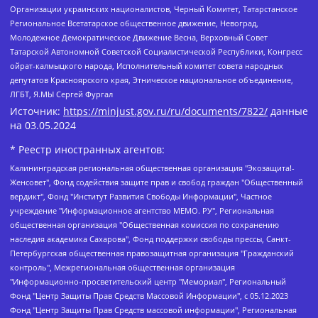
Организации украинских националистов, Черный Комитет, Татарстанское
Региональное Всетатарское общественное движение, Невоград,
Молодежное Демократическое Движение Весна, Верховный Совет
Татарской Автономной Советской Социалистической Республики, Конгресс
ойрат-калмыцкого народа, Исполнительный комитет совета народных
депутатов Красноярского края, Этническое национальное объединение,
ЛГБТ, Я.МЫ Сергей Фургал
Источник:
https://minjust.gov.ru/ru/documents/7822/
данные
на
03.05.2024
* Реестр иностранных агентов:
Калининградская региональная общественная организация "Экозащита!-Женсовет", Фонд содействия защите прав и свобод граждан "Общественный вердикт", Фонд "Институт Развития Свободы Информации", Частное учреждение "Информационное агентство МЕМО. РУ", Региональная общественная организация "Общественная комиссия по сохранению наследия академика Сахарова", Фонд поддержки свободы прессы, Санкт-Петербургская общественная правозащитная организация "Гражданский контроль", Межрегиональная общественная организация "Информационно-просветительский центр "Мемориал", Региональный Фонд "Центр Защиты Прав Средств Массовой Информации", с 05.12.2023 Фонд "Центр Защиты Прав Средств массовой информации", Региональная общественная благотворительная организация помощи беженцам и мигрантам "Гражданское содействие", Негосударственное образовательное учреждение дополнительного профессионального образования (повышение квалификации) специалистов "АКАДЕМИЯ ПО ПРАВАМ ЧЕЛОВЕКА", Свердловская региональная общественная организация "Сутяжник", Автономная некоммерческая организация "Центр независимых социологических исследований", Союз общественных объединений "Российский исследовательский центр по правам человека", Региональное общественное учреждение научно-информационный центр "МЕМОРИАЛ", Некоммерческая организация "Фонд защиты гласности", Автономная некоммерческая организация "Институт прав человека", Городская общественная организация "Екатеринбургское общество "МЕМОРИАЛ", Городская общественная организация "Рязанское историко-просветительское и правозащитное общество "Мемориал" (Рязанский Мемориал), Челябинский региональный орган общественной самодеятельности – женское общественное объединение "Женщины Евразии", Челябинский региональный орган общественной самодеятельности "Уральская правозащитная группа", Фонд содействия защите здоровья и социальной справедливости имени Андрея Рылькова, Автономная Некоммерческая Организация "Аналитический Центр Юрия Левады", Автономная некоммерческая организация социальной поддержки населения "Проект Апрель", Региональная общественная организация помощи женщинам и детям, находящимся в кризисной ситуации "Информационно-методический центр "Анна", Фонд содействия развитию массовых коммуникаций и правовому просвещению "Так-так-Так", Фонд содействия устойчивому развитию "Серебряная тайга", Свердловский региональный общественный фонд социальных проектов "Новое время", "Idel.Реалии", Кавказ.Реалии, Крым.Реалии, Телеканал Настоящее Время, Татаро-башкирская служба Радио Свобода (Azatliq Radiosi), Радио Свободная Европа/Радио Свобода (PCE/PC), "Сибирь.Реалии", "Фактограф", Благотворительный фонд помощи осужденным и их семьям, Автономная некоммерческая организация "Институт глобализации и социальных движений", Фонд "В защиту прав заключенных", Частное учреждение "Центр поддержки и содействия развитию средств массовой информации", Пензенский региональный общественный благотворительный фонд "Гражданский союз", "Север.Реалии", Некоммерческая организация Фонд "Правовая инициатива", Общество с ограниченной ответственностью "Радио Свободная Европа/Радио Свобода", Чешское информационное агентство "MEDIUM-ORIENT", Красноярская региональная общественная организация "Мы против СПИДа", Камалягин Денис Николаевич, Маркелов Сергей Евгеньевич, Пономарев Лев Александрович, Савицкая Людмила Алексеевна, Автономная некоммерческая организация "Центр по работе с проблемой насилия "НАСИЛИЮ.НЕТ", Межрегиональный профессиональный союз работников здравоохранения "Альянс врачей", Юридическое лицо, зарегистрированное в Латвийской Республике, SIA "Medusa Project" (регистрационный номер 40103797863, дата регистрации 10.06.2014), Некоммерческая организация "Фонд по борьбе с коррупцией", Автономная некоммерческая организация "Институт права и публичной политики", Баданин Роман Сергеевич, Гликин Максим Александрович, Железнова Мария Михайловна, Лукьянова Юлия Сергеевна, Маетная Елизавета Витальевна, Маняхин Петр Борисович, Чуракова Ольга Владимировна, Ярош Юлия Петровна, Юридическое лицо "The Insider SIA", зарегистрированное в Риге, Латвийская Республика (дата регистрации 26.06.2015), являющееся администратором доменного имени интернет-издания "The Insider SIA", https://theins.ru, Постернак Алексей Евгеньевич, Рубин Михаил Аркадьевич, Анин Роман Александрович, Юридическое лицо Istories fonds, зарегистрированное в Латвийской Республике (регистрационный номер 50008295751, дата регистрации 24.02.2020), Великовский Дмитрий Александрович, Долинина Ирина Николаевна, Мароховская Алеся Алексеевна, Шлейнов Роман Юрьевич, Шмагун Олеся Валентиновна, Общество с ограниченной ответственностью "Альтаир 2021", Общество с ограниченной ответственностью "Вега 2021", Общество с ограниченной ответственностью "Главный редактор 2021", Общество с ограниченной ответственностью "Ромашки монолит", Важенков Артем Валерьевич, Ивановская областная общественная организация "Центр гендерных исследований", Гурман Юрий Альбертович, Медиапроект "ОВД-Инфо", Егоров Владимир Владимирович, Жилинский Владимир Александрович, Общество с ограниченной ответственностью "ЗП", Иванова София Юрьевна, Карезина Инна Павловна, Кильтау Екатерина Викторовна, Петров Алексей Викторович, Пискунов Сергей Евгеньевич, Смирнов Сергей Сергеевич, Тихонов Михаил Сергеевич, Общество с ограниченной ответственностью "ЖУРНАЛИСТ-ИНОСТРАННЫЙ АГЕНТ", Арапова Галина Юрьевна, Вольтская Татьяна Анатольевна, Американская компания "Mason G.E.S. Anonymous Foundation" (США), являющаяся владельцем интернет-издания https://mnews.world/, Компания "Stichting Bellingcat", зарегистрированная в Нидерландах (дата регистрации 11.07.2018), Захаров Андрей Вячеславович, Клепиковская Екатерина Дмитриевна, Общество с ограниченной ответственностью "МЕМО", Перл Роман Александрович, Симонов Евгений Алексеевич, Соловьева Елена Анатольевна, Сотников Даниил Владимирович, Сурначева Елизавета Дмитриевна, Автономная некоммерческая организация по защите прав человека и информированию населения "Якутия – Наше Мнение", Общество с ограниченной ответственностью "Москоу диджитал медиа", с 26.01.2023 Общество с ограниченной ответственностью "Чайка Белые сады", Ветошкина Валерия Валерьевна, Заговора Максим Александрович, Межрегиональное общественное движение "Российская ЛГБТ - сеть", Оленичев Максим Владимирович, Павлов Иван Юрьевич, Скворцова Елена Сергеевна, Общество с ограниченной ответственностью "Как бы инагент", Кочетков Игорь Викторович, Общество с ограниченной ответственностью "Честные выборы", Еланчик Олег Александрович, Общество с ограниченной ответственностью "Нобелевский призыв", Гималова Регина Эмилевна, Григорьев Андрей Валерьевич, Григорьева Алина Александровна, Ассоциация по содействию защите прав призывников, альтернативнослужащих и военнослужащих "Правозащитная группа "Гражданин.Армия.Право", Хисамова Регина Фаритовна, Автономная некоммерческая организация по реализации социально-правовых программ "Лилит", Дальневосточное общественное движение "Маяк", Санкт-Петербургская ЛГБТ-инициативная группа "Выход", Инициативная группа ЛГБТ+ "Реверс", Алексеев Андрей Викторович, Бекбулатова Таисия Львовна, Беляев Иван Михайлович, Владыкина Елена Сергеевна, Гельман Марат Александрович, Никульшина Вероника Юрьевна, Толоконникова Надежда Андреевна, Шендерович Виктор Анатольевич, Общество с ограниченной ответственностью "Данное сообщение", Общество с ограниченной ответственностью Издательский дом "Новая глава", Айнбиндер Александра Александровна, Московский комьюнити-центр для ЛГБТ+инициатив, Благотворительный фонд развития филантропии, Deutsche Welle (Германия, Kurt-Schumacher-Strasse 3, 53113 Bonn), Борзунова Мария Михайловна, Воробьев Виктор Викторович, Голубева Анна Львовна, Константинова Алла Михайловна, Малкова Ирина Владимировна, Мурадов Мурад Абдулгалимович, Осетинская Елизавета Николаевна, Понасенков Евгений Николаевич, Ганапольский Матвей Юрьевич, Киселев Евгений Алексеевич, Борухович Ирина Григорьевна, Дремин Иван Тимофеевич, Дубровский Дмитрий Викторович, Красноярская региональная общественная организация поддержки и развития альтернативных образовательных технологий и межкультурных коммуникаций "ИНТЕРРА", Маяковская Екатерина Алексеевна, Фейгин Марк Захарович, Филимонов Андрей Викторович, Дзугкоева Регина Николаевна, Доброхотов Роман Александрович, Дудь Юрий Александрович, Елкин Сергей Владимирович, Кругликов Кирилл Игоревич, Сабунаева Мария Леонидовна, Семенов Алексей Владимирович, Шаинян Карен Багратович, Шульман Екатерина Михайловна, Асафьев Артур Валерьевич, Вахштайн Виктор Семенович, Венедиктов Алексей Алексеевич, Лушникова Екатерина Евгеньевна, Волков Леонид Михайлович, Невзоров Александр Глебович, Пархоменко Сергей Борисович, Сироткин Ярослав Николаевич, Кара-Мурза Владимир Владимирович, Баранова Наталья Владимировна, Гозман Леонид Яковлевич, Кагарлицкий Борис Юльевич, Климарев Михаил Валерьевич, Милов Владимир Станиславович, Автономная некоммерческая организация Краснодарский центр современного искусства "Типография", Моргенштерн Алишер Тагирович, Соболь Любовь Эдуардовна, Общество с ограниченной ответственностью "ЛИЗА НОРМ", Каспаров Гарри Кимович, Ходорковский Михаил Борисович, Общество с ограниченной ответственностью "Апрельские тезисы", Данилович Ирина Брониславовна, Кашин Олег Владимирович, Петров Николай Владимирович, Пивоваров Алексей Владимирович, Соколов Михаил Владимирович, Цветкова Юлия Владимировна, Чичваркин Евгений Александрович, Комитет против пыток/Команда против пыток, Общество с ограниченной ответственностью "Первый научный", Общество с ограниченной ответственностью "Вертолет и ко", Белоцерковская Вероника Борисовна, Кац Максим Евгеньевич, Лазарева Татьяна Юрьевна, Шаведдинов Руслан Табризович, Яшин Илья Валерьевич, Общество с ограниченной ответственностью "Иноагент ААВ", Алешковский Дмитрий Петрович, Альбац Евгения Марковна, Быков Дмитрий Львович, Галямина Юлия Евгеньевна, Лойко Сергей Леонидович, Мартынов Кирилл Константинович, Медведев Сергей Александрович, Крашенинников Федор Геннадиевич, Гордеева Катерина Вл