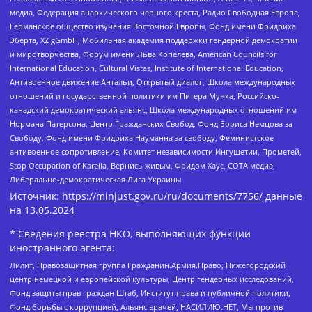
медиа, Федерация анархического черного креста, Радио Свободная Европа,
Германское общество изучения Восточной Европы, Фонд имени Фридриха
Эберта, XZ gGmbH, Мобильная академия поддержки гендерной демократии
и миротворчества, Форум имени Льва Копелева, American Councils for
International Education, Cultural Vistas, Institute of International Education,
Антивоенное движение Антальи, Открытый диалог, Школа международных
отношений и государственной политики им Питера Мунка, Российско-
канадский демократический альянс, Школа международных отношений им
Нормана Патерсона, Центр Гражданских Свобод, Фонд Бориса Немцова за
Свободу, Фонд имени Фридриха Науманна за свободу, Феминистское
антивоенное сопротивление, Комитет независимости Ингушетии, Прометей,
Stop Occupation of Karelia, Вернись живым, Фридом Хаус, СОТА медиа,
Либерально-демократическая Лига Украины
Источник:
https://minjust.gov.ru/ru/documents/7756/
данные
на
13.05.2024
* Сведения реестра НКО, выполняющих функции
иностранного агента:
Лилит, Правозащитная группа Гражданин.Армия.Право, Нижегородский
центр немецкой и европейской культуры, Центр гендерных исследований,
Фонд защиты прав граждан Штаб, Институт права и публичной политики,
Фонд борьбы с коррупцией, Альянс врачей, НАСИЛИЮ.НЕТ, Мы против