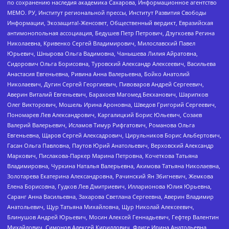
по сохранению наследия академика Сахарова, Информационное агентство
МЕМО. РУ, Институт региональной прессы, Институт Развития Свободы
Информации, Экозащита!-Женсовет, Общественный вердикт, Евразийская
антимонопольная ассоциация, Бедушев Петр Петрович, Дзугкоева Регина
Николаевна, Кривенко Сергей Владимирович, Милославский Павел
Юрьевич, Шнырова Ольга Вадимовна, Чанышева Лилия Айратовна,
Сидорович Ольга Борисовна, Туровский Александр Алексеевич, Васильева
Анастасия Евгеньевна, Ривина Анна Валерьевна, Бойко Анатолий
Николаевич, Дугин Сергей Георгиевич, Пивоваров Андрей Сергеевич,
Аверин Виталий Евгеньевич, Барахоев Магомед Бекханович, Шарипков
Олег Викторович, Мошель Ирина Ароновна, Шведов Григорий Сергеевич,
Пономарев Лев Александрович, Каргалицкий Борис Юльевич, Созаев
Валерий Валерьевич, Исламов Тимур Рифгатович, Романова Ольга
Евгеньевна, Щаров Сергей Алексадрович, Цирульников Борис Альбертович,
Гасан Ольга Павловна, Паутов Юрий Анатольевич, Верховский Александр
Маркович, Пислакова-Паркер Марина Петровна, Кочеткова Татьяна
Владимировна, Чуркина Наталья Валерьевна, Акимова Татьяна Николаевна,
Золотарева Екатерина Александровна, Рачинский Ян Збигневич, Жемкова
Елена Борисовна, Гудков Лев Дмитриевич, Илларионова Юлия Юрьевна,
Саранг Анна Васильевна, Захарова Светлана Сергеевна, Аверин Владимир
Анатольевич, Щур Татьяна Михайловна, Щур Николай Алексеевич,
Блинушов Андрей Юрьевич, Мосин Алексей Геннадьевич, Гефтер Валентин
Михайлович, Симонов Алексей Кириллович, Флиге Ирина Анатольевна,