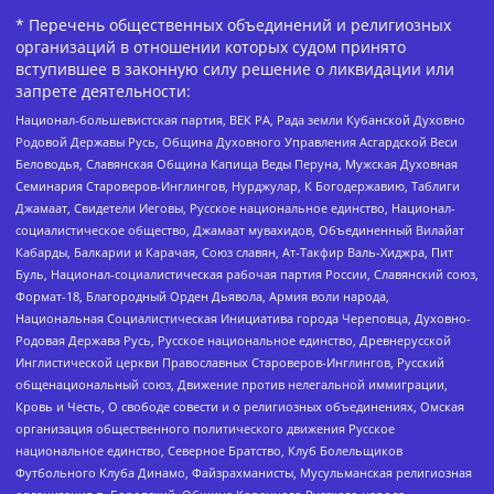
* Перечень общественных объединений и религиозных
организаций в отношении которых судом принято
вступившее в законную силу решение о ликвидации или
запрете деятельности:
Национал-большевистская партия, ВЕК РА, Рада земли Кубанской Духовно
Родовой Державы Русь, Община Духовного Управления Асгардской Веси
Беловодья, Славянская Община Капища Веды Перуна, Мужская Духовная
Семинария Староверов-Инглингов, Нурджулар, К Богодержавию, Таблиги
Джамаат, Свидетели Иеговы, Русское национальное единство, Национал-
социалистическое общество, Джамаат мувахидов, Объединенный Вилайат
Кабарды, Балкарии и Карачая, Союз славян, Ат-Такфир Валь-Хиджра, Пит
Буль, Национал-социалистическая рабочая партия России, Славянский союз,
Формат-18, Благородный Орден Дьявола, Армия воли народа,
Национальная Социалистическая Инициатива города Череповца, Духовно-
Родовая Держава Русь, Русское национальное единство, Древнерусской
Инглистической церкви Православных Староверов-Инглингов, Русский
общенациональный союз, Движение против нелегальной иммиграции,
Кровь и Честь, О свободе совести и о религиозных объединениях, Омская
организация общественного политического движения Русское
национальное единство, Северное Братство, Клуб Болельщиков
Футбольного Клуба Динамо, Файзрахманисты, Мусульманская религиозная