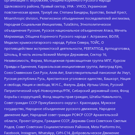
организация п. Боровский, Община Коренного Русского народа
Щелковского района, Правый сектор, УНА - УНСО, Украинская
повстанческая армия, Тризуб им. Степана Бандеры, Братство, Белый Крест,
Misanthropic division, Религиозное объединение последователей инглиизма,
Народная Социальная Инициатива, TulaSkins, Этнополитическое
объединение Русские, Русское национальное объединение Атака, Мечеть
Мирмамеда, Община Коренного Русского народа г. Астрахани, ВОЛЯ,
Меджлис крымскотатарского народа, Рубеж Севера, ТОЙС, О
противодействии экстремистской деятельности, РЕВТАТПОД, Артподготовка,
Штольц, В честь иконы Божией Матери Державная, Сектор 16,
Независимость, Фирма, Молодежная правозащитная группа МПГ, Курсом
Правды и Единения, Каракольская инициативная группа, Автоград Крю,
Союз Славянских Сил Руси, Алля-Аят, Благотворительный пансионат Ак Умут,
Русская республика Русь, Арестантское уголовное единство, Башкорт, Нация
и свобода, Нация и свобода, W.H.С., Фалунь Дафа, Иртыш Ultras, Русский
Патриотический клуб-Новокузнецк/РПК, Сибирский державный союз, Фонд
борьбы с коррупцией, Фонд защиты прав граждан, Штабы Навального,
Совет граждан СССР Прикубанского округа г. Краснодара, Мужское
государство, Народное объединение русского движения, Народное
движение Адат, Народный совет граждан РСФСР СССР Архангельской
области, Проект Штурм, Граждане СССР, Держава Союз Советских Светлых
Родов, Совет Советских Социалистических Районов, Meta Platforms Inc,
Facebook, Instagram, WhatsApp, СИЧ-С14, Добровольческое Движение