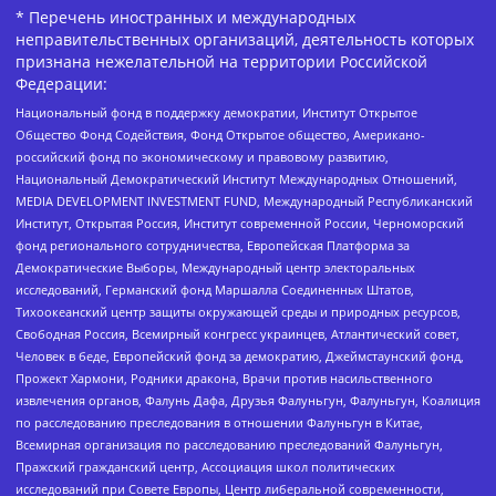
* Перечень иностранных и международных
неправительственных организаций, деятельность которых
признана нежелательной на территории Российской
Федерации:
Национальный фонд в поддержку демократии, Институт Открытое
Общество Фонд Содействия, Фонд Открытое общество, Американо-
российский фонд по экономическому и правовому развитию,
Национальный Демократический Институт Международных Отношений,
MEDIA DEVELOPMENT INVESTMENT FUND, Международный Республиканский
Институт, Открытая Россия, Институт современной России, Черноморский
фонд регионального сотрудничества, Европейская Платформа за
Демократические Выборы, Международный центр электоральных
исследований, Германский фонд Маршалла Соединенных Штатов,
Тихоокеанский центр защиты окружающей среды и природных ресурсов,
Свободная Россия, Всемирный конгресс украинцев, Атлантический совет,
Человек в беде, Европейский фонд за демократию, Джеймстаунский фонд,
Прожект Хармони, Родники дракона, Врачи против насильственного
извлечения органов, Фалунь Дафа, Друзья Фалуньгун, Фалуньгун, Коалиция
по расследованию преследования в отношении Фалуньгун в Китае,
Всемирная организация по расследованию преследований Фалуньгун,
Пражский гражданский центр, Ассоциация школ политических
исследований при Совете Европы, Центр либеральной современности,