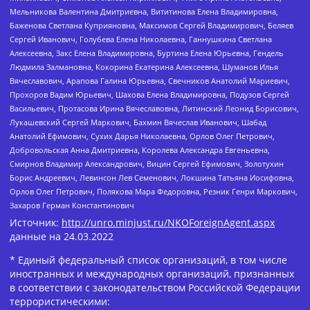
Мельникова Валентина Дмитриевна, Вититинова Елена Владимировна,
Баженова Светлана Куприяновна, Максимов Сергей Владимирович, Беляев
Сергей Иванович, Голубева Елена Николаевна, Ганнушкина Светлана
Алексеевна, Закс Елена Владимировна, Буртина Елена Юрьевна, Гендель
Людмила Залмановна, Кокорина Екатерина Алексеевна, Шуманов Илья
Вячеславович, Арапова Галина Юрьевна, Свечников Анатолий Мариевич,
Прохоров Вадим Юрьевич, Шахова Елена Владимировна, Подузов Сергей
Васильевич, Протасова Ирина Вячеславовна, Литинский Леонид Борисович,
Лукашевский Сергей Маркович, Бахмин Вячеслав Иванович, Шабад
Анатолий Ефимович, Сухих Дарья Николаевна, Орлов Олег Петрович,
Добровольская Анна Дмитриевна, Королева Александра Евгеньевна,
Смирнов Владимир Александрович, Вицин Сергей Ефимович, Золотухин
Борис Андреевич, Левинсон Лев Семенович, Локшина Татьяна Иосифовна,
Орлов Олег Петрович, Полякова Мара Федоровна, Резник Генри Маркович,
Захаров Герман Константинович
Источник:
http://unro.minjust.ru/NKOForeignAgent.aspx
данные на
24.03.2022
* Единый федеральный список организаций, в том числе
иностранных и международных организаций, признанных
в соответствии с законодательством Российской Федерации
террористическими: