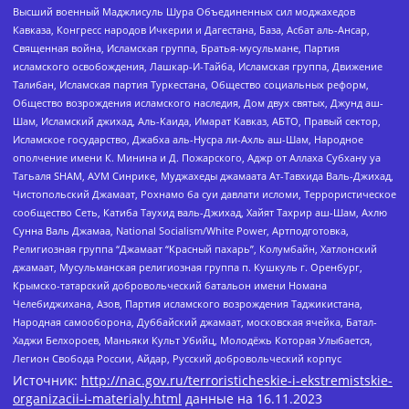
Высший военный Маджлисуль Шура Объединенных сил моджахедов
Кавказа, Конгресс народов Ичкерии и Дагестана, База, Асбат аль-Ансар,
Священная война, Исламская группа, Братья-мусульмане, Партия
исламского освобождения, Лашкар-И-Тайба, Исламская группа, Движение
Талибан, Исламская партия Туркестана, Общество социальных реформ,
Общество возрождения исламского наследия, Дом двух святых, Джунд аш-
Шам, Исламский джихад, Аль-Каида, Имарат Кавказ, АБТО, Правый сектор,
Исламское государство, Джабха аль-Нусра ли-Ахль аш-Шам, Народное
ополчение имени К. Минина и Д. Пожарского, Аджр от Аллаха Субхану уа
Тагьаля SHAM, АУМ Синрике, Муджахеды джамаата Ат-Тавхида Валь-Джихад,
Чистопольский Джамаат, Рохнамо ба суи давлати исломи, Террористическое
сообщество Сеть, Катиба Таухид валь-Джихад, Хайят Тахрир аш-Шам, Ахлю
Сунна Валь Джамаа, National Socialism/White Power, Артподготовка,
Религиозная группа “Джамаат “Красный пахарь”, Колумбайн, Хатлонский
джамаат, Мусульманская религиозная группа п. Кушкуль г. Оренбург,
Крымско-татарский добровольческий батальон имени Номана
Челебиджихана, Азов, Партия исламского возрождения Таджикистана,
Народная самооборона, Дуббайский джамаат, московская ячейка, Батал-
Хаджи Белхороев, Маньяки Культ Убийц, Молодёжь Которая Улыбается,
Легион Свобода России, Айдар, Русский добровольческий корпус
Источник:
http://nac.gov.ru/terroristicheskie-i-ekstremistskie-
organizacii-i-materialy.html
данные на
16.11.2023