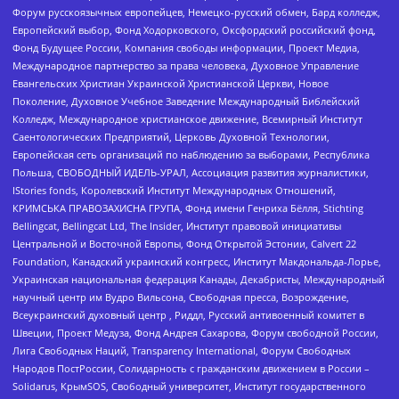
Форум русскоязычных европейцев, Немецко-русский обмен, Бард колледж,
Европейский выбор, Фонд Ходорковского, Оксфордский российский фонд,
Фонд Будущее России, Компания свободы информации, Проект Медиа,
Международное партнерство за права человека, Духовное Управление
Евангельских Христиан Украинской Христианской Церкви, Новое
Поколение, Духовное Учебное Заведение Международный Библейский
Колледж, Международное христианское движение, Всемирный Институт
Саентологических Предприятий, Церковь Духовной Технологии,
Европейская сеть организаций по наблюдению за выборами, Республика
Польша, СВОБОДНЫЙ ИДЕЛЬ-УРАЛ, Ассоциация развития журналистики,
IStories fonds, Королевский Институт Международных Отношений,
КРИМСЬКА ПРАВОЗАХИСНА ГРУПА, Фонд имени Генриха Бёлля, Stichting
Bellingcat, Bellingcat Ltd, The Insider, Институт правовой инициативы
Центральной и Восточной Европы, Фонд Открытой Эстонии, Calvert 22
Foundation, Канадский украинский конгресс, Институт Макдональда-Лорье,
Украинская национальная федерация Канады, Декабристы, Международный
научный центр им Вудро Вильсона, Свободная пресса, Возрождение,
Всеукраинский духовный центр , Риддл, Русский антивоенный комитет в
Швеции, Проект Медуза, Фонд Андрея Сахарова, Форум свободной России,
Лига Свободных Наций, Transparеncy International, Форум Свободных
Народов ПостРоссии, Солидарность с гражданским движением в России –
Solidarus, КрымSOS, Свободный университет, Институт государственного