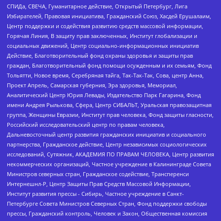
СПИДа, СВЕЧА, Гуманитарное действие, Открытый Петербург, Лига
Избирателей, Правовая инициатива, Гражданский Союз, Хасдей Ерушалаим,
Центр поддержки и содействия развитию средств массовой информации,
Горячая Линия, В защиту прав заключенных, Институт глобализации и
социальных движений, Центр социально-информационных инициатив
Действие, Благотворительный фонд охраны здоровья и защиты прав
граждан, Благотворительный фонд помощи осужденным и их семьям, Фонд
Тольятти, Новое время, Серебряная тайга, Так-Так-Так, Сова, центр Анна,
Проект Апрель, Самарская губерния, Эра здоровья, Мемориал,
Аналитический Центр Юрия Левады, Издательство Парк Гагарина, Фонд
имени Андрея Рылькова, Сфера, Центр СИБАЛЬТ, Уральская правозащитная
группа, Женщины Евразии, Институт прав человека, Фонд защиты гласности,
Российский исследовательский центр по правам человека,
Дальневосточный центр развития гражданских инициатив и социального
партнерства, Гражданское действие, Центр независимых социологических
исследований, Сутяжник, АКАДЕМИЯ ПО ПРАВАМ ЧЕЛОВЕКА, Центр развития
некоммерческих организаций, Частное учреждение в Калининграде Совета
Министров северных стран, Гражданское содействие, Трансперенси
Интернешнл-Р, Центр Защиты Прав Средств Массовой Информации,
Институт развития прессы - Сибирь, Частное учреждение в Санкт-
Петербурге Совета Министров Северных Стран, Фонд поддержки свободы
прессы, Гражданский контроль, Человек и Закон, Общественная комиссия