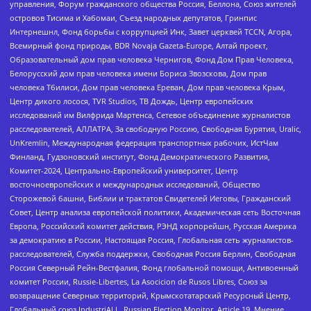
управления, Форум гражданского общества Россия, Беллона, Союз жителей
островов Тисима и Хабомаи, Съезд народных депутатов, Гринпис
Интернешнл, Фонд борьбы с коррупцией Инк, Завет церквей TCCN, Агора,
Всемирный фонд природы, BDR Novaja Gazeta-Europe, Алтай проект,
Образовательный дом прав человека Чернигов, Фонд Дом Прав Человека,
Белорусский дом прав человека имени Бориса Звозскова, Дом прав
человека Тбилиси, Дом прав человека Ереван, Дом прав человека Крым,
Центр дикого лосося, TVR Studios, ТВ Дождь, Центр европейских
исследований им Вилфрида Мартенса, Сетевое объединение журналистов
расследователей, АЛЛАТРА, За свободную Россию, Свободная Бурятия, Uralic,
UnKremlin, Международная федерация транспортных рабочих, ИстЧам
Финланд, Гудзоновский институт, Фонд Демократического Развития,
Комитет-2024, Центрально-Европейский университет, Центр
восточноевропейских и международных исследований, Общество
Сторожевой башни, Библии и трактатов Свидетелей Иеговы, Гражданский
Совет, Центр анализа европейской политики, Академическая сеть Восточная
Европа, Российский комитет действия, РЭНД корпорейшн, Русская Америка
за демократию в России, Настоящая Россия, Глобальная сеть журналистов-
расследователей, Служба поддержки, Свободная Россия Берлин, Свободная
Россия Северный Рейн-Вестфалия, Фонд глобальной помощи, Антивоенный
комитет России, Russie-Libertes, La Asocicion de Rusos Libres, Союз за
возвращение Северных территорий, Крымскотатарский Ресурсный Центр,
Глобальный союз IndustriALL, Russian Election Monitor, Article 19, Мнение