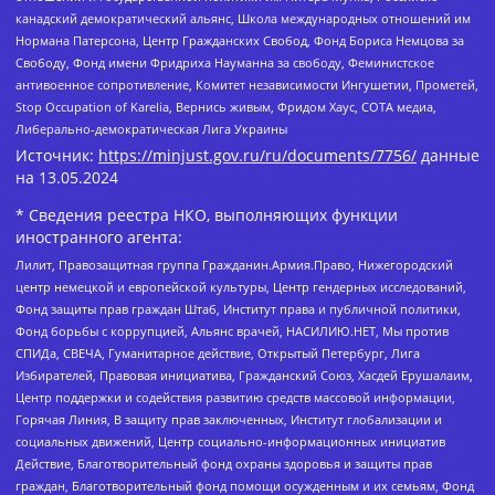
канадский демократический альянс, Школа международных отношений им
Нормана Патерсона, Центр Гражданских Свобод, Фонд Бориса Немцова за
Свободу, Фонд имени Фридриха Науманна за свободу, Феминистское
антивоенное сопротивление, Комитет независимости Ингушетии, Прометей,
Stop Occupation of Karelia, Вернись живым, Фридом Хаус, СОТА медиа,
Либерально-демократическая Лига Украины
Источник:
https://minjust.gov.ru/ru/documents/7756/
данные
на
13.05.2024
* Сведения реестра НКО, выполняющих функции
иностранного агента:
Лилит, Правозащитная группа Гражданин.Армия.Право, Нижегородский
центр немецкой и европейской культуры, Центр гендерных исследований,
Фонд защиты прав граждан Штаб, Институт права и публичной политики,
Фонд борьбы с коррупцией, Альянс врачей, НАСИЛИЮ.НЕТ, Мы против
СПИДа, СВЕЧА, Гуманитарное действие, Открытый Петербург, Лига
Избирателей, Правовая инициатива, Гражданский Союз, Хасдей Ерушалаим,
Центр поддержки и содействия развитию средств массовой информации,
Горячая Линия, В защиту прав заключенных, Институт глобализации и
социальных движений, Центр социально-информационных инициатив
Действие, Благотворительный фонд охраны здоровья и защиты прав
граждан, Благотворительный фонд помощи осужденным и их семьям, Фонд