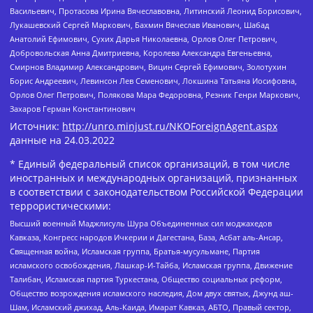
Васильевич, Протасова Ирина Вячеславовна, Литинский Леонид Борисович,
Лукашевский Сергей Маркович, Бахмин Вячеслав Иванович, Шабад
Анатолий Ефимович, Сухих Дарья Николаевна, Орлов Олег Петрович,
Добровольская Анна Дмитриевна, Королева Александра Евгеньевна,
Смирнов Владимир Александрович, Вицин Сергей Ефимович, Золотухин
Борис Андреевич, Левинсон Лев Семенович, Локшина Татьяна Иосифовна,
Орлов Олег Петрович, Полякова Мара Федоровна, Резник Генри Маркович,
Захаров Герман Константинович
Источник:
http://unro.minjust.ru/NKOForeignAgent.aspx
данные на
24.03.2022
* Единый федеральный список организаций, в том числе
иностранных и международных организаций, признанных
в соответствии с законодательством Российской Федерации
террористическими:
Высший военный Маджлисуль Шура Объединенных сил моджахедов
Кавказа, Конгресс народов Ичкерии и Дагестана, База, Асбат аль-Ансар,
Священная война, Исламская группа, Братья-мусульмане, Партия
исламского освобождения, Лашкар-И-Тайба, Исламская группа, Движение
Талибан, Исламская партия Туркестана, Общество социальных реформ,
Общество возрождения исламского наследия, Дом двух святых, Джунд аш-
Шам, Исламский джихад, Аль-Каида, Имарат Кавказ, АБТО, Правый сектор,