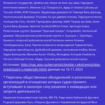
Исламское государство, Джабха аль-Нусра ли-Ахль аш-Шам, Народное
ополчение имени К. Минина и Д. Пожарского, Аджр от Аллаха Субхану уа
Тагьаля SHAM, АУМ Синрике, Муджахеды джамаата Ат-Тавхида Валь-Джихад,
Чистопольский Джамаат, Рохнамо ба суи давлати исломи, Террористическое
сообщество Сеть, Катиба Таухид валь-Джихад, Хайят Тахрир аш-Шам, Ахлю
Сунна Валь Джамаа, National Socialism/White Power, Артподготовка,
Религиозная группа “Джамаат “Красный пахарь”, Колумбайн, Хатлонский
джамаат, Мусульманская религиозная группа п. Кушкуль г. Оренбург,
Крымско-татарский добровольческий батальон имени Номана
Челебиджихана, Азов, Партия исламского возрождения Таджикистана,
Народная самооборона, Дуббайский джамаат, московская ячейка, Батал-
Хаджи Белхороев, Маньяки Культ Убийц, Молодёжь Которая Улыбается,
Легион Свобода России, Айдар, Русский добровольческий корпус
Источник:
http://nac.gov.ru/terroristicheskie-i-ekstremistskie-
organizacii-i-materialy.html
данные на
16.11.2023
* Перечень общественных объединений и религиозных
организаций в отношении которых судом принято
вступившее в законную силу решение о ликвидации или
запрете деятельности:
Национал-большевистская партия, ВЕК РА, Рада земли Кубанской Духовно
Родовой Державы Русь, Община Духовного Управления Асгардской Веси