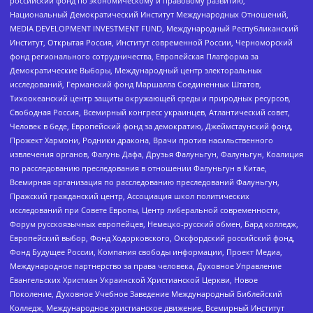
российский фонд по экономическому и правовому развитию,
Национальный Демократический Институт Международных Отношений,
MEDIA DEVELOPMENT INVESTMENT FUND, Международный Республиканский
Институт, Открытая Россия, Институт современной России, Черноморский
фонд регионального сотрудничества, Европейская Платформа за
Демократические Выборы, Международный центр электоральных
исследований, Германский фонд Маршалла Соединенных Штатов,
Тихоокеанский центр защиты окружающей среды и природных ресурсов,
Свободная Россия, Всемирный конгресс украинцев, Атлантический совет,
Человек в беде, Европейский фонд за демократию, Джеймстаунский фонд,
Прожект Хармони, Родники дракона, Врачи против насильственного
извлечения органов, Фалунь Дафа, Друзья Фалуньгун, Фалуньгун, Коалиция
по расследованию преследования в отношении Фалуньгун в Китае,
Всемирная организация по расследованию преследований Фалуньгун,
Пражский гражданский центр, Ассоциация школ политических
исследований при Совете Европы, Центр либеральной современности,
Форум русскоязычных европейцев, Немецко-русский обмен, Бард колледж,
Европейский выбор, Фонд Ходорковского, Оксфордский российский фонд,
Фонд Будущее России, Компания свободы информации, Проект Медиа,
Международное партнерство за права человека, Духовное Управление
Евангельских Христиан Украинской Христианской Церкви, Новое
Поколение, Духовное Учебное Заведение Международный Библейский
Колледж, Международное христианское движение, Всемирный Институт