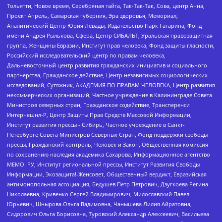
Тольятти, Новое время, Серебряная тайга, Так-Так-Так, Сова, центр Анна,
Проект Апрель, Самарская губерния, Эра здоровья, Мемориал,
Аналитический Центр Юрия Левады, Издательство Парк Гагарина, Фонд
имени Андрея Рылькова, Сфера, Центр СИБАЛЬТ, Уральская правозащитная
группа, Женщины Евразии, Институт прав человека, Фонд защиты гласности,
Российский исследовательский центр по правам человека,
Дальневосточный центр развития гражданских инициатив и социального
партнерства, Гражданское действие, Центр независимых социологических
исследований, Сутяжник, АКАДЕМИЯ ПО ПРАВАМ ЧЕЛОВЕКА, Центр развития
некоммерческих организаций, Частное учреждение в Калининграде Совета
Министров северных стран, Гражданское содействие, Трансперенси
Интернешнл-Р, Центр Защиты Прав Средств Массовой Информации,
Институт развития прессы - Сибирь, Частное учреждение в Санкт-
Петербурге Совета Министров Северных Стран, Фонд поддержки свободы
прессы, Гражданский контроль, Человек и Закон, Общественная комиссия
по сохранению наследия академика Сахарова, Информационное агентство
МЕМО. РУ, Институт региональной прессы, Институт Развития Свободы
Информации, Экозащита!-Женсовет, Общественный вердикт, Евразийская
антимонопольная ассоциация, Бедушев Петр Петрович, Дзугкоева Регина
Николаевна, Кривенко Сергей Владимирович, Милославский Павел
Юрьевич, Шнырова Ольга Вадимовна, Чанышева Лилия Айратовна,
Сидорович Ольга Борисовна, Туровский Александр Алексеевич, Васильева