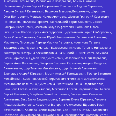
Анастасия Евгеньевна, Ривина Анна Валерьевна, Бойко Анатолий
Николаевич, Дугин Сергей Георгиевич, Пивоваров Андрей Сергеевич,
Аверин Виталий Евгеньевич, Барахоев Магомед Бекханович, Шарипков
Олег Викторович, Мошель Ирина Ароновна, Шведов Григорий Сергеевич,
Пономарев Лев Александрович, Каргалицкий Борис Юльевич, Созаев
Валерий Валерьевич, Исламов Тимур Рифгатович, Романова Ольга
Евгеньевна, Щаров Сергей Алексадрович, Цирульников Борис Альбертович,
Гасан Ольга Павловна, Паутов Юрий Анатольевич, Верховский Александр
Маркович, Пислакова-Паркер Марина Петровна, Кочеткова Татьяна
Владимировна, Чуркина Наталья Валерьевна, Акимова Татьяна Николаевна,
Золотарева Екатерина Александровна, Рачинский Ян Збигневич, Жемкова
Елена Борисовна, Гудков Лев Дмитриевич, Илларионова Юлия Юрьевна,
Саранг Анна Васильевна, Захарова Светлана Сергеевна, Аверин Владимир
Анатольевич, Щур Татьяна Михайловна, Щур Николай Алексеевич,
Блинушов Андрей Юрьевич, Мосин Алексей Геннадьевич, Гефтер Валентин
Михайлович, Симонов Алексей Кириллович, Флиге Ирина Анатольевна,
Мельникова Валентина Дмитриевна, Вититинова Елена Владимировна,
Баженова Светлана Куприяновна, Максимов Сергей Владимирович, Беляев
Сергей Иванович, Голубева Елена Николаевна, Ганнушкина Светлана
Алексеевна, Закс Елена Владимировна, Буртина Елена Юрьевна, Гендель
Людмила Залмановна, Кокорина Екатерина Алексеевна, Шуманов Илья
Вячеславович, Арапова Галина Юрьевна, Свечников Анатолий Мариевич,
Прохоров Вадим Юрьевич, Шахова Елена Владимировна, Подузов Сергей