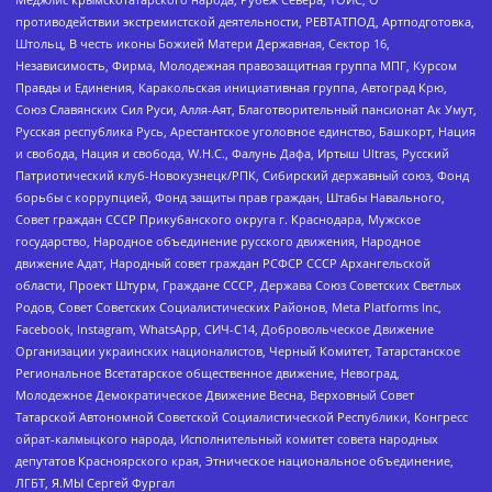
противодействии экстремистской деятельности, РЕВТАТПОД, Артподготовка,
Штольц, В честь иконы Божией Матери Державная, Сектор 16,
Независимость, Фирма, Молодежная правозащитная группа МПГ, Курсом
Правды и Единения, Каракольская инициативная группа, Автоград Крю,
Союз Славянских Сил Руси, Алля-Аят, Благотворительный пансионат Ак Умут,
Русская республика Русь, Арестантское уголовное единство, Башкорт, Нация
и свобода, Нация и свобода, W.H.С., Фалунь Дафа, Иртыш Ultras, Русский
Патриотический клуб-Новокузнецк/РПК, Сибирский державный союз, Фонд
борьбы с коррупцией, Фонд защиты прав граждан, Штабы Навального,
Совет граждан СССР Прикубанского округа г. Краснодара, Мужское
государство, Народное объединение русского движения, Народное
движение Адат, Народный совет граждан РСФСР СССР Архангельской
области, Проект Штурм, Граждане СССР, Держава Союз Советских Светлых
Родов, Совет Советских Социалистических Районов, Meta Platforms Inc,
Facebook, Instagram, WhatsApp, СИЧ-С14, Добровольческое Движение
Организации украинских националистов, Черный Комитет, Татарстанское
Региональное Всетатарское общественное движение, Невоград,
Молодежное Демократическое Движение Весна, Верховный Совет
Татарской Автономной Советской Социалистической Республики, Конгресс
ойрат-калмыцкого народа, Исполнительный комитет совета народных
депутатов Красноярского края, Этническое национальное объединение,
ЛГБТ, Я.МЫ Сергей Фургал