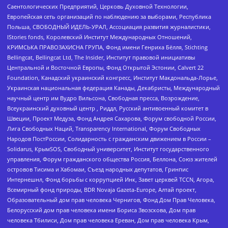
Саентологических Предприятий, Церковь Духовной Технологии,
Европейская сеть организаций по наблюдению за выборами, Республика
Польша, СВОБОДНЫЙ ИДЕЛЬ-УРАЛ, Ассоциация развития журналистики,
IStories fonds, Королевский Институт Международных Отношений,
КРИМСЬКА ПРАВОЗАХИСНА ГРУПА, Фонд имени Генриха Бёлля, Stichting
Bellingcat, Bellingcat Ltd, The Insider, Институт правовой инициативы
Центральной и Восточной Европы, Фонд Открытой Эстонии, Calvert 22
Foundation, Канадский украинский конгресс, Институт Макдональда-Лорье,
Украинская национальная федерация Канады, Декабристы, Международный
научный центр им Вудро Вильсона, Свободная пресса, Возрождение,
Всеукраинский духовный центр , Риддл, Русский антивоенный комитет в
Швеции, Проект Медуза, Фонд Андрея Сахарова, Форум свободной России,
Лига Свободных Наций, Transparеncy International, Форум Свободных
Народов ПостРоссии, Солидарность с гражданским движением в России –
Solidarus, КрымSOS, Свободный университет, Институт государственного
управления, Форум гражданского общества Россия, Беллона, Союз жителей
островов Тисима и Хабомаи, Съезд народных депутатов, Гринпис
Интернешнл, Фонд борьбы с коррупцией Инк, Завет церквей TCCN, Агора,
Всемирный фонд природы, BDR Novaja Gazeta-Europe, Алтай проект,
Образовательный дом прав человека Чернигов, Фонд Дом Прав Человека,
Белорусский дом прав человека имени Бориса Звозскова, Дом прав
человека Тбилиси, Дом прав человека Ереван, Дом прав человека Крым,