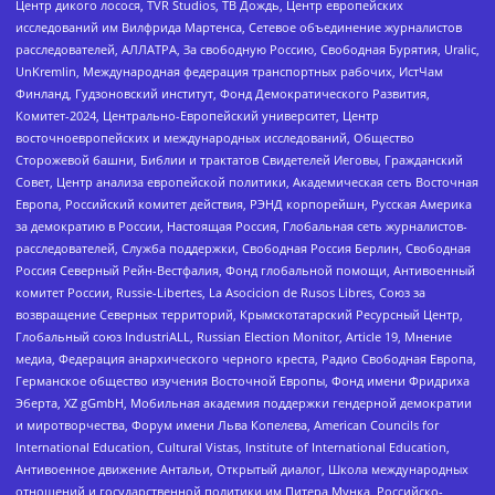
Центр дикого лосося, TVR Studios, ТВ Дождь, Центр европейских
исследований им Вилфрида Мартенса, Сетевое объединение журналистов
расследователей, АЛЛАТРА, За свободную Россию, Свободная Бурятия, Uralic,
UnKremlin, Международная федерация транспортных рабочих, ИстЧам
Финланд, Гудзоновский институт, Фонд Демократического Развития,
Комитет-2024, Центрально-Европейский университет, Центр
восточноевропейских и международных исследований, Общество
Сторожевой башни, Библии и трактатов Свидетелей Иеговы, Гражданский
Совет, Центр анализа европейской политики, Академическая сеть Восточная
Европа, Российский комитет действия, РЭНД корпорейшн, Русская Америка
за демократию в России, Настоящая Россия, Глобальная сеть журналистов-
расследователей, Служба поддержки, Свободная Россия Берлин, Свободная
Россия Северный Рейн-Вестфалия, Фонд глобальной помощи, Антивоенный
комитет России, Russie-Libertes, La Asocicion de Rusos Libres, Союз за
возвращение Северных территорий, Крымскотатарский Ресурсный Центр,
Глобальный союз IndustriALL, Russian Election Monitor, Article 19, Мнение
медиа, Федерация анархического черного креста, Радио Свободная Европа,
Германское общество изучения Восточной Европы, Фонд имени Фридриха
Эберта, XZ gGmbH, Мобильная академия поддержки гендерной демократии
и миротворчества, Форум имени Льва Копелева, American Councils for
International Education, Cultural Vistas, Institute of International Education,
Антивоенное движение Антальи, Открытый диалог, Школа международных
отношений и государственной политики им Питера Мунка, Российско-