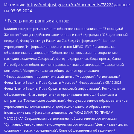
Источник:
https://minjust.gov.ru/ru/documents/7822/
данные
на
03.05.2024
* Реестр иностранных агентов:
Калининградская региональная общественная организация "Экозащита!-Женсовет", Фонд содействия защите прав и свобод граждан "Общественный вердикт", Фонд "Институт Развития Свободы Информации", Частное учреждение "Информационное агентство МЕМО. РУ", Региональная общественная организация "Общественная комиссия по сохранению наследия академика Сахарова", Фонд поддержки свободы прессы, Санкт-Петербургская общественная правозащитная организация "Гражданский контроль", Межрегиональная общественная организация "Информационно-просветительский центр "Мемориал", Региональный Фонд "Центр Защиты Прав Средств Массовой Информации", с 05.12.2023 Фонд "Центр Защиты Прав Средств массовой информации", Региональная общественная благотворительная организация помощи беженцам и мигрантам "Гражданское содействие", Негосударственное образовательное учреждение дополнительного профессионального образования (повышение квалификации) специалистов "АКАДЕМИЯ ПО ПРАВАМ ЧЕЛОВЕКА", Свердловская региональная общественная организация "Сутяжник", Автономная некоммерческая организация "Центр независимых социологических исследований", Союз общественных объединений "Российский исследовательский центр по правам человека", Региональное общественное учреждение научно-информационный центр "МЕМОРИАЛ", Некоммерческая организация "Фонд защиты гласности", Автономная некоммерческая организация "Институт прав человека", Городская общественная организация "Екатеринбургское общество "МЕМОРИАЛ", Городская общественная организация "Рязанское историко-просветительское и правозащитное общество "Мемориал" (Рязанский Мемориал), Челябинский региональный орган общественной самодеятельности – женское общественное объединение "Женщины Евразии", Челябинский региональный орган общественной самодеятельности "Уральская правозащитная группа", Фонд содействия защите здоровья и социальной справедливости имени Андрея Рылькова, Автономная Некоммерческая Организация "Аналитический Центр Юрия Левады", Автономная некоммерческая организация социальной поддержки населения "Проект Апрель", Региональная общественная организация помощи женщинам и детям, находящимся в кризисной ситуации "Информационно-методический центр "Анна", Фонд содействия развитию массовых коммуникаций и правовому просвещению "Так-так-Так", Фонд содействия устойчивому развитию "Серебряная тайга", Свердловский региональный общественный фонд социальных проектов "Новое время", "Idel.Реалии", Кавказ.Реалии, Крым.Реалии, Телеканал Настоящее Время, Татаро-башкирская служба Радио Свобода (Azatliq Radiosi), Радио Свободная Европа/Радио Свобода (PCE/PC), "Сибирь.Реалии", "Фактограф", Благотворительный фонд помощи осужденным и их семьям, Автономная некоммерческая организация "Институт глобализации и социальных движений", Фонд "В защиту прав заключенных", Частное учреждение "Центр поддержки и содействия развитию средств массовой информации", Пензенский региональный общественный благотворительный фонд "Гражданский союз", "Север.Реалии", Некоммерческая организация Фонд "Правовая инициатива", Общество с ограниченной ответственностью "Радио Свободная Европа/Радио Свобода", Чешское информационное агентство "MEDIUM-ORIENT", Красноярская региональная общественная организация "Мы против СПИДа", Камалягин Денис Николаевич, Маркелов Сергей Евгеньевич, Пономарев Лев Александрович, Савицкая Людмила Алексеевна, Автономная некоммерческая организация "Центр по работе с проблемой насилия "НАСИЛИЮ.НЕТ", Межрегиональный профессиональный союз работников здравоохранения "Альянс врачей", Юридическое лицо, зарегистрированное в Латвийской Республике, SIA "Medusa Project" (регистрационный номер 40103797863, дата регистрации 10.06.2014), Некоммерческая организация "Фонд по борьбе с коррупцией", Автономная некоммерческая организация "Институт права и публичной политики", Баданин Роман Сергеевич, Гликин Максим Александрович, Железнова Мария Михайловна, Лукьянова Юлия Сергеевна, Маетная Елизавета Витальевна, Маняхин Петр Борисович, Чуракова Ольга Владимировна, Ярош Юлия Петровна, Юридическое лицо "The Insider SIA", зарегистрированное в Риге, Латвийская Республика (дата регистрации 26.06.2015), являющееся администратором доменного имени интернет-издания "The Insider SIA", https://theins.ru, Постернак Алексей Евгеньевич, Рубин Михаил Аркадьевич, Анин Роман Александрович, Юридическое лицо Istories fonds, зарегистрированное в Латвийской Республике (регистрационный номер 50008295751, дата регистрации 24.02.2020), Великовский Дмитрий Александрович, Долинина Ирина Николаевна, Мароховская Алеся Алексеевна, Шлейнов Роман Юрьевич, Шмагун Олеся Валентиновна, Общество с ограниченной ответственностью "Альтаир 2021", Общество с ограниченной ответственностью "Вега 2021", Общество с ограниченной ответственностью "Главный редактор 2021", Общество с ограниченной ответственностью "Ромашки монолит", Важенков Артем Валерьевич, Ивановская областная общественная организация "Центр гендерных исследований", Гурман Юрий Альбертович, Медиапроект "ОВД-Инфо", Егоров Владимир Владимирович, Жилинский Владимир Александрович, Общество с ограниченной ответственностью "ЗП", Иванова София Юрьевна, Карезина Инна Павловна, Кильтау Екатерина Викторовна, Петров Алексей Викторович, Пискунов Сергей Евгеньевич, Смирнов Сергей Сергеевич, Тихонов Михаил Сергеевич, Общество с ограниченной ответственностью "ЖУРНАЛИСТ-ИНОСТРАННЫЙ АГЕНТ", Арапова Галина Юрьевна, Вольтская Татьяна Анатольевна, Американская компания "Mason G.E.S. Anonymous Foundation" (США), являющаяся владельцем интернет-издания https://mnews.world/, Компания "Stichting Bellingcat", зарегистрированная в Нидерландах (дата регистрации 11.07.2018), Захаров Андрей Вячеславович, Клепиковская Екатерина Дмитриевна, Общество с ограниченной ответственностью "МЕМО", Перл Роман Александрович, Симонов Евгений Алексеевич, Соловьева Елена Анатольевна, Сотников Даниил Владимирович, Сурначева Елизавета Дмитриевна, Автономная некоммерческая организация по защите прав человека и информированию населения "Якутия – Наше Мнение", Общество с ограниченной ответственностью "Москоу диджитал медиа", с 26.01.2023 Общество с ограниченной ответственностью "Чайка Белые сады", Ветошкина Валерия Валерьевна, Заговора Максим Александрович, Межрегиональное общественное движение "Российская ЛГБТ - сеть", Оленичев Максим Владимирович, Павлов Иван Юрьевич, Скворцова Елена Сергеевна, Общество с ограниченной ответственностью "Как бы инагент", Кочетков Игорь Викторович, Общество с ограниченной ответственностью "Честные выборы", Еланчик Олег Александрович, Общество с ограниченной ответственностью "Нобелевский призыв", Гималова Регина Эмилевна, Григорьев Андрей Валерьевич, Григорьева Алина Александровна, Ассоциация по содействию защите прав призывников, альтернативнослужащих и военнослужащих "Правозащитная группа "Гражданин.Армия.Право", Хисамова Регина Фаритовна, Автономная некоммерческая организация по реализации социально-правовых программ "Лилит", Дальневосточное общественное движение "Маяк", Санкт-Петербургская ЛГБТ-инициативная группа "Выход", Инициативная группа ЛГБТ+ "Реверс", Алексеев Андрей Викторович, Бекбулатова Таисия Львовна, Беляев Иван Михайлович, Владыкина Елена Сергеевна, Гельман Марат Александрович, Никульшина Вероника Юрьевна, Толоконникова Надежда Андреевна, Шендерович Виктор Анатольевич, Общество с ограниченной ответственностью "Данное сообщение", Общество с ограниченной ответственностью Издательский дом "Новая глава", Айнбиндер Александра Александровна, Московский комьюнити-центр для ЛГБТ+инициатив, Благотворительный фонд развития филантропии, Deutsche Welle (Германия, Kurt-Schumacher-Strasse 3, 53113 Bonn), Борзунова Мария Михайловна, Воробьев Виктор Викторович, Голубева Анна Львовна, Константинова Алла Михайловна, Малкова Ирина Владимировна, Мурадов Мурад Абдулгалимович, Осетинская Елизавета Николаевна, Понасенков Евгений Николаевич, Ганапольский Матвей Юрьевич, Киселев Евгений Алексеевич, Борухович Ирина Григорьевна, Дремин Иван Тимофеевич, Дубровский Дмитрий Викторович, Красноярская региональная общественная организация поддержки и развития альтернативных образовательных технологий и межкультурных коммуникаций "ИНТЕРРА", Маяковская Екатерина Алексеевна, Фейгин Марк Захарович, Филимонов Андрей Викторович, Дзугкоева Регина Николаевна, Доброхотов Роман Александрович, Дудь Юрий Александрович, Елкин Сергей Владимирович, Кругликов Кирилл Игоревич, Сабунаева Мария Леонидовна, Семенов Алексей Владимирович, Шаинян Карен Багратович, Шульман Екатерина Михайловна, Асафьев Артур Валерьевич, Вахштайн Виктор Семенович, Венедиктов Алексей Алексеевич, Лушникова Екатерина Евгеньевна, Волков Леонид Михайлович, Невзоров Александр Глебович, Пархоменко Сергей Борисович, Сироткин Ярослав Николаевич, Кара-Мурза Владимир Владимирович, Баранова Наталья Владимировна, Гозман Леонид Яковлевич, Кагарлицкий Борис Юльевич, Климарев Михаил Валерьевич, Милов Владимир Станиславович, Автономная некоммерческая организация Краснодарский центр современного искусства "Типография", Моргенштерн Алишер Тагирович, Соболь Любовь Эдуардовна, Общество с ограниченной ответственностью "ЛИЗА НОРМ", Каспаров Гарри Кимович, Ходорковский Михаил Борисович, Общество с ограниченной ответственностью "Апрельские тезисы", Данилович Ирина Брониславовна, Кашин Олег Владимирович, Петров Николай Владимирович, Пивоваров Алексей Владимирович, Соколов Михаил Владимирович, Цветкова Юлия Владимировна, Чичваркин Евгений Александрович, Комитет против пыток/Команда против пыток, Общество с ограниченной ответственностью "Первый научный", Общество с ограниченной ответственностью "Вертолет и ко", Белоцерковская Вероника Борисовна, Кац Максим Евгеньевич, Лазарева Татьяна Юрьевна, Шаведдинов Руслан Табризович, Яшин Илья Валерьевич, Общество с ограниченной ответственностью "Иноагент ААВ", Алешковский Дмитрий Петрович, Альбац Евгения Марковна, Быков Дмитрий Львович, Галямина Юлия Евгеньевна, Лойко Сергей Леонидович, Мартынов Кирилл Константинович, Медведев Сергей Александрович, Крашенинников Федор Геннадиевич, Гордеева Катерина Вл