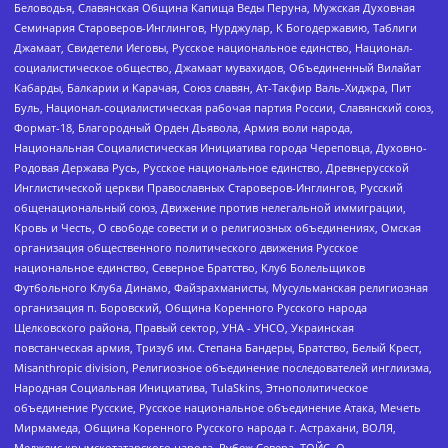
Беловодья, Славянская Община Капища Веды Перуна, Мужская Духовная
Семинария Староверов-Инглингов, Нурджулар, К Богодержавию, Таблиги
Джамаат, Свидетели Иеговы, Русское национальное единство, Национал-
социалистическое общество, Джамаат мувахидов, Объединенный Вилайат
Кабарды, Балкарии и Карачая, Союз славян, Ат-Такфир Валь-Хиджра, Пит
Буль, Национал-социалистическая рабочая партия России, Славянский союз,
Формат-18, Благородный Орден Дьявола, Армия воли народа,
Национальная Социалистическая Инициатива города Череповца, Духовно-
Родовая Держава Русь, Русское национальное единство, Древнерусской
Инглистической церкви Православных Староверов-Инглингов, Русский
общенациональный союз, Движение против нелегальной иммиграции,
Кровь и Честь, О свободе совести и о религиозных объединениях, Омская
организация общественного политического движения Русское
национальное единство, Северное Братство, Клуб Болельщиков
Футбольного Клуба Динамо, Файзрахманисты, Мусульманская религиозная
организация п. Боровский, Община Коренного Русского народа
Щелковского района, Правый сектор, УНА - УНСО, Украинская
повстанческая армия, Тризуб им. Степана Бандеры, Братство, Белый Крест,
Misanthropic division, Религиозное объединение последователей инглиизма,
Народная Социальная Инициатива, TulaSkins, Этнополитическое
объединение Русские, Русское национальное объединение Атака, Мечеть
Мирмамеда, Община Коренного Русского народа г. Астрахани, ВОЛЯ,
Меджлис крымскотатарского народа, Рубеж Севера, ТОЙС, О