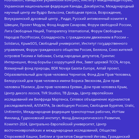
Украинская национальная федерация Канады, Декабристы, Международный
научный центр им Вудро Вильсона, Свободная пресса, Возрождение,
Всеукраинский духовный центр , Риддл, Русский антивоенный комитет в
Швеции, Проект Медуза, Фонд Андрея Сахарова, Форум свободной России,
Лига Свободных Наций, Transparеncy International, Форум Свободных
Народов ПостРоссии, Солидарность с гражданским движением в России –
Solidarus, КрымSOS, Свободный университет, Институт государственного
управления, Форум гражданского общества Россия, Беллона, Союз жителей
островов Тисима и Хабомаи, Съезд народных депутатов, Гринпис
Интернешнл, Фонд борьбы с коррупцией Инк, Завет церквей TCCN, Агора,
Всемирный фонд природы, BDR Novaja Gazeta-Europe, Алтай проект,
Образовательный дом прав человека Чернигов, Фонд Дом Прав Человека,
Белорусский дом прав человека имени Бориса Звозскова, Дом прав
человека Тбилиси, Дом прав человека Ереван, Дом прав человека Крым,
Центр дикого лосося, TVR Studios, ТВ Дождь, Центр европейских
исследований им Вилфрида Мартенса, Сетевое объединение журналистов
расследователей, АЛЛАТРА, За свободную Россию, Свободная Бурятия, Uralic,
UnKremlin, Международная федерация транспортных рабочих, ИстЧам
Финланд, Гудзоновский институт, Фонд Демократического Развития,
Комитет-2024, Центрально-Европейский университет, Центр
восточноевропейских и международных исследований, Общество
Сторожевой башни, Библии и трактатов Свидетелей Иеговы, Гражданский