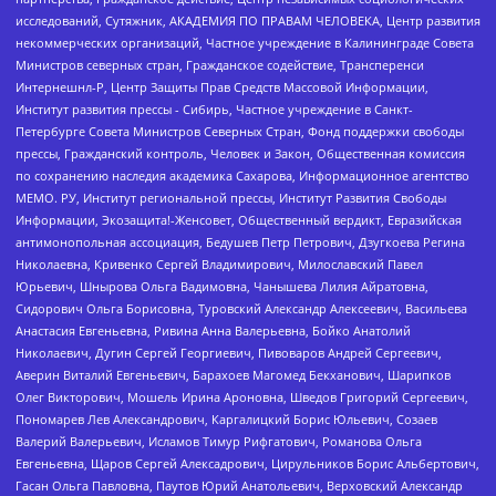
исследований, Сутяжник, АКАДЕМИЯ ПО ПРАВАМ ЧЕЛОВЕКА, Центр развития
некоммерческих организаций, Частное учреждение в Калининграде Совета
Министров северных стран, Гражданское содействие, Трансперенси
Интернешнл-Р, Центр Защиты Прав Средств Массовой Информации,
Институт развития прессы - Сибирь, Частное учреждение в Санкт-
Петербурге Совета Министров Северных Стран, Фонд поддержки свободы
прессы, Гражданский контроль, Человек и Закон, Общественная комиссия
по сохранению наследия академика Сахарова, Информационное агентство
МЕМО. РУ, Институт региональной прессы, Институт Развития Свободы
Информации, Экозащита!-Женсовет, Общественный вердикт, Евразийская
антимонопольная ассоциация, Бедушев Петр Петрович, Дзугкоева Регина
Николаевна, Кривенко Сергей Владимирович, Милославский Павел
Юрьевич, Шнырова Ольга Вадимовна, Чанышева Лилия Айратовна,
Сидорович Ольга Борисовна, Туровский Александр Алексеевич, Васильева
Анастасия Евгеньевна, Ривина Анна Валерьевна, Бойко Анатолий
Николаевич, Дугин Сергей Георгиевич, Пивоваров Андрей Сергеевич,
Аверин Виталий Евгеньевич, Барахоев Магомед Бекханович, Шарипков
Олег Викторович, Мошель Ирина Ароновна, Шведов Григорий Сергеевич,
Пономарев Лев Александрович, Каргалицкий Борис Юльевич, Созаев
Валерий Валерьевич, Исламов Тимур Рифгатович, Романова Ольга
Евгеньевна, Щаров Сергей Алексадрович, Цирульников Борис Альбертович,
Гасан Ольга Павловна, Паутов Юрий Анатольевич, Верховский Александр