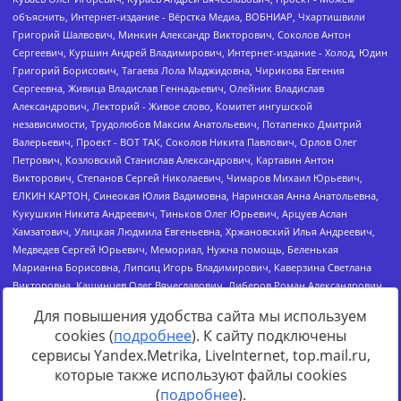
Для повышения удобства сайта мы используем
cookies (
подробнее
). К сайту подключены
сервисы Yandex.Metrika, LiveInternet, top.mail.ru,
Источник:
https://minjust.gov.ru/uploaded/files/reestr-
которые также используют файлы cookies
inostrannyih-agentov-22-03-2024.pdf
данные на
22.03.2024
(
подробнее
).