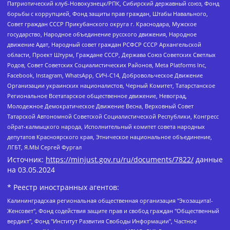
Патриотический клуб-Новокузнецк/РПК, Сибирский державный союз, Фонд
борьбы с коррупцией, Фонд защиты прав граждан, Штабы Навального,
Совет граждан СССР Прикубанского округа г. Краснодара, Мужское
государство, Народное объединение русского движения, Народное
движение Адат, Народный совет граждан РСФСР СССР Архангельской
области, Проект Штурм, Граждане СССР, Держава Союз Советских Светлых
Родов, Совет Советских Социалистических Районов, Meta Platforms Inc,
Facebook, Instagram, WhatsApp, СИЧ-С14, Добровольческое Движение
Организации украинских националистов, Черный Комитет, Татарстанское
Региональное Всетатарское общественное движение, Невоград,
Молодежное Демократическое Движение Весна, Верховный Совет
Татарской Автономной Советской Социалистической Республики, Конгресс
ойрат-калмыцкого народа, Исполнительный комитет совета народных
депутатов Красноярского края, Этническое национальное объединение,
ЛГБТ, Я.МЫ Сергей Фургал
Источник:
https://minjust.gov.ru/ru/documents/7822/
данные
на
03.05.2024
* Реестр иностранных агентов:
Калининградская региональная общественная организация "Экозащита!-Женсовет", Фонд содействия защите прав и свобод граждан "Общественный вердикт", Фонд "Институт Развития Свободы Информации", Частное учреждение "Информационное агентство МЕМО. РУ", Региональная общественная организация "Общественная комиссия по сохранению наследия академика Сахарова", Фонд поддержки свободы прессы, Санкт-Петербургская общественная правозащитная организация "Гражданский контроль", Межрегиональная общественная организация "Информационно-просветительский центр "Мемориал", Региональный Фонд "Центр Защиты Прав Средств Массовой Информации", с 05.12.2023 Фонд "Центр Защиты Прав Средств массовой информации", Региональная общественная благотворительная организация помощи беженцам и мигрантам "Гражданское содействие", Негосударственное образовательное учреждение дополнительного профессионального образования (повышение квалификации) специалистов "АКАДЕМИЯ ПО ПРАВАМ ЧЕЛОВЕКА", Свердловская региональная общественная организация "Сутяжник", Автономная некоммерческая организация "Центр независимых социологических исследований", Союз общественных объединений "Российский исследовательский центр по правам человека", Региональное общественное учреждение научно-информационный центр "МЕМОРИАЛ", Некоммерческая организация "Фонд защиты гласности", Автономная некоммерческая организация "Институт прав человека", Городская общественная организация "Екатеринбургское общество "МЕМОРИАЛ", Городская общественная организация "Рязанское историко-просветительское и правозащитное общество "Мемориал" (Рязанский Мемориал), Челябинский региональный орган общественной самодеятельности – женское общественное объединение "Женщины Евразии", Челябинский региональный орган общественной самодеятельности "Уральская правозащитная группа", Фонд содействия защите здоровья и социальной справедливости имени Андрея Рылькова, Автономная Некоммерческая Организация "Аналитический Центр Юрия Левады", Автономная некоммерческая организация социальной поддержки населения "Проект Апрель", Региональная общественная организация помощи женщинам и детям, находящимся в кризисной ситуации "Информационно-методический центр "Анна", Фонд содействия развитию массовых коммуникаций и правовому просвещению "Так-так-Так", Фонд содействия устойчивому развитию "Серебряная тайга", Свердловский региональный общественный фонд социальных проектов "Новое время", "Idel.Реалии", Кавказ.Реалии, Крым.Реалии, Телеканал Настоящее Время, Татаро-башкирская служба Радио Свобода (Azatliq Radiosi), Радио Свободная Европа/Радио Свобода (PCE/PC), "Сибирь.Реалии", "Фактограф", Благотворительный фонд помощи осужденным и их семьям, Автономная некоммерческая организация "Институт глобализации и социальных движений", Фонд "В защиту прав заключенных", Частное учреждение "Центр поддержки и содействия развитию средств массовой информации", Пензенский региональный общественный благотворительный фонд "Гражданский союз", "Север.Реалии", Некоммерческая организация Фонд "Правовая инициатива", Общество с ограниченной ответственностью "Радио Свободная Европа/Радио Свобода", Чешское информационное агентство "MEDIUM-ORIENT", Красноярская региональная общественная организация "Мы против СПИДа", Камалягин Денис Николаевич, Маркелов Сергей Евгеньевич, Пономарев Лев Александрович, Савицкая Людмила Алексеевна, Автономная некоммерческая организация "Центр по работе с проблемой насилия "НАСИЛИЮ.НЕТ", Межрегиональный профессиональный союз работников здравоохранения "Альянс врачей", Юридическое лицо, зарегистрированное в Латвийской Республике, SIA "Medusa Project" (регистрационный номер 40103797863, дата регистрации 10.06.2014), Некоммерческая организация "Фонд по борьбе с коррупцией", Автономная некоммерческая организация "Институт права и публичной политики", Баданин Роман Сергеевич, Гликин Максим Александрович, Железнова Мария Михайловна, Лукьянова Юлия Сергеевна, Маетная Елизавета Витальевна, Маняхин Петр Борисович, Чуракова Ольга Владимировна, Ярош Юлия Петровна, Юридическое лицо "The Insider SIA", зарегистрированное в Риге, Латвийская Республика (дата регистрации 26.06.2015), являющееся администратором доменного имени интернет-издания "The Insider SIA", https://theins.ru, Постернак Алексей Евгеньевич, Рубин Михаил Аркадьевич, Анин Роман Александрович, Юридическое лицо Istories fonds, зарегистрированное в Латвийской Республике (регистрационный номер 50008295751, дата регистрации 24.02.2020), Великовский Дмитрий Александрович, Долинина Ирина Николаевна, Мароховская Алеся Алексеевна, Шлейнов Роман Юрьевич, Шмагун Олеся Валентиновна, Общество с ограниченной ответственностью "Альтаир 2021", Общество с ограниченной ответственностью "Вега 2021", Общество с ограниченной ответственностью "Главный редактор 2021", Общество с ограниченной ответственностью "Ромашки монолит", Важенков Артем Валерьевич, Ивановская областная общественная организация "Центр гендерных исследований", Гурман Юрий Альбертович, Медиапроект "ОВД-Инфо", Егоров Владимир Владимирович, Жилинский Владимир Александрович, Общество с ограниченной ответственностью "ЗП", Иванова София Юрьевна, Карезина Инна Павловна, Кильтау Екатерина Викторовна, Петров Алексей Викторович, Пискунов Сергей Евгеньевич, Смирнов Сергей Сергеевич, Тихонов Михаил Сергеевич, Общество с ограниченной ответственностью "ЖУРНАЛИСТ-ИНОСТРАННЫЙ АГЕНТ", Арапова Галина Юрьевна, Вольтская Татьяна Анатольевна, Американская компания "Mason G.E.S. Anonymous Foundation" (США), являющаяся владельцем интернет-издания https://mnews.world/, Компания "Stichting Bellingcat", зарегистрированная в Нидерландах (дата регистрации 11.07.2018), Захаров Андрей Вячеславович, Клепиковская Екатерина Дмитриевна, Общество с ограниченной ответственностью "МЕМО", Перл Роман Александрович, Симонов Евгений Алексеевич, Соловьева Елена Анатольевна, Сотников Даниил Владимирович, Сурначева Елизавета Дмитриевна, Автономная некоммерческая организация по защите прав человека и информированию населения "Якутия – Наше Мнение", Общество с ограниченной ответственностью "Москоу диджитал медиа", с 26.01.2023 Общество с ограниченной ответственностью "Чайка Белые сады", Ветошкина Валерия Валерьевна, Заговора Максим Александрович, Межрегиональное общественное движение "Российская ЛГБТ - сеть", Оленичев Максим Владимирович, Павлов Иван Юрьевич, Скворцова Елена Сергеевна, Общество с ограниченной ответственностью "Как бы инагент", Кочетков Игорь Викторович, Общество с ограниченной ответственностью "Честные выборы", Еланчик Олег Александрович, Общество с ограниченной ответственностью "Нобелевский призыв", Гималова Регина Эмилевна, Григорьев Андрей Валерьевич, Григорьева Алина Александровна, Ассоциация по содействию защите прав призывников, альтернативнослужащих и военнослужащих "Правозащитная группа "Гражданин.Армия.Право", Хисамова Регина Фаритовна, Автономная некоммерческая организация по реализации социально-правовых программ "Лилит", Дальневосточное общественное движение "Маяк", Санкт-Петербургская ЛГБТ-инициативная группа "Выход", Инициативная группа ЛГБТ+ "Реверс", Алексеев Андрей Викторович, Бекбулатова Таисия Львовна, Беляев Иван Михайлович, Владыкина Елена Сергеевна, Гельман Марат Александрович, Никульшина Вероника Юрьевна, Толоконникова Надежда Андреевна, Шендерович Виктор Анатольевич, Общество с ограниченной ответственностью "Данное сообщение", Общество с ограниченной ответственностью Издательский дом "Новая глава", Айнбиндер Александра Александровна, Московский комьюнити-центр для ЛГБТ+инициатив, Благотворительный фонд развития филантропии, Deutsche Welle (Германия, Kurt-Schumacher-Strasse 3, 53113 Bonn), Борзунова Мария Михайловна, Воробьев Виктор Викторович, Голубева Анна Львовна, Константинова Алла Михайловна, Малкова Ирина Владимировна, Мурадов Мурад Абдулгалимович, Осетинская Елизавета Николаевна, Понасенков Евгений Николаевич, Ганапольский Матвей Юрьевич, Киселев Евгений Алексеевич, Борухович Ирина Григорьевна, Дремин Иван Тимофеевич, Дубровский Дмитрий Викторович, Красноярская региональная общественная организация поддержки и развития альтернативных образовательных технологий и межкультурных коммуникаций "ИНТЕРРА", Маяковская Екатерина Алексеевна, Фейгин Марк Захарович, Филимонов Андрей Викторович, Дзугкоева Регина Николаевна, Доброхотов Роман Александрович, Дудь Юрий Александрович, Елкин Сергей Владимирович, Кругликов Кирилл Игоревич, Сабунаева Мария Леонидовна, Семенов Алексей Владимирович, Шаинян Карен Багратович, Шульман Екатерина Михайловна, Асафьев Артур Валерьевич, Вахштайн Виктор Семенович, Венедиктов Алексей Алексеевич, Лушникова Екатерина Евгеньевна, Волков Леонид Михайлович, Невзоров Александр Глебович, Пархоменко Сергей Борисович, Сироткин Ярослав Николаевич, Кара-Мурза Владимир Владимирович, Баранова Наталья Владимировна, Гозман Леонид Яковлевич, Кагарлицкий Борис Юльевич, Климарев Михаил Валерьевич, Милов Владимир Станиславович, Автономная некоммерческая организация Краснодарский центр современного искусства "Типография", Моргенштерн Алишер Тагирович, Соболь Любовь Эдуардовна, Общество с ограниченной ответственностью "ЛИЗА НОРМ", Каспаров Гарри Кимович, Ходорковский Михаил Борисович, Общество с ограниченной ответственностью "Апрельские тезисы", Данилович Ирина Брониславовна, Кашин Олег Владимирович, Петров Николай Владимирович, Пивоваров Алексей Владимирович, Соколов Михаил Владимирович, Цветкова Юлия Владимировна, Чичваркин Евгений Александрович, Комитет против пыток/Команда против пыток, Общество с ограниченной ответственностью "Первый научный", Общество с ограниченной ответственностью "Вертолет и ко", Белоцерковская Вероника Борисовна, Кац Максим Евгеньевич, Лазарева Татьяна Юрьевна, Шаведдинов Руслан Табризович, Яшин Илья Валерьевич, Общество с ограниченной ответственностью "Иноагент ААВ", Алешковский Дмитрий Петрович, Альбац Евгения Марковна, Быков Дмитрий Львович, Галямина Юлия Евгеньевна, Лойко Сергей Леонидович, Мартынов Кирилл Константинович, Медведев Сергей Александрович, Крашенинников Федор Геннадиевич, Гордеева Катерина Вл