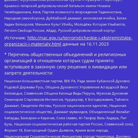
Крымско-татарский добровольческий батальон имени Номана
Челебиджихана, Азов, Партия исламского возрождения Таджикистана,
Народная самооборона, Дуббайский джамаат, московская ячейка, Батал-
Хаджи Белхороев, Маньяки Культ Убийц, Молодёжь Которая Улыбается,
Легион Свобода России, Айдар, Русский добровольческий корпус
Источник:
http://nac.gov.ru/terroristicheskie-i-ekstremistskie-
organizacii-i-materialy.html
данные на
16.11.2023
* Перечень общественных объединений и религиозных
организаций в отношении которых судом принято
вступившее в законную силу решение о ликвидации или
запрете деятельности:
Национал-большевистская партия, ВЕК РА, Рада земли Кубанской Духовно
Родовой Державы Русь, Община Духовного Управления Асгардской Веси
Беловодья, Славянская Община Капища Веды Перуна, Мужская Духовная
Семинария Староверов-Инглингов, Нурджулар, К Богодержавию, Таблиги
Джамаат, Свидетели Иеговы, Русское национальное единство, Национал-
социалистическое общество, Джамаат мувахидов, Объединенный Вилайат
Кабарды, Балкарии и Карачая, Союз славян, Ат-Такфир Валь-Хиджра, Пит
Буль, Национал-социалистическая рабочая партия России, Славянский союз,
Формат-18, Благородный Орден Дьявола, Армия воли народа,
Национальная Социалистическая Инициатива города Череповца, Духовно-