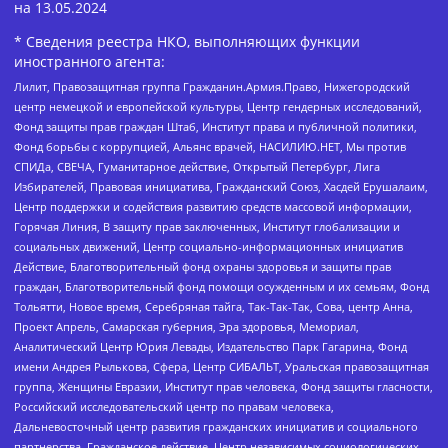
на
13.05.2024
* Сведения реестра НКО, выполняющих функции
иностранного агента:
Лилит, Правозащитная группа Гражданин.Армия.Право, Нижегородский
центр немецкой и европейской культуры, Центр гендерных исследований,
Фонд защиты прав граждан Штаб, Институт права и публичной политики,
Фонд борьбы с коррупцией, Альянс врачей, НАСИЛИЮ.НЕТ, Мы против
СПИДа, СВЕЧА, Гуманитарное действие, Открытый Петербург, Лига
Избирателей, Правовая инициатива, Гражданский Союз, Хасдей Ерушалаим,
Центр поддержки и содействия развитию средств массовой информации,
Горячая Линия, В защиту прав заключенных, Институт глобализации и
социальных движений, Центр социально-информационных инициатив
Действие, Благотворительный фонд охраны здоровья и защиты прав
граждан, Благотворительный фонд помощи осужденным и их семьям, Фонд
Тольятти, Новое время, Серебряная тайга, Так-Так-Так, Сова, центр Анна,
Проект Апрель, Самарская губерния, Эра здоровья, Мемориал,
Аналитический Центр Юрия Левады, Издательство Парк Гагарина, Фонд
имени Андрея Рылькова, Сфера, Центр СИБАЛЬТ, Уральская правозащитная
группа, Женщины Евразии, Институт прав человека, Фонд защиты гласности,
Российский исследовательский центр по правам человека,
Дальневосточный центр развития гражданских инициатив и социального
партнерства, Гражданское действие, Центр независимых социологических