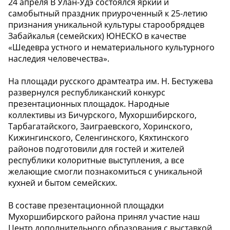
24 апреля В Улан-Удэ состоялся яркий и
самобытный праздник приуроченный к 25-летию
признания уникальной культуры старообрядцев
Забайкалья (семейских) ЮНЕСКО в качестве
«Шедевра устного и нематериального культурного
наследия человечества».
На площади русского драмтеатра им. Н. Бестужева
развернулся республиканский конкурс
презентационных площадок. Народные
коллективы из Бичурского, Мухоршибирского,
Тарбагатайского, Заиграевского, Хоринского,
Кижингинского, Селенгинского, Кяхтинского
районов подготовили для гостей и жителей
республики колоритные выступления, а все
желающие смогли познакомиться с уникальной
кухней и бытом семейских.
В составе презентационной площадки
Мухоршибирского района принял участие наш
Центр дополнительного образования с выставкой