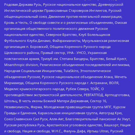
Родовая Держава Русь, Русское национальное единство, Древнерусской
Инглистической церкви Православных Староверов-Инглингов, Русский
общенациональный союз, Движение против нелегальной иммиграции,
Кровь и Честь, О свободе совести и о религиозных объединениях, Омская
организация общественного политического движения Русское
национальное единство, Северное Братство, Клуб Болельщиков
Футбольного Клуба Динамо, Файзрахманисты, Мусульманская религиозная
организация п. Боровский, Община Коренного Русского народа
Щелковского района, Правый сектор, УНА - УНСО, Украинская
повстанческая армия, Тризуб им. Степана Бандеры, Братство, Белый Крест,
Misanthropic division, Религиозное объединение последователей инглиизма,
Народная Социальная Инициатива, TulaSkins, Этнополитическое
объединение Русские, Русское национальное объединение Атака, Мечеть
Мирмамеда, Община Коренного Русского народа г. Астрахани, ВОЛЯ,
Меджлис крымскотатарского народа, Рубеж Севера, ТОЙС, О
противодействии экстремистской деятельности, РЕВТАТПОД, Артподготовка,
Штольц, В честь иконы Божией Матери Державная, Сектор 16,
Независимость, Фирма, Молодежная правозащитная группа МПГ, Курсом
Правды и Единения, Каракольская инициативная группа, Автоград Крю,
Союз Славянских Сил Руси, Алля-Аят, Благотворительный пансионат Ак Умут,
Русская республика Русь, Арестантское уголовное единство, Башкорт, Нация
и свобода, Нация и свобода, W.H.С., Фалунь Дафа, Иртыш Ultras, Русский