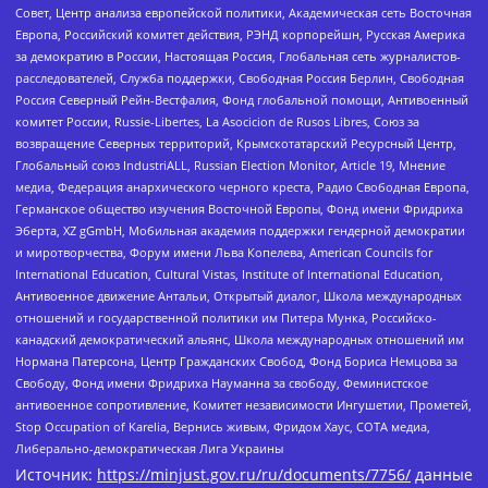
Совет, Центр анализа европейской политики, Академическая сеть Восточная
Европа, Российский комитет действия, РЭНД корпорейшн, Русская Америка
за демократию в России, Настоящая Россия, Глобальная сеть журналистов-
расследователей, Служба поддержки, Свободная Россия Берлин, Свободная
Россия Северный Рейн-Вестфалия, Фонд глобальной помощи, Антивоенный
комитет России, Russie-Libertes, La Asocicion de Rusos Libres, Союз за
возвращение Северных территорий, Крымскотатарский Ресурсный Центр,
Глобальный союз IndustriALL, Russian Election Monitor, Article 19, Мнение
медиа, Федерация анархического черного креста, Радио Свободная Европа,
Германское общество изучения Восточной Европы, Фонд имени Фридриха
Эберта, XZ gGmbH, Мобильная академия поддержки гендерной демократии
и миротворчества, Форум имени Льва Копелева, American Councils for
International Education, Cultural Vistas, Institute of International Education,
Антивоенное движение Антальи, Открытый диалог, Школа международных
отношений и государственной политики им Питера Мунка, Российско-
канадский демократический альянс, Школа международных отношений им
Нормана Патерсона, Центр Гражданских Свобод, Фонд Бориса Немцова за
Свободу, Фонд имени Фридриха Науманна за свободу, Феминистское
антивоенное сопротивление, Комитет независимости Ингушетии, Прометей,
Stop Occupation of Karelia, Вернись живым, Фридом Хаус, СОТА медиа,
Либерально-демократическая Лига Украины
Источник:
https://minjust.gov.ru/ru/documents/7756/
данные