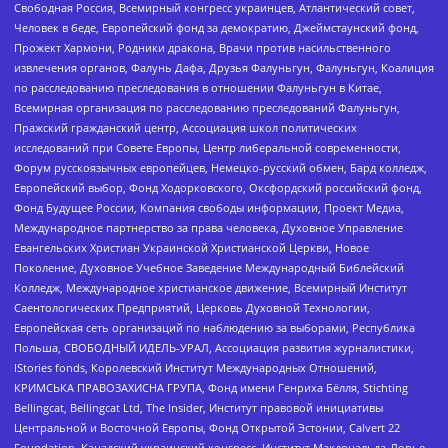
Свободная Россия, Всемирный конгресс украинцев, Атлантический совет,
Человек в беде, Европейский фонд за демократию, Джеймстаунский фонд,
Прожект Хармони, Родники дракона, Врачи против насильственного
извлечения органов, Фалунь Дафа, Друзья Фалуньгун, Фалуньгун, Коалиция
по расследованию преследования в отношении Фалуньгун в Китае,
Всемирная организация по расследованию преследований Фалуньгун,
Пражский гражданский центр, Ассоциация школ политических
исследований при Совете Европы, Центр либеральной современности,
Форум русскоязычных европейцев, Немецко-русский обмен, Бард колледж,
Европейский выбор, Фонд Ходорковского, Оксфордский российский фонд,
Фонд Будущее России, Компания свободы информации, Проект Медиа,
Международное партнерство за права человека, Духовное Управление
Евангельских Христиан Украинской Христианской Церкви, Новое
Поколение, Духовное Учебное Заведение Международный Библейский
Колледж, Международное христианское движение, Всемирный Институт
Саентологических Предприятий, Церковь Духовной Технологии,
Европейская сеть организаций по наблюдению за выборами, Республика
Польша, СВОБОДНЫЙ ИДЕЛЬ-УРАЛ, Ассоциация развития журналистики,
IStories fonds, Королевский Институт Международных Отношений,
КРИМСЬКА ПРАВОЗАХИСНА ГРУПА, Фонд имени Генриха Бёлля, Stichting
Bellingcat, Bellingcat Ltd, The Insider, Институт правовой инициативы
Центральной и Восточной Европы, Фонд Открытой Эстонии, Calvert 22
Foundation, Канадский украинский конгресс, Институт Макдональда-Лорье,