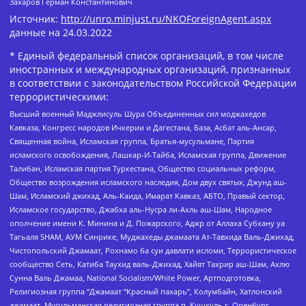
Захаров Герман Константинович
Источник:
http://unro.minjust.ru/NKOForeignAgent.aspx
данные на
24.03.2022
* Единый федеральный список организаций, в том числе
иностранных и международных организаций, признанных
в соответствии с законодательством Российской Федерации
террористическими:
Высший военный Маджлисуль Шура Объединенных сил моджахедов
Кавказа, Конгресс народов Ичкерии и Дагестана, База, Асбат аль-Ансар,
Священная война, Исламская группа, Братья-мусульмане, Партия
исламского освобождения, Лашкар-И-Тайба, Исламская группа, Движение
Талибан, Исламская партия Туркестана, Общество социальных реформ,
Общество возрождения исламского наследия, Дом двух святых, Джунд аш-
Шам, Исламский джихад, Аль-Каида, Имарат Кавказ, АБТО, Правый сектор,
Исламское государство, Джабха аль-Нусра ли-Ахль аш-Шам, Народное
ополчение имени К. Минина и Д. Пожарского, Аджр от Аллаха Субхану уа
Тагьаля SHAM, АУМ Синрике, Муджахеды джамаата Ат-Тавхида Валь-Джихад,
Чистопольский Джамаат, Рохнамо ба суи давлати исломи, Террористическое
сообщество Сеть, Катиба Таухид валь-Джихад, Хайят Тахрир аш-Шам, Ахлю
Сунна Валь Джамаа, National Socialism/White Power, Артподготовка,
Религиозная группа “Джамаат “Красный пахарь”, Колумбайн, Хатлонский
джамаат, Мусульманская религиозная группа п. Кушкуль г. Оренбург,