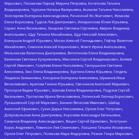
Маркович, Пислакова-Паркер Марина Петровна, Кочеткова Татьяна
Владимировна, Чуркина Наталья Валерьевна, Акимова Татьяна Николаевна,
Золотарева Екатерина Александровна, Рачинский Ян Збигневич, Жемкова
Елена Борисовна, Гудков Лев Дмитриевич, Илларионова Юлия Юрьевна,
Саранг Анна Васильевна, Захарова Светлана Сергеевна, Аверин Владимир
Анатольевич, Щур Татьяна Михайловна, Щур Николай Алексеевич,
Блинушов Андрей Юрьевич, Мосин Алексей Геннадьевич, Гефтер Валентин
Михайлович, Симонов Алексей Кириллович, Флиге Ирина Анатольевна,
Мельникова Валентина Дмитриевна, Вититинова Елена Владимировна,
Баженова Светлана Куприяновна, Максимов Сергей Владимирович, Беляев
Сергей Иванович, Голубева Елена Николаевна, Ганнушкина Светлана
Алексеевна, Закс Елена Владимировна, Буртина Елена Юрьевна, Гендель
Людмила Залмановна, Кокорина Екатерина Алексеевна, Шуманов Илья
Вячеславович, Арапова Галина Юрьевна, Свечников Анатолий Мариевич,
Прохоров Вадим Юрьевич, Шахова Елена Владимировна, Подузов Сергей
Васильевич, Протасова Ирина Вячеславовна, Литинский Леонид Борисович,
Лукашевский Сергей Маркович, Бахмин Вячеслав Иванович, Шабад
Анатолий Ефимович, Сухих Дарья Николаевна, Орлов Олег Петрович,
Добровольская Анна Дмитриевна, Королева Александра Евгеньевна,
Смирнов Владимир Александрович, Вицин Сергей Ефимович, Золотухин
Борис Андреевич, Левинсон Лев Семенович, Локшина Татьяна Иосифовна,
Орлов Олег Петрович, Полякова Мара Федоровна, Резник Генри Маркович,