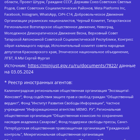
области, Проект Штурм, Граждане СССР, Держава Союз Советских Светлых
Родов, Совет Советских Социалистических Районов, Meta Platforms Inc,
Facebook, Instagram, WhatsApp, СИЧ-С14, Добровольческое Движение
Организации украинских националистов, Черный Комитет, Татарстанское
Региональное Всетатарское общественное движение, Невоград,
Молодежное Демократическое Движение Весна, Верховный Совет
Татарской Автономной Советской Социалистической Республики, Конгресс
ойрат-калмыцкого народа, Исполнительный комитет совета народных
депутатов Красноярского края, Этническое национальное объединение,
ЛГБТ, Я.МЫ Сергей Фургал
Источник:
https://minjust.gov.ru/ru/documents/7822/
данные
на
03.05.2024
* Реестр иностранных агентов:
Калининградская региональная общественная организация "Экозащита!-Женсовет", Фонд содействия защите прав и свобод граждан "Общественный вердикт", Фонд "Институт Развития Свободы Информации", Частное учреждение "Информационное агентство МЕМО. РУ", Региональная общественная организация "Общественная комиссия по сохранению наследия академика Сахарова", Фонд поддержки свободы прессы, Санкт-Петербургская общественная правозащитная организация "Гражданский контроль", Межрегиональная общественная организация "Информационно-просветительский центр "Мемориал", Региональный Фонд "Центр Защиты Прав Средств Массовой Информации", с 05.12.2023 Фонд "Центр Защиты Прав Средств массовой информации", Региональная общественная благотворительная организация помощи беженцам и мигрантам "Гражданское содействие", Негосударственное образовательное учреждение дополнительного профессионального образования (повышение квалификации) специалистов "АКАДЕМИЯ ПО ПРАВАМ ЧЕЛОВЕКА", Свердловская региональная общественная организация "Сутяжник", Автономная некоммерческая организация "Центр независимых социологических исследований", Союз общественных объединений "Российский исследовательский центр по правам человека", Региональное общественное учреждение научно-информационный центр "МЕМОРИАЛ", Некоммерческая организация "Фонд защиты гласности", Автономная некоммерческая организация "Институт прав человека", Городская общественная организация "Екатеринбургское общество "МЕМОРИАЛ", Городская общественная организация "Рязанское историко-просветительское и правозащитное общество "Мемориал" (Рязанский Мемориал), Челябинский региональный орган общественной самодеятельности – женское общественное объединение "Женщины Евразии", Челябинский региональный орган общественной самодеятельности "Уральская правозащитная группа", Фонд содействия защите здоровья и социальной справедливости имени Андрея Рылькова, Автономная Некоммерческая Организация "Аналитический Центр Юрия Левады", Автономная некоммерческая организация социальной поддержки населения "Проект Апрель", Региональная общественная организация помощи женщинам и детям, находящимся в кризисной ситуации "Информационно-методический центр "Анна", Фонд содействия развитию массовых коммуникаций и правовому просвещению "Так-так-Так", Фонд содействия устойчивому развитию "Серебряная тайга", Свердловский региональный общественный фонд социальных проектов "Новое время", "Idel.Реалии", Кавказ.Реалии, Крым.Реалии, Телеканал Настоящее Время, Татаро-башкирская служба Радио Свобода (Azatliq Radiosi), Радио Свободная Европа/Радио Свобода (PCE/PC), "Сибирь.Реалии", "Фактограф", Благотворительный фонд помощи осужденным и их семьям, Автономная некоммерческая организация "Институт глобализации и социальных движений", Фонд "В защиту прав заключенных", Частное учреждение "Центр поддержки и содействия развитию средств массовой информации", Пензенский региональный общественный благотворительный фонд "Гражданский союз", "Север.Реалии", Некоммерческая организация Фонд "Правовая инициатива", Общество с ограниченной ответственностью "Радио Свободная Европа/Радио Свобода", Чешское информационное агентство "MEDIUM-ORIENT", Красноярская региональная общественная организация "Мы против СПИДа", Камалягин Денис Николаевич, Маркелов Сергей Евгеньевич, Пономарев Лев Александрович, Савицкая Людмила Алексеевна, Автономная некоммерческая организация "Центр по работе с проблемой насилия "НАСИЛИЮ.НЕТ", Межрегиональный профессиональный союз работников здравоохранения "Альянс врачей", Юридическое лицо, зарегистрированное в Латвийской Республике, SIA "Medusa Project" (регистрационный номер 40103797863, дата регистрации 10.06.2014), Некоммерческая организация "Фонд по борьбе с коррупцией", Автономная некоммерческая организация "Институт права и публичной политики", Баданин Роман Сергеевич, Гликин Максим Александрович, Железнова Мария Михайловна, Лукьянова Юлия Сергеевна, Маетная Елизавета Витальевна, Маняхин Петр Борисович, Чуракова Ольга Владимировна, Ярош Юлия Петровна, Юридическое лицо "The Insider SIA", зарегистрированное в Риге, Латвийская Республика (дата регистрации 26.06.2015), являющееся администратором доменного имени интернет-издания "The Insider SIA", https://theins.ru, Постернак Алексей Евгеньевич, Рубин Михаил Аркадьевич, Анин Роман Александрович, Юридическое лицо Istories fonds, зарегистрированное в Латвийской Республике (регистрационный номер 50008295751, дата регистрации 24.02.2020), Великовский Дмитрий Александрович, Долинина Ирина Николаевна, Мароховская Алеся Алексеевна, Шлейнов Роман Юрьевич, Шмагун Олеся Валентиновна, Общество с ограниченной ответственностью "Альтаир 2021", Общество с ограниченной ответственностью "Вега 2021", Общество с ограниченной ответственностью "Главный редактор 2021", Общество с ограниченной ответственностью "Ромашки монолит", Важенков Артем Валерьевич, Ивановская областная общественная организация "Центр гендерных исследований", Гурман Юрий Альбертович, Медиапроект "ОВД-Инфо", Егоров Владимир Владимирович, Жилинский Владимир Александрович, Общество с ограниченной ответственностью "ЗП", Иванова София Юрьевна, Карезина Инна Павловна, Кильтау Екатерина Викторовна, Петров Алексей Викторович, Пискунов Сергей Евгеньевич, Смирнов Сергей Сергеевич, Тихонов Михаил Сергеевич, Общество с ограниченной ответственностью "ЖУРНАЛИСТ-ИНОСТРАННЫЙ АГЕНТ", Арапова Галина Юрьевна, Вольтская Татьяна Анатольевна, Американская компания "Mason G.E.S. Anonymous Foundation" (США), являющаяся владельцем интернет-издания https://mnews.world/, Компания "Stichting Bellingcat", зарегистрированная в Нидерландах (дата регистрации 11.07.2018), Захаров Андрей Вячеславович, Клепиковская Екатерина Дмитриевна, Общество с ограниченной ответственностью "МЕМО", Перл Роман Александрович, Симонов Евгений Алексеевич, Соловьева Елена Анатольевна, Сотников Даниил Владимирович, Сурначева Елизавета Дмитриевна, Автономная некоммерческая организация по защите прав человека и информированию населения "Якутия – Наше Мнение", Общество с ограниченной ответственностью "Москоу диджитал медиа", с 26.01.2023 Общество с ограниченной ответственностью "Чайка Белые сады", Ветошкина Валерия Валерьевна, Заговора Максим Александрович, Межрегиональное общественное движение "Российская ЛГБТ - сеть", Оленичев Максим Владимирович, Павлов Иван Юрьевич, Скворцова Елена Сергеевна, Общество с ограниченной ответственностью "Как бы инагент", Кочетков Игорь Викторович, Общество с ограниченной ответственностью "Честные выборы", Еланчик Олег Александрович, Общество с ограниченной ответственностью "Нобелевский призыв", Гималова Регина Эмилевна, Григорьев Андрей Валерьевич, Григорьева Алина Александровна, Ассоциация по содействию защите прав призывников, альтернативнослужащих и военнослужащих "Правозащитная группа "Гражданин.Армия.Право", Хисамова Регина Фаритовна, Автономная некоммерческая организация по реализации социально-правовых программ "Лилит", Дальневосточное общественное движение "Маяк", Санкт-Петербургская ЛГБТ-инициативная группа "Выход", Инициативная группа ЛГБТ+ "Реверс", Алексеев Андрей Викторович, Бекбулатова Таисия Львовна, Беляев Иван Михайлович, Владыкина Елена Сергеевна, Гельман Марат Александрович, Никульшина Вероника Юрьевна, Толоконникова Надежда Андреевна, Шендерович Виктор Анатольевич, Общество с ограниченной ответственностью "Данное сообщение", Общество с ограниченной ответственностью Издательский дом "Новая глава", Айнбиндер Александра Александровна, Московский комьюнити-центр для ЛГБТ+инициатив, Благотворительный фонд развития филантропии, Deutsche Welle (Германия, Kurt-Schumacher-Strasse 3, 53113 Bonn), Борзунова Мария Михайловна, Воробьев Виктор Викторович, Голубева Анна Львовна, Константинова Алла Михайловна, Малкова Ирина Владимировна, Мурадов Мурад Абдулгалимович, Осетинская Елизавета Николаевна, Понасенков Евгений Николаевич, Ганапольский Матвей Юрьевич, Киселев Евгений Алексеевич, Борухович Ирина Григорьевна, Дремин Иван Тимофеевич, Дубровский Дмитрий Викторович, Красноярская региональная общественная организация поддержки и развития альтернативных образовательных технологий и межкультурных коммуникаций "ИНТЕРРА", Маяковская Екатерина Алексеевна, Фейгин Марк Захарович, Филимонов Андрей Викторович, Дзугкоева Регина Николаевна, Доброхотов Роман Александрович, Дудь Юрий Александрович, Елкин Сергей Владимирович, Кругликов Кирилл Игоревич, Сабунаева Мария Леонидовна, Семенов Алексей Владимирович, Шаинян Карен Багратович, Шульман Екатерина Михайловна, Асафьев Артур Валерьевич, Вахштайн Виктор Семенович, Венедиктов Алексей Алексеевич, Лушникова Екатерина Евгеньевна, Волков Леонид Михайлович, Невзоров Александр Глебович, Пархоменко Сергей Борисович, Сироткин Ярослав Николаевич, Кара-Мурза Владимир Владимирович, Баранова Наталья Владимировна, Гозман Леонид Яковлевич, Кагарлицкий Борис Юльевич, Климарев Михаил Валерьевич, Милов Владимир Станиславович, Автономная некоммерческая организация Краснодарский центр современного искусства "Типография", Моргенштерн Алишер Тагирович, Соболь Любовь Эдуардовна, Общество с ограниченной ответственностью "ЛИЗА НОРМ", Каспаров Гарри Кимович, Ходорковский Михаил Борисович, Общество с ограниченной ответственностью "Апрельские тезисы", Данилович Ирина Брониславовна, Кашин Олег Владимирович, Петров Николай Владимирович, Пивоваров Алексей Владимирович, Соколов Михаил Владимирович, Цветкова Юлия Владимировна, Чичваркин Евгений Александрович, Комитет против пыток/Команда против пыток, Общество с ограниченной ответственностью "Первый научный", Общество с ограниченной ответственностью "Вертолет и ко", Белоцерковская Вероника Борисовна, Кац Максим Евгеньевич, Лазарева Татьяна Юрьевна, Шаведдинов Руслан Табризович, Яшин Илья Валерьевич, Общество с ограниченной ответственностью "Иноагент ААВ", Алешковский Дмитрий Петрович, Альбац Евгения Марковна, Быков Дмитрий Львович, Галямина Юлия Евгеньевна, Лойко Сергей Леонидович, Мартынов Кирилл Константинович, Медведев Сергей Александрович, Крашенинников Федор Геннадиевич, Гордеева Катерина Вл