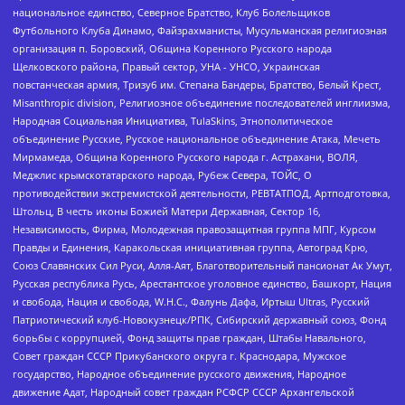
национальное единство, Северное Братство, Клуб Болельщиков
Футбольного Клуба Динамо, Файзрахманисты, Мусульманская религиозная
организация п. Боровский, Община Коренного Русского народа
Щелковского района, Правый сектор, УНА - УНСО, Украинская
повстанческая армия, Тризуб им. Степана Бандеры, Братство, Белый Крест,
Misanthropic division, Религиозное объединение последователей инглиизма,
Народная Социальная Инициатива, TulaSkins, Этнополитическое
объединение Русские, Русское национальное объединение Атака, Мечеть
Мирмамеда, Община Коренного Русского народа г. Астрахани, ВОЛЯ,
Меджлис крымскотатарского народа, Рубеж Севера, ТОЙС, О
противодействии экстремистской деятельности, РЕВТАТПОД, Артподготовка,
Штольц, В честь иконы Божией Матери Державная, Сектор 16,
Независимость, Фирма, Молодежная правозащитная группа МПГ, Курсом
Правды и Единения, Каракольская инициативная группа, Автоград Крю,
Союз Славянских Сил Руси, Алля-Аят, Благотворительный пансионат Ак Умут,
Русская республика Русь, Арестантское уголовное единство, Башкорт, Нация
и свобода, Нация и свобода, W.H.С., Фалунь Дафа, Иртыш Ultras, Русский
Патриотический клуб-Новокузнецк/РПК, Сибирский державный союз, Фонд
борьбы с коррупцией, Фонд защиты прав граждан, Штабы Навального,
Совет граждан СССР Прикубанского округа г. Краснодара, Мужское
государство, Народное объединение русского движения, Народное
движение Адат, Народный совет граждан РСФСР СССР Архангельской