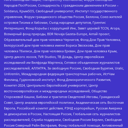
Народов ПостРоссии, Солидарность с гражданским движением в России –
Solidarus, КрымSOS, Свободный университет, Институт государственного
управления, Форум гражданского общества Россия, Беллона, Союз жителей
островов Тисима и Хабомаи, Съезд народных депутатов, Гринпис
Интернешнл, Фонд борьбы с коррупцией Инк, Завет церквей TCCN, Агора,
Всемирный фонд природы, BDR Novaja Gazeta-Europe, Алтай проект,
Образовательный дом прав человека Чернигов, Фонд Дом Прав Человека,
Белорусский дом прав человека имени Бориса Звозскова, Дом прав
человека Тбилиси, Дом прав человека Ереван, Дом прав человека Крым,
Центр дикого лосося, TVR Studios, ТВ Дождь, Центр европейских
исследований им Вилфрида Мартенса, Сетевое объединение журналистов
расследователей, АЛЛАТРА, За свободную Россию, Свободная Бурятия, Uralic,
UnKremlin, Международная федерация транспортных рабочих, ИстЧам
Финланд, Гудзоновский институт, Фонд Демократического Развития,
Комитет-2024, Центрально-Европейский университет, Центр
восточноевропейских и международных исследований, Общество
Сторожевой башни, Библии и трактатов Свидетелей Иеговы, Гражданский
Совет, Центр анализа европейской политики, Академическая сеть Восточная
Европа, Российский комитет действия, РЭНД корпорейшн, Русская Америка
за демократию в России, Настоящая Россия, Глобальная сеть журналистов-
расследователей, Служба поддержки, Свободная Россия Берлин, Свободная
Россия Северный Рейн-Вестфалия, Фонд глобальной помощи, Антивоенный