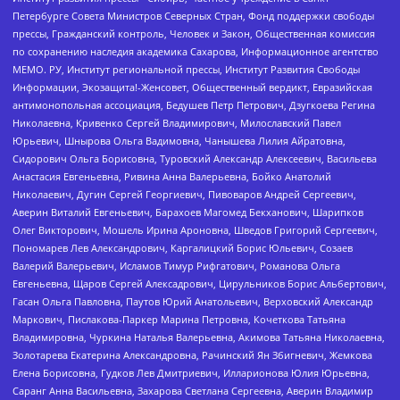
Петербурге Совета Министров Северных Стран, Фонд поддержки свободы
прессы, Гражданский контроль, Человек и Закон, Общественная комиссия
по сохранению наследия академика Сахарова, Информационное агентство
МЕМО. РУ, Институт региональной прессы, Институт Развития Свободы
Информации, Экозащита!-Женсовет, Общественный вердикт, Евразийская
антимонопольная ассоциация, Бедушев Петр Петрович, Дзугкоева Регина
Николаевна, Кривенко Сергей Владимирович, Милославский Павел
Юрьевич, Шнырова Ольга Вадимовна, Чанышева Лилия Айратовна,
Сидорович Ольга Борисовна, Туровский Александр Алексеевич, Васильева
Анастасия Евгеньевна, Ривина Анна Валерьевна, Бойко Анатолий
Николаевич, Дугин Сергей Георгиевич, Пивоваров Андрей Сергеевич,
Аверин Виталий Евгеньевич, Барахоев Магомед Бекханович, Шарипков
Олег Викторович, Мошель Ирина Ароновна, Шведов Григорий Сергеевич,
Пономарев Лев Александрович, Каргалицкий Борис Юльевич, Созаев
Валерий Валерьевич, Исламов Тимур Рифгатович, Романова Ольга
Евгеньевна, Щаров Сергей Алексадрович, Цирульников Борис Альбертович,
Гасан Ольга Павловна, Паутов Юрий Анатольевич, Верховский Александр
Маркович, Пислакова-Паркер Марина Петровна, Кочеткова Татьяна
Владимировна, Чуркина Наталья Валерьевна, Акимова Татьяна Николаевна,
Золотарева Екатерина Александровна, Рачинский Ян Збигневич, Жемкова
Елена Борисовна, Гудков Лев Дмитриевич, Илларионова Юлия Юрьевна,
Саранг Анна Васильевна, Захарова Светлана Сергеевна, Аверин Владимир