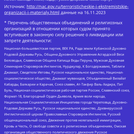
Источник:
http://nac.gov.ru/terroristicheskie-i-ekstremistskie-
organizacii-i-materialy.html
данные на
16.11.2023
* Перечень общественных объединений и религиозных
организаций в отношении которых судом принято
вступившее в законную силу решение о ликвидации или
запрете деятельности:
Национал-большевистская партия, ВЕК РА, Рада земли Кубанской Духовно
Родовой Державы Русь, Община Духовного Управления Асгардской Веси
Беловодья, Славянская Община Капища Веды Перуна, Мужская Духовная
Семинария Староверов-Инглингов, Нурджулар, К Богодержавию, Таблиги
Джамаат, Свидетели Иеговы, Русское национальное единство, Национал-
социалистическое общество, Джамаат мувахидов, Объединенный Вилайат
Кабарды, Балкарии и Карачая, Союз славян, Ат-Такфир Валь-Хиджра, Пит
Буль, Национал-социалистическая рабочая партия России, Славянский союз,
Формат-18, Благородный Орден Дьявола, Армия воли народа,
Национальная Социалистическая Инициатива города Череповца, Духовно-
Родовая Держава Русь, Русское национальное единство, Древнерусской
Инглистической церкви Православных Староверов-Инглингов, Русский
общенациональный союз, Движение против нелегальной иммиграции,
Кровь и Честь, О свободе совести и о религиозных объединениях, Омская
организация общественного политического движения Русское