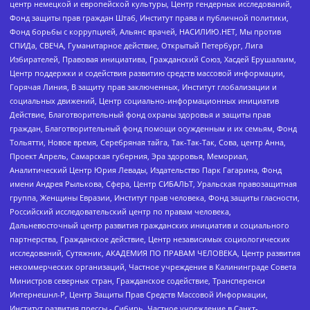
центр немецкой и европейской культуры, Центр гендерных исследований,
Фонд защиты прав граждан Штаб, Институт права и публичной политики,
Фонд борьбы с коррупцией, Альянс врачей, НАСИЛИЮ.НЕТ, Мы против
СПИДа, СВЕЧА, Гуманитарное действие, Открытый Петербург, Лига
Избирателей, Правовая инициатива, Гражданский Союз, Хасдей Ерушалаим,
Центр поддержки и содействия развитию средств массовой информации,
Горячая Линия, В защиту прав заключенных, Институт глобализации и
социальных движений, Центр социально-информационных инициатив
Действие, Благотворительный фонд охраны здоровья и защиты прав
граждан, Благотворительный фонд помощи осужденным и их семьям, Фонд
Тольятти, Новое время, Серебряная тайга, Так-Так-Так, Сова, центр Анна,
Проект Апрель, Самарская губерния, Эра здоровья, Мемориал,
Аналитический Центр Юрия Левады, Издательство Парк Гагарина, Фонд
имени Андрея Рылькова, Сфера, Центр СИБАЛЬТ, Уральская правозащитная
группа, Женщины Евразии, Институт прав человека, Фонд защиты гласности,
Российский исследовательский центр по правам человека,
Дальневосточный центр развития гражданских инициатив и социального
партнерства, Гражданское действие, Центр независимых социологических
исследований, Сутяжник, АКАДЕМИЯ ПО ПРАВАМ ЧЕЛОВЕКА, Центр развития
некоммерческих организаций, Частное учреждение в Калининграде Совета
Министров северных стран, Гражданское содействие, Трансперенси
Интернешнл-Р, Центр Защиты Прав Средств Массовой Информации,
Институт развития прессы - Сибирь, Частное учреждение в Санкт-