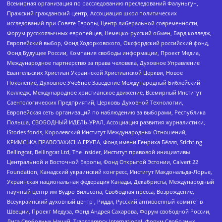
Всемирная организация по расследованию преследований Фалуньгун,
Пражский гражданский центр, Ассоциация школ политических
исследований при Совете Европы, Центр либеральной современности,
Форум русскоязычных европейцев, Немецко-русский обмен, Бард колледж,
Европейский выбор, Фонд Ходорковского, Оксфордский российский фонд,
Фонд Будущее России, Компания свободы информации, Проект Медиа,
Международное партнерство за права человека, Духовное Управление
Евангельских Христиан Украинской Христианской Церкви, Новое
Поколение, Духовное Учебное Заведение Международный Библейский
Колледж, Международное христианское движение, Всемирный Институт
Саентологических Предприятий, Церковь Духовной Технологии,
Европейская сеть организаций по наблюдению за выборами, Республика
Польша, СВОБОДНЫЙ ИДЕЛЬ-УРАЛ, Ассоциация развития журналистики,
IStories fonds, Королевский Институт Международных Отношений,
КРИМСЬКА ПРАВОЗАХИСНА ГРУПА, Фонд имени Генриха Бёлля, Stichting
Bellingcat, Bellingcat Ltd, The Insider, Институт правовой инициативы
Центральной и Восточной Европы, Фонд Открытой Эстонии, Calvert 22
Foundation, Канадский украинский конгресс, Институт Макдональда-Лорье,
Украинская национальная федерация Канады, Декабристы, Международный
научный центр им Вудро Вильсона, Свободная пресса, Возрождение,
Всеукраинский духовный центр , Риддл, Русский антивоенный комитет в
Швеции, Проект Медуза, Фонд Андрея Сахарова, Форум свободной России,
Лига Свободных Наций, Transparеncy International, Форум Свободных