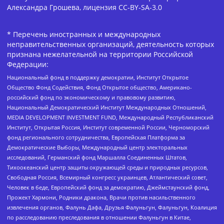
Александра Грошева, лицензия CC-BY-SA-3.0
* Перечень иностранных и международных
неправительственных организаций, деятельность которых
признана нежелательной на территории Российской
Федерации:
Национальный фонд в поддержку демократии, Институт Открытое
Общество Фонд Содействия, Фонд Открытое общество, Американо-
российский фонд по экономическому и правовому развитию,
Национальный Демократический Институт Международных Отношений,
MEDIA DEVELOPMENT INVESTMENT FUND, Международный Республиканский
Институт, Открытая Россия, Институт современной России, Черноморский
фонд регионального сотрудничества, Европейская Платформа за
Демократические Выборы, Международный центр электоральных
исследований, Германский фонд Маршалла Соединенных Штатов,
Тихоокеанский центр защиты окружающей среды и природных ресурсов,
Свободная Россия, Всемирный конгресс украинцев, Атлантический совет,
Человек в беде, Европейский фонд за демократию, Джеймстаунский фонд,
Прожект Хармони, Родники дракона, Врачи против насильственного
извлечения органов, Фалунь Дафа, Друзья Фалуньгун, Фалуньгун, Коалиция
по расследованию преследования в отношении Фалуньгун в Китае,