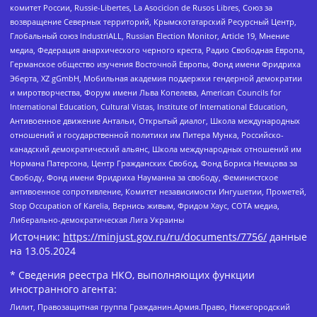
комитет России, Russie-Libertes, La Asocicion de Rusos Libres, Союз за
возвращение Северных территорий, Крымскотатарский Ресурсный Центр,
Глобальный союз IndustriALL, Russian Election Monitor, Article 19, Мнение
медиа, Федерация анархического черного креста, Радио Свободная Европа,
Германское общество изучения Восточной Европы, Фонд имени Фридриха
Эберта, XZ gGmbH, Мобильная академия поддержки гендерной демократии
и миротворчества, Форум имени Льва Копелева, American Councils for
International Education, Cultural Vistas, Institute of International Education,
Антивоенное движение Антальи, Открытый диалог, Школа международных
отношений и государственной политики им Питера Мунка, Российско-
канадский демократический альянс, Школа международных отношений им
Нормана Патерсона, Центр Гражданских Свобод, Фонд Бориса Немцова за
Свободу, Фонд имени Фридриха Науманна за свободу, Феминистское
антивоенное сопротивление, Комитет независимости Ингушетии, Прометей,
Stop Occupation of Karelia, Вернись живым, Фридом Хаус, СОТА медиа,
Либерально-демократическая Лига Украины
Источник:
https://minjust.gov.ru/ru/documents/7756/
данные
на
13.05.2024
* Сведения реестра НКО, выполняющих функции
иностранного агента:
Лилит, Правозащитная группа Гражданин.Армия.Право, Нижегородский