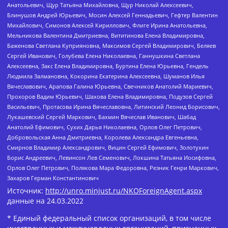
Анатольевич, Щур Татьяна Михайловна, Щур Николай Алексеевич,
Блинушов Андрей Юрьевич, Мосин Алексей Геннадьевич, Гефтер Валентин
Михайлович, Симонов Алексей Кириллович, Флиге Ирина Анатольевна,
Мельникова Валентина Дмитриевна, Вититинова Елена Владимировна,
Баженова Светлана Куприяновна, Максимов Сергей Владимирович, Беляев
Сергей Иванович, Голубева Елена Николаевна, Ганнушкина Светлана
Алексеевна, Закс Елена Владимировна, Буртина Елена Юрьевна, Гендель
Людмила Залмановна, Кокорина Екатерина Алексеевна, Шуманов Илья
Вячеславович, Арапова Галина Юрьевна, Свечников Анатолий Мариевич,
Прохоров Вадим Юрьевич, Шахова Елена Владимировна, Подузов Сергей
Васильевич, Протасова Ирина Вячеславовна, Литинский Леонид Борисович,
Лукашевский Сергей Маркович, Бахмин Вячеслав Иванович, Шабад
Анатолий Ефимович, Сухих Дарья Николаевна, Орлов Олег Петрович,
Добровольская Анна Дмитриевна, Королева Александра Евгеньевна,
Смирнов Владимир Александрович, Вицин Сергей Ефимович, Золотухин
Борис Андреевич, Левинсон Лев Семенович, Локшина Татьяна Иосифовна,
Орлов Олег Петрович, Полякова Мара Федоровна, Резник Генри Маркович,
Захаров Герман Константинович
Источник:
http://unro.minjust.ru/NKOForeignAgent.aspx
данные на
24.03.2022
* Единый федеральный список организаций, в том числе