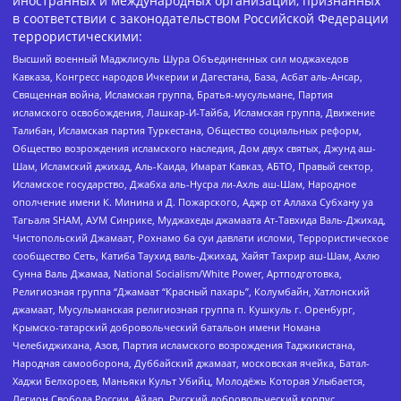
иностранных и международных организаций, признанных
в соответствии с законодательством Российской Федерации
террористическими:
Высший военный Маджлисуль Шура Объединенных сил моджахедов
Кавказа, Конгресс народов Ичкерии и Дагестана, База, Асбат аль-Ансар,
Священная война, Исламская группа, Братья-мусульмане, Партия
исламского освобождения, Лашкар-И-Тайба, Исламская группа, Движение
Талибан, Исламская партия Туркестана, Общество социальных реформ,
Общество возрождения исламского наследия, Дом двух святых, Джунд аш-
Шам, Исламский джихад, Аль-Каида, Имарат Кавказ, АБТО, Правый сектор,
Исламское государство, Джабха аль-Нусра ли-Ахль аш-Шам, Народное
ополчение имени К. Минина и Д. Пожарского, Аджр от Аллаха Субхану уа
Тагьаля SHAM, АУМ Синрике, Муджахеды джамаата Ат-Тавхида Валь-Джихад,
Чистопольский Джамаат, Рохнамо ба суи давлати исломи, Террористическое
сообщество Сеть, Катиба Таухид валь-Джихад, Хайят Тахрир аш-Шам, Ахлю
Сунна Валь Джамаа, National Socialism/White Power, Артподготовка,
Религиозная группа “Джамаат “Красный пахарь”, Колумбайн, Хатлонский
джамаат, Мусульманская религиозная группа п. Кушкуль г. Оренбург,
Крымско-татарский добровольческий батальон имени Номана
Челебиджихана, Азов, Партия исламского возрождения Таджикистана,
Народная самооборона, Дуббайский джамаат, московская ячейка, Батал-
Хаджи Белхороев, Маньяки Культ Убийц, Молодёжь Которая Улыбается,
Легион Свобода России, Айдар, Русский добровольческий корпус