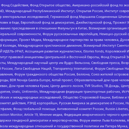
 Фонд Содействия, Фонд Открытое общество, Американо-российский фонд по э
 Международный Республиканский Институт, Открытая Россия, Институт совре
р электоральных исследований, Германский фонд Маршалла Соединенных Штатов
еловек в беде, Европейский фонд за демократию, Джеймстаунский фонд, Прожект
дованию преследования в отношении Фалуньгун в Китае, Всемирная организация 
беральной современности, Форум русскоязычных европейцев, Немецко-русский о
формации, Проект Медиа, Международное партнерство за права человека, Духов
 Колледж, Международное христианское движение, Всемирный Институт Саентол
 ИДЕЛЬ-УРАЛ, Ассоциация развития журналистики, IStories fonds, Королевск
r, Институт правовой инициативы Центральной и Восточной Европы, Фонд Открытой Э
ты, Международный научный центр им Вудро Вильсона, Свободная пресса, Возро
России, Лига Свободных Наций, Transparеncy International, Форум Свободных Н
правления, Форум гражданского общества Россия, Беллона, Союз жителей острово
роды, BDR Novaja Gazeta-Europe, Алтай проект, Образовательный дом прав челов
еван, Дом прав человека Крым, Центр дикого лосося, TVR Studios, ТВ Дождь, Це
урятия, Uralic, UnKremlin, Международная федерация транспортных рабочих, Ист
ейских и международных исследований, Общество Сторожевой башни, Библии и тр
омитет действия, РЭНД корпорейшн, Русская Америка за демократию в России, Н
фалия, Фонд глобальной помощи, Антивоенный комитет России, Russie-Libertes, L
lection Monitor, Article 19, Мнение медиа, Федерация анархического черного кр
и гендерной демократии и миротворчества, Форум имени Льва Копелева, American C
г, Школа международных отношений и государственной политики им Питера Мунка