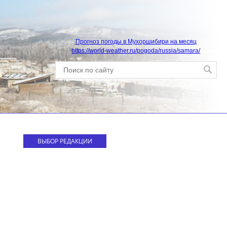
Прогноз погоды в Мухоршибири на месяц
https://world-weather.ru/pogoda/russia/samara/
ВЫБОР РЕДАКЦИИ