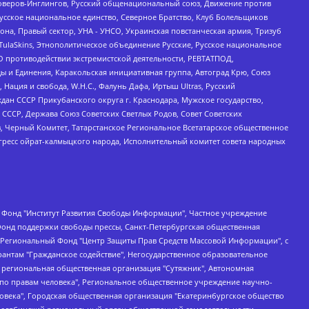
роверов-Инглингов, Русский общенациональный союз, Движение против
усское национальное единство, Северное Братство, Клуб Болельщиков
а, Правый сектор, УНА - УНСО, Украинская повстанческая армия, Тризуб
 TulaSkins, Этнополитическое объединение Русские, Русское национальное
О противодействии экстремистской деятельности, РЕВТАТПОД,
ы и Единения, Каракольская инициативная группа, Автоград Крю, Союз
 Нация и свобода, W.H.С., Фалунь Дафа, Иртыш Ultras, Русский
ан СССР Прикубанского округа г. Краснодара, Мужское государство,
СССР, Держава Союз Советских Светлых Родов, Совет Советских
в, Черный Комитет, Татарстанское Региональное Всетатарское общественное
гресс ойрат-калмыцкого народа, Исполнительный комитет совета народных
евосточное общественное движение "Маяк", Санкт-Петербургская ЛГБТ-инициативная группа "Выход", Инициативная группа ЛГБТ+ "Реверс", Алексеев Андрей Викторович, Бекбулатова Таисия Львовна, Беляев Иван Михайлович, Владыкина Елена Сергеевна, Гельман Марат Александрович, Никульшина Вероника Юрьевна, Толоконникова Надежда Андреевна, Шендерович Виктор Анатольевич, Общество с ограниченной ответственностью "Данное сообщение", Общество с ограниченной ответственностью Издательский дом "Новая глава", Айнбиндер Александра Александровна, Московский комьюнити-центр для ЛГБТ+инициатив, Благотворительный фонд развития филантропии, Deutsche Welle (Германия, Kurt-Schumacher-Strasse 3, 53113 Bonn), Борзунова Мария Михайловна, Воробьев Виктор Викторович, Голубева Анна Львовна, Константинова Алла Михайловна, Малкова Ирина Владимировна, Мурадов Мурад Абдулгалимович, Осетинская Елизавета Николаевна, Понасенков Евгений Николаевич, Ганапольский Матвей Юрьевич, Киселев Евгений Алексеевич, Борухович Ирина Григорьевна, Дремин Иван Тимофеевич, Дубровский Дмитрий Викторович, Красноярская региональная общественная организация поддержки и развития альтернативных образовательных технологий и межкультурных коммуникаций "ИНТЕРРА", Маяковская Екатерина Алексеевна, Фейгин Марк Захарович, Филимонов Андрей Викторович, Дзугкоева Регина Николаевна, Доброхотов Роман Александрович, Дудь Юрий Александрович, Елкин Сергей Владимирович, Кругликов Кирилл Игоревич, Сабунаева Мария Леонидовна, Семенов Алексей Владимирович, Шаинян Карен Багратович, Шульман Екатерина Михайловна, Асафьев Артур Валерьевич, Вахштайн Виктор Семенович, Венедиктов Алексей Алексеевич, Лушникова Екатерина Евгеньевна, Волков Леонид Михайлович, Невзоров Александр Глебович, Пархоменко Сергей Борисович, Сироткин Ярослав Николаевич, Кара-Мурза Владимир Владимирович, Баранова Наталья Владимировна, Гозман Леонид Яковлевич, Кагарлицкий Борис Юльевич, Климарев Михаил Валерьевич, Милов Владимир Станиславович, Автономная некоммерческая организация Краснодарский центр современного искусства "Типография", Моргенштерн Алишер Тагирович, Соболь Любовь Эдуардовна, Общество с ограниченной ответственностью "ЛИЗА НОРМ", Каспаров Гарри Кимович, Ходорковский Михаил Борисович, Общество с ограниченной ответственностью "Апрельские тезисы", Данилович Ирина Брониславовна, Кашин Олег Владимирович, Петров Николай Владимирович, Пивоваров Алексей Владимирович, Соколов Михаил Владимирович, Цветкова Юлия Владимировна, Чичваркин Евгений Александрович, Комитет против пыток/Команда против пыток, Общество с ограниченной ответственностью "Первый научный", Общество с ограниченной ответственностью "Вертолет и ко", Белоцерковская Вероника Борисовна, Кац Максим Евгеньевич, Лазарева Татьяна Юрьевна, Шаведдинов Руслан Табризович, Яшин Илья Валерьевич, Общество с ограниченной ответственностью "Иноагент ААВ", Алешковский Дмитрий Петрович, Альбац Евгения Марковна, Быков Дмитрий Львович, Галямина Юлия Евгеньевна, Лойко Сергей Леонидович, Мартынов Кирилл Константинович, Медведев Сергей Александрович, Крашенинников Федор Геннадиевич, Гордеева Катерина Вл