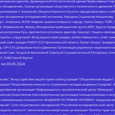
ациональное единство, Древнерусской Инглистической церкви Православных Ста
ных объединениях, Омская организация общественного политического движения Р
рганизация п. Боровский, Община Коренного Русского народа Щелковского район
гиозное объединение последователей инглиизма, Народная Социальная Инициатива,
 г. Астрахани, ВОЛЯ, Меджлис крымскотатарского народа, Рубеж Севера, ТОЙС, 
6, Независимость, Фирма, Молодежная правозащитная группа МПГ, Курсом Правд
ая республика Русь, Арестантское уголовное единство, Башкорт, Нация и свобода,
орьбы с коррупцией, Фонд защиты прав граждан, Штабы Навального, Совет гражд
ный совет граждан РСФСР СССР Архангельской области, Проект Штурм, Граждане 
tsApp, СИЧ-С14, Добровольческое Движение Организации украинских националисто
ный Совет Татарской Автономной Советской Социалистической Республики, Кон
БТ, Я.МЫ Сергей Фургал
 на
03.05.2024
мная некоммерческая организация "Центр по работе с проблемой насилия "НАСИЛИЮ.НЕТ", Межрегиональный профессиональный союз работников здравоохранения "Альянс врачей", Юридическое лицо, зарегистрированное в Латвийской Республике, SIA "Medusa Project" (регистрационный номер 40103797863, дата регистрации 10.06.2014), Некоммерческая организация "Фонд по борьбе с коррупцией", Автономная некоммерческая организация "Институт права и публичной политики", Баданин Роман Сергеевич, Гликин Максим Александрович, Железнова Мария Михайловна, Лукьянова Юлия Сергеевна, Маетная Елизавета Витальевна, Маняхин Петр Борисович, Чуракова Ольга Владимировна, Ярош Юлия Петровна, Юридическое лицо "The Insider SIA", зарегистрированное в Риге, Латвийская Республика (дата регистрации 26.06.2015), являющееся администратором доменного имени интернет-издания "The Insider SIA", https://theins.ru, Постернак Алексей Евгеньевич, Рубин Михаил Аркадьевич, Анин Роман Александрович, Юридическое лицо Istories fonds, зарегистрированное в Латвийской Республике (регистрационный номер 50008295751, дата регистрации 24.02.2020), Великовский Дмитрий Александрович, Долинина Ирина Николаевна, Мароховская Алеся Алексеевна, Шлейнов Роман Юрьевич, Шмагун Олеся Валентиновна, Общество с ограниченной ответственностью "Альтаир 2021", Общество с ограниченной ответственностью "Вега 2021", Общество с ограниченной ответственностью "Главный редактор 2021", Общество с ограниченной ответственностью "Ромашки монолит", Важенков Артем Валерьевич, Ивановская областная общественная организация "Центр гендерных исследований", Гурман Юрий Альбертович, Медиапроект "ОВД-Инфо", Егоров Владимир Владимирович, Жилинский Владимир Александрович, Общество с ограниченной ответственностью "ЗП", Иванова София Юрьевна, Карезина Инна Павловна, Кильтау Екатерина Викторовна, Петров Алексей Викторович, Пискунов Сергей Евгеньевич, Смирнов Сергей Сергеевич, Тихонов Михаил Сергеевич, Общество с ограниченной ответственностью "ЖУРНАЛИСТ-ИНОСТРАННЫЙ АГЕНТ", Арапова Галина Юрьевна, Вольтская Татьяна Анатольевна, Американская компания "Mason G.E.S. Anonymous Foundation" (США), являющаяся владельцем интернет-издания https://mnews.world/, Компания "Stichting Bellingcat", зарегистрированная в Нидерландах (дата регистрации 11.07.2018), Захаров Андрей Вячеславович, Клепиковская Екатерина Дмитриевна, Общество с ограниченной ответственностью "МЕМО", Перл Роман Александрович, Симонов Евгений Алексеевич, Соловьева Елена Анатольевна, Сотников Даниил Владимирович, Сурначева Елизавета Дмитриевна, Автономная некоммерческая организация по защите прав человека и информированию населения "Якутия – Наше Мнение", Общество с ограниченной ответственностью "Москоу диджитал медиа", с 26.01.2023 Общество с ограниченной ответственностью "Чайка Белые сады", Ветошкина Валерия Валерьевна, Заговора Максим Александрович, Межрегиональное общественное движение "Российская ЛГБТ - сеть", Оленичев Максим Владимирович, Павлов Иван Юрьевич, Скворцова Елена Сергеевна, Общество с ограниченной ответственностью "Как бы инагент", Кочетков Игорь Викторович, Общество с ограниченной ответственностью "Честные выборы", Еланчик Олег Александрович, Общество с ограниченной ответственностью "Нобелевский призыв", Гималова Регина Эмилевна, Григорьев Андрей Валерьевич, Григорьева Алина Александровна, Ассоциация по содействию защите прав призывников, альтернативнослужащих и военнослужащих "Правозащитная группа "Гражданин.Армия.Право", Хисамова Регина Фаритовна, Автономная некоммерческая организация по реализации социально-правовых программ "Лилит", Дальн