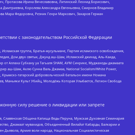
ч, Протасова Ирина Вячеславовна, Литинский Леонид Борисович,
а Дмитриевна, Королева Александра Евгеньевна, Смирнов Владимир
ова Мара Федоровна, Резник Генри Маркович, Захаров Герман
етствии с законодательством Российской Федерации
 Исламская группа, Братья-мусульмане, Партия исламского освобождения,
едия, Дом двух святых, Джунд аш-Шам, Исламский джихад, Аль-Каида,
жр от Аллаха Субхану уа Тагьаля SHAM, АУМ Синрике, Муджахеды джамаата
рир аш-Шам, Ахлю Сунна Валь Джамаа, National Socialism/White Power,
рг, Крымско-татарский добровольческий батальон имени Номана
оев, Маньяки Культ Убийц, Молодёжь Которая Улыбается, Легион Свобода
аконную силу решение о ликвидации или запрете
ья, Славянская Община Капища Веды Перуна, Мужская Духовная Семинария
щество, Джамаат мувахидов, Объединенный Вилайат Кабарды, Балкарии и
ден Дьявола, Армия воли народа, Национальная Социалистическая