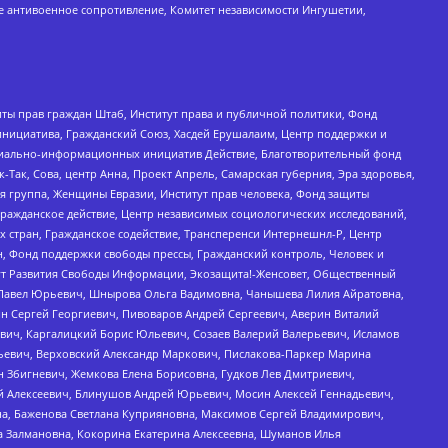
е антивоенное сопротивление, Комитет независимости Ингушетии,
ты прав граждан Штаб, Институт права и публичной политики, Фонд
инициатива, Гражданский Союз, Хасдей Ерушалаим, Центр поддержки и
социально-информационных инициатив Действие, Благотворительный фонд
Так, Сова, центр Анна, Проект Апрель, Самарская губерния, Эра здоровья,
я группа, Женщины Евразии, Институт прав человека, Фонд защиты
Гражданское действие, Центр независимых социологических исследований,
стран, Гражданское содействие, Трансперенси Интернешнл-Р, Центр
н, Фонд поддержки свободы прессы, Гражданский контроль, Человек и
тут Развития Свободы Информации, Экозащита!-Женсовет, Общественный
й Павел Юрьевич, Шнырова Ольга Вадимовна, Чанышева Лилия Айратовна,
ин Сергей Георгиевич, Пивоваров Андрей Сергеевич, Аверин Виталий
вич, Каргалицкий Борис Юльевич, Созаев Валерий Валерьевич, Исламов
льевич, Верховский Александр Маркович, Пислакова-Паркер Марина
н Збигневич, Жемкова Елена Борисовна, Гудков Лев Дмитриевич,
й Алексеевич, Блинушов Андрей Юрьевич, Мосин Алексей Геннадьевич,
а, Баженова Светлана Куприяновна, Максимов Сергей Владимирович,
а Залмановна, Кокорина Екатерина Алексеевна, Шуманов Илья