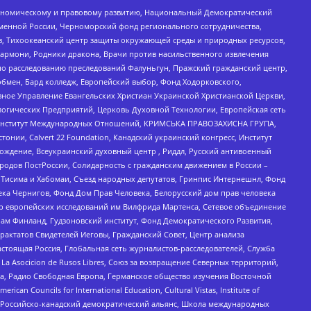
кономическому и правовому развитию, Национальный Демократический
менной России, Черноморский фонд регионального сотрудничества,
, Тихоокеанский центр защиты окружающей среды и природных ресурсов,
 Хармони, Родники дракона, Врачи против насильственного извлечения
по расследованию преследований Фалуньгун, Пражский гражданский центр,
бмен, Бард колледж, Европейский выбор, Фонд Ходорковского,
ное Управление Евангельских Христиан Украинской Христианской Церкви,
огических Предприятий, Церковь Духовной Технологии, Европейская сеть
ий Институт Международных Отношений, КРИМСЬКА ПРАВОЗАХИСНА ГРУПА,
стонии, Calvert 22 Foundation, Канадский украинский конгресс, Институт
ждение, Всеукраинский духовный центр , Риддл, Русский антивоенный
ародов ПостРоссии, Солидарность с гражданским движением в России –
в Тисима и Хабомаи, Съезд народных депутатов, Гринпис Интернешнл, Фонд
ека Чернигов, Фонд Дом Прав Человека, Белорусский дом прав человека
нтр европейских исследований им Вилфрида Мартенса, Сетевое объединение
Чам Финланд, Гудзоновский институт, Фонд Демократического Развития,
актатов Свидетелей Иеговы, Гражданский Совет, Центр анализа
астоящая Россия, Глобальная сеть журналистов-расследователей, Служба
a Asocicion de Rusos Libres, Союз за возвращение Северных территорий,
еста, Радио Свободная Европа, Германское общество изучения Восточной
ouncils for International Education, Cultural Vistas, Institute of
, Российско-канадский демократический альянс, Школа международных