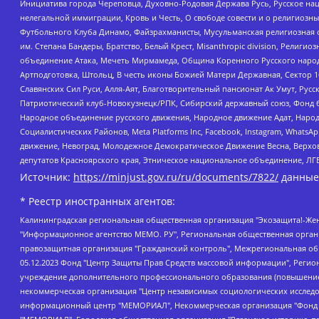
Инициатива города Череповца, Духовно-Родовая Держава Русь, Русское н
нелегальной иммиграции, Кровь и Честь, О свободе совести и о религиоз
Футбольного Клуба Динамо, Файзрахманисты, Мусульманская религиозная о
им. Степана Бандеры, Братство, Белый Крест, Misanthropic division, Рели
объединение Атака, Мечеть Мирмамеда, Община Коренного Русского народа
Артподготовка, Штольц, В честь иконы Божией Матери Державная, Сектор 1
Славянских Сил Руси, Алля-Аят, Благотворительный пансионат Ак Умут, Русск
Патриотический клуб-Новокузнецк/РПК, Сибирский державный союз, Фонд б
Народное объединение русского движения, Народное движение Адат, Народ
Социалистических Районов, Meta Platforms Inc, Facebook, Instagram, Wha
движение, Невоград, Молодежное Демократическое Движение Весна, Верхов
депутатов Красноярского края, Этническое национальное объединение, ЛГ
Источник:
https://minjust.gov.ru/ru/documents/7822/
данные
* Реестр иностранных агентов:
Калининградская региональная общественная организация "Экозащита!-Женсовет", Фонд содействия защите прав и свобод граждан "Общественный вердикт", Фонд "Институт Развития Свободы Информации", Частное учреждение "Информационное агентство МЕМО. РУ", Региональная общественная организация "Общественная комиссия по сохранению наследия академика Сахарова", Фонд поддержки свободы прессы, Санкт-Петербургская общественная правозащитная организация "Гражданский контроль", Межрегиональная общественная организация "Информационно-просветительский центр "Мемориал", Региональный Фонд "Центр Защиты Прав Средств Массовой Информации", с 05.12.2023 Фонд "Центр Защиты Прав Средств массовой информации", Региональная общественная благотворительная организация помощи беженцам и мигрантам "Гражданское содействие", Негосударственное образовательное учреждение дополнительного профессионального образования (повышение квалификации) специалистов "АКАДЕМИЯ ПО ПРАВАМ ЧЕЛОВЕКА", Свердловская региональная общественная организация "Сутяжник", Автономная некоммерческая организация "Центр независимых социологических исследований", Союз общественных объединений "Российский исследовательский центр по правам человека", Региональное общественное учреждение научно-информационный центр "МЕМОРИАЛ", Некоммерческая организация "Фонд защиты гласности", Автономная некоммерческая организация "Институт прав человека", Городская общественная организация "Екатеринбургское общество "МЕМОРИАЛ", Городская общественная организация "Рязанское историко-просветительское и правозащитное общество "Мемориал" (Рязанский Мемориал), Челябинский региональный орган общественной самодеятельности – женское общественное объединение "Женщины Евразии", Челябинский региональный орган общественной самодеятельности "Уральская правозащитная группа", Фонд содействия защите здоровья и социальной справедливости имени Андрея Рылькова, Автономная Некоммерческая Организация "Аналитический Центр Юрия Левады", Автономная некоммерческая организация социальной поддержки населения "Проект Апрель", Региональная общественная организация помощи женщинам и детям, находящимся в кризисной ситуации "Информационно-методический центр "Анна", Фонд содействия развитию массовых коммуникаций и правовому просвещению "Так-так-Так", Фонд содействия устойчивому развитию "Серебряная тайга", Свердловский региональный общественный фонд социальных проектов "Новое время", "Idel.Реалии", Кавказ.Реалии, Крым.Реалии, Телеканал Настоящее Время, Татаро-башкирская служба Радио Свобода (Azatliq Radiosi), Радио Свободная Европа/Радио Свобода (PCE/PC), "Сибирь.Реалии", "Фактограф", Благотворительный фонд помощи осужденным и их семьям, Автономная некоммерческая организация "Институт глобализации и социальных движений", Фонд "В защиту прав заключенных", Частное учреждение "Центр поддержки и содействия развитию средств массовой информации", Пензенский региональный общественный благотворительный фонд "Гражданский союз", "Север.Реалии", Некоммерческая организация Фонд "Правовая инициатива", Общество с ограниченной ответственностью "Радио Свободная Европа/Радио Свобода", Чешское информационное агентство "MEDIUM-ORIENT", Красноярская региональная общественная организация "Мы против СПИДа", Камалягин Денис Николаевич, Маркелов Сергей Евгеньевич, Пономарев Лев Александрович, Савицкая Людмила Алексеевна, Автоно