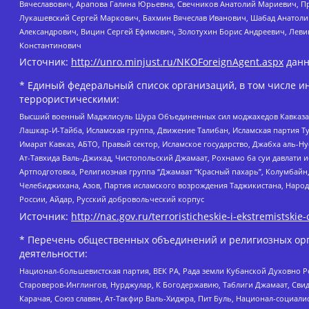
Вячеславович, Арапова Галина Юрьевна, Свечников Анатолий Мариевич, П
Лукашевский Сергей Маркович, Бахмин Вячеслав Иванович, Шабад Анатоли
Александрович, Вицин Сергей Ефимович, Золотухин Борис Андреевич, Леви
Константинович
Источник:
http://unro.minjust.ru/NKOForeignAgent.aspx
данн
* Единый федеральный список организаций, в том числе и
террористическими:
Высший военный Маджлисуль Шура Объединенных сил моджахедов Кавказа, Ко
Лашкар-И-Тайба, Исламская группа, Движение Талибан, Исламская партия Т
Имарат Кавказ, АБТО, Правый сектор, Исламское государство, Джабха аль-
Ат-Тавхида Валь-Джихад, Чистопольский Джамаат, Рохнамо ба суи давлати и
Артподготовка, Религиозная группа “Джамаат “Красный пахарь”, Колумбайн
Челебиджихана, Азов, Партия исламского возрождения Таджикистана, Народ
России, Айдар, Русский добровольческий корпус
Источник:
http://nac.gov.ru/terroristicheskie-i-ekstremistskie-
* Перечень общественных объединений и религиозных орг
деятельности:
Национал-большевистская партия, ВЕК РА, Рада земли Кубанской Духовно
Староверов-Инглингов, Нурджулар, К Богодержавию, Таблиги Джамаат, Сви
Карачая, Союз славян, Ат-Такфир Валь-Хиджра, Пит Буль, Национал-социал