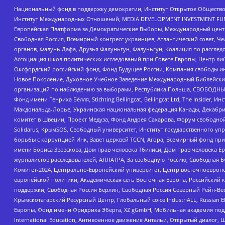
Национальный фонд в поддержку демократии, Институт Открытое Общество
Институт Международных Отношений, MEDIA DEVELOPMENT INVESTMENT FUND,
Европейская Платформа за Демократические Выборы, Международный цент
Свободная Россия, Всемирный конгресс украинцев, Атлантический совет, Ч
органов, Фалунь Дафа, Друзья Фалуньгун, Фалуньгун, Коалиция по рассле
Ассоциация школ политических исследований при Совете Европы, Центр ли
Оксфордский российский фонд, Фонд Будущее России, Компания свободы ин
Новое Поколение, Духовное Учебное Заведение Международный Библейский
организаций по наблюдению за выборами, Республика Польша, СВОБОДНЫЙ
Фонд имени Генриха Бёлля, Stichting Bellingcat, Bellingcat Ltd, The Inside
Макдональда-Лорье, Украинская национальная федерация Канады, Декабрис
комитет в Швеции, Проект Медуза, Фонд Андрея Сахарова, Форум свободной 
Solidarus, КрымSOS, Свободный университет, Институт государственного у
борьбы с коррупцией Инк, Завет церквей TCCN, Агора, Всемирный фонд при
имени Бориса Звозскова, Дом прав человека Тбилиси, Дом прав человека Ер
журналистов расследователей, АЛЛАТРА, За свободную Россию, Свободная Б
Комитет-2024, Центрально-Европейский университет, Центр восточноевроп
европейской политики, Академическая сеть Восточная Европа, Российский к
поддержки, Свободная Россия Берлин, Свободная Россия Северный Рейн-Вест
Крымскотатарский Ресурсный Центр, Глобальный союз IndustriALL, Russian E
Европы, Фонд имени Фридриха Эберта, XZ gGmbH, Мобильная академия поддержк
International Education, Антивоенное движение Антальи, Открытый диало