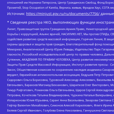
отношений им Нормана Патерсона, Центр Гражданских Свобод, Фонд Бориса
Прометей, Stop Occupation of Karelia, Вернись живым, Фридом Хаус, СОТА 
Источник:
https://minjust.gov.ru/ru/documents/7756/
данные
* Сведения реестра НКО, выполняющих функции иностранн
Лилит, Правозащитная группа Гражданин.Армия.Право, Нижегородский цент
борьбы с коррупцией, Альянс врачей, НАСИЛИЮ.НЕТ, Мы против СПИДа, СВЕ
содействия развитию средств массовой информации, Горячая Линия, В защ
охраны здоровья и защиты прав граждан, Благотворительный фонд помощи ос
Мемориал, Аналитический Центр Юрия Левады, Издательство Парк Гагарина
гласности, Российский исследовательский центр по правам человека, Даль
Сутяжник, АКАДЕМИЯ ПО ПРАВАМ ЧЕЛОВЕКА, Центр развития некоммерческих
Защиты Прав Средств Массовой Информации, Институт развития прессы - Си
Закон, Общественная комиссия по сохранению наследия академика Сахаров
вердикт, Евразийская антимонопольная ассоциация, Бедушев Петр Петрови
Сидорович Ольга Борисовна, Туровский Александр Алексеевич, Васильева А
Евгеньевич, Барахоев Магомед Бекханович, Шарипков Олег Викторович, М
Тимур Рифгатович, Романова Ольга Евгеньевна, Щаров Сергей Алексадрови
Петровна, Кочеткова Татьяна Владимировна, Чуркина Наталья Валерьевна, 
Илларионова Юлия Юрьевна, Саранг Анна Васильевна, Захарова Светлана 
Гефтер Валентин Михайлович, Симонов Алексей Кириллович, Флиге Ирина 
Беляев Сергей Иванович, Голубева Елена Николаевна, Ганнушкина Светлана