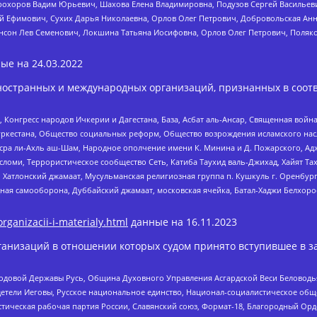
рохоров Вадим Юрьевич, Шахова Елена Владимировна, Подузов Сергей Васильеви
й Ефимович, Сухих Дарья Николаевна, Орлов Олег Петрович, Добровольская Анн
нсон Лев Семенович, Локшина Татьяна Иосифовна, Орлов Олег Петрович, Поляк
ые на
24.03.2022
ностранных и международных организаций, признанных в соотв
нгресс народов Ичкерии и Дагестана, База, Асбат аль-Ансар, Священная война,
уркестана, Общество социальных реформ, Общество возрождения исламского насл
Нусра ли-Ахль аш-Шам, Народное ополчение имени К. Минина и Д. Пожарского, Ад
сломи, Террористическое сообщество Сеть, Катиба Таухид валь-Джихад, Хайят Тах
, Хатлонский джамаат, Мусульманская религиозная группа п. Кушкуль г. Оренбу
ная самооборона, Дуббайский джамаат, московская ячейка, Батал-Хаджи Белхор
organizacii-i-materialy.html
данные на
16.11.2023
анизаций в отношении которых судом принято вступившее в з
 Родовой Державы Русь, Община Духовного Управления Асгардской Веси Беловод
детели Иеговы, Русское национальное единство, Национал-социалистическое об
истическая рабочая партия России, Славянский союз, Формат-18, Благородный Ор