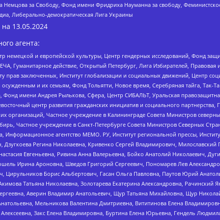
 Немцова за Свободу, Фонд имени Фридриха Науманна за свободу, Феминистско
медиа, Либерально-демократическая Лига Украины
 на
13.05.2024
ого агента:
р немецкой и европейской культуры, Центр гендерных исследований, Фонд защи
ЧА, Гуманитарное действие, Открытый Петербург, Лига Избирателей, Правовая 
иту прав заключенных, Институт глобализации и социальных движений, Центр 
ужденным и их семьям, Фонд Тольятти, Новое время, Серебряная тайга, Так-Так-
, Фонд имени Андрея Рылькова, Сфера, Центр СИБАЛЬТ, Уральская правозащитна
невосточный центр развития гражданских инициатив и социального партнерства, 
 организаций, Частное учреждение в Калининграде Совета Министров северных 
бирь, Частное учреждение в Санкт-Петербурге Совета Министров Северных Стра
а, Информационное агентство МЕМО. РУ, Институт региональной прессы, Инсти
ч, Дзугкоева Регина Николаевна, Кривенко Сергей Владимирович, Милославски
настасия Евгеньевна, Ривина Анна Валерьевна, Бойко Анатолий Николаевич, Дуг
ошель Ирина Ароновна, Шведов Григорий Сергеевич, Пономарев Лев Александро
ч, Цирульников Борис Альбертович, Гасан Ольга Павловна, Паутов Юрий Анато
Акимова Татьяна Николаевна, Золотарева Екатерина Александровна, Рачинский Я
Сергеевна, Аверин Владимир Анатольевич, Щур Татьяна Михайловна, Щур Никола
Анатольевна, Мельникова Валентина Дмитриевна, Вититинова Елена Владимировн
 Алексеевна, Закс Елена Владимировна, Буртина Елена Юрьевна, Гендель Людмил