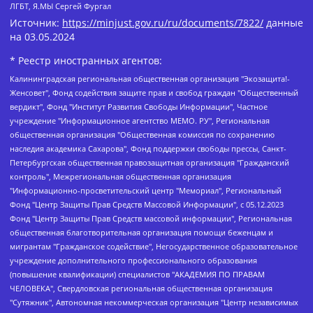
ЛГБТ, Я.МЫ Сергей Фургал
Источник:
https://minjust.gov.ru/ru/documents/7822/
данные
на
03.05.2024
* Реестр иностранных агентов:
Калининградская региональная общественная организация "Экозащита!-Женсовет", Фонд содействия защите прав и свобод граждан "Общественный вердикт", Фонд "Институт Развития Свободы Информации", Частное учреждение "Информационное агентство МЕМО. РУ", Региональная общественная организация "Общественная комиссия по сохранению наследия академика Сахарова", Фонд поддержки свободы прессы, Санкт-Петербургская общественная правозащитная организация "Гражданский контроль", Межрегиональная общественная организация "Информационно-просветительский центр "Мемориал", Региональный Фонд "Центр Защиты Прав Средств Массовой Информации", с 05.12.2023 Фонд "Центр Защиты Прав Средств массовой информации", Региональная общественная благотворительная организация помощи беженцам и мигрантам "Гражданское содействие", Негосударственное образовательное учреждение дополнительного профессионального образования (повышение квалификации) специалистов "АКАДЕМИЯ ПО ПРАВАМ ЧЕЛОВЕКА", Свердловская региональная общественная организация "Сутяжник", Автономная некоммерческая организация "Центр независимых социологических исследований", Союз общественных объединений "Российский исследовательский центр по правам человека", Региональное общественное учреждение научно-информационный центр "МЕМОРИАЛ", Некоммерческая организация "Фонд защиты гласности", Автономная некоммерческая организация "Институт прав человека", Городская общественная организация "Екатеринбургское общество "МЕМОРИАЛ", Городская общественная организация "Рязанское историко-просветительское и правозащитное общество "Мемориал" (Рязанский Мемориал), Челябинский региональный орган общественной самодеятельности – женское общественное объединение "Женщины Евразии", Челябинский региональный орган общественной самодеятельности "Уральская правозащитная группа", Фонд содействия защите здоровья и социальной справедливости имени Андрея Рылькова, Автономная Некоммерческая Организация "Аналитический Центр Юрия Левады", Автономная некоммерческая организация социальной поддержки населения "Проект Апрель", Региональная общественная организация помощи женщинам и детям, находящимся в кризисной ситуации "Информационно-методический центр "Анна", Фонд содействия развитию массовых коммуникаций и правовому просвещению "Так-так-Так", Фонд содействия устойчивому развитию "Серебряная тайга", Свердловский региональный общественный фонд социальных проектов "Новое время", "Idel.Реалии", Кавказ.Реалии, Крым.Реалии, Телеканал Настоящее Время, Татаро-башкирская служба Радио Свобода (Azatliq Radiosi), Радио Свободная Европа/Радио Свобода (PCE/PC), "Сибирь.Реалии", "Фактограф", Благотворительный фонд помощи осужденным и их семьям, Автономная некоммерческая организация "Институт глобализации и социальных движений", Фонд "В защиту прав заключенных", Частное учреждение "Центр поддержки и содействия развитию средств массовой информации", Пензенский региональный общественный благотворительный фонд "Гражданский союз", "Север.Реалии", Некоммерческая организация Фонд "Правовая инициатива", Общество с ограниченной ответственностью "Радио Свободная Европа/Радио Свобода", Чешское информационное агентство "MEDIUM-ORIENT", Красноярская региональная общественная организация "Мы против СПИДа", Камалягин Денис Николаевич, Маркелов Сергей Евгеньевич, Пономарев Лев Александрович, Савицкая Людмила Алексеевна, Автономная некоммерческая организация "Центр по работе с проблемой насилия "НАСИЛИЮ.НЕТ", Межрегиональный профессиональный союз работников здравоохранения "Альянс врачей", Юридическое лицо, зарегистрированное в Латвийской Республике, SIA "Medusa Project" (регистрационный номер 40103797863, дата регистрации 10.06.2014), Некоммерческая организация "Фонд по борьбе с коррупцией", Автономная некоммерческая организация "Институт права и публичной политики", Баданин Роман Сергеевич, Гликин Максим Александрович, Железнова Мария Михайловна, Лукьянова Юлия Сергеевна, Маетная Елизавета Витальевна, Маняхин Петр Борисович, Чуракова Ольга Владимировна, Ярош Юлия Петровна, Юридическое лицо "The Insider SIA", зарегистрированное в Риге, Латвийская Республика (дата регистрации 26.06.2015), являющееся администратором доменного имени интернет-издания "The Insider SIA", https://theins.ru, Постернак Алексей Евгеньевич, Рубин Михаил Аркадьевич, Анин Роман Александрович, Юридическое лицо Istories fonds, зарегистрированное в Латвийской Республике (регистрационный номер 50008295751, дата регистрации 24.02.2020), Великовский Дмитрий Александрович, Долинина Ирина Николаевна, Мароховская Алеся Алексеевна, Шлейнов Роман Юрьевич, Шмагун Олеся Валентиновна, Общество с ограниченной ответственностью "Альтаир 2021", Общество с ограниченной ответственностью "Вега 2021", Общество с ограниченной ответственностью "Главный редактор 2021", Общество с ограниченной ответственностью "Ромашки монолит", Важенков Артем Валерьевич, Ивановская областная общественная организация "Центр гендерных исследований", Гурман Юрий Альбертович, Медиапроект "ОВД-Инфо", Егоров Владимир Владимирович, Жилинский Владимир Александрович, Общество с ограниченной ответственностью "ЗП", Иванова София Юрьевна, Карезина Инна Павловна, Кильтау Екатерина Викторовна, Петров Алексей Викторович, Пискунов Сергей Евгеньевич, Смирнов Сергей Сергеевич, Тихонов Михаил Сергеевич, Общество с ограниченной ответственностью "ЖУРНАЛИСТ-ИНОСТРАННЫЙ АГЕНТ", Арапова Галина Юрьевна, Вольтская Татьяна Анатольевна, Американская компания "Mason G.E.S. Anonymous Foundation" (США), являющаяся владельцем интернет-издания https://mnews.world/, Компания "Stichting Bellingcat", зарегистрированная в Нидерландах (дата регистрации 11.07.2018), Захаров Андрей Вячеславович, Клепиковская Екатерина Дмитриевна, Общество с ограниченной ответственностью "МЕМО", Перл Роман Александрович, Симонов Евгений Алексеевич, Соловьева Елена Анатольевна, Сотников Даниил Владимирович, Сурначева Елизавета Дмитриевна, Автономная некоммерческая организация по защите прав человека и информированию населения "Якутия – Наше Мнение", Общество с ограниченной ответственностью "Москоу диджитал медиа", с 26.01.2023 Общество с ограниченной ответственностью "Чайка Белые сады", Ветошкина Валерия Валерьевна, Заговора Максим Александрович, Межрегиональное общественное движение "Российская ЛГБТ - сеть", Оленичев Максим Владимирович, Павлов Иван Юрьевич, Скворцова Елена Сергеевна, Общество с ограниченной ответственностью "Как бы инагент", Кочетков Игорь Викторович, Общество с ограниченной ответственностью "Честные выборы", Еланчик Олег Александрович, Общество с ограниченной ответственностью "Нобелевский призыв", Гималова Регина Эмилевна, Григорьев Андрей Валерьевич, Григорьева Алина Александровна, Ассоциация по содействию защите прав призывников, альтернативнослужащих и военнослужащих "Правозащитная группа "Гражданин.Армия.Право", Хисамова Регина Фаритовна, Автономная некоммерческая организация по реализации социально-правовых программ "Лилит", Дальневосточное общественное движение "Маяк", Санкт-Петербургская ЛГБТ-инициативная группа "Выход", Инициативная группа ЛГБТ+ "Реверс", Алексеев Андрей Викторович, Бекбулатова Таисия Львовна, Беляев Иван Михайлович, Владыкина Елена Сергеевна, Гельман Марат Александрович, Никульшина Вероника Юрьевна, Толоконникова Надежда Андреевна, Шендерович Виктор Анатольевич, Общество с ограниченной ответственностью "Данное сообщение", Общество с ограниченной ответственностью Издательский дом "Новая глава", Айнбиндер Александра Александровна, Московский комьюнити-центр для ЛГБТ+инициатив, Благотворительный фонд развития филантропии, Deutsche Welle (Германия, Kurt-Schumacher-Strasse 3, 53113 Bonn), Борзунова Мария Михайловна, Воробьев Виктор Викторович, Голубева Анна Львовна, Константинова Алла Михайловна, Малкова Ирина Владимировна, Мурадов Мурад Абдулгалимович, Осетинская Елизавета Николаевна, Понасенков Евгений Николаевич, Ганапольский Матвей Юрьевич, Киселев Евгений Алексеевич, Борухович Ирина Григорьевна, Дремин Иван Тимофеевич, Дубровский Дмитрий Викторович, Красноярская региональная общественная организация поддержки и развития альтернативных образовательных технологий и межкультурных коммуникаций "ИНТЕРРА", Маяковская Екатерина Алексеевна, Фейгин Марк Захарович, Филимонов Андрей Викторович, Дзугкоева Регина Николаевна, Доброхотов Роман Александрович, Дудь Юрий Александрович, Елкин Сергей Владимирович, Кругликов Кирилл Игоревич, Сабунаева Мария Леонидовна, Семенов Алексей Владимирович, Шаинян Карен Багратович, Шульман Екатерина Михайловна, Асафьев Артур Валерьевич, Вахштайн Виктор Семенович, Венедиктов Алексей Алексеевич, Лушникова Екатерина Евгеньевна, Волков Леонид Михайлович, Невзоров Александр Глебович, Пархоменко Сергей Борисович, Сироткин Ярослав Николаевич, Кара-Мурза Владимир Владимирович, Баранова Наталья Владимировна, Гозман Леонид Яковлевич, Кагарлицкий Борис Юльевич, Климарев Михаил Валерьевич, Милов Владимир Станиславович, Автономная некоммерческая организация Краснодарский центр современного искусства "Типография", Моргенштерн Алишер Тагирович, Соболь Любовь Эдуардовна, Общество с ограниченной ответственностью "ЛИЗА НОРМ", Каспаров Гарри Кимович, Ходорковский Михаил Борисович, Общество с ограниченной ответственностью "Апрельские тезисы", Данилович Ирина Брониславовна, Кашин Олег Владимирович, Петров Николай Владимирович, Пивоваров Алексей Владимирович, Соколов Михаил Владимирович, Цветкова Юлия Владимировна, Чичваркин Евгений Александрович, Комитет против пыток/Команда против пыток, Общество с ограниченной ответственностью "Первый научный", Общество с ограниченной ответственностью "Вертолет и ко", Белоцерковская Вероника Борисовна, Кац Максим Евгеньевич, Лазарева Татьяна Юрьевна, Шаведдинов Руслан Табризович, Яшин Илья Валерьевич, Общество с ограниченной ответственностью "Иноагент ААВ", Алешковский Дмитрий Петрович, Альбац Евгения Марковна, Быков Дмитрий Львович, Галямина Юлия Евгеньевна, Лойко Сергей Леонидович, Мартынов Кирилл Константинович, Медведев Сергей Александрович, Крашенинников Федор Геннадиевич, Гордеева Катерина Вл