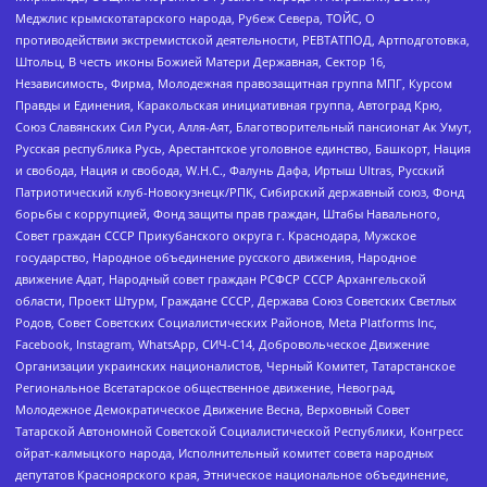
Меджлис крымскотатарского народа, Рубеж Севера, ТОЙС, О
противодействии экстремистской деятельности, РЕВТАТПОД, Артподготовка,
Штольц, В честь иконы Божией Матери Державная, Сектор 16,
Независимость, Фирма, Молодежная правозащитная группа МПГ, Курсом
Правды и Единения, Каракольская инициативная группа, Автоград Крю,
Союз Славянских Сил Руси, Алля-Аят, Благотворительный пансионат Ак Умут,
Русская республика Русь, Арестантское уголовное единство, Башкорт, Нация
и свобода, Нация и свобода, W.H.С., Фалунь Дафа, Иртыш Ultras, Русский
Патриотический клуб-Новокузнецк/РПК, Сибирский державный союз, Фонд
борьбы с коррупцией, Фонд защиты прав граждан, Штабы Навального,
Совет граждан СССР Прикубанского округа г. Краснодара, Мужское
государство, Народное объединение русского движения, Народное
движение Адат, Народный совет граждан РСФСР СССР Архангельской
области, Проект Штурм, Граждане СССР, Держава Союз Советских Светлых
Родов, Совет Советских Социалистических Районов, Meta Platforms Inc,
Facebook, Instagram, WhatsApp, СИЧ-С14, Добровольческое Движение
Организации украинских националистов, Черный Комитет, Татарстанское
Региональное Всетатарское общественное движение, Невоград,
Молодежное Демократическое Движение Весна, Верховный Совет
Татарской Автономной Советской Социалистической Республики, Конгресс
ойрат-калмыцкого народа, Исполнительный комитет совета народных
депутатов Красноярского края, Этническое национальное объединение,