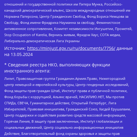
отношений и государственной политики им Питера Мунка, Российско-
канадский демократический альянс, Школа международных отношений им
Нормана Патерсона, Центр Гражданских Свобод, Фонд Бориса Немцова за
Свободу, Фонд имени Фридриха Науманна за свободу, Феминистское
антивоенное сопротивление, Комитет независимости Ингушетии, Прометей,
Stop Occupation of Karelia, Вернись живым, Фридом Хаус, СОТА медиа,
Либерально-демократическая Лига Украины
Источник:
https://minjust.gov.ru/ru/documents/7756/
данные
на
13.05.2024
* Сведения реестра НКО, выполняющих функции
иностранного агента:
Лилит, Правозащитная группа Гражданин.Армия.Право, Нижегородский
центр немецкой и европейской культуры, Центр гендерных исследований,
Фонд защиты прав граждан Штаб, Институт права и публичной политики,
Фонд борьбы с коррупцией, Альянс врачей, НАСИЛИЮ.НЕТ, Мы против
СПИДа, СВЕЧА, Гуманитарное действие, Открытый Петербург, Лига
Избирателей, Правовая инициатива, Гражданский Союз, Хасдей Ерушалаим,
Центр поддержки и содействия развитию средств массовой информации,
Горячая Линия, В защиту прав заключенных, Институт глобализации и
социальных движений, Центр социально-информационных инициатив
Действие, Благотворительный фонд охраны здоровья и защиты прав