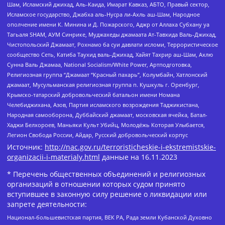
Шам, Исламский джихад, Аль-Каида, Имарат Кавказ, АБТО, Правый сектор,
Исламское государство, Джабха аль-Нусра ли-Ахль аш-Шам, Народное
ополчение имени К. Минина и Д. Пожарского, Аджр от Аллаха Субхану уа
Тагьаля SHAM, АУМ Синрике, Муджахеды джамаата Ат-Тавхида Валь-Джихад,
Чистопольский Джамаат, Рохнамо ба суи давлати исломи, Террористическое
сообщество Сеть, Катиба Таухид валь-Джихад, Хайят Тахрир аш-Шам, Ахлю
Сунна Валь Джамаа, National Socialism/White Power, Артподготовка,
Религиозная группа “Джамаат “Красный пахарь”, Колумбайн, Хатлонский
джамаат, Мусульманская религиозная группа п. Кушкуль г. Оренбург,
Крымско-татарский добровольческий батальон имени Номана
Челебиджихана, Азов, Партия исламского возрождения Таджикистана,
Народная самооборона, Дуббайский джамаат, московская ячейка, Батал-
Хаджи Белхороев, Маньяки Культ Убийц, Молодёжь Которая Улыбается,
Легион Свобода России, Айдар, Русский добровольческий корпус
Источник:
http://nac.gov.ru/terroristicheskie-i-ekstremistskie-
organizacii-i-materialy.html
данные на
16.11.2023
* Перечень общественных объединений и религиозных
организаций в отношении которых судом принято
вступившее в законную силу решение о ликвидации или
запрете деятельности:
Национал-большевистская партия, ВЕК РА, Рада земли Кубанской Духовно