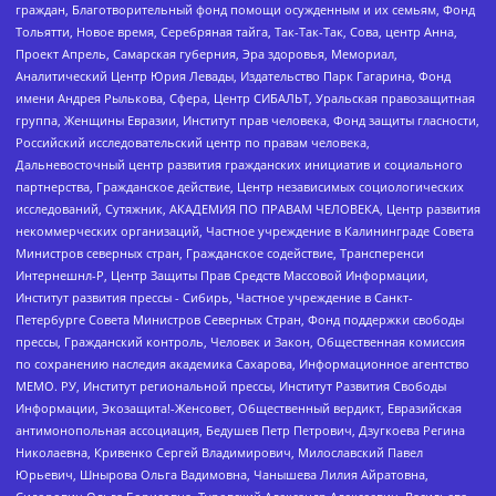
граждан, Благотворительный фонд помощи осужденным и их семьям, Фонд
Тольятти, Новое время, Серебряная тайга, Так-Так-Так, Сова, центр Анна,
Проект Апрель, Самарская губерния, Эра здоровья, Мемориал,
Аналитический Центр Юрия Левады, Издательство Парк Гагарина, Фонд
имени Андрея Рылькова, Сфера, Центр СИБАЛЬТ, Уральская правозащитная
группа, Женщины Евразии, Институт прав человека, Фонд защиты гласности,
Российский исследовательский центр по правам человека,
Дальневосточный центр развития гражданских инициатив и социального
партнерства, Гражданское действие, Центр независимых социологических
исследований, Сутяжник, АКАДЕМИЯ ПО ПРАВАМ ЧЕЛОВЕКА, Центр развития
некоммерческих организаций, Частное учреждение в Калининграде Совета
Министров северных стран, Гражданское содействие, Трансперенси
Интернешнл-Р, Центр Защиты Прав Средств Массовой Информации,
Институт развития прессы - Сибирь, Частное учреждение в Санкт-
Петербурге Совета Министров Северных Стран, Фонд поддержки свободы
прессы, Гражданский контроль, Человек и Закон, Общественная комиссия
по сохранению наследия академика Сахарова, Информационное агентство
МЕМО. РУ, Институт региональной прессы, Институт Развития Свободы
Информации, Экозащита!-Женсовет, Общественный вердикт, Евразийская
антимонопольная ассоциация, Бедушев Петр Петрович, Дзугкоева Регина
Николаевна, Кривенко Сергей Владимирович, Милославский Павел
Юрьевич, Шнырова Ольга Вадимовна, Чанышева Лилия Айратовна,