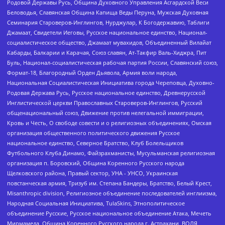
Родовой Державы Русь, Община Духовного Управления Асгардской Веси
Беловодья, Славянская Община Капища Веды Перуна, Мужская Духовная
Семинария Староверов-Инглингов, Нурджулар, К Богодержавию, Таблиги
Джамаат, Свидетели Иеговы, Русское национальное единство, Национал-
социалистическое общество, Джамаат мувахидов, Объединенный Вилайат
Кабарды, Балкарии и Карачая, Союз славян, Ат-Такфир Валь-Хиджра, Пит
Буль, Национал-социалистическая рабочая партия России, Славянский союз,
Формат-18, Благородный Орден Дьявола, Армия воли народа,
Национальная Социалистическая Инициатива города Череповца, Духовно-
Родовая Держава Русь, Русское национальное единство, Древнерусской
Инглистической церкви Православных Староверов-Инглингов, Русский
общенациональный союз, Движение против нелегальной иммиграции,
Кровь и Честь, О свободе совести и о религиозных объединениях, Омская
организация общественного политического движения Русское
национальное единство, Северное Братство, Клуб Болельщиков
Футбольного Клуба Динамо, Файзрахманисты, Мусульманская религиозная
организация п. Боровский, Община Коренного Русского народа
Щелковского района, Правый сектор, УНА - УНСО, Украинская
повстанческая армия, Тризуб им. Степана Бандеры, Братство, Белый Крест,
Misanthropic division, Религиозное объединение последователей инглиизма,
Народная Социальная Инициатива, TulaSkins, Этнополитическое
объединение Русские, Русское национальное объединение Атака, Мечеть
Мирмамеда, Община Коренного Русского народа г. Астрахани, ВОЛЯ,