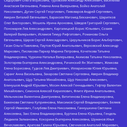
Сидорович Ольга Борисовна, Туровский Александр Алексеевич, Васильева
Анастасия Евгеньевна, Ривина Анна Валерьевна, Бойко Анатолий
Николаевич, Дугин Сергей Георгиевич, Пивоваров Андрей Сергеевич,
Аверин Виталий Евгеньевич, Барахоев Магомед Бекханович, Шарипков
Олег Викторович, Мошель Ирина Ароновна, Шведов Григорий Сергеевич,
Пономарев Лев Александрович, Каргалицкий Борис Юльевич, Созаев
Валерий Валерьевич, Исламов Тимур Рифгатович, Романова Ольга
Евгеньевна, Щаров Сергей Алексадрович, Цирульников Борис Альбертович,
Гасан Ольга Павловна, Паутов Юрий Анатольевич, Верховский Александр
Маркович, Пислакова-Паркер Марина Петровна, Кочеткова Татьяна
Владимировна, Чуркина Наталья Валерьевна, Акимова Татьяна Николаевна,
Золотарева Екатерина Александровна, Рачинский Ян Збигневич, Жемкова
Елена Борисовна, Гудков Лев Дмитриевич, Илларионова Юлия Юрьевна,
Саранг Анна Васильевна, Захарова Светлана Сергеевна, Аверин Владимир
Анатольевич, Щур Татьяна Михайловна, Щур Николай Алексеевич,
Блинушов Андрей Юрьевич, Мосин Алексей Геннадьевич, Гефтер Валентин
Михайлович, Симонов Алексей Кириллович, Флиге Ирина Анатольевна,
Мельникова Валентина Дмитриевна, Вититинова Елена Владимировна,
Баженова Светлана Куприяновна, Максимов Сергей Владимирович, Беляев
Сергей Иванович, Голубева Елена Николаевна, Ганнушкина Светлана
Алексеевна, Закс Елена Владимировна, Буртина Елена Юрьевна, Гендель
Людмила Залмановна, Кокорина Екатерина Алексеевна, Шуманов Илья
Вячеславович, Арапова Галина Юрьевна, Свечников Анатолий Мариевич,