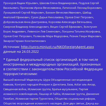
Прохоров Вадим Юрьевич, Шахова Елена Владимировна, Подузов Сергей
Васильевич, Протасова Ирина Вячеславовна, Литинский Леонид Борисович,
Лукашевский Сергей Маркович, Бахмин Вячеслав Иванович, Шабад
Анатолий Ефимович, Сухих Дарья Николаевна, Орлов Олег Петрович,
Добровольская Анна Дмитриевна, Королева Александра Евгеньевна,
Смирнов Владимир Александрович, Вицин Сергей Ефимович, Золотухин
Борис Андреевич, Левинсон Лев Семенович, Локшина Татьяна Иосифовна,
Орлов Олег Петрович, Полякова Мара Федоровна, Резник Генри Маркович,
Захаров Герман Константинович
Источник:
http://unro.minjust.ru/NKOForeignAgent.aspx
данные на
24.03.2022
* Единый федеральный список организаций, в том числе
иностранных и международных организаций, признанных
в соответствии с законодательством Российской Федерации
террористическими:
Высший военный Маджлисуль Шура Объединенных сил моджахедов
Кавказа, Конгресс народов Ичкерии и Дагестана, База, Асбат аль-Ансар,
Священная война, Исламская группа, Братья-мусульмане, Партия
исламского освобождения, Лашкар-И-Тайба, Исламская группа, Движение
Талибан, Исламская партия Туркестана, Общество социальных реформ,
Общество возрождения исламского наследия, Дом двух святых, Джунд аш-