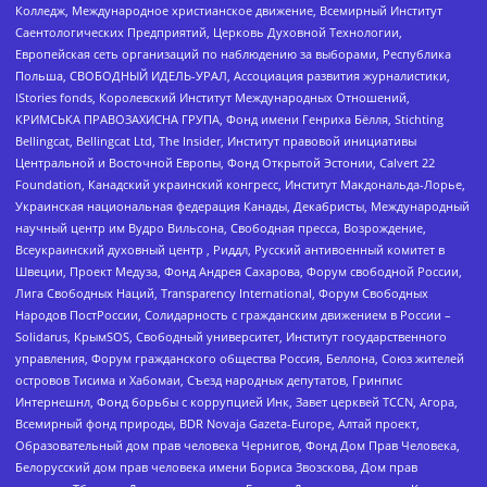
Колледж, Международное христианское движение, Всемирный Институт
Саентологических Предприятий, Церковь Духовной Технологии,
Европейская сеть организаций по наблюдению за выборами, Республика
Польша, СВОБОДНЫЙ ИДЕЛЬ-УРАЛ, Ассоциация развития журналистики,
IStories fonds, Королевский Институт Международных Отношений,
КРИМСЬКА ПРАВОЗАХИСНА ГРУПА, Фонд имени Генриха Бёлля, Stichting
Bellingcat, Bellingcat Ltd, The Insider, Институт правовой инициативы
Центральной и Восточной Европы, Фонд Открытой Эстонии, Calvert 22
Foundation, Канадский украинский конгресс, Институт Макдональда-Лорье,
Украинская национальная федерация Канады, Декабристы, Международный
научный центр им Вудро Вильсона, Свободная пресса, Возрождение,
Всеукраинский духовный центр , Риддл, Русский антивоенный комитет в
Швеции, Проект Медуза, Фонд Андрея Сахарова, Форум свободной России,
Лига Свободных Наций, Transparеncy International, Форум Свободных
Народов ПостРоссии, Солидарность с гражданским движением в России –
Solidarus, КрымSOS, Свободный университет, Институт государственного
управления, Форум гражданского общества Россия, Беллона, Союз жителей
островов Тисима и Хабомаи, Съезд народных депутатов, Гринпис
Интернешнл, Фонд борьбы с коррупцией Инк, Завет церквей TCCN, Агора,
Всемирный фонд природы, BDR Novaja Gazeta-Europe, Алтай проект,
Образовательный дом прав человека Чернигов, Фонд Дом Прав Человека,
Белорусский дом прав человека имени Бориса Звозскова, Дом прав