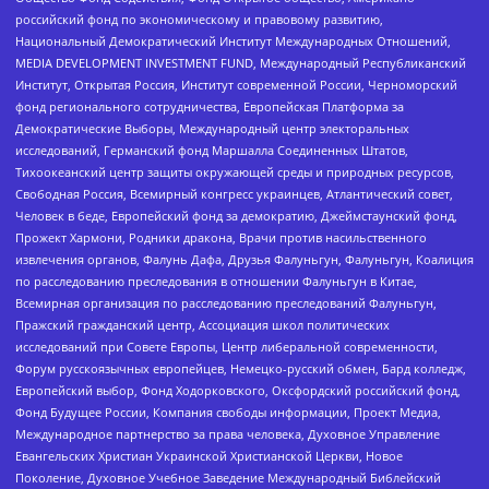
российский фонд по экономическому и правовому развитию,
Национальный Демократический Институт Международных Отношений,
MEDIA DEVELOPMENT INVESTMENT FUND, Международный Республиканский
Институт, Открытая Россия, Институт современной России, Черноморский
фонд регионального сотрудничества, Европейская Платформа за
Демократические Выборы, Международный центр электоральных
исследований, Германский фонд Маршалла Соединенных Штатов,
Тихоокеанский центр защиты окружающей среды и природных ресурсов,
Свободная Россия, Всемирный конгресс украинцев, Атлантический совет,
Человек в беде, Европейский фонд за демократию, Джеймстаунский фонд,
Прожект Хармони, Родники дракона, Врачи против насильственного
извлечения органов, Фалунь Дафа, Друзья Фалуньгун, Фалуньгун, Коалиция
по расследованию преследования в отношении Фалуньгун в Китае,
Всемирная организация по расследованию преследований Фалуньгун,
Пражский гражданский центр, Ассоциация школ политических
исследований при Совете Европы, Центр либеральной современности,
Форум русскоязычных европейцев, Немецко-русский обмен, Бард колледж,
Европейский выбор, Фонд Ходорковского, Оксфордский российский фонд,
Фонд Будущее России, Компания свободы информации, Проект Медиа,
Международное партнерство за права человека, Духовное Управление
Евангельских Христиан Украинской Христианской Церкви, Новое
Поколение, Духовное Учебное Заведение Международный Библейский