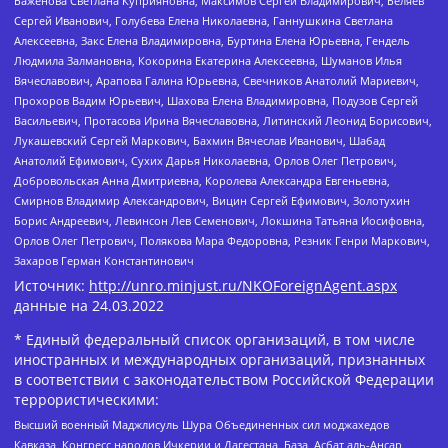
Баженова Светлана Куприяновна, Максимов Сергей Владимирович, Беляев
Сергей Иванович, Голубева Елена Николаевна, Ганнушкина Светлана
Алексеевна, Закс Елена Владимировна, Буртина Елена Юрьевна, Гендель
Людмила Залмановна, Кокорина Екатерина Алексеевна, Шуманов Илья
Вячеславович, Арапова Галина Юрьевна, Свечников Анатолий Мариевич,
Прохоров Вадим Юрьевич, Шахова Елена Владимировна, Подузов Сергей
Васильевич, Протасова Ирина Вячеславовна, Литинский Леонид Борисович,
Лукашевский Сергей Маркович, Бахмин Вячеслав Иванович, Шабад
Анатолий Ефимович, Сухих Дарья Николаевна, Орлов Олег Петрович,
Добровольская Анна Дмитриевна, Королева Александра Евгеньевна,
Смирнов Владимир Александрович, Вицин Сергей Ефимович, Золотухин
Борис Андреевич, Левинсон Лев Семенович, Локшина Татьяна Иосифовна,
Орлов Олег Петрович, Полякова Мара Федоровна, Резник Генри Маркович,
Захаров Герман Константинович
Источник:
http://unro.minjust.ru/NKOForeignAgent.aspx
данные на
24.03.2022
* Единый федеральный список организаций, в том числе
иностранных и международных организаций, признанных
в соответствии с законодательством Российской Федерации
террористическими:
Высший военный Маджлисуль Шура Объединенных сил моджахедов
Кавказа, Конгресс народов Ичкерии и Дагестана, База, Асбат аль-Ансар,