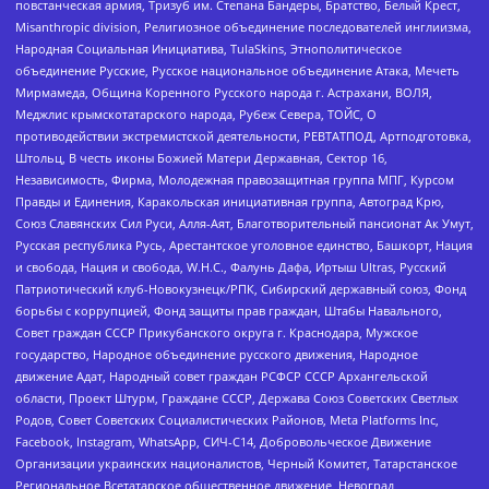
повстанческая армия, Тризуб им. Степана Бандеры, Братство, Белый Крест,
Misanthropic division, Религиозное объединение последователей инглиизма,
Народная Социальная Инициатива, TulaSkins, Этнополитическое
объединение Русские, Русское национальное объединение Атака, Мечеть
Мирмамеда, Община Коренного Русского народа г. Астрахани, ВОЛЯ,
Меджлис крымскотатарского народа, Рубеж Севера, ТОЙС, О
противодействии экстремистской деятельности, РЕВТАТПОД, Артподготовка,
Штольц, В честь иконы Божией Матери Державная, Сектор 16,
Независимость, Фирма, Молодежная правозащитная группа МПГ, Курсом
Правды и Единения, Каракольская инициативная группа, Автоград Крю,
Союз Славянских Сил Руси, Алля-Аят, Благотворительный пансионат Ак Умут,
Русская республика Русь, Арестантское уголовное единство, Башкорт, Нация
и свобода, Нация и свобода, W.H.С., Фалунь Дафа, Иртыш Ultras, Русский
Патриотический клуб-Новокузнецк/РПК, Сибирский державный союз, Фонд
борьбы с коррупцией, Фонд защиты прав граждан, Штабы Навального,
Совет граждан СССР Прикубанского округа г. Краснодара, Мужское
государство, Народное объединение русского движения, Народное
движение Адат, Народный совет граждан РСФСР СССР Архангельской
области, Проект Штурм, Граждане СССР, Держава Союз Советских Светлых
Родов, Совет Советских Социалистических Районов, Meta Platforms Inc,
Facebook, Instagram, WhatsApp, СИЧ-С14, Добровольческое Движение
Организации украинских националистов, Черный Комитет, Татарстанское
Региональное Всетатарское общественное движение, Невоград,