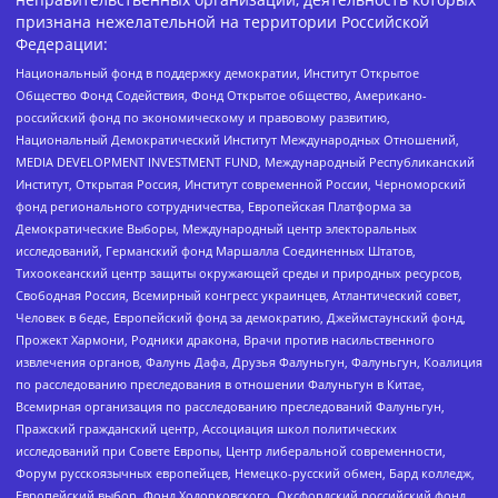
признана нежелательной на территории Российской
Федерации:
Национальный фонд в поддержку демократии, Институт Открытое
Общество Фонд Содействия, Фонд Открытое общество, Американо-
российский фонд по экономическому и правовому развитию,
Национальный Демократический Институт Международных Отношений,
MEDIA DEVELOPMENT INVESTMENT FUND, Международный Республиканский
Институт, Открытая Россия, Институт современной России, Черноморский
фонд регионального сотрудничества, Европейская Платформа за
Демократические Выборы, Международный центр электоральных
исследований, Германский фонд Маршалла Соединенных Штатов,
Тихоокеанский центр защиты окружающей среды и природных ресурсов,
Свободная Россия, Всемирный конгресс украинцев, Атлантический совет,
Человек в беде, Европейский фонд за демократию, Джеймстаунский фонд,
Прожект Хармони, Родники дракона, Врачи против насильственного
извлечения органов, Фалунь Дафа, Друзья Фалуньгун, Фалуньгун, Коалиция
по расследованию преследования в отношении Фалуньгун в Китае,
Всемирная организация по расследованию преследований Фалуньгун,
Пражский гражданский центр, Ассоциация школ политических
исследований при Совете Европы, Центр либеральной современности,
Форум русскоязычных европейцев, Немецко-русский обмен, Бард колледж,
Европейский выбор, Фонд Ходорковского, Оксфордский российский фонд,