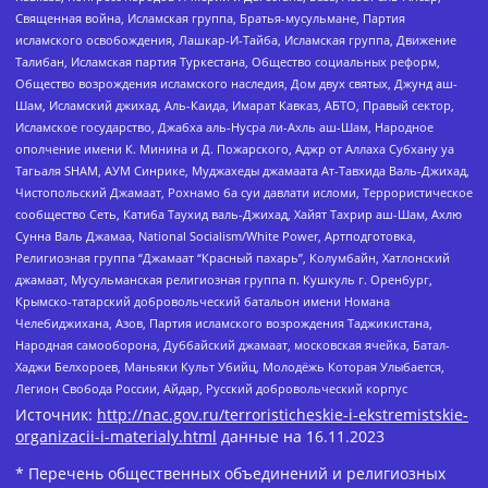
Священная война, Исламская группа, Братья-мусульмане, Партия
исламского освобождения, Лашкар-И-Тайба, Исламская группа, Движение
Талибан, Исламская партия Туркестана, Общество социальных реформ,
Общество возрождения исламского наследия, Дом двух святых, Джунд аш-
Шам, Исламский джихад, Аль-Каида, Имарат Кавказ, АБТО, Правый сектор,
Исламское государство, Джабха аль-Нусра ли-Ахль аш-Шам, Народное
ополчение имени К. Минина и Д. Пожарского, Аджр от Аллаха Субхану уа
Тагьаля SHAM, АУМ Синрике, Муджахеды джамаата Ат-Тавхида Валь-Джихад,
Чистопольский Джамаат, Рохнамо ба суи давлати исломи, Террористическое
сообщество Сеть, Катиба Таухид валь-Джихад, Хайят Тахрир аш-Шам, Ахлю
Сунна Валь Джамаа, National Socialism/White Power, Артподготовка,
Религиозная группа “Джамаат “Красный пахарь”, Колумбайн, Хатлонский
джамаат, Мусульманская религиозная группа п. Кушкуль г. Оренбург,
Крымско-татарский добровольческий батальон имени Номана
Челебиджихана, Азов, Партия исламского возрождения Таджикистана,
Народная самооборона, Дуббайский джамаат, московская ячейка, Батал-
Хаджи Белхороев, Маньяки Культ Убийц, Молодёжь Которая Улыбается,
Легион Свобода России, Айдар, Русский добровольческий корпус
Источник:
http://nac.gov.ru/terroristicheskie-i-ekstremistskie-
organizacii-i-materialy.html
данные на
16.11.2023
* Перечень общественных объединений и религиозных