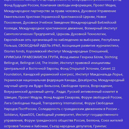
Фонд Будущее России, Компания свободы информации, Проект Медиа,
Международное партнерство за права человека, Духовное Управление
Евангельских Христиан Украинской Христианской Церкви, Новое
Поколение, Духовное Учебное Заведение Международный Библейский
Колледж, Международное христианское движение, Всемирный Институт
Саентологических Предприятий, Церковь Духовной Технологии,
Европейская сеть организаций по наблюдению за выборами, Республика
Польша, СВОБОДНЫЙ ИДЕЛЬ-УРАЛ, Ассоциация развития журналистики,
IStories fonds, Королевский Институт Международных Отношений,
КРИМСЬКА ПРАВОЗАХИСНА ГРУПА, Фонд имени Генриха Бёлля, Stichting
Bellingcat, Bellingcat Ltd, The Insider, Институт правовой инициативы
Центральной и Восточной Европы, Фонд Открытой Эстонии, Calvert 22
Foundation, Канадский украинский конгресс, Институт Макдональда-Лорье,
Украинская национальная федерация Канады, Декабристы, Международный
научный центр им Вудро Вильсона, Свободная пресса, Возрождение,
Всеукраинский духовный центр , Риддл, Русский антивоенный комитет в
Швеции, Проект Медуза, Фонд Андрея Сахарова, Форум свободной России,
Лига Свободных Наций, Transparеncy International, Форум Свободных
Народов ПостРоссии, Солидарность с гражданским движением в России –
Solidarus, КрымSOS, Свободный университет, Институт государственного
управления, Форум гражданского общества Россия, Беллона, Союз жителей
островов Тисима и Хабомаи, Съезд народных депутатов, Гринпис