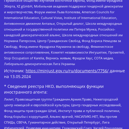
Германское общество изучения Восточной Европы, Фонд имени Фридриха
Эберта, XZ gGmbH, Мобильная академия поддержки гендерной демократии
и миротворчества, Форум имени Льва Копелева, American Councils for
International Education, Cultural Vistas, Institute of International Education,
Антивоенное движение Антальи, Открытый диалог, Школа международных
отношений и государственной политики им Питера Мунка, Российско-
канадский демократический альянс, Школа международных отношений им
Нормана Патерсона, Центр Гражданских Свобод, Фонд Бориса Немцова за
Свободу, Фонд имени Фридриха Науманна за свободу, Феминистское
антивоенное сопротивление, Комитет независимости Ингушетии, Прометей,
Stop Occupation of Karelia, Вернись живым, Фридом Хаус, СОТА медиа,
Либерально-демократическая Лига Украины
Источник:
https://minjust.gov.ru/ru/documents/7756/
данные
на
13.05.2024
* Сведения реестра НКО, выполняющих функции
иностранного агента:
Лилит, Правозащитная группа Гражданин.Армия.Право, Нижегородский
центр немецкой и европейской культуры, Центр гендерных исследований,
Фонд защиты прав граждан Штаб, Институт права и публичной политики,
Фонд борьбы с коррупцией, Альянс врачей, НАСИЛИЮ.НЕТ, Мы против
СПИДа, СВЕЧА, Гуманитарное действие, Открытый Петербург, Лига
Избирателей, Правовая инициатива, Гражданский Союз, Хасдей Ерушалаим,