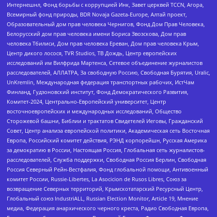
Интернешнл, Фонд борьбы с коррупцией Инк, Завет церквей TCCN, Агора,
Всемирный фонд природы, BDR Novaja Gazeta-Europe, Алтай проект,
Образовательный дом прав человека Чернигов, Фонд Дом Прав Человека,
Белорусский дом прав человека имени Бориса Звозскова, Дом прав
человека Тбилиси, Дом прав человека Ереван, Дом прав человека Крым,
Центр дикого лосося, TVR Studios, ТВ Дождь, Центр европейских
исследований им Вилфрида Мартенса, Сетевое объединение журналистов
расследователей, АЛЛАТРА, За свободную Россию, Свободная Бурятия, Uralic,
UnKremlin, Международная федерация транспортных рабочих, ИстЧам
Финланд, Гудзоновский институт, Фонд Демократического Развития,
Комитет-2024, Центрально-Европейский университет, Центр
восточноевропейских и международных исследований, Общество
Сторожевой башни, Библии и трактатов Свидетелей Иеговы, Гражданский
Совет, Центр анализа европейской политики, Академическая сеть Восточная
Европа, Российский комитет действия, РЭНД корпорейшн, Русская Америка
за демократию в России, Настоящая Россия, Глобальная сеть журналистов-
расследователей, Служба поддержки, Свободная Россия Берлин, Свободная
Россия Северный Рейн-Вестфалия, Фонд глобальной помощи, Антивоенный
комитет России, Russie-Libertes, La Asocicion de Rusos Libres, Союз за
возвращение Северных территорий, Крымскотатарский Ресурсный Центр,
Глобальный союз IndustriALL, Russian Election Monitor, Article 19, Мнение
медиа, Федерация анархического черного креста, Радио Свободная Европа,