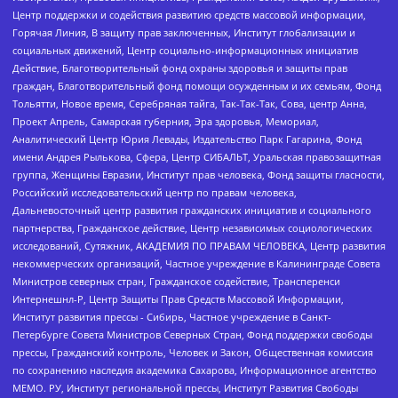
Центр поддержки и содействия развитию средств массовой информации,
Горячая Линия, В защиту прав заключенных, Институт глобализации и
социальных движений, Центр социально-информационных инициатив
Действие, Благотворительный фонд охраны здоровья и защиты прав
граждан, Благотворительный фонд помощи осужденным и их семьям, Фонд
Тольятти, Новое время, Серебряная тайга, Так-Так-Так, Сова, центр Анна,
Проект Апрель, Самарская губерния, Эра здоровья, Мемориал,
Аналитический Центр Юрия Левады, Издательство Парк Гагарина, Фонд
имени Андрея Рылькова, Сфера, Центр СИБАЛЬТ, Уральская правозащитная
группа, Женщины Евразии, Институт прав человека, Фонд защиты гласности,
Российский исследовательский центр по правам человека,
Дальневосточный центр развития гражданских инициатив и социального
партнерства, Гражданское действие, Центр независимых социологических
исследований, Сутяжник, АКАДЕМИЯ ПО ПРАВАМ ЧЕЛОВЕКА, Центр развития
некоммерческих организаций, Частное учреждение в Калининграде Совета
Министров северных стран, Гражданское содействие, Трансперенси
Интернешнл-Р, Центр Защиты Прав Средств Массовой Информации,
Институт развития прессы - Сибирь, Частное учреждение в Санкт-
Петербурге Совета Министров Северных Стран, Фонд поддержки свободы
прессы, Гражданский контроль, Человек и Закон, Общественная комиссия
по сохранению наследия академика Сахарова, Информационное агентство
МЕМО. РУ, Институт региональной прессы, Институт Развития Свободы