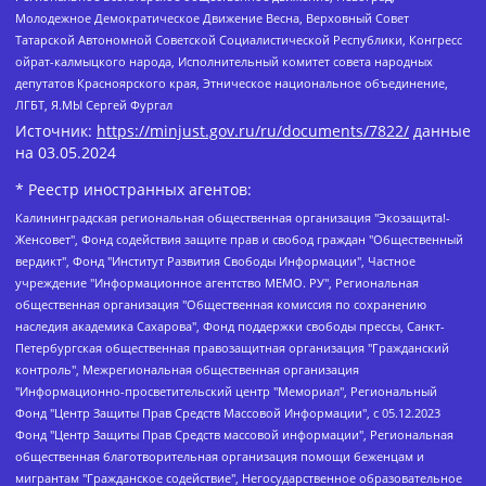
Молодежное Демократическое Движение Весна, Верховный Совет
Татарской Автономной Советской Социалистической Республики, Конгресс
ойрат-калмыцкого народа, Исполнительный комитет совета народных
депутатов Красноярского края, Этническое национальное объединение,
ЛГБТ, Я.МЫ Сергей Фургал
Источник:
https://minjust.gov.ru/ru/documents/7822/
данные
на
03.05.2024
* Реестр иностранных агентов:
Калининградская региональная общественная организация "Экозащита!-Женсовет", Фонд содействия защите прав и свобод граждан "Общественный вердикт", Фонд "Институт Развития Свободы Информации", Частное учреждение "Информационное агентство МЕМО. РУ", Региональная общественная организация "Общественная комиссия по сохранению наследия академика Сахарова", Фонд поддержки свободы прессы, Санкт-Петербургская общественная правозащитная организация "Гражданский контроль", Межрегиональная общественная организация "Информационно-просветительский центр "Мемориал", Региональный Фонд "Центр Защиты Прав Средств Массовой Информации", с 05.12.2023 Фонд "Центр Защиты Прав Средств массовой информации", Региональная общественная благотворительная организация помощи беженцам и мигрантам "Гражданское содействие", Негосударственное образовательное учреждение дополнительного профессионального образования (повышение квалификации) специалистов "АКАДЕМИЯ ПО ПРАВАМ ЧЕЛОВЕКА", Свердловская региональная общественная организация "Сутяжник", Автономная некоммерческая организация "Центр независимых социологических исследований", Союз общественных объединений "Российский исследовательский центр по правам человека", Региональное общественное учреждение научно-информационный центр "МЕМОРИАЛ", Некоммерческая организация "Фонд защиты гласности", Автономная некоммерческая организация "Институт прав человека", Городская общественная организация "Екатеринбургское общество "МЕМОРИАЛ", Городская общественная организация "Рязанское историко-просветительское и правозащитное общество "Мемориал" (Рязанский Мемориал), Челябинский региональный орган общественной самодеятельности – женское общественное объединение "Женщины Евразии", Челябинский региональный орган общественной самодеятельности "Уральская правозащитная группа", Фонд содействия защите здоровья и социальной справедливости имени Андрея Рылькова, Автономная Некоммерческая Организация "Аналитический Центр Юрия Левады", Автономная некоммерческая организация социальной поддержки населения "Проект Апрель", Региональная общественная организация помощи женщинам и детям, находящимся в кризисной ситуации "Информационно-методический центр "Анна", Фонд содействия развитию массовых коммуникаций и правовому просвещению "Так-так-Так", Фонд содействия устойчивому развитию "Серебряная тайга", Свердловский региональный общественный фонд социальных проектов "Новое время", "Idel.Реалии", Кавказ.Реалии, Крым.Реалии, Телеканал Настоящее Время, Татаро-башкирская служба Радио Свобода (Azatliq Radiosi), Радио Свободная Европа/Радио Свобода (PCE/PC), "Сибирь.Реалии", "Фактограф", Благотворительный фонд помощи осужденным и их семьям, Автономная некоммерческая организация "Институт глобализации и социальных движений", Фонд "В защиту прав заключенных", Частное учреждение "Центр поддержки и содействия развитию средств массовой информации", Пензенский региональный общественный благотворительный фонд "Гражданский союз", "Север.Реалии", Некоммерческая организация Фонд "Правовая инициатива", Общество с ограниченной ответственностью "Радио Свободная Европа/Радио Свобода", Чешское информационное агентство "MEDIUM-ORIENT", Красноярская региональная общественная организация "Мы против СПИДа", Камалягин Денис Николаевич, Маркелов Сергей Евгеньевич, Пономарев Лев Александрович, Савицкая Людмила Алексеевна, Автономная некоммерческая организация "Центр по работе с проблемой насилия "НАСИЛИЮ.НЕТ", Межрегиональный профессиональный союз работников здравоохранения "Альянс врачей", Юридическое лицо, зарегистрированное в Латвийской Республике, SIA "Medusa Project" (регистрационный номер 40103797863, дата регистрации 10.06.2014), Некоммерческая организация "Фонд по борьбе с коррупцией", Автономная некоммерческая организация "Институт права и публичной политики", Баданин Роман Сергеевич, Гликин Максим Александрович, Железнова Мария Михайловна, Лукьянова Юлия Сергеевна, Маетная Елизавета Витальевна, Маняхин Петр Борисович, Чуракова Ольга Владимировна, Ярош Юлия Петровна, Юридическое лицо "The Insider SIA", зарегистрированное в Риге, Латвийская Республика (дата регистрации 26.06.2015), являющееся администратором доменного имени интернет-издания "The Insider SIA", https://theins.ru, Постернак Алексей Евгеньевич, Рубин Михаил Аркадьевич, Анин Роман Александрович, Юридическое лицо Istories fonds, зарегистрированное в Латвийской Республике (регистрационный номер 50008295751, дата регистрации 24.02.2020), Великовский Дмитрий Александрович, Долинина Ирина Николаевна, Мароховская Алеся Алексеевна, Шлейнов Роман Юрьевич, Шмагун Олеся Валентиновна, Общество с ограниченной ответственностью "Альтаир 2021", Общество с ограниченной ответственностью "Вега 2021", Общество с ограниченной ответственностью "Главный редактор 2021", Общество с ограниченной ответственностью "Ромашки монолит", Важенков Артем Валерьевич, Ивановская областная общественная организация "Центр гендерных исследований", Гурман Юрий Альбертович, Медиапроект "ОВД-Инфо", Егоров Владимир Владимирович, Жилинский Владимир Александрович, Общество с ограниченной ответственностью "ЗП", Иванова София Юрьевна, Карезина Инна Павловна, Кильтау Екатерина Викторовна, Петров Алексей Викторович, Пискунов Сергей Евгеньевич, Смирнов Сергей Сергеевич, Тихонов Михаил Сергеевич, Общество с ограниченной ответственностью "ЖУРНАЛИСТ-ИНОСТРАННЫЙ АГЕНТ", Арапова Галина Юрьевна, Вольтская Татьяна Анатольевна, Американская компания "Mason G.E.S. Anonymous Foundation" (США), являющаяся владельцем интернет-издания https://mnews.world/, Компания "Stichting Bellingcat", зарегистрированная в Нидерландах (дата регистрации 11.07.2018), Захаров Андрей Вячеславович, Клепиковская Екатерина Дмитриевна, Общество с ограниченной ответственностью "МЕМО", Перл Роман Александрович, Симонов Евгений Алексеевич, Соловьева Елена Анатольевна, Сотников Даниил Владимирович, Сурначева Елизавета Дмитриевна, Автономная некоммерческая организация по защите прав человека и информированию населения "Якутия – Наше Мнение", Общество с ограниченной ответственностью "Москоу диджитал медиа", с 26.01.2023 Общество с ограниченной ответственностью "Чайка Белые сады", Ветошкина Валерия Валерьевна, Заговора Максим Александрович, Межрегиональное общественное движение "Российская ЛГБТ - сеть", Оленичев Максим Владимирович, Павлов Иван Юрьевич, Скворцова Елена Сергеевна, Общество с ограниченной ответственностью "Как бы инагент", Кочетков Игорь Викторович, Общество с ограниченной ответственностью "Честные выборы", Еланчик Олег Александрович, Общество с ограниченной ответственностью "Нобелевский призыв", Гималова Регина Эмилевна, Григорьев Андрей Валерьевич, Григорьева Алина Александровна, Ассоциация по содействию защите прав призывников, альтернативнослужащих и военнослужащих "Правозащитная группа "Гражданин.Армия.Право", Хисамова Регина Фаритовна, Автономная некоммерческая организация по реализации социально-правовых программ "Лилит", Дальневосточное общественное движение "Маяк", Санкт-Петербургская ЛГБТ-инициативная группа "Выход", Инициативная группа ЛГБТ+ "Реверс", Алексеев Андрей Викторович, Бекбулатова Таисия Львовна, Беляев Иван Михайлович, Владыкина Елена Сергеевна, Гельман Марат Александрович, Никульшина Вероника Юрьевна, Толоконникова Надежда Андреевна, Шендерович Виктор Анатольевич, Общество с ограниченной ответственностью "Данное сообщение", Общество с ограниченной ответственностью Издательский дом "Новая глава", Айнбиндер Александра Александровна, Московский комьюнити-центр для ЛГБТ+инициатив, Благотворительный фонд развития филантропии, Deutsche Welle (Германия, Kurt-Schumacher-Strasse 3, 53113 Bonn), Борзунова Мария Михайловна, Воробьев Виктор Викторович, Голубева Анна Львовна, Константинова Алла Михайловна, Малкова Ирина Владимировна, Мурадов Мурад Абдулгалимович, Осетинская Елизавета Николаевна, Понасенков Евгений Николаевич, Ганапольский Матвей Юрьевич, Киселев Евгений Алексеевич, Борухович Ирина Григорьевна, Дремин Иван Тимофеевич, Дубровский Дмитрий Викторович, Красноярская региональная общественная организация поддержки и развития альтернативных образовательных технологий и межкультурных коммуникаций "ИНТЕРРА", Маяковская Екатерина Алексеевна, Фейгин Марк Захарович, Филимонов Андрей Викторович, Дзугкоева Регина Николаевна, Доброхотов Роман Александрович, Дудь Юрий Александрович, Елкин Сергей Владимирович, Кругликов Кирилл Игоревич, Сабунаева Мария Леонидовна, Семенов Алексей Владимирович, Шаинян Карен Багратович, Шульман Екатерина Михайловна, Асафьев Артур Валерьевич, Вахштайн Виктор Семенович, Венедиктов Алексей Алексеевич, Лушникова Екатерина Евгеньевна, Волков Леонид Михайлович, Невзоров Александр Глебович, Пархоменко Сергей Борисович, Сироткин Ярослав Николаевич, Кара-Мурза Владимир Владимирович, Баранова Наталья Владимировна, Гозман Леонид Яковлевич, Кагарлицкий Борис Юльевич, Климарев Михаил Валерьевич, Милов Владимир Станиславович, Автономная некоммерческая организация Краснодарский центр современного искусства "Типография", Моргенштерн Алишер Тагирович, Соболь Любовь Эдуардовна, Общество с ограниченной ответственностью "ЛИЗА НОРМ", Каспаров Гарри Кимович, Ходорковский Михаил Борисович, Общество с ограниченной ответственностью "Апрельские тезисы", Данилович Ирина Брониславовна, Кашин Олег Владимирович, Петров Николай Владимирович, Пивоваров Алексей Владимирович, Соколов Михаил Владимирович, Цветкова Юлия Владимировна, Чичваркин Евгений Александрович, Комитет против пыток/Команда против пыток, Общество с ограниченной ответственностью "Первый научный", Общество с ограниченной ответственностью "Вертолет и ко", Белоцерковская Вероника Борисовна, Кац Максим Евгеньевич, Лазарева Татьяна Юрьевна, Шаведдинов Руслан Табризович, Яшин Илья Валерьевич, Общество с ограниченной ответственностью "Иноагент ААВ", Алешковский Дмитрий Петрович, Альбац Евгения Марковна, Быков Дмитрий Львович, Галямина Юлия Евгеньевна, Лойко Сергей Леонидович, Мартынов Кирилл Константинович, Медведев Сергей Александрович, Крашенинников Федор Геннадиевич, Гордеева Катерина Вл