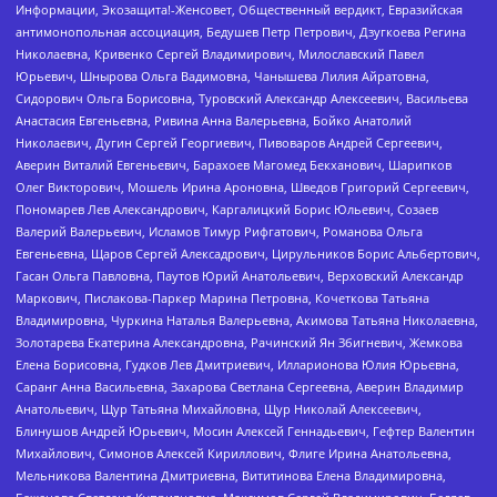
Информации, Экозащита!-Женсовет, Общественный вердикт, Евразийская
антимонопольная ассоциация, Бедушев Петр Петрович, Дзугкоева Регина
Николаевна, Кривенко Сергей Владимирович, Милославский Павел
Юрьевич, Шнырова Ольга Вадимовна, Чанышева Лилия Айратовна,
Сидорович Ольга Борисовна, Туровский Александр Алексеевич, Васильева
Анастасия Евгеньевна, Ривина Анна Валерьевна, Бойко Анатолий
Николаевич, Дугин Сергей Георгиевич, Пивоваров Андрей Сергеевич,
Аверин Виталий Евгеньевич, Барахоев Магомед Бекханович, Шарипков
Олег Викторович, Мошель Ирина Ароновна, Шведов Григорий Сергеевич,
Пономарев Лев Александрович, Каргалицкий Борис Юльевич, Созаев
Валерий Валерьевич, Исламов Тимур Рифгатович, Романова Ольга
Евгеньевна, Щаров Сергей Алексадрович, Цирульников Борис Альбертович,
Гасан Ольга Павловна, Паутов Юрий Анатольевич, Верховский Александр
Маркович, Пислакова-Паркер Марина Петровна, Кочеткова Татьяна
Владимировна, Чуркина Наталья Валерьевна, Акимова Татьяна Николаевна,
Золотарева Екатерина Александровна, Рачинский Ян Збигневич, Жемкова
Елена Борисовна, Гудков Лев Дмитриевич, Илларионова Юлия Юрьевна,
Саранг Анна Васильевна, Захарова Светлана Сергеевна, Аверин Владимир
Анатольевич, Щур Татьяна Михайловна, Щур Николай Алексеевич,
Блинушов Андрей Юрьевич, Мосин Алексей Геннадьевич, Гефтер Валентин
Михайлович, Симонов Алексей Кириллович, Флиге Ирина Анатольевна,
Мельникова Валентина Дмитриевна, Вититинова Елена Владимировна,