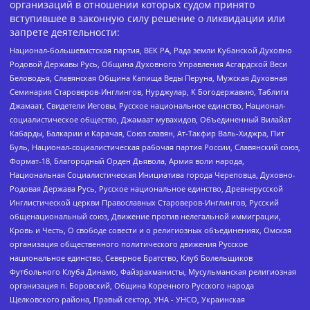
организаций в отношении которых судом принято
вступившее в законную силу решение о ликвидации или
запрете деятельности:
Национал-большевистская партия, ВЕК РА, Рада земли Кубанской Духовно
Родовой Державы Русь, Община Духовного Управления Асгардской Веси
Беловодья, Славянская Община Капища Веды Перуна, Мужская Духовная
Семинария Староверов-Инглингов, Нурджулар, К Богодержавию, Таблиги
Джамаат, Свидетели Иеговы, Русское национальное единство, Национал-
социалистическое общество, Джамаат мувахидов, Объединенный Вилайат
Кабарды, Балкарии и Карачая, Союз славян, Ат-Такфир Валь-Хиджра, Пит
Буль, Национал-социалистическая рабочая партия России, Славянский союз,
Формат-18, Благородный Орден Дьявола, Армия воли народа,
Национальная Социалистическая Инициатива города Череповца, Духовно-
Родовая Держава Русь, Русское национальное единство, Древнерусской
Инглистической церкви Православных Староверов-Инглингов, Русский
общенациональный союз, Движение против нелегальной иммиграции,
Кровь и Честь, О свободе совести и о религиозных объединениях, Омская
организация общественного политического движения Русское
национальное единство, Северное Братство, Клуб Болельщиков
Футбольного Клуба Динамо, Файзрахманисты, Мусульманская религиозная
организация п. Боровский, Община Коренного Русского народа
Щелковского района, Правый сектор, УНА - УНСО, Украинская