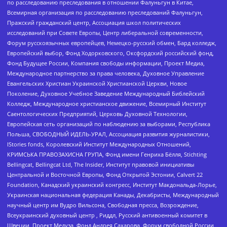
по расследованию преследования в отношении Фалуньгун в Китае,
Всемирная организация по расследованию преследований Фалуньгун,
Пражский гражданский центр, Ассоциация школ политических
исследований при Совете Европы, Центр либеральной современности,
Форум русскоязычных европейцев, Немецко-русский обмен, Бард колледж,
Европейский выбор, Фонд Ходорковского, Оксфордский российский фонд,
Фонд Будущее России, Компания свободы информации, Проект Медиа,
Международное партнерство за права человека, Духовное Управление
Евангельских Христиан Украинской Христианской Церкви, Новое
Поколение, Духовное Учебное Заведение Международный Библейский
Колледж, Международное христианское движение, Всемирный Институт
Саентологических Предприятий, Церковь Духовной Технологии,
Европейская сеть организаций по наблюдению за выборами, Республика
Польша, СВОБОДНЫЙ ИДЕЛЬ-УРАЛ, Ассоциация развития журналистики,
IStories fonds, Королевский Институт Международных Отношений,
КРИМСЬКА ПРАВОЗАХИСНА ГРУПА, Фонд имени Генриха Бёлля, Stichting
Bellingcat, Bellingcat Ltd, The Insider, Институт правовой инициативы
Центральной и Восточной Европы, Фонд Открытой Эстонии, Calvert 22
Foundation, Канадский украинский конгресс, Институт Макдональда-Лорье,
Украинская национальная федерация Канады, Декабристы, Международный
научный центр им Вудро Вильсона, Свободная пресса, Возрождение,
Всеукраинский духовный центр , Риддл, Русский антивоенный комитет в
Швеции, Проект Медуза, Фонд Андрея Сахарова, Форум свободной России,