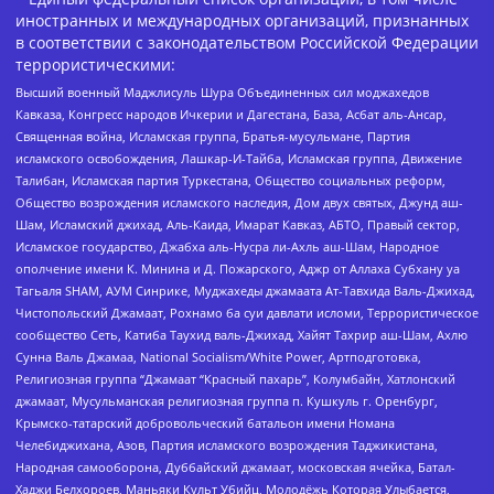
иностранных и международных организаций, признанных
в соответствии с законодательством Российской Федерации
террористическими:
Высший военный Маджлисуль Шура Объединенных сил моджахедов
Кавказа, Конгресс народов Ичкерии и Дагестана, База, Асбат аль-Ансар,
Священная война, Исламская группа, Братья-мусульмане, Партия
исламского освобождения, Лашкар-И-Тайба, Исламская группа, Движение
Талибан, Исламская партия Туркестана, Общество социальных реформ,
Общество возрождения исламского наследия, Дом двух святых, Джунд аш-
Шам, Исламский джихад, Аль-Каида, Имарат Кавказ, АБТО, Правый сектор,
Исламское государство, Джабха аль-Нусра ли-Ахль аш-Шам, Народное
ополчение имени К. Минина и Д. Пожарского, Аджр от Аллаха Субхану уа
Тагьаля SHAM, АУМ Синрике, Муджахеды джамаата Ат-Тавхида Валь-Джихад,
Чистопольский Джамаат, Рохнамо ба суи давлати исломи, Террористическое
сообщество Сеть, Катиба Таухид валь-Джихад, Хайят Тахрир аш-Шам, Ахлю
Сунна Валь Джамаа, National Socialism/White Power, Артподготовка,
Религиозная группа “Джамаат “Красный пахарь”, Колумбайн, Хатлонский
джамаат, Мусульманская религиозная группа п. Кушкуль г. Оренбург,
Крымско-татарский добровольческий батальон имени Номана
Челебиджихана, Азов, Партия исламского возрождения Таджикистана,
Народная самооборона, Дуббайский джамаат, московская ячейка, Батал-
Хаджи Белхороев, Маньяки Культ Убийц, Молодёжь Которая Улыбается,