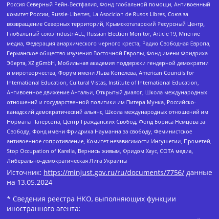
Россия Северный Рейн-Вестфалия, Фонд глобальной помощи, Антивоенный
комитет России, Russie-Libertes, La Asocicion de Rusos Libres, Союз за
возвращение Северных территорий, Крымскотатарский Ресурсный Центр,
Глобальный союз IndustriALL, Russian Election Monitor, Article 19, Мнение
медиа, Федерация анархического черного креста, Радио Свободная Европа,
Германское общество изучения Восточной Европы, Фонд имени Фридриха
Эберта, XZ gGmbH, Мобильная академия поддержки гендерной демократии
и миротворчества, Форум имени Льва Копелева, American Councils for
International Education, Cultural Vistas, Institute of International Education,
Антивоенное движение Антальи, Открытый диалог, Школа международных
отношений и государственной политики им Питера Мунка, Российско-
канадский демократический альянс, Школа международных отношений им
Нормана Патерсона, Центр Гражданских Свобод, Фонд Бориса Немцова за
Свободу, Фонд имени Фридриха Науманна за свободу, Феминистское
антивоенное сопротивление, Комитет независимости Ингушетии, Прометей,
Stop Occupation of Karelia, Вернись живым, Фридом Хаус, СОТА медиа,
Либерально-демократическая Лига Украины
Источник:
https://minjust.gov.ru/ru/documents/7756/
данные
на
13.05.2024
* Сведения реестра НКО, выполняющих функции
иностранного агента: