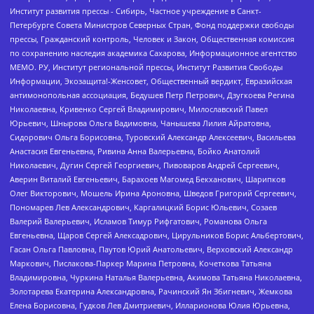
Институт развития прессы - Сибирь, Частное учреждение в Санкт-
Петербурге Совета Министров Северных Стран, Фонд поддержки свободы
прессы, Гражданский контроль, Человек и Закон, Общественная комиссия
по сохранению наследия академика Сахарова, Информационное агентство
МЕМО. РУ, Институт региональной прессы, Институт Развития Свободы
Информации, Экозащита!-Женсовет, Общественный вердикт, Евразийская
антимонопольная ассоциация, Бедушев Петр Петрович, Дзугкоева Регина
Николаевна, Кривенко Сергей Владимирович, Милославский Павел
Юрьевич, Шнырова Ольга Вадимовна, Чанышева Лилия Айратовна,
Сидорович Ольга Борисовна, Туровский Александр Алексеевич, Васильева
Анастасия Евгеньевна, Ривина Анна Валерьевна, Бойко Анатолий
Николаевич, Дугин Сергей Георгиевич, Пивоваров Андрей Сергеевич,
Аверин Виталий Евгеньевич, Барахоев Магомед Бекханович, Шарипков
Олег Викторович, Мошель Ирина Ароновна, Шведов Григорий Сергеевич,
Пономарев Лев Александрович, Каргалицкий Борис Юльевич, Созаев
Валерий Валерьевич, Исламов Тимур Рифгатович, Романова Ольга
Евгеньевна, Щаров Сергей Алексадрович, Цирульников Борис Альбертович,
Гасан Ольга Павловна, Паутов Юрий Анатольевич, Верховский Александр
Маркович, Пислакова-Паркер Марина Петровна, Кочеткова Татьяна
Владимировна, Чуркина Наталья Валерьевна, Акимова Татьяна Николаевна,
Золотарева Екатерина Александровна, Рачинский Ян Збигневич, Жемкова
Елена Борисовна, Гудков Лев Дмитриевич, Илларионова Юлия Юрьевна,