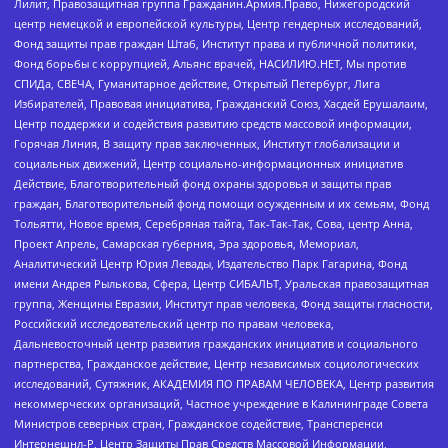
Лилит, Правозащитная группа Гражданин.Армия.Право, Нижегородский
центр немецкой и европейской культуры, Центр гендерных исследований,
Фонд защиты прав граждан Штаб, Институт права и публичной политики,
Фонд борьбы с коррупцией, Альянс врачей, НАСИЛИЮ.НЕТ, Мы против
СПИДа, СВЕЧА, Гуманитарное действие, Открытый Петербург, Лига
Избирателей, Правовая инициатива, Гражданский Союз, Хасдей Ерушалаим,
Центр поддержки и содействия развитию средств массовой информации,
Горячая Линия, В защиту прав заключенных, Институт глобализации и
социальных движений, Центр социально-информационных инициатив
Действие, Благотворительный фонд охраны здоровья и защиты прав
граждан, Благотворительный фонд помощи осужденным и их семьям, Фонд
Тольятти, Новое время, Серебряная тайга, Так-Так-Так, Сова, центр Анна,
Проект Апрель, Самарская губерния, Эра здоровья, Мемориал,
Аналитический Центр Юрия Левады, Издательство Парк Гагарина, Фонд
имени Андрея Рылькова, Сфера, Центр СИБАЛЬТ, Уральская правозащитная
группа, Женщины Евразии, Институт прав человека, Фонд защиты гласности,
Российский исследовательский центр по правам человека,
Дальневосточный центр развития гражданских инициатив и социального
партнерства, Гражданское действие, Центр независимых социологических
исследований, Сутяжник, АКАДЕМИЯ ПО ПРАВАМ ЧЕЛОВЕКА, Центр развития
некоммерческих организаций, Частное учреждение в Калининграде Совета
Министров северных стран, Гражданское содействие, Трансперенси
Интернешнл-Р, Центр Защиты Прав Средств Массовой Информации,