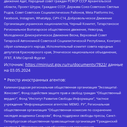
движение Адат, Народный совет граждан РСФСР СССР Архангельской
области, Проект Штурм, Граждане СССР, Держава Союз Советских Светлых
Родов, Совет Советских Социалистических Районов, Meta Platforms Inc,
Facebook, Instagram, WhatsApp, СИЧ-С14, Добровольческое Движение
Организации украинских националистов, Черный Комитет, Татарстанское
Региональное Всетатарское общественное движение, Невоград,
Молодежное Демократическое Движение Весна, Верховный Совет
Татарской Автономной Советской Социалистической Республики, Конгресс
ойрат-калмыцкого народа, Исполнительный комитет совета народных
депутатов Красноярского края, Этническое национальное объединение,
ЛГБТ, Я.МЫ Сергей Фургал
Источник:
https://minjust.gov.ru/ru/documents/7822/
данные
на
03.05.2024
* Реестр иностранных агентов:
Калининградская региональная общественная организация "Экозащита!-Женсовет", Фонд содействия защите прав и свобод граждан "Общественный вердикт", Фонд "Институт Развития Свободы Информации", Частное учреждение "Информационное агентство МЕМО. РУ", Региональная общественная организация "Общественная комиссия по сохранению наследия академика Сахарова", Фонд поддержки свободы прессы, Санкт-Петербургская общественная правозащитная организация "Гражданский контроль", Межрегиональная общественная организация "Информационно-просветительский центр "Мемориал", Региональный Фонд "Центр Защиты Прав Средств Массовой Информации", с 05.12.2023 Фонд "Центр Защиты Прав Средств массовой информации", Региональная общественная благотворительная организация помощи беженцам и мигрантам "Гражданское содействие", Негосударственное образовательное учреждение дополнительного профессионального образования (повышение квалификации) специалистов "АКАДЕМИЯ ПО ПРАВАМ ЧЕЛОВЕКА", Свердловская региональная общественная организация "Сутяжник", Автономная некоммерческая организация "Центр независимых социологических исследований", Союз общественных объединений "Российский исследовательский центр по правам человека", Региональное общественное учреждение научно-информационный центр "МЕМОРИАЛ", Некоммерческая организация "Фонд защиты гласности", Автономная некоммерческая организация "Институт прав человека", Городская общественная организация "Екатеринбургское общество "МЕМОРИАЛ", Городская общественная организация "Рязанское историко-просветительское и правозащитное общество "Мемориал" (Рязанский Мемориал), Челябинский региональный орган общественной самодеятельности – женское общественное объединение "Женщины Евразии", Челябинский региональный орган общественной самодеятельности "Уральская правозащитная группа", Фонд содействия защите здоровья и социальной справедливости имени Андрея Рылькова, Автономная Некоммерческая Организация "Аналитический Центр Юрия Левады", Автономная некоммерческая организация социальной поддержки населения "Проект Апрель", Региональная общественная организация помощи женщинам и детям, находящимся в кризисной ситуации "Информационно-методический центр "Анна", Фонд содействия развитию массовых коммуникаций и правовому просвещению "Так-так-Так", Фонд содействия устойчивому развитию "Серебряная тайга", Свердловский региональный общественный фонд социальных проектов "Новое время", "Idel.Реалии", Кавказ.Реалии, Крым.Реалии, Телеканал Настоящее Время, Татаро-башкирская служба Радио Свобода (Azatliq Radiosi), Радио Свободная Европа/Радио Свобода (PCE/PC), "Сибирь.Реалии", "Фактограф", Благотворительный фонд помощи осужденным и их семьям, Автономная некоммерческая организация "Институт глобализации и социальных движений", Фонд "В защиту прав заключенных", Частное учреждение "Центр поддержки и содействия развитию средств массовой информации", Пензенский региональный общественный благотворительный фонд "Гражданский союз", "Север.Реалии", Некоммерческая организация Фонд "Правовая инициатива", Общество с ограниченной ответственностью "Радио Свободная Европа/Радио Свобода", Чешское информационное агентство "MEDIUM-ORIENT", Красноярская региональная общественная организация "Мы против СПИДа", Камалягин Денис Николаевич, Маркелов Сергей Евгеньевич, Пономарев Лев Александрович, Савицкая Людмила Алексеевна, Автономная некоммерческая организация "Центр по работе с проблемой насилия "НАСИЛИЮ.НЕТ", Межрегиональный профессиональный союз работников здравоохранения "Альянс врачей", Юридическое лицо, зарегистрированное в Латвийской Республике, SIA "Medusa Project" (регистрационный номер 40103797863, дата регистрации 10.06.2014), Некоммерческая организация "Фонд по борьбе с коррупцией", Автономная некоммерческая организация "Институт права и публичной политики", Баданин Роман Сергеевич, Гликин Максим Александрович, Железнова Мария Михайловна, Лукьянова Юлия Сергеевна, Маетная Елизавета Витальевна, Маняхин Петр Борисович, Чуракова Ольга Владимировна, Ярош Юлия Петровна, Юридическое лицо "The Insider SIA", зарегистрированное в Риге, Латвийская Республика (дата регистрации 26.06.2015), являющееся администратором доменного имени интернет-издания "The Insider SIA", https://theins.ru, Постернак Алексей Евгеньевич, Рубин Михаил Аркадьевич, Анин Роман Александрович, Юридическое лицо Istories fonds, зарегистрированное в Латвийской Республике (регистрационный номер 50008295751, дата регистрации 24.02.2020), Великовский Дмитрий Александрович, Долинина Ирина Николаевна, Мароховская Алеся Алексеевна, Шлейнов Роман Юрьевич, Шмагун Олеся Валентиновна, Общество с ограниченной ответственностью "Альтаир 2021", Общество с ограниченной ответственностью "Вега 2021", Общество с ограниченной ответственностью "Главный редактор 2021", Общество с ограниченной ответственностью "Ромашки монолит", Важенков Артем Валерьевич, Ивановская областная общественная организация "Центр гендерных исследований", Гурман Юрий Альбертович, Медиапроект "ОВД-Инфо", Егоров Владимир Владимирович, Жилинский Владимир Александрович, Общество с ограниченной ответственностью "ЗП", Иванова София Юрьевна, Карезина Инна Павловна, Кильтау Екатерина Викторовна, Петров Алексей Викторович, Пискунов Сергей Евгеньевич, Смирнов Сергей Сергеевич, Тихонов Михаил Сергеевич, Общество с ограниченной ответственностью "ЖУРНАЛИСТ-ИНОСТРАННЫЙ АГЕНТ", Арапова Галина Юрьевна, Вольтская Татьяна Анатольевна, Американская компания "Mason G.E.S. Anonymous Foundation" (США), являющаяся владельцем интернет-издания https://mnews.world/, Компания "Stichting Bellingcat", зарегистрированная в Нидерландах (дата регистрации 11.07.2018), Захаров Андрей Вячеславович, Клепиковская Екатерина Дмитриевна, Общество с ограниченной ответственностью "МЕМО", Перл Роман Александрович, Симонов Евгений Алексеевич, Соловьева Елена Анатольевна, Сотников Даниил Владимирович, Сурначева Елизавета Дмитриевна, Автономная некоммерческая организация по защите прав человека и информированию населения "Якутия – Наше Мнение", Общество с ограниченной ответственностью "Москоу диджитал медиа", с 26.01.2023 Общество с ограниченной ответственностью "Чайка Белые сады", Ветошкина Валерия Валерьевна, Заговора Максим Александрович, Межрегиональное общественное движение "Российская ЛГБТ - сеть", Оленичев Максим Владимирович, Павлов Иван Юрьевич, Скворцова Елена Сергеевна, Общество с ограниченной ответственностью "Как бы инагент", Кочетков Игорь Викторович, Общество с ограниченной ответственностью "Честные выборы", Еланчик Олег Александрович, Общество с ограниченной ответственностью "Нобелевский призыв", Гималова Регина Эмилевна, Григорьев Андрей Валерьевич, Григорьева Алина Александровна, Ассоциация по содействию защите прав призывников, альтернативнослужащих и военнослужащих "Правозащитная группа "Гражданин.Армия.Право", Хисамова Регина Фаритовна, Автономная некоммерческая организация по реализации социально-правовых программ "Лилит", Дальневосточное общественное движение "Маяк", Санкт-Петербургская ЛГБТ-инициативная группа "Выход", Инициативная группа ЛГБТ+ "Реверс", Алексеев Андрей Викторович, Бекбулатова Таисия Львовна, Беляев Иван Михайлович, Владыкина Елена Сергеевна, Гельман Марат Александрович, Никульшина Вероника Юрьевна, Толоконникова Надежда Андреевна, Шендерович Виктор Анатольевич, Общество с ограниченной ответственностью "Данное сообщение", Общество с ограниченной ответственностью Издательский дом "Новая глава", Айнбиндер Александра Александровна, Московский комьюнити-центр для ЛГБТ+инициатив, Благотворительный фонд развития филантропии, Deutsche Welle (Германия, Kurt-Schumacher-Strasse 3, 53113 Bonn), Борзунова Мария Михайловна, Воробьев Виктор Викторович, Голубева Анна Львовна, Константинова Алла Михайловна, Малкова Ирина Владимировна, Мурадов Мурад Абдулгалимович, Осетинская Елизавета Николаевна, Понасенков Евгений Николаевич, Ганапольский Матвей Юрьевич, Киселев Евгений Алексеевич, Борухович Ирина Григорьевна, Дремин Иван Тимофеевич, Дубровский Дмитрий Викторович, Красноярская региональная общественная организация поддержки и развития альтернативных образовательных технологий и межкультурных коммуникаций "ИНТЕРРА", Маяковская Екатерина Алексеевна, Фейгин Марк Захарович, Филимонов Андрей Викторович, Дзугкоева Регина Николаевна, Доброхотов Роман Александрович, Дудь Юрий Александрович, Елкин Сергей Владимирович, Кругликов Кирилл Игоревич, Сабунаева Мария Леонидовна, Семенов Алексей Владимирович, Шаинян Карен Багратович, Шульман Екатерина Михайловна, Асафьев Артур Валерьевич, Вахштайн Виктор Семенович, Венедиктов Алексей Алексеевич, Лушникова Екатерина Евгеньевна, Волков Леонид Михайлович, Невзоров Александр Глебович, Пархоменко Сергей Борисович, Сироткин Ярослав Николаевич, Кара-Мурза Владимир Владимирович, Баранова Наталья Владимировна, Гозман Леонид Яковлевич, Кагарлицкий Борис Юльевич, Климарев Михаил Валерьевич, Милов Владимир Станиславович, Автономная некоммерческая организация Краснодарский центр современного искусства "Типография", Моргенштерн Алишер Тагирович, Соболь Любовь Эдуардовна, Общество с ограниченной ответственностью "ЛИЗА НОРМ", Каспаров Гарри Кимович, Ходорковский Михаил Борисович, Общество с ограниченной ответственностью "Апрельские тезисы", Данилович Ирина Брониславовна, Кашин Олег Владимирович, Петров Николай Владимирович, Пивоваров Алексей Владимирович, Соколов Михаил Владимирович, Цветкова Юлия Владимировна, Чичваркин Евгений Александрович, Комитет против пыток/Команда против пыток, Общество с ограниченной ответственностью "Первый научный", Общество с ограниченной ответственностью "Вертолет и ко", Белоцерковская Вероника Борисовна, Кац Максим Евгеньевич, Лазарева Татьяна Юрьевна, Шаведдинов Руслан Табризович, Яшин Илья Валерьевич, Общество с ограниченной ответственностью "Иноагент ААВ", Алешковский Дмитрий Петрович, Альбац Евгения Марковна, Быков Дмитрий Львович, Галямина Юлия Евгеньевна, Лойко Сергей Леонидович, Мартынов Кирилл Константинович, Медведев Сергей Александрович, Крашенинников Федор Геннадиевич, Гордеева Катерина Вл