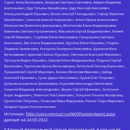
Саранг Анна Васильевна, Захарова Светлана Сергеевна, Аверин Владимир
Анатольевич, Щур Татьяна Михайловна, Щур Николай Алексеевич,
Блинушов Андрей Юрьевич, Мосин Алексей Геннадьевич, Гефтер Валентин
Михайлович, Симонов Алексей Кириллович, Флиге Ирина Анатольевна,
Мельникова Валентина Дмитриевна, Вититинова Елена Владимировна,
Баженова Светлана Куприяновна, Максимов Сергей Владимирович, Беляев
Сергей Иванович, Голубева Елена Николаевна, Ганнушкина Светлана
Алексеевна, Закс Елена Владимировна, Буртина Елена Юрьевна, Гендель
Людмила Залмановна, Кокорина Екатерина Алексеевна, Шуманов Илья
Вячеславович, Арапова Галина Юрьевна, Свечников Анатолий Мариевич,
Прохоров Вадим Юрьевич, Шахова Елена Владимировна, Подузов Сергей
Васильевич, Протасова Ирина Вячеславовна, Литинский Леонид Борисович,
Лукашевский Сергей Маркович, Бахмин Вячеслав Иванович, Шабад
Анатолий Ефимович, Сухих Дарья Николаевна, Орлов Олег Петрович,
Добровольская Анна Дмитриевна, Королева Александра Евгеньевна,
Смирнов Владимир Александрович, Вицин Сергей Ефимович, Золотухин
Борис Андреевич, Левинсон Лев Семенович, Локшина Татьяна Иосифовна,
Орлов Олег Петрович, Полякова Мара Федоровна, Резник Генри Маркович,
Захаров Герман Константинович
Источник:
http://unro.minjust.ru/NKOForeignAgent.aspx
данные на
24.03.2022
* Единый федеральный список организаций, в том числе