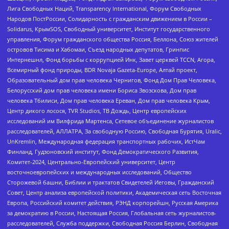
Лига Свободных Наций, Transparеncy International, Форум Свободных
Народов ПостРоссии, Солидарность с гражданским движением в России –
Solidarus, КрымSOS, Свободный университет, Институт государственного
управления, Форум гражданского общества Россия, Беллона, Союз жителей
островов Тисима и Хабомаи, Съезд народных депутатов, Гринпис
Интернешнл, Фонд борьбы с коррупцией Инк, Завет церквей TCCN, Агора,
Всемирный фонд природы, BDR Novaja Gazeta-Europe, Алтай проект,
Образовательный дом прав человека Чернигов, Фонд Дом Прав Человека,
Белорусский дом прав человека имени Бориса Звозскова, Дом прав
человека Тбилиси, Дом прав человека Ереван, Дом прав человека Крым,
Центр дикого лосося, TVR Studios, ТВ Дождь, Центр европейских
исследований им Вилфрида Мартенса, Сетевое объединение журналистов
расследователей, АЛЛАТРА, За свободную Россию, Свободная Бурятия, Uralic,
UnKremlin, Международная федерация транспортных рабочих, ИстЧам
Финланд, Гудзоновский институт, Фонд Демократического Развития,
Комитет-2024, Центрально-Европейский университет, Центр
восточноевропейских и международных исследований, Общество
Сторожевой башни, Библии и трактатов Свидетелей Иеговы, Гражданский
Совет, Центр анализа европейской политики, Академическая сеть Восточная
Европа, Российский комитет действия, РЭНД корпорейшн, Русская Америка
за демократию в России, Настоящая Россия, Глобальная сеть журналистов-
расследователей, Служба поддержки, Свободная Россия Берлин, Свободная