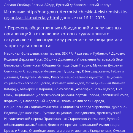
Легион Свобода России, Айдар, Русский добровольческий корпус
Источник:
http://nac.gov.ru/terroristicheskie-i-ekstremistskie-
organizacii-i-materialy.html
данные на
16.11.2023
* Перечень общественных объединений и религиозных
организаций в отношении которых судом принято
вступившее в законную силу решение о ликвидации или
запрете деятельности:
Национал-большевистская партия, ВЕК РА, Рада земли Кубанской Духовно
Родовой Державы Русь, Община Духовного Управления Асгардской Веси
Беловодья, Славянская Община Капища Веды Перуна, Мужская Духовная
Семинария Староверов-Инглингов, Нурджулар, К Богодержавию, Таблиги
Джамаат, Свидетели Иеговы, Русское национальное единство, Национал-
социалистическое общество, Джамаат мувахидов, Объединенный Вилайат
Кабарды, Балкарии и Карачая, Союз славян, Ат-Такфир Валь-Хиджра, Пит
Буль, Национал-социалистическая рабочая партия России, Славянский союз,
Формат-18, Благородный Орден Дьявола, Армия воли народа,
Национальная Социалистическая Инициатива города Череповца, Духовно-
Родовая Держава Русь, Русское национальное единство, Древнерусской
Инглистической церкви Православных Староверов-Инглингов, Русский
общенациональный союз, Движение против нелегальной иммиграции,
Кровь и Честь, О свободе совести и о религиозных объединениях, Омская