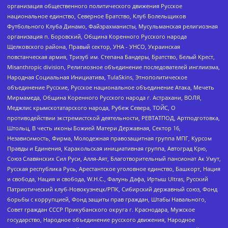
организация общественного политического движения Русское
национальное единство, Северное Братство, Клуб Болельщиков
Футбольного Клуба Динамо, Файзрахманисты, Мусульманская религиозная
организация п. Боровский, Община Коренного Русского народа
Щелковского района, Правый сектор, УНА - УНСО, Украинская
повстанческая армия, Тризуб им. Степана Бандеры, Братство, Белый Крест,
Misanthropic division, Религиозное объединение последователей инглиизма,
Народная Социальная Инициатива, TulaSkins, Этнополитическое
объединение Русские, Русское национальное объединение Атака, Мечеть
Мирмамеда, Община Коренного Русского народа г. Астрахани, ВОЛЯ,
Меджлис крымскотатарского народа, Рубеж Севера, ТОЙС, О
противодействии экстремистской деятельности, РЕВТАТПОД, Артподготовка,
Штольц, В честь иконы Божией Матери Державная, Сектор 16,
Независимость, Фирма, Молодежная правозащитная группа МПГ, Курсом
Правды и Единения, Каракольская инициативная группа, Автоград Крю,
Союз Славянских Сил Руси, Алля-Аят, Благотворительный пансионат Ак Умут,
Русская республика Русь, Арестантское уголовное единство, Башкорт, Нация
и свобода, Нация и свобода, W.H.С., Фалунь Дафа, Иртыш Ultras, Русский
Патриотический клуб-Новокузнецк/РПК, Сибирский державный союз, Фонд
борьбы с коррупцией, Фонд защиты прав граждан, Штабы Навального,
Совет граждан СССР Прикубанского округа г. Краснодара, Мужское
государство, Народное объединение русского движения, Народное