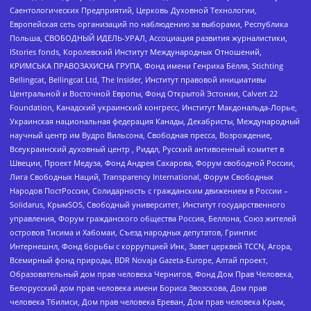
Саентологических Предприятий, Церковь Духовной Технологии,
Европейская сеть организаций по наблюдению за выборами, Республика
Польша, СВОБОДНЫЙ ИДЕЛЬ-УРАЛ, Ассоциация развития журналистики,
IStories fonds, Королевский Институт Международных Отношений,
КРИМСЬКА ПРАВОЗАХИСНА ГРУПА, Фонд имени Генриха Бёлля, Stichting
Bellingcat, Bellingcat Ltd, The Insider, Институт правовой инициативы
Центральной и Восточной Европы, Фонд Открытой Эстонии, Calvert 22
Foundation, Канадский украинский конгресс, Институт Макдональда-Лорье,
Украинская национальная федерация Канады, Декабристы, Международный
научный центр им Вудро Вильсона, Свободная пресса, Возрождение,
Всеукраинский духовный центр , Риддл, Русский антивоенный комитет в
Швеции, Проект Медуза, Фонд Андрея Сахарова, Форум свободной России,
Лига Свободных Наций, Transparеncy International, Форум Свободных
Народов ПостРоссии, Солидарность с гражданским движением в России –
Solidarus, КрымSOS, Свободный университет, Институт государственного
управления, Форум гражданского общества Россия, Беллона, Союз жителей
островов Тисима и Хабомаи, Съезд народных депутатов, Гринпис
Интернешнл, Фонд борьбы с коррупцией Инк, Завет церквей TCCN, Агора,
Всемирный фонд природы, BDR Novaja Gazeta-Europe, Алтай проект,
Образовательный дом прав человека Чернигов, Фонд Дом Прав Человека,
Белорусский дом прав человека имени Бориса Звозскова, Дом прав
человека Тбилиси, Дом прав человека Ереван, Дом прав человека Крым,