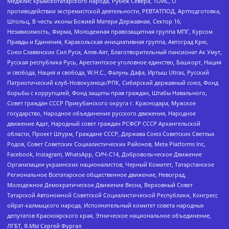
Меджлис крымскотатарского народа, Рубеж Севера, ТОЙС, О
противодействии экстремистской деятельности, РЕВТАТПОД, Артподготовка,
Штольц, В честь иконы Божией Матери Державная, Сектор 16,
Независимость, Фирма, Молодежная правозащитная группа МПГ, Курсом
Правды и Единения, Каракольская инициативная группа, Автоград Крю,
Союз Славянских Сил Руси, Алля-Аят, Благотворительный пансионат Ак Умут,
Русская республика Русь, Арестантское уголовное единство, Башкорт, Нация
и свобода, Нация и свобода, W.H.С., Фалунь Дафа, Иртыш Ultras, Русский
Патриотический клуб-Новокузнецк/РПК, Сибирский державный союз, Фонд
борьбы с коррупцией, Фонд защиты прав граждан, Штабы Навального,
Совет граждан СССР Прикубанского округа г. Краснодара, Мужское
государство, Народное объединение русского движения, Народное
движение Адат, Народный совет граждан РСФСР СССР Архангельской
области, Проект Штурм, Граждане СССР, Держава Союз Советских Светлых
Родов, Совет Советских Социалистических Районов, Meta Platforms Inc,
Facebook, Instagram, WhatsApp, СИЧ-С14, Добровольческое Движение
Организации украинских националистов, Черный Комитет, Татарстанское
Региональное Всетатарское общественное движение, Невоград,
Молодежное Демократическое Движение Весна, Верховный Совет
Татарской Автономной Советской Социалистической Республики, Конгресс
ойрат-калмыцкого народа, Исполнительный комитет совета народных
депутатов Красноярского края, Этническое национальное объединение,
ЛГБТ, Я.МЫ Сергей Фургал