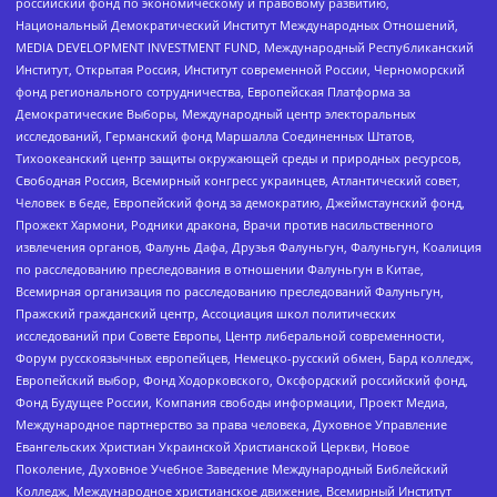
российский фонд по экономическому и правовому развитию,
Национальный Демократический Институт Международных Отношений,
MEDIA DEVELOPMENT INVESTMENT FUND, Международный Республиканский
Институт, Открытая Россия, Институт современной России, Черноморский
фонд регионального сотрудничества, Европейская Платформа за
Демократические Выборы, Международный центр электоральных
исследований, Германский фонд Маршалла Соединенных Штатов,
Тихоокеанский центр защиты окружающей среды и природных ресурсов,
Свободная Россия, Всемирный конгресс украинцев, Атлантический совет,
Человек в беде, Европейский фонд за демократию, Джеймстаунский фонд,
Прожект Хармони, Родники дракона, Врачи против насильственного
извлечения органов, Фалунь Дафа, Друзья Фалуньгун, Фалуньгун, Коалиция
по расследованию преследования в отношении Фалуньгун в Китае,
Всемирная организация по расследованию преследований Фалуньгун,
Пражский гражданский центр, Ассоциация школ политических
исследований при Совете Европы, Центр либеральной современности,
Форум русскоязычных европейцев, Немецко-русский обмен, Бард колледж,
Европейский выбор, Фонд Ходорковского, Оксфордский российский фонд,
Фонд Будущее России, Компания свободы информации, Проект Медиа,
Международное партнерство за права человека, Духовное Управление
Евангельских Христиан Украинской Христианской Церкви, Новое
Поколение, Духовное Учебное Заведение Международный Библейский
Колледж, Международное христианское движение, Всемирный Институт