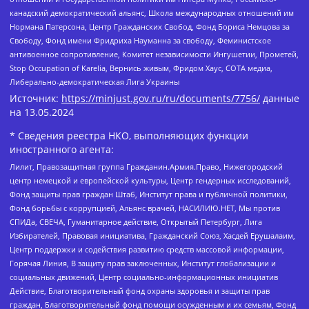
канадский демократический альянс, Школа международных отношений им
Нормана Патерсона, Центр Гражданских Свобод, Фонд Бориса Немцова за
Свободу, Фонд имени Фридриха Науманна за свободу, Феминистское
антивоенное сопротивление, Комитет независимости Ингушетии, Прометей,
Stop Occupation of Karelia, Вернись живым, Фридом Хаус, СОТА медиа,
Либерально-демократическая Лига Украины
Источник:
https://minjust.gov.ru/ru/documents/7756/
данные
на
13.05.2024
* Сведения реестра НКО, выполняющих функции
иностранного агента:
Лилит, Правозащитная группа Гражданин.Армия.Право, Нижегородский
центр немецкой и европейской культуры, Центр гендерных исследований,
Фонд защиты прав граждан Штаб, Институт права и публичной политики,
Фонд борьбы с коррупцией, Альянс врачей, НАСИЛИЮ.НЕТ, Мы против
СПИДа, СВЕЧА, Гуманитарное действие, Открытый Петербург, Лига
Избирателей, Правовая инициатива, Гражданский Союз, Хасдей Ерушалаим,
Центр поддержки и содействия развитию средств массовой информации,
Горячая Линия, В защиту прав заключенных, Институт глобализации и
социальных движений, Центр социально-информационных инициатив
Действие, Благотворительный фонд охраны здоровья и защиты прав
граждан, Благотворительный фонд помощи осужденным и их семьям, Фонд