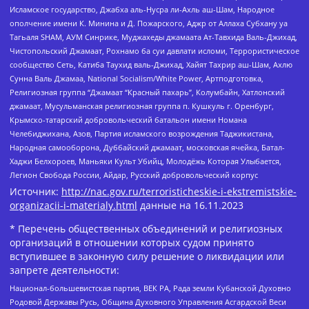
Исламское государство, Джабха аль-Нусра ли-Ахль аш-Шам, Народное
ополчение имени К. Минина и Д. Пожарского, Аджр от Аллаха Субхану уа
Тагьаля SHAM, АУМ Синрике, Муджахеды джамаата Ат-Тавхида Валь-Джихад,
Чистопольский Джамаат, Рохнамо ба суи давлати исломи, Террористическое
сообщество Сеть, Катиба Таухид валь-Джихад, Хайят Тахрир аш-Шам, Ахлю
Сунна Валь Джамаа, National Socialism/White Power, Артподготовка,
Религиозная группа “Джамаат “Красный пахарь”, Колумбайн, Хатлонский
джамаат, Мусульманская религиозная группа п. Кушкуль г. Оренбург,
Крымско-татарский добровольческий батальон имени Номана
Челебиджихана, Азов, Партия исламского возрождения Таджикистана,
Народная самооборона, Дуббайский джамаат, московская ячейка, Батал-
Хаджи Белхороев, Маньяки Культ Убийц, Молодёжь Которая Улыбается,
Легион Свобода России, Айдар, Русский добровольческий корпус
Источник:
http://nac.gov.ru/terroristicheskie-i-ekstremistskie-
organizacii-i-materialy.html
данные на
16.11.2023
* Перечень общественных объединений и религиозных
организаций в отношении которых судом принято
вступившее в законную силу решение о ликвидации или
запрете деятельности:
Национал-большевистская партия, ВЕК РА, Рада земли Кубанской Духовно
Родовой Державы Русь, Община Духовного Управления Асгардской Веси