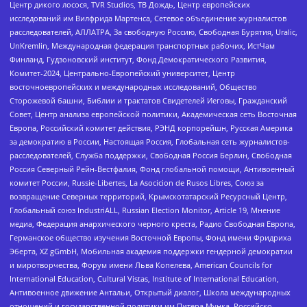
Центр дикого лосося, TVR Studios, ТВ Дождь, Центр европейских
исследований им Вилфрида Мартенса, Сетевое объединение журналистов
расследователей, АЛЛАТРА, За свободную Россию, Свободная Бурятия, Uralic,
UnKremlin, Международная федерация транспортных рабочих, ИстЧам
Финланд, Гудзоновский институт, Фонд Демократического Развития,
Комитет-2024, Центрально-Европейский университет, Центр
восточноевропейских и международных исследований, Общество
Сторожевой башни, Библии и трактатов Свидетелей Иеговы, Гражданский
Совет, Центр анализа европейской политики, Академическая сеть Восточная
Европа, Российский комитет действия, РЭНД корпорейшн, Русская Америка
за демократию в России, Настоящая Россия, Глобальная сеть журналистов-
расследователей, Служба поддержки, Свободная Россия Берлин, Свободная
Россия Северный Рейн-Вестфалия, Фонд глобальной помощи, Антивоенный
комитет России, Russie-Libertes, La Asocicion de Rusos Libres, Союз за
возвращение Северных территорий, Крымскотатарский Ресурсный Центр,
Глобальный союз IndustriALL, Russian Election Monitor, Article 19, Мнение
медиа, Федерация анархического черного креста, Радио Свободная Европа,
Германское общество изучения Восточной Европы, Фонд имени Фридриха
Эберта, XZ gGmbH, Мобильная академия поддержки гендерной демократии
и миротворчества, Форум имени Льва Копелева, American Councils for
International Education, Cultural Vistas, Institute of International Education,
Антивоенное движение Антальи, Открытый диалог, Школа международных
отношений и государственной политики им Питера Мунка, Российско-