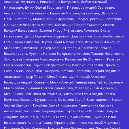
Анастасия Евгеньевна, Ривина Анна Валерьевна, Бойко Анатолий
Николаевич, Дугин Сергей Георгиевич, Пивоваров Андрей Сергеевич,
Аверин Виталий Евгеньевич, Барахоев Магомед Бекханович, Шарипков
Олег Викторович, Мошель Ирина Ароновна, Шведов Григорий Сергеевич,
Пономарев Лев Александрович, Каргалицкий Борис Юльевич, Созаев
Валерий Валерьевич, Исламов Тимур Рифгатович, Романова Ольга
Евгеньевна, Щаров Сергей Алексадрович, Цирульников Борис Альбертович,
Гасан Ольга Павловна, Паутов Юрий Анатольевич, Верховский Александр
Маркович, Пислакова-Паркер Марина Петровна, Кочеткова Татьяна
Владимировна, Чуркина Наталья Валерьевна, Акимова Татьяна Николаевна,
Золотарева Екатерина Александровна, Рачинский Ян Збигневич, Жемкова
Елена Борисовна, Гудков Лев Дмитриевич, Илларионова Юлия Юрьевна,
Саранг Анна Васильевна, Захарова Светлана Сергеевна, Аверин Владимир
Анатольевич, Щур Татьяна Михайловна, Щур Николай Алексеевич,
Блинушов Андрей Юрьевич, Мосин Алексей Геннадьевич, Гефтер Валентин
Михайлович, Симонов Алексей Кириллович, Флиге Ирина Анатольевна,
Мельникова Валентина Дмитриевна, Вититинова Елена Владимировна,
Баженова Светлана Куприяновна, Максимов Сергей Владимирович, Беляев
Сергей Иванович, Голубева Елена Николаевна, Ганнушкина Светлана
Алексеевна, Закс Елена Владимировна, Буртина Елена Юрьевна, Гендель
Людмила Залмановна, Кокорина Екатерина Алексеевна, Шуманов Илья
Вячеславович, Арапова Галина Юрьевна, Свечников Анатолий Мариевич,
Прохоров Вадим Юрьевич, Шахова Елена Владимировна, Подузов Сергей