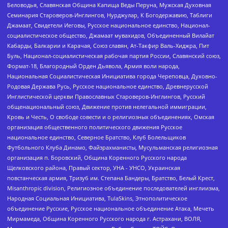
Беловодья, Славянская Община Капища Веды Перуна, Мужская Духовная
Семинария Староверов-Инглингов, Нурджулар, К Богодержавию, Таблиги
Джамаат, Свидетели Иеговы, Русское национальное единство, Национал-
социалистическое общество, Джамаат мувахидов, Объединенный Вилайат
Кабарды, Балкарии и Карачая, Союз славян, Ат-Такфир Валь-Хиджра, Пит
Буль, Национал-социалистическая рабочая партия России, Славянский союз,
Формат-18, Благородный Орден Дьявола, Армия воли народа,
Национальная Социалистическая Инициатива города Череповца, Духовно-
Родовая Держава Русь, Русское национальное единство, Древнерусской
Инглистической церкви Православных Староверов-Инглингов, Русский
общенациональный союз, Движение против нелегальной иммиграции,
Кровь и Честь, О свободе совести и о религиозных объединениях, Омская
организация общественного политического движения Русское
национальное единство, Северное Братство, Клуб Болельщиков
Футбольного Клуба Динамо, Файзрахманисты, Мусульманская религиозная
организация п. Боровский, Община Коренного Русского народа
Щелковского района, Правый сектор, УНА - УНСО, Украинская
повстанческая армия, Тризуб им. Степана Бандеры, Братство, Белый Крест,
Misanthropic division, Религиозное объединение последователей инглиизма,
Народная Социальная Инициатива, TulaSkins, Этнополитическое
объединение Русские, Русское национальное объединение Атака, Мечеть
Мирмамеда, Община Коренного Русского народа г. Астрахани, ВОЛЯ,