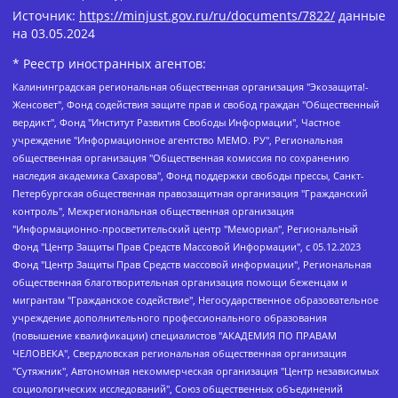
Источник:
https://minjust.gov.ru/ru/documents/7822/
данные
на
03.05.2024
* Реестр иностранных агентов:
Калининградская региональная общественная организация "Экозащита!-Женсовет", Фонд содействия защите прав и свобод граждан "Общественный вердикт", Фонд "Институт Развития Свободы Информации", Частное учреждение "Информационное агентство МЕМО. РУ", Региональная общественная организация "Общественная комиссия по сохранению наследия академика Сахарова", Фонд поддержки свободы прессы, Санкт-Петербургская общественная правозащитная организация "Гражданский контроль", Межрегиональная общественная организация "Информационно-просветительский центр "Мемориал", Региональный Фонд "Центр Защиты Прав Средств Массовой Информации", с 05.12.2023 Фонд "Центр Защиты Прав Средств массовой информации", Региональная общественная благотворительная организация помощи беженцам и мигрантам "Гражданское содействие", Негосударственное образовательное учреждение дополнительного профессионального образования (повышение квалификации) специалистов "АКАДЕМИЯ ПО ПРАВАМ ЧЕЛОВЕКА", Свердловская региональная общественная организация "Сутяжник", Автономная некоммерческая организация "Центр независимых социологических исследований", Союз общественных объединений "Российский исследовательский центр по правам человека", Региональное общественное учреждение научно-информационный центр "МЕМОРИАЛ", Некоммерческая организация "Фонд защиты гласности", Автономная некоммерческая организация "Институт прав человека", Городская общественная организация "Екатеринбургское общество "МЕМОРИАЛ", Городская общественная организация "Рязанское историко-просветительское и правозащитное общество "Мемориал" (Рязанский Мемориал), Челябинский региональный орган общественной самодеятельности – женское общественное объединение "Женщины Евразии", Челябинский региональный орган общественной самодеятельности "Уральская правозащитная группа", Фонд содействия защите здоровья и социальной справедливости имени Андрея Рылькова, Автономная Некоммерческая Организация "Аналитический Центр Юрия Левады", Автономная некоммерческая организация социальной поддержки населения "Проект Апрель", Региональная общественная организация помощи женщинам и детям, находящимся в кризисной ситуации "Информационно-методический центр "Анна", Фонд содействия развитию массовых коммуникаций и правовому просвещению "Так-так-Так", Фонд содействия устойчивому развитию "Серебряная тайга", Свердловский региональный общественный фонд социальных проектов "Новое время", "Idel.Реалии", Кавказ.Реалии, Крым.Реалии, Телеканал Настоящее Время, Татаро-башкирская служба Радио Свобода (Azatliq Radiosi), Радио Свободная Европа/Радио Свобода (PCE/PC), "Сибирь.Реалии", "Фактограф", Благотворительный фонд помощи осужденным и их семьям, Автономная некоммерческая организация "Институт глобализации и социальных движений", Фонд "В защиту прав заключенных", Частное учреждение "Центр поддержки и содействия развитию средств массовой информации", Пензенский региональный общественный благотворительный фонд "Гражданский союз", "Север.Реалии", Некоммерческая организация Фонд "Правовая инициатива", Общество с ограниченной ответственностью "Радио Свободная Европа/Радио Свобода", Чешское информационное агентство "MEDIUM-ORIENT", Красноярская региональная общественная организация "Мы против СПИДа", Камалягин Денис Николаевич, Маркелов Сергей Евгеньевич, Пономарев Лев Александрович, Савицкая Людмила Алексеевна, Автономная некоммерческая организация "Центр по работе с проблемой насилия "НАСИЛИЮ.НЕТ", Межрегиональный профессиональный союз работников здравоохранения "Альянс врачей", Юридическое лицо, зарегистрированное в Латвийской Республике, SIA "Medusa Project" (регистрационный номер 40103797863, дата регистрации 10.06.2014), Некоммерческая организация "Фонд по борьбе с коррупцией", Автономная некоммерческая организация "Институт права и публичной политики", Баданин Роман Сергеевич, Гликин Максим Александрович, Железнова Мария Михайловна, Лукьянова Юлия Сергеевна, Маетная Елизавета Витальевна, Маняхин Петр Борисович, Чуракова Ольга Владимировна, Ярош Юлия Петровна, Юридическое лицо "The Insider SIA", зарегистрированное в Риге, Латвийская Республика (дата регистрации 26.06.2015), являющееся администратором доменного имени интернет-издания "The Insider SIA", https://theins.ru, Постернак Алексей Евгеньевич, Рубин Михаил Аркадьевич, Анин Роман Александрович, Юридическое лицо Istories fonds, зарегистрированное в Латвийской Республике (регистрационный номер 50008295751, дата регистрации 24.02.2020), Великовский Дмитрий Александрович, Долинина Ирина Николаевна, Мароховская Алеся Алексеевна, Шлейнов Роман Юрьевич, Шмагун Олеся Валентиновна, Общество с ограниченной ответственностью "Альтаир 2021", Общество с ограниченной ответственностью "Вега 2021", Общество с ограниченной ответственностью "Главный редактор 2021", Общество с ограниченной ответственностью "Ромашки монолит", Важенков Артем Валерьевич, Ивановская областная общественная организация "Центр гендерных исследований", Гурман Юрий Альбертович, Медиапроект "ОВД-Инфо", Егоров Владимир Владимирович, Жилинский Владимир Александрович, Общество с ограниченной ответственностью "ЗП", Иванова София Юрьевна, Карезина Инна Павловна, Кильтау Екатерина Викторовна, Петров Алексей Викторович, Пискунов Сергей Евгеньевич, Смирнов Сергей Сергеевич, Тихонов Михаил Сергеевич, Общество с ограниченной ответственностью "ЖУРНАЛИСТ-ИНОСТРАННЫЙ АГЕНТ", Арапова Галина Юрьевна, Вольтская Татьяна Анатольевна, Американская компания "Mason G.E.S. Anonymous Foundation" (США), являющаяся владельцем интернет-издания https://mnews.world/, Компания "Stichting Bellingcat", зарегистрированная в Нидерландах (дата регистрации 11.07.2018), Захаров Андрей Вячеславович, Клепиковская Екатерина Дмитриевна, Общество с ограниченной ответственностью "МЕМО", Перл Роман Александрович, Симонов Евгений Алексеевич, Соловьева Елена Анатольевна, Сотников Даниил Владимирович, Сурначева Елизавета Дмитриевна, Автономная некоммерческая организация по защите прав человека и информированию населения "Якутия – Наше Мнение", Общество с ограниченной ответственностью "Москоу диджитал медиа", с 26.01.2023 Общество с ограниченной ответственностью "Чайка Белые сады", Ветошкина Валерия Валерьевна, Заговора Максим Александрович, Межрегиональное общественное движение "Российская ЛГБТ - сеть", Оленичев Максим Владимирович, Павлов Иван Юрьевич, Скворцова Елена Сергеевна, Общество с ограниченной ответственностью "Как бы инагент", Кочетков Игорь Викторович, Общество с ограниченной ответственностью "Честные выборы", Еланчик Олег Александрович, Общество с ограниченной ответственностью "Нобелевский призыв", Гималова Регина Эмилевна, Григорьев Андрей Валерьевич, Григорьева Алина Александровна, Ассоциация по содействию защите прав призывников, альтернативнослужащих и военнослужащих "Правозащитная группа "Гражданин.Армия.Право", Хисамова Регина Фаритовна, Автономная некоммерческая организация по реализации социально-правовых программ "Лилит", Дальневосточное общественное движение "Маяк", Санкт-Петербургская ЛГБТ-инициативная группа "Выход", Инициативная группа ЛГБТ+ "Реверс", Алексеев Андрей Викторович, Бекбулатова Таисия Львовна, Беляев Иван Михайлович, Владыкина Елена Сергеевна, Гельман Марат Александрович, Никульшина Вероника Юрьевна, Толоконникова Надежда Андреевна, Шендерович Виктор Анатольевич, Общество с ограниченной ответственностью "Данное сообщение", Общество с ограниченной ответственностью Издательский дом "Новая глава", Айнбиндер Александра Александровна, Московский комьюнити-центр для ЛГБТ+инициатив, Благотворительный фонд развития филантропии, Deutsche Welle (Германия, Kurt-Schumacher-Strasse 3, 53113 Bonn), Борзунова Мария Михайловна, Воробьев Виктор Викторович, Голубева Анна Львовна, Константинова Алла Михайловна, Малкова Ирина Владимировна, Мурадов Мурад Абдулгалимович, Осетинская Елизавета Николаевна, Понасенков Евгений Николаевич, Ганапольский Матвей Юрьевич, Киселев Евгений Алексеевич, Борухович Ирина Григорьевна, Дремин Иван Тимофеевич, Дубровский Дмитрий Викторович, Красноярская региональная общественная организация поддержки и развития альтернативных образовательных технологий и межкультурных коммуникаций "ИНТЕРРА", Маяковская Екатерина Алексеевна, Фейгин Марк Захарович, Филимонов Андрей Викторович, Дзугкоева Регина Николаевна, Доброхотов Роман Александрович, Дудь Юрий Александрович, Елкин Сергей Владимирович, Кругликов Кирилл Игоревич, Сабунаева Мария Леонидовна, Семенов Алексей Владимирович, Шаинян Карен Багратович, Шульман Екатерина Михайловна, Асафьев Артур Валерьевич, Вахштайн Виктор Семенович, Венедиктов Алексей Алексеевич, Лушникова Екатерина Евгеньевна, Волков Леонид Михайлович, Невзоров Александр Глебович, Пархоменко Сергей Борисович, Сироткин Ярослав Николаевич, Кара-Мурза Владимир Владимирович, Баранова Наталья Владимировна, Гозман Леонид Яковлевич, Кагарлицкий Борис Юльевич, Климарев Михаил Валерьевич, Милов Владимир Станиславович, Автономная некоммерческая организация Краснодарский центр современного искусства "Типография", Моргенштерн Алишер Тагирович, Соболь Любовь Эдуардовна, Общество с ограниченной ответственностью "ЛИЗА НОРМ", Каспаров Гарри Кимович, Ходорковский Михаил Борисович, Общество с ограниченной ответственностью "Апрельские тезисы", Данилович Ирина Брониславовна, Кашин Олег Владимирович, Петров Николай Владимирович, Пивоваров Алексей Владимирович, Соколов Михаил Владимирович, Цветкова Юлия Владимировна, Чичваркин Евгений Александрович, Комитет против пыток/Команда против пыток, Общество с ограниченной ответственностью "Первый научный", Общество с ограниченной ответственностью "Вертолет и ко", Белоцерковская Вероника Борисовна, Кац Максим Евгеньевич, Лазарева Татьяна Юрьевна, Шаведдинов Руслан Табризович, Яшин Илья Валерьевич, Общество с ограниченной ответственностью "Иноагент ААВ", Алешковский Дмитрий Петрович, Альбац Евгения Марковна, Быков Дмитрий Львович, Галямина Юлия Евгеньевна, Лойко Сергей Леонидович, Мартынов Кирилл Константинович, Медведев Сергей Александрович, Крашенинников Федор Геннадиевич, Гордеева Катерина Вл