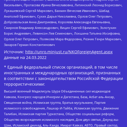
Васильевич, Протасова Ирина Вячеславовна, Литинский Леонид Борисович,
Лукашевский Сергей Маркович, Бахмин Вячеслав Иванович, Шабад
Анатолий Ефимович, Сухих Дарья Николаевна, Орлов Олег Петрович,
Добровольская Анна Дмитриевна, Королева Александра Евгеньевна,
Смирнов Владимир Александрович, Вицин Сергей Ефимович, Золотухин
Борис Андреевич, Левинсон Лев Семенович, Локшина Татьяна Иосифовна,
Орлов Олег Петрович, Полякова Мара Федоровна, Резник Генри Маркович,
Захаров Герман Константинович
Источник:
http://unro.minjust.ru/NKOForeignAgent.aspx
данные на
24.03.2022
* Единый федеральный список организаций, в том числе
иностранных и международных организаций, признанных
в соответствии с законодательством Российской Федерации
террористическими:
Высший военный Маджлисуль Шура Объединенных сил моджахедов
Кавказа, Конгресс народов Ичкерии и Дагестана, База, Асбат аль-Ансар,
Священная война, Исламская группа, Братья-мусульмане, Партия
исламского освобождения, Лашкар-И-Тайба, Исламская группа, Движение
Талибан, Исламская партия Туркестана, Общество социальных реформ,
Общество возрождения исламского наследия, Дом двух святых, Джунд аш-
Шам, Исламский джихад, Аль-Каида, Имарат Кавказ, АБТО, Правый сектор,