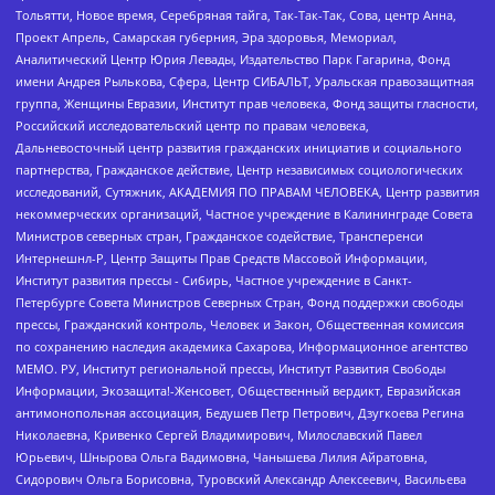
Тольятти, Новое время, Серебряная тайга, Так-Так-Так, Сова, центр Анна,
Проект Апрель, Самарская губерния, Эра здоровья, Мемориал,
Аналитический Центр Юрия Левады, Издательство Парк Гагарина, Фонд
имени Андрея Рылькова, Сфера, Центр СИБАЛЬТ, Уральская правозащитная
группа, Женщины Евразии, Институт прав человека, Фонд защиты гласности,
Российский исследовательский центр по правам человека,
Дальневосточный центр развития гражданских инициатив и социального
партнерства, Гражданское действие, Центр независимых социологических
исследований, Сутяжник, АКАДЕМИЯ ПО ПРАВАМ ЧЕЛОВЕКА, Центр развития
некоммерческих организаций, Частное учреждение в Калининграде Совета
Министров северных стран, Гражданское содействие, Трансперенси
Интернешнл-Р, Центр Защиты Прав Средств Массовой Информации,
Институт развития прессы - Сибирь, Частное учреждение в Санкт-
Петербурге Совета Министров Северных Стран, Фонд поддержки свободы
прессы, Гражданский контроль, Человек и Закон, Общественная комиссия
по сохранению наследия академика Сахарова, Информационное агентство
МЕМО. РУ, Институт региональной прессы, Институт Развития Свободы
Информации, Экозащита!-Женсовет, Общественный вердикт, Евразийская
антимонопольная ассоциация, Бедушев Петр Петрович, Дзугкоева Регина
Николаевна, Кривенко Сергей Владимирович, Милославский Павел
Юрьевич, Шнырова Ольга Вадимовна, Чанышева Лилия Айратовна,
Сидорович Ольга Борисовна, Туровский Александр Алексеевич, Васильева