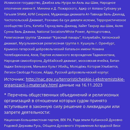
Исламское государство, Джабха аль-Нусра ли-Ахль аш-Шам, Народное
ополчение имени К. Минина и Д. Пожарского, Аджр от Аллаха Субхану уа
Тагьаля SHAM, АУМ Синрике, Муджахеды джамаата Ат-Тавхида Валь-Джихад,
Чистопольский Джамаат, Рохнамо ба суи давлати исломи, Террористическое
сообщество Сеть, Катиба Таухид валь-Джихад, Хайят Тахрир аш-Шам, Ахлю
Сунна Валь Джамаа, National Socialism/White Power, Артподготовка,
Религиозная группа “Джамаат “Красный пахарь”, Колумбайн, Хатлонский
джамаат, Мусульманская религиозная группа п. Кушкуль г. Оренбург,
Крымско-татарский добровольческий батальон имени Номана
Челебиджихана, Азов, Партия исламского возрождения Таджикистана,
Народная самооборона, Дуббайский джамаат, московская ячейка, Батал-
Хаджи Белхороев, Маньяки Культ Убийц, Молодёжь Которая Улыбается,
Легион Свобода России, Айдар, Русский добровольческий корпус
Источник:
http://nac.gov.ru/terroristicheskie-i-ekstremistskie-
organizacii-i-materialy.html
данные на
16.11.2023
* Перечень общественных объединений и религиозных
организаций в отношении которых судом принято
вступившее в законную силу решение о ликвидации или
запрете деятельности:
Национал-большевистская партия, ВЕК РА, Рада земли Кубанской Духовно
Родовой Державы Русь, Община Духовного Управления Асгардской Веси