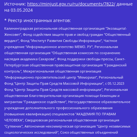
Источник:
https://minjust.gov.ru/ru/documents/7822/
данные
на
03.05.2024
* Реестр иностранных агентов:
Калининградская региональная общественная организация "Экозащита!-Женсовет", Фонд содействия защите прав и свобод граждан "Общественный вердикт", Фонд "Институт Развития Свободы Информации", Частное учреждение "Информационное агентство МЕМО. РУ", Региональная общественная организация "Общественная комиссия по сохранению наследия академика Сахарова", Фонд поддержки свободы прессы, Санкт-Петербургская общественная правозащитная организация "Гражданский контроль", Межрегиональная общественная организация "Информационно-просветительский центр "Мемориал", Региональный Фонд "Центр Защиты Прав Средств Массовой Информации", с 05.12.2023 Фонд "Центр Защиты Прав Средств массовой информации", Региональная общественная благотворительная организация помощи беженцам и мигрантам "Гражданское содействие", Негосударственное образовательное учреждение дополнительного профессионального образования (повышение квалификации) специалистов "АКАДЕМИЯ ПО ПРАВАМ ЧЕЛОВЕКА", Свердловская региональная общественная организация "Сутяжник", Автономная некоммерческая организация "Центр независимых социологических исследований", Союз общественных объединений "Российский исследовательский центр по правам человека", Региональное общественное учреждение научно-информационный центр "МЕМОРИАЛ", Некоммерческая организация "Фонд защиты гласности", Автономная некоммерческая организация "Институт прав человека", Городская общественная организация "Екатеринбургское общество "МЕМОРИАЛ", Городская общественная организация "Рязанское историко-просветительское и правозащитное общество "Мемориал" (Рязанский Мемориал), Челябинский региональный орган общественной самодеятельности – женское общественное объединение "Женщины Евразии", Челябинский региональный орган общественной самодеятельности "Уральская правозащитная группа", Фонд содействия защите здоровья и социальной справедливости имени Андрея Рылькова, Автономная Некоммерческая Организация "Аналитический Центр Юрия Левады", Автономная некоммерческая организация социальной поддержки населения "Проект Апрель", Региональная общественная организация помощи женщинам и детям, находящимся в кризисной ситуации "Информационно-методический центр "Анна", Фонд содействия развитию массовых коммуникаций и правовому просвещению "Так-так-Так", Фонд содействия устойчивому развитию "Серебряная тайга", Свердловский региональный общественный фонд социальных проектов "Новое время", "Idel.Реалии", Кавказ.Реалии, Крым.Реалии, Телеканал Настоящее Время, Татаро-башкирская служба Радио Свобода (Azatliq Radiosi), Радио Свободная Европа/Радио Свобода (PCE/PC), "Сибирь.Реалии", "Фактограф", Благотворительный фонд помощи осужденным и их семьям, Автономная некоммерческая организация "Институт глобализации и социальных движений", Фонд "В защиту прав заключенных", Частное учреждение "Центр поддержки и содействия развитию средств массовой информации", Пензенский региональный общественный благотворительный фонд "Гражданский союз", "Север.Реалии", Некоммерческая организация Фонд "Правовая инициатива", Общество с ограниченной ответственностью "Радио Свободная Европа/Радио Свобода", Чешское информационное агентство "MEDIUM-ORIENT", Красноярская региональная общественная организация "Мы против СПИДа", Камалягин Денис Николаевич, Маркелов Сергей Евгеньевич, Пономарев Лев Александрович, Савицкая Людмила Алексеевна, Автономная некоммерческая организация "Центр по работе с проблемой насилия "НАСИЛИЮ.НЕТ", Межрегиональный профессиональный союз работников здравоохранения "Альянс врачей", Юридическое лицо, зарегистрированное в Латвийской Республике, SIA "Medusa Project" (регистрационный номер 40103797863, дата регистрации 10.06.2014), Некоммерческая организация "Фонд по борьбе с коррупцией", Автономная некоммерческая организация "Институт права и публичной политики", Баданин Роман Сергеевич, Гликин Максим Александрович, Железнова Мария Михайловна, Лукьянова Юлия Сергеевна, Маетная Елизавета Витальевна, Маняхин Петр Борисович, Чуракова Ольга Владимировна, Ярош Юлия Петровна, Юридическое лицо "The Insider SIA", зарегистрированное в Риге, Латвийская Республика (дата регистрации 26.06.2015), являющееся администратором доменного имени интернет-издания "The Insider SIA", https://theins.ru, Постернак Алексей Евгеньевич, Рубин Михаил Аркадьевич, Анин Роман Александрович, Юридическое лицо Istories fonds, зарегистрированное в Латвийской Республике (регистрационный номер 50008295751, дата регистрации 24.02.2020), Великовский Дмитрий Александрович, Долинина Ирина Николаевна, Мароховская Алеся Алексеевна, Шлейнов Роман Юрьевич, Шмагун Олеся Валентиновна, Общество с ограниченной ответственностью "Альтаир 2021", Общество с ограниченной ответственностью "Вега 2021", Общество с ограниченной ответственностью "Главный редактор 2021", Общество с ограниченной ответственностью "Ромашки монолит", Важенков Артем Валерьевич, Ивановская областная общественная организация "Центр гендерных исследований", Гурман Юрий Альбертович, Медиапроект "ОВД-Инфо", Егоров Владимир Владимирович, Жилинский Владимир Александрович, Общество с ограниченной ответственностью "ЗП", Иванова София Юрьевна, Карезина Инна Павловна, Кильтау Екатерина Викторовна, Петров Алексей Викторович, Пискунов Сергей Евгеньевич, Смирнов Сергей Сергеевич, Тихонов Михаил Сергеевич, Общество с ограниченной ответственностью "ЖУРНАЛИСТ-ИНОСТРАННЫЙ АГЕНТ", Арапова Галина Юрьевна, Вольтская Татьяна Анатольевна, Американская компания "Mason G.E.S. Anonymous Foundation" (США), являющаяся владельцем интернет-издания https://mnews.world/, Компания "Stichting Bellingcat", зарегистрированная в Нидерландах (дата регистрации 11.07.2018), Захаров Андрей Вячеславович, Клепиковская Екатерина Дмитриевна, Общество с ограниченной ответственностью "МЕМО", Перл Роман Александрович, Симонов Евгений Алексеевич, Соловьева Елена Анатольевна, Сотников Даниил Владимирович, Сурначева Елизавета Дмитриевна, Автономная некоммерческая организация по защите прав человека и информированию населения "Якутия – Наше Мнение", Общество с ограниченной ответственностью "Москоу диджитал медиа", с 26.01.2023 Общество с ограниченной ответственностью "Чайка Белые сады", Ветошкина Валерия Валерьевна, Заговора Максим Александрович, Межрегиональное общественное движение "Российская ЛГБТ - сеть", Оленичев Максим Владимирович, Павлов Иван Юрьевич, Скворцова Елена Сергеевна, Общество с ограниченной ответственностью "Как бы инагент", Кочетков Игорь Викторович, Общество с ограниченной ответственностью "Честные выборы", Еланчик Олег Александрович, Общество с ограниченной ответственностью "Нобелевский призыв", Гималова Регина Эмилевна, Григорьев Андрей Валерьевич, Григорьева Алина Александровна, Ассоциация по содействию защите прав призывников, альтернативнослужащих и военнослужащих "Правозащитная группа "Гражданин.Армия.Право", Хисамова Регина Фаритовна, Автономная некоммерческая организация по реализации социально-правовых программ "Лилит", Дальневосточное общественное движение "Маяк", Санкт-Петербургская ЛГБТ-инициативная группа "Выход", Инициативная группа ЛГБТ+ "Реверс", Алексеев Андрей Викторович, Бекбулатова Таисия Львовна, Беляев Иван Михайлович, Владыкина Елена Сергеевна, Гельман Марат Александрович, Никульшина Вероника Юрьевна, Толоконникова Надежда Андреевна, Шендерович Виктор Анатольевич, Общество с ограниченной ответственностью "Данное сообщение", Общество с ограниченной ответственностью Издательский дом "Новая глава", Айнбиндер Александра Александровна, Московский комьюнити-центр для ЛГБТ+инициатив, Благотворительный фонд развития филантропии, Deutsche Welle (Германия, Kurt-Schumacher-Strasse 3, 53113 Bonn), Борзунова Мария Михайловна, Воробьев Виктор Викторович, Голубева Анна Львовна, Константинова Алла Михайловна, Малкова Ирина Владимировна, Мурадов Мурад Абдулгалимович, Осетинская Елизавета Николаевна, Понасенков Евгений Николаевич, Ганапольский Матвей Юрьевич, Киселев Евгений Алексеевич, Борухович Ирина Григорьевна, Дремин Иван Тимофеевич, Дубровский Дмитрий Викторович, Красноярская региональная общественная организация поддержки и развития альтернативных образовательных технологий и межкультурных коммуникаций "ИНТЕРРА", Маяковская Екатерина Алексеевна, Фейгин Марк Захарович, Филимонов Андрей Викторович, Дзугкоева Регина Николаевна, Доброхотов Роман Александрович, Дудь Юрий Александрович, Елкин Сергей Владимирович, Кругликов Кирилл Игоревич, Сабунаева Мария Леонидовна, Семенов Алексей Владимирович, Шаинян Карен Багратович, Шульман Екатерина Михайловна, Асафьев Артур Валерьевич, Вахштайн Виктор Семенович, Венедиктов Алексей Алексеевич, Лушникова Екатерина Евгеньевна, Волков Леонид Михайлович, Невзоров Александр Глебович, Пархоменко Сергей Борисович, Сироткин Ярослав Николаевич, Кара-Мурза Владимир Владимирович, Баранова Наталья Владимировна, Гозман Леонид Яковлевич, Кагарлицкий Борис Юльевич, Климарев Михаил Валерьевич, Милов Владимир Станиславович, Автономная некоммерческая организация Краснодарский центр современного искусства "Типография", Моргенштерн Алишер Тагирович, Соболь Любовь Эдуардовна, Общество с ограниченной ответственностью "ЛИЗА НОРМ", Каспаров Гарри Кимович, Ходорковский Михаил Борисович, Общество с ограниченной ответственностью "Апрельские тезисы", Данилович Ирина Брониславовна, Кашин Олег Владимирович, Петров Николай Владимирович, Пивоваров Алексей Владимирович, Соколов Михаил Владимирович, Цветкова Юлия Владимировна, Чичваркин Евгений Александрович, Комитет против пыток/Команда против пыток, Общество с ограниченной ответственностью "Первый научный", Общество с ограниченной ответственностью "Вертолет и ко", Белоцерковская Вероника Борисовна, Кац Максим Евгеньевич, Лазарева Татьяна Юрьевна, Шаведдинов Руслан Табризович, Яшин Илья Валерьевич, Общество с ограниченной ответственностью "Иноагент ААВ", Алешковский Дмитрий Петрович, Альбац Евгения Марковна, Быков Дмитрий Львович, Галямина Юлия Евгеньевна, Лойко Сергей Леонидович, Мартынов Кирилл Константинович, Медведев Сергей Александрович, Крашенинников Федор Геннадиевич, Гордеева Катерина Вл