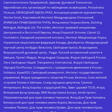
Саентологических Предприятий, Церковь Духовной Технологии,
Европейская сеть организаций по наблюдению за выборами, Республика
Польша, СВОБОДНЫЙ ИДЕЛЬ-УРАЛ, Ассоциация развития журналистики,
IStories fonds, Королевский Институт Международных Отношений,
КРИМСЬКА ПРАВОЗАХИСНА ГРУПА, Фонд имени Генриха Бёлля, Stichting
Bellingcat, Bellingcat Ltd, The Insider, Институт правовой инициативы
Центральной и Восточной Европы, Фонд Открытой Эстонии, Calvert 22
Foundation, Канадский украинский конгресс, Институт Макдональда-Лорье,
Украинская национальная федерация Канады, Декабристы, Международный
научный центр им Вудро Вильсона, Свободная пресса, Возрождение,
Всеукраинский духовный центр , Риддл, Русский антивоенный комитет в
Швеции, Проект Медуза, Фонд Андрея Сахарова, Форум свободной России,
Лига Свободных Наций, Transparеncy International, Форум Свободных
Народов ПостРоссии, Солидарность с гражданским движением в России –
Solidarus, КрымSOS, Свободный университет, Институт государственного
управления, Форум гражданского общества Россия, Беллона, Союз жителей
островов Тисима и Хабомаи, Съезд народных депутатов, Гринпис
Интернешнл, Фонд борьбы с коррупцией Инк, Завет церквей TCCN, Агора,
Всемирный фонд природы, BDR Novaja Gazeta-Europe, Алтай проект,
Образовательный дом прав человека Чернигов, Фонд Дом Прав Человека,
Белорусский дом прав человека имени Бориса Звозскова, Дом прав
человека Тбилиси, Дом прав человека Ереван, Дом прав человека Крым,