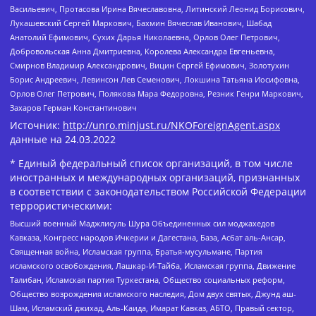
Васильевич, Протасова Ирина Вячеславовна, Литинский Леонид Борисович,
Лукашевский Сергей Маркович, Бахмин Вячеслав Иванович, Шабад
Анатолий Ефимович, Сухих Дарья Николаевна, Орлов Олег Петрович,
Добровольская Анна Дмитриевна, Королева Александра Евгеньевна,
Смирнов Владимир Александрович, Вицин Сергей Ефимович, Золотухин
Борис Андреевич, Левинсон Лев Семенович, Локшина Татьяна Иосифовна,
Орлов Олег Петрович, Полякова Мара Федоровна, Резник Генри Маркович,
Захаров Герман Константинович
Источник:
http://unro.minjust.ru/NKOForeignAgent.aspx
данные на
24.03.2022
* Единый федеральный список организаций, в том числе
иностранных и международных организаций, признанных
в соответствии с законодательством Российской Федерации
террористическими:
Высший военный Маджлисуль Шура Объединенных сил моджахедов
Кавказа, Конгресс народов Ичкерии и Дагестана, База, Асбат аль-Ансар,
Священная война, Исламская группа, Братья-мусульмане, Партия
исламского освобождения, Лашкар-И-Тайба, Исламская группа, Движение
Талибан, Исламская партия Туркестана, Общество социальных реформ,
Общество возрождения исламского наследия, Дом двух святых, Джунд аш-
Шам, Исламский джихад, Аль-Каида, Имарат Кавказ, АБТО, Правый сектор,