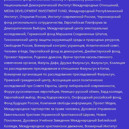
Национальный Демократический Институт Международных Отношений,
MEDIA DEVELOPMENT INVESTMENT FUND, Международный Республиканский
Институт, Открытая Россия, Институт современной России, Черноморский
фонд регионального сотрудничества, Европейская Платформа за
Демократические Выборы, Международный центр электоральных
исследований, Германский фонд Маршалла Соединенных Штатов,
Тихоокеанский центр защиты окружающей среды и природных ресурсов,
Свободная Россия, Всемирный конгресс украинцев, Атлантический совет,
Человек в беде, Европейский фонд за демократию, Джеймстаунский фонд,
Прожект Хармони, Родники дракона, Врачи против насильственного
извлечения органов, Фалунь Дафа, Друзья Фалуньгун, Фалуньгун, Коалиция
по расследованию преследования в отношении Фалуньгун в Китае,
Всемирная организация по расследованию преследований Фалуньгун,
Пражский гражданский центр, Ассоциация школ политических
исследований при Совете Европы, Центр либеральной современности,
Форум русскоязычных европейцев, Немецко-русский обмен, Бард колледж,
Европейский выбор, Фонд Ходорковского, Оксфордский российский фонд,
Фонд Будущее России, Компания свободы информации, Проект Медиа,
Международное партнерство за права человека, Духовное Управление
Евангельских Христиан Украинской Христианской Церкви, Новое
Поколение, Духовное Учебное Заведение Международный Библейский
Колледж, Международное христианское движение, Всемирный Институт