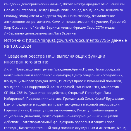
канадский демократический альянс, Школа международных отношений им
Нормана Патерсона, Центр Гражданских Свобод, Фонд Бориса Немцова за
Свободу, Фонд имени Фридриха Науманна за свободу, Феминистское
антивоенное сопротивление, Комитет независимости Ингушетии, Прометей,
Stop Occupation of Karelia, Вернись живым, Фридом Хаус, СОТА медиа,
Либерально-демократическая Лига Украины
Источник:
https://minjust.gov.ru/ru/documents/7756/
данные
на
13.05.2024
* Сведения реестра НКО, выполняющих функции
иностранного агента:
Лилит, Правозащитная группа Гражданин.Армия.Право, Нижегородский
центр немецкой и европейской культуры, Центр гендерных исследований,
Фонд защиты прав граждан Штаб, Институт права и публичной политики,
Фонд борьбы с коррупцией, Альянс врачей, НАСИЛИЮ.НЕТ, Мы против
СПИДа, СВЕЧА, Гуманитарное действие, Открытый Петербург, Лига
Избирателей, Правовая инициатива, Гражданский Союз, Хасдей Ерушалаим,
Центр поддержки и содействия развитию средств массовой информации,
Горячая Линия, В защиту прав заключенных, Институт глобализации и
социальных движений, Центр социально-информационных инициатив
Действие, Благотворительный фонд охраны здоровья и защиты прав
граждан, Благотворительный фонд помощи осужденным и их семьям, Фонд