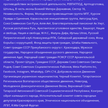
противодействии экстремистской деятельности, РЕВТАТПОД, Артподготовка,
Штольц, В честь иконы Божией Матери Державная, Сектор 16,
Независимость, Фирма, Молодежная правозащитная группа МПГ, Курсом
Правды и Единения, Каракольская инициативная группа, Автоград Крю,
Союз Славянских Сил Руси, Алля-Аят, Благотворительный пансионат Ак Умут,
Русская республика Русь, Арестантское уголовное единство, Башкорт, Нация
и свобода, Нация и свобода, W.H.С., Фалунь Дафа, Иртыш Ultras, Русский
Патриотический клуб-Новокузнецк/РПК, Сибирский державный союз, Фонд
борьбы с коррупцией, Фонд защиты прав граждан, Штабы Навального,
Совет граждан СССР Прикубанского округа г. Краснодара, Мужское
государство, Народное объединение русского движения, Народное
движение Адат, Народный совет граждан РСФСР СССР Архангельской
области, Проект Штурм, Граждане СССР, Держава Союз Советских Светлых
Родов, Совет Советских Социалистических Районов, Meta Platforms Inc,
Facebook, Instagram, WhatsApp, СИЧ-С14, Добровольческое Движение
Организации украинских националистов, Черный Комитет, Татарстанское
Региональное Всетатарское общественное движение, Невоград,
Молодежное Демократическое Движение Весна, Верховный Совет
Татарской Автономной Советской Социалистической Республики, Конгресс
ойрат-калмыцкого народа, Исполнительный комитет совета народных
депутатов Красноярского края, Этническое национальное объединение,
ЛГБТ, Я.МЫ Сергей Фургал