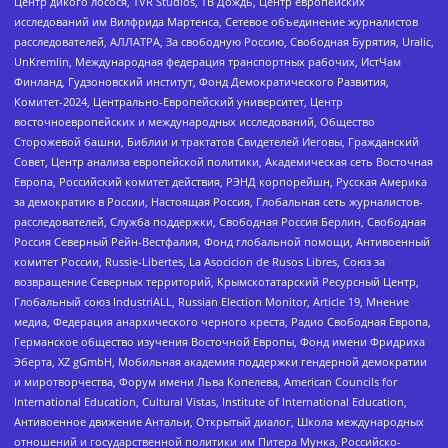
Центр дикого лосося, TVR Studios, ТВ Дождь, Центр европейских
исследований им Вилфрида Мартенса, Сетевое объединение журналистов
расследователей, АЛЛАТРА, За свободную Россию, Свободная Бурятия, Uralic,
UnKremlin, Международная федерация транспортных рабочих, ИстЧам
Финланд, Гудзоновский институт, Фонд Демократического Развития,
Комитет-2024, Центрально-Европейский университет, Центр
восточноевропейских и международных исследований, Общество
Сторожевой башни, Библии и трактатов Свидетелей Иеговы, Гражданский
Совет, Центр анализа европейской политики, Академическая сеть Восточная
Европа, Российский комитет действия, РЭНД корпорейшн, Русская Америка
за демократию в России, Настоящая Россия, Глобальная сеть журналистов-
расследователей, Служба поддержки, Свободная Россия Берлин, Свободная
Россия Северный Рейн-Вестфалия, Фонд глобальной помощи, Антивоенный
комитет России, Russie-Libertes, La Asocicion de Rusos Libres, Союз за
возвращение Северных территорий, Крымскотатарский Ресурсный Центр,
Глобальный союз IndustriALL, Russian Election Monitor, Article 19, Мнение
медиа, Федерация анархического черного креста, Радио Свободная Европа,
Германское общество изучения Восточной Европы, Фонд имени Фридриха
Эберта, XZ gGmbH, Мобильная академия поддержки гендерной демократии
и миротворчества, Форум имени Льва Копелева, American Councils for
International Education, Cultural Vistas, Institute of International Education,
Антивоенное движение Антальи, Открытый диалог, Школа международных
отношений и государственной политики им Питера Мунка, Российско-