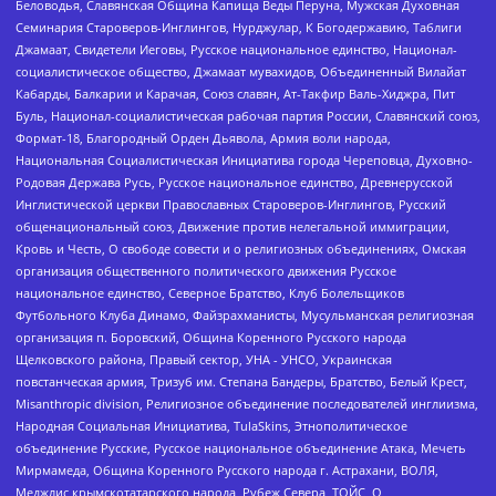
Беловодья, Славянская Община Капища Веды Перуна, Мужская Духовная
Семинария Староверов-Инглингов, Нурджулар, К Богодержавию, Таблиги
Джамаат, Свидетели Иеговы, Русское национальное единство, Национал-
социалистическое общество, Джамаат мувахидов, Объединенный Вилайат
Кабарды, Балкарии и Карачая, Союз славян, Ат-Такфир Валь-Хиджра, Пит
Буль, Национал-социалистическая рабочая партия России, Славянский союз,
Формат-18, Благородный Орден Дьявола, Армия воли народа,
Национальная Социалистическая Инициатива города Череповца, Духовно-
Родовая Держава Русь, Русское национальное единство, Древнерусской
Инглистической церкви Православных Староверов-Инглингов, Русский
общенациональный союз, Движение против нелегальной иммиграции,
Кровь и Честь, О свободе совести и о религиозных объединениях, Омская
организация общественного политического движения Русское
национальное единство, Северное Братство, Клуб Болельщиков
Футбольного Клуба Динамо, Файзрахманисты, Мусульманская религиозная
организация п. Боровский, Община Коренного Русского народа
Щелковского района, Правый сектор, УНА - УНСО, Украинская
повстанческая армия, Тризуб им. Степана Бандеры, Братство, Белый Крест,
Misanthropic division, Религиозное объединение последователей инглиизма,
Народная Социальная Инициатива, TulaSkins, Этнополитическое
объединение Русские, Русское национальное объединение Атака, Мечеть
Мирмамеда, Община Коренного Русского народа г. Астрахани, ВОЛЯ,
Меджлис крымскотатарского народа, Рубеж Севера, ТОЙС, О