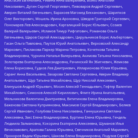
Анастасия Евгеньевна, Ривина Анна Валерьевна, Бойко Анатолий
Николаевич, Дугин Сергей Георгиевич, Пивоваров Андрей Сергеевич,
Аверин Виталий Евгеньевич, Барахоев Магомед Бекханович, Шарипков
Олег Викторович, Мошель Ирина Ароновна, Шведов Григорий Сергеевич,
Пономарев Лев Александрович, Каргалицкий Борис Юльевич, Созаев
Валерий Валерьевич, Исламов Тимур Рифгатович, Романова Ольга
Евгеньевна, Щаров Сергей Алексадрович, Цирульников Борис Альбертович,
Гасан Ольга Павловна, Паутов Юрий Анатольевич, Верховский Александр
Маркович, Пислакова-Паркер Марина Петровна, Кочеткова Татьяна
Владимировна, Чуркина Наталья Валерьевна, Акимова Татьяна Николаевна,
Золотарева Екатерина Александровна, Рачинский Ян Збигневич, Жемкова
Елена Борисовна, Гудков Лев Дмитриевич, Илларионова Юлия Юрьевна,
Саранг Анна Васильевна, Захарова Светлана Сергеевна, Аверин Владимир
Анатольевич, Щур Татьяна Михайловна, Щур Николай Алексеевич,
Блинушов Андрей Юрьевич, Мосин Алексей Геннадьевич, Гефтер Валентин
Михайлович, Симонов Алексей Кириллович, Флиге Ирина Анатольевна,
Мельникова Валентина Дмитриевна, Вититинова Елена Владимировна,
Баженова Светлана Куприяновна, Максимов Сергей Владимирович, Беляев
Сергей Иванович, Голубева Елена Николаевна, Ганнушкина Светлана
Алексеевна, Закс Елена Владимировна, Буртина Елена Юрьевна, Гендель
Людмила Залмановна, Кокорина Екатерина Алексеевна, Шуманов Илья
Вячеславович, Арапова Галина Юрьевна, Свечников Анатолий Мариевич,
Прохоров Вадим Юрьевич, Шахова Елена Владимировна, Подузов Сергей