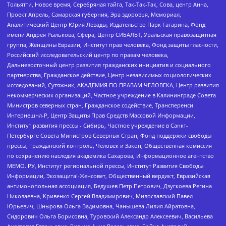
Тольятти, Новое время, Серебряная тайга, Так-Так-Так, Сова, центр Анна,
Проект Апрель, Самарская губерния, Эра здоровья, Мемориал,
Аналитический Центр Юрия Левады, Издательство Парк Гагарина, Фонд
имени Андрея Рылькова, Сфера, Центр СИБАЛЬТ, Уральская правозащитная
группа, Женщины Евразии, Институт прав человека, Фонд защиты гласности,
Российский исследовательский центр по правам человека,
Дальневосточный центр развития гражданских инициатив и социального
партнерства, Гражданское действие, Центр независимых социологических
исследований, Сутяжник, АКАДЕМИЯ ПО ПРАВАМ ЧЕЛОВЕКА, Центр развития
некоммерческих организаций, Частное учреждение в Калининграде Совета
Министров северных стран, Гражданское содействие, Трансперенси
Интернешнл-Р, Центр Защиты Прав Средств Массовой Информации,
Институт развития прессы - Сибирь, Частное учреждение в Санкт-
Петербурге Совета Министров Северных Стран, Фонд поддержки свободы
прессы, Гражданский контроль, Человек и Закон, Общественная комиссия
по сохранению наследия академика Сахарова, Информационное агентство
МЕМО. РУ, Институт региональной прессы, Институт Развития Свободы
Информации, Экозащита!-Женсовет, Общественный вердикт, Евразийская
антимонопольная ассоциация, Бедушев Петр Петрович, Дзугкоева Регина
Николаевна, Кривенко Сергей Владимирович, Милославский Павел
Юрьевич, Шнырова Ольга Вадимовна, Чанышева Лилия Айратовна,
Сидорович Ольга Борисовна, Туровский Александр Алексеевич, Васильева