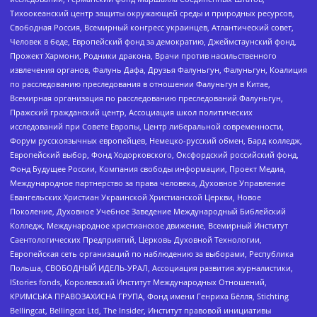
Тихоокеанский центр защиты окружающей среды и природных ресурсов,
Свободная Россия, Всемирный конгресс украинцев, Атлантический совет,
Человек в беде, Европейский фонд за демократию, Джеймстаунский фонд,
Прожект Хармони, Родники дракона, Врачи против насильственного
извлечения органов, Фалунь Дафа, Друзья Фалуньгун, Фалуньгун, Коалиция
по расследованию преследования в отношении Фалуньгун в Китае,
Всемирная организация по расследованию преследований Фалуньгун,
Пражский гражданский центр, Ассоциация школ политических
исследований при Совете Европы, Центр либеральной современности,
Форум русскоязычных европейцев, Немецко-русский обмен, Бард колледж,
Европейский выбор, Фонд Ходорковского, Оксфордский российский фонд,
Фонд Будущее России, Компания свободы информации, Проект Медиа,
Международное партнерство за права человека, Духовное Управление
Евангельских Христиан Украинской Христианской Церкви, Новое
Поколение, Духовное Учебное Заведение Международный Библейский
Колледж, Международное христианское движение, Всемирный Институт
Саентологических Предприятий, Церковь Духовной Технологии,
Европейская сеть организаций по наблюдению за выборами, Республика
Польша, СВОБОДНЫЙ ИДЕЛЬ-УРАЛ, Ассоциация развития журналистики,
IStories fonds, Королевский Институт Международных Отношений,
КРИМСЬКА ПРАВОЗАХИСНА ГРУПА, Фонд имени Генриха Бёлля, Stichting
Bellingcat, Bellingcat Ltd, The Insider, Институт правовой инициативы