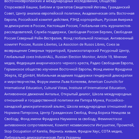
восточноевропейских и международных исследований, Общество
Сторожевой башни, Библии и трактатов Свидетелей Иеговы, Гражданский
Совет, Центр анализа европейской политики, Академическая сеть Восточная
Европа, Российский комитет действия, РЭНД корпорейшн, Русская Америка
за демократию в России, Настоящая Россия, Глобальная сеть журналистов-
расследователей, Служба поддержки, Свободная Россия Берлин, Свободная
Россия Северный Рейн-Вестфалия, Фонд глобальной помощи, Антивоенный
комитет России, Russie-Libertes, La Asocicion de Rusos Libres, Союз за
возвращение Северных территорий, Крымскотатарский Ресурсный Центр,
Глобальный союз IndustriALL, Russian Election Monitor, Article 19, Мнение
медиа, Федерация анархического черного креста, Радио Свободная Европа,
Германское общество изучения Восточной Европы, Фонд имени Фридриха
Эберта, XZ gGmbH, Мобильная академия поддержки гендерной демократии
и миротворчества, Форум имени Льва Копелева, American Councils for
International Education, Cultural Vistas, Institute of International Education,
Антивоенное движение Антальи, Открытый диалог, Школа международных
отношений и государственной политики им Питера Мунка, Российско-
канадский демократический альянс, Школа международных отношений им
Нормана Патерсона, Центр Гражданских Свобод, Фонд Бориса Немцова за
Свободу, Фонд имени Фридриха Науманна за свободу, Феминистское
антивоенное сопротивление, Комитет независимости Ингушетии, Прометей,
Stop Occupation of Karelia, Вернись живым, Фридом Хаус, СОТА медиа,
Либерально-демократическая Лига Украины