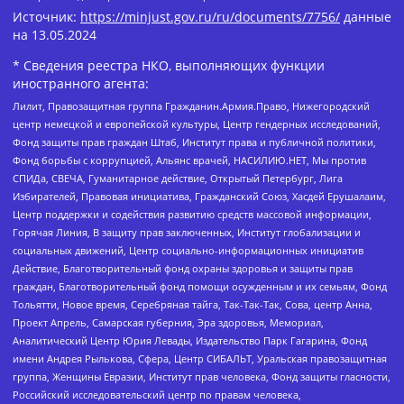
Источник:
https://minjust.gov.ru/ru/documents/7756/
данные
на
13.05.2024
* Сведения реестра НКО, выполняющих функции
иностранного агента:
Лилит, Правозащитная группа Гражданин.Армия.Право, Нижегородский
центр немецкой и европейской культуры, Центр гендерных исследований,
Фонд защиты прав граждан Штаб, Институт права и публичной политики,
Фонд борьбы с коррупцией, Альянс врачей, НАСИЛИЮ.НЕТ, Мы против
СПИДа, СВЕЧА, Гуманитарное действие, Открытый Петербург, Лига
Избирателей, Правовая инициатива, Гражданский Союз, Хасдей Ерушалаим,
Центр поддержки и содействия развитию средств массовой информации,
Горячая Линия, В защиту прав заключенных, Институт глобализации и
социальных движений, Центр социально-информационных инициатив
Действие, Благотворительный фонд охраны здоровья и защиты прав
граждан, Благотворительный фонд помощи осужденным и их семьям, Фонд
Тольятти, Новое время, Серебряная тайга, Так-Так-Так, Сова, центр Анна,
Проект Апрель, Самарская губерния, Эра здоровья, Мемориал,
Аналитический Центр Юрия Левады, Издательство Парк Гагарина, Фонд
имени Андрея Рылькова, Сфера, Центр СИБАЛЬТ, Уральская правозащитная
группа, Женщины Евразии, Институт прав человека, Фонд защиты гласности,
Российский исследовательский центр по правам человека,