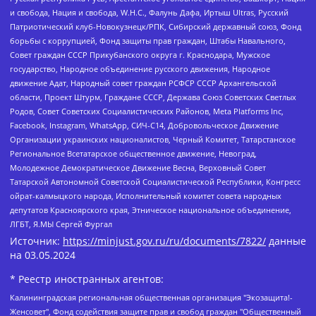
и свобода, Нация и свобода, W.H.С., Фалунь Дафа, Иртыш Ultras, Русский
Патриотический клуб-Новокузнецк/РПК, Сибирский державный союз, Фонд
борьбы с коррупцией, Фонд защиты прав граждан, Штабы Навального,
Совет граждан СССР Прикубанского округа г. Краснодара, Мужское
государство, Народное объединение русского движения, Народное
движение Адат, Народный совет граждан РСФСР СССР Архангельской
области, Проект Штурм, Граждане СССР, Держава Союз Советских Светлых
Родов, Совет Советских Социалистических Районов, Meta Platforms Inc,
Facebook, Instagram, WhatsApp, СИЧ-С14, Добровольческое Движение
Организации украинских националистов, Черный Комитет, Татарстанское
Региональное Всетатарское общественное движение, Невоград,
Молодежное Демократическое Движение Весна, Верховный Совет
Татарской Автономной Советской Социалистической Республики, Конгресс
ойрат-калмыцкого народа, Исполнительный комитет совета народных
депутатов Красноярского края, Этническое национальное объединение,
ЛГБТ, Я.МЫ Сергей Фургал
Источник:
https://minjust.gov.ru/ru/documents/7822/
данные
на
03.05.2024
* Реестр иностранных агентов:
Калининградская региональная общественная организация "Экозащита!-Женсовет", Фонд содействия защите прав и свобод граждан "Общественный вердикт", Фонд "Институт Развития Свободы Информации", Частное учреждение "Информационное агентство МЕМО. РУ", Региональная общественная организация "Общественная комиссия по сохранению наследия академика Сахарова", Фонд поддержки свободы прессы, Санкт-Петербургская общественная правозащитная организация "Гражданский контроль", Межрегиональная общественная организация "Информационно-просветительский центр "Мемориал", Региональный Фонд "Центр Защиты Прав Средств Массовой Информации", с 05.12.2023 Фонд "Центр Защиты Прав Средств массовой информации", Региональная общественная благотворительная организация помощи беженцам и мигрантам "Гражданское содействие", Негосударственное образовательное учреждение дополнительного профессионального образования (повышение квалификации) специалистов "АКАДЕМИЯ ПО ПРАВАМ ЧЕЛОВЕКА", Свердловская региональная общественная организация "Сутяжник", Автономная некоммерческая организация "Центр независимых социологических исследований", Союз общественных объединений "Российский исследовательский центр по правам человека", Региональное общественное учреждение научно-информационный центр "МЕМОРИАЛ", Некоммерческая организация "Фонд защиты гласности", Автономная некоммерческая организация "Институт прав человека", Городская общественная организация "Екатеринбургское общество "МЕМОРИАЛ", Городская общественная организация "Рязанское историко-просветительское и правозащитное общество "Мемориал" (Рязанский Мемориал), Челябинский региональный орган общественной самодеятельности – женское общественное объединение "Женщины Евразии", Челябинский региональный орган общественной самодеятельности "Уральская правозащитная группа", Фонд содействия защите здоровья и социальной справедливости имени Андрея Рылькова, Автономная Некоммерческая Организация "Аналитический Центр Юрия Левады", Автономная некоммерческая организация социальной поддержки населения "Проект Апрель", Региональная общественная организация помощи женщинам и детям, находящимся в кризисной ситуации "Информационно-методический центр "Анна", Фонд содействия развитию массовых коммуникаций и правовому просвещению "Так-так-Так", Фонд содействия устойчивому развитию "Серебряная тайга", Свердловский региональный общественный фонд социальных проектов "Новое время", "Idel.Реалии", Кавказ.Реалии, Крым.Реалии, Телеканал Настоящее Время, Татаро-башкирская служба Радио Свобода (Azatliq Radiosi), Радио Свободная Европа/Радио Свобода (PCE/PC), "Сибирь.Реалии", "Фактограф", Благотворительный фонд помощи осужденным и их семьям, Автономная некоммерческая организация "Институт глобализации и социальных движений", Фонд "В защиту прав заключенных", Частное учреждение "Центр поддержки и содействия развитию средств массовой информации", Пензенский региональный общественный благотворительный фонд "Гражданский союз", "Север.Реалии", Некоммерческая организация Фонд "Правовая инициатива", Общество с ограниченной ответственностью "Радио Свободная Европа/Радио Свобода", Чешское информационное агентство "MEDIUM-ORIENT", Красноярская региональная общественная организация "Мы против СПИДа", Камалягин Денис Николаевич, Маркелов Сергей Евгеньевич, Пономарев Лев Александрович, Савицкая Людмила Алексеевна, Автономная некоммерческая организация "Центр по работе с проблемой насилия "НАСИЛИЮ.НЕТ", Межрегиональный профессиональный союз работников здравоохранения "Альянс врачей", Юридическое лицо, зарегистрированное в Латвийской Республике, SIA "Medusa Project" (регистрационный номер 40103797863, дата регистрации 10.06.2014), Некоммерческая организация "Фонд по борьбе с коррупцией", Автономная некоммерческая организация "Институт права и публичной политики", Баданин Роман Сергеевич, Гликин Максим Александрович, Железнова Мария Михайловна, Лукьянова Юлия Сергеевна, Маетная Елизавета Витальевна, Маняхин Петр Борисович, Чуракова Ольга Владимировна, Ярош Юлия Петровна, Юридическое лицо "The Insider SIA", зарегистрированное в Риге, Латвийская Республика (дата регистрации 26.06.2015), являющееся администратором доменного имени интернет-издания "The Insider SIA", https://theins.ru, Постернак Алексей Евгеньевич, Рубин Михаил Аркадьевич, Анин Роман Александрович, Юридическое лицо Istories fonds, зарегистрированное в Латвийской Республике (регистрационный номер 50008295751, дата регистрации 24.02.2020), Великовский Дмитрий Александрович, Долинина Ирина Николаевна, Мароховская Алеся Алексеевна, Шлейнов Роман Юрьевич, Шмагун Олеся Валентиновна, Общество с ограниченной ответственностью "Альтаир 2021", Общество с ограниченной ответственностью "Вега 2021", Общество с ограниченной ответственностью "Главный редактор 2021", Общество с ограниченной ответственностью "Ромашки монолит", Важенков Артем Валерьевич, Ивановская областная общественная организация "Центр гендерных исследований", Гурман Юрий Альбертович, Медиапроект "ОВД-Инфо", Егоров Владимир Владимирович, Жилинский Владимир Александрович, Общество с ограниченной ответственностью "ЗП", Иванова София Юрьевна, Карезина Инна Павловна, Кильтау Екатерина Викторовна, Петров Алексей Викторович, Пискунов Сергей Евгеньевич, Смирнов Сергей Сергеевич, Тихонов Михаил Сергеевич, Общество с ограниченной ответственностью "ЖУРНАЛИСТ-ИНОСТРАННЫЙ АГЕНТ", Арапова Галина Юрьевна, Вольтская Татьяна Анатольевна, Американская компания "Mason G.E.S. Anonymous Foundation" (США), являющаяся владельцем интернет-издания https://mnews.world/, Компания "Stichting Bellingcat", зарегистрированная в Нидерландах (дата регистрации 11.07.2018), Захаров Андрей Вячеславович, Клепиковская Екатерина Дмитриевна, Общество с ограниченной ответственностью "МЕМО", Перл Роман Александрович, Симонов Евгений Алексеевич, Соловьева Елена Анатольевна, Сотников Даниил Владимирович, Сурначева Елизавета Дмитриевна, Автономная некоммерческая организация по защите прав человека и информированию населения "Якутия – Наше Мнение", Общество с ограниченной ответственностью "Москоу диджитал медиа", с 26.01.2023 Общество с ограниченной ответственностью "Чайка Белые сады", Ветошкина Валерия Валерьевна, Заговора Максим Александрович, Межрегиональное общественное движение "Российская ЛГБТ - сеть", Оленичев Максим Владимирович, Павлов Иван Юрьевич, Скворцова Елена Сергеевна, Общество с ограниченной ответственностью "Как бы инагент", Кочетков Игорь Викторович, Общество с ограниченной ответственностью "Честные выборы", Еланчик Олег Александрович, Общество с ограниченной ответственностью "Нобелевский призыв", Гималова Регина Эмилевна, Григорьев Андрей Валерьевич, Григорьева Алина Александровна, Ассоциация по содействию защите прав призывников, альтернативнослужащих и военнослужащих "Правозащитная группа "Гражданин.Армия.Право", Хисамова Регина Фаритовна, Автономная некоммерческая организация по реализации социально-правовых программ "Лилит", Дальневосточное общественное движение "Маяк", Санкт-Петербургская ЛГБТ-инициативная группа "Выход", Инициативная группа ЛГБТ+ "Реверс", Алексеев Андрей Викторович, Бекбулатова Таисия Львовна, Беляев Иван Михайлович, Владыкина Елена Сергеевна, Гельман Марат Александрович, Никульшина Вероника Юрьевна, Толоконникова Надежда Андреевна, Шендерович Виктор Анатольевич, Общество с ограниченной ответственностью "Данное сообщение", Общество с ограниченной ответственностью Издательский дом "Новая глава", Айнбиндер Александра Александровна, Московский комьюнити-центр для ЛГБТ+инициатив, Благотворительный фонд развития филантропии, Deutsche Welle (Германия, Kurt-Schumacher-Strasse 3, 53113 Bonn), Борзунова Мария Михайловна, Воробьев Виктор Викторович, Голубева Анна Львовна, Константинова Алла Михайловна, Малкова Ирина Владимировна, Мурадов Мурад Абдулгалимович, Осетинская Елизавета Николаевна, Понасенков Евгений Николаевич, Ганапольский Матвей Юрьевич, Киселев Евгений Алексеевич, Борухович Ирина Григорьевна, Дремин Иван Тимофеевич, Дубровский Дмитрий Викторович, Красноярская региональная общественная организация поддержки и развития альтернативных образовательных технологий и межкультурных коммуникаций "ИНТЕРРА", Маяковская Екатерина Алексеевна, Фейгин Марк Захарович, Филимонов Андрей Викторович, Дзугкоева Регина Николаевна, Доброхотов Роман Александрович, Дудь Юрий Александрович, Елкин Сергей Владимирович, Кругликов Кирилл Игоревич, Сабунаева Мария Леонидовна, Семенов Алексей Владимирович, Шаинян Карен Багратович, Шульман Екатерина Михайловна, Асафьев Артур Валерьевич, Вахштайн Виктор Семенович, Венедиктов Алексей Алексеевич, Лушникова Екатерина Евгеньевна, Волков Леонид Михайлович, Невзоров Александр Глебович, Пархоменко Сергей Борисович, Сироткин Ярослав Николаевич, Кара-Мурза Владимир Владимирович, Баранова Наталья Владимировна, Гозман Леонид Яковлевич, Кагарлицкий Борис Юльевич, Климарев Михаил Валерьевич, Милов Владимир Станиславович, Автономная некоммерческая организация Краснодарский центр современного искусства "Типография", Моргенштерн Алишер Тагирович, Соболь Любовь Эдуардовна, Общество с ограниченной ответственностью "ЛИЗА НОРМ", Каспаров Гарри Кимович, Ходорковский Михаил Борисович, Общество с ограниченной ответственностью "Апрельские тезисы", Данилович Ирина Брониславовна, Кашин Олег Владимирович, Петров Николай Владимирович, Пивоваров Алексей Владимирович, Соколов Михаил Владимирович, Цветкова Юлия Владимировна, Чичваркин Евгений Александрович, Комитет против пыток/Команда против пыток, Общество с ограниченной ответственностью "Первый научный", Общество с ограниченной ответственностью "Вертолет и ко", Белоцерковская Вероника Борисовна, Кац Максим Евгеньевич, Лазарева Татьяна Юрьевна, Шаведдинов Руслан Табризович, Яшин Илья Валерьевич, Общество с ограниченной ответственностью "Иноагент ААВ", Алешковский Дмитрий Петрович, Альбац Евгения Марковна, Быков Дмитрий Львович, Галямина Юлия Евгеньевна, Лойко Сергей Леонидович, Мартынов Кирилл Константинович, Медведев Сергей Александрович, Крашенинников Федор Геннадиевич, Гордеева Катерина Вл