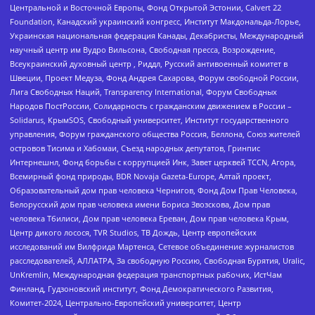
Центральной и Восточной Европы, Фонд Открытой Эстонии, Calvert 22
Foundation, Канадский украинский конгресс, Институт Макдональда-Лорье,
Украинская национальная федерация Канады, Декабристы, Международный
научный центр им Вудро Вильсона, Свободная пресса, Возрождение,
Всеукраинский духовный центр , Риддл, Русский антивоенный комитет в
Швеции, Проект Медуза, Фонд Андрея Сахарова, Форум свободной России,
Лига Свободных Наций, Transparеncy International, Форум Свободных
Народов ПостРоссии, Солидарность с гражданским движением в России –
Solidarus, КрымSOS, Свободный университет, Институт государственного
управления, Форум гражданского общества Россия, Беллона, Союз жителей
островов Тисима и Хабомаи, Съезд народных депутатов, Гринпис
Интернешнл, Фонд борьбы с коррупцией Инк, Завет церквей TCCN, Агора,
Всемирный фонд природы, BDR Novaja Gazeta-Europe, Алтай проект,
Образовательный дом прав человека Чернигов, Фонд Дом Прав Человека,
Белорусский дом прав человека имени Бориса Звозскова, Дом прав
человека Тбилиси, Дом прав человека Ереван, Дом прав человека Крым,
Центр дикого лосося, TVR Studios, ТВ Дождь, Центр европейских
исследований им Вилфрида Мартенса, Сетевое объединение журналистов
расследователей, АЛЛАТРА, За свободную Россию, Свободная Бурятия, Uralic,
UnKremlin, Международная федерация транспортных рабочих, ИстЧам
Финланд, Гудзоновский институт, Фонд Демократического Развития,
Комитет-2024, Центрально-Европейский университет, Центр