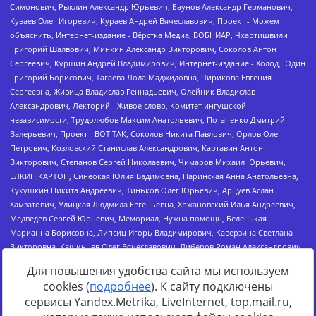
Для повышения удобства сайта мы используем
cookies (
подробнее
). К сайту подключены
сервисы Yandex.Metrika, LiveInternet, top.mail.ru,
Источник:
https://minjust.gov.ru/uploaded/files/reestr-