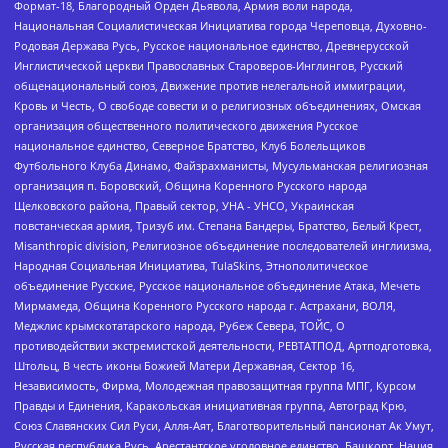
Формат-18, Благородный Орден Дьявола, Армия воли народа,
Национальная Социалистическая Инициатива города Череповца, Духовно-
Родовая Держава Русь, Русское национальное единство, Древнерусской
Инглистической церкви Православных Староверов-Инглингов, Русский
общенациональный союз, Движение против нелегальной иммиграции,
Кровь и Честь, О свободе совести и о религиозных объединениях, Омская
организация общественного политического движения Русское
национальное единство, Северное Братство, Клуб Болельщиков
Футбольного Клуба Динамо, Файзрахманисты, Мусульманская религиозная
организация п. Боровский, Община Коренного Русского народа
Щелковского района, Правый сектор, УНА - УНСО, Украинская
повстанческая армия, Тризуб им. Степана Бандеры, Братство, Белый Крест,
Misanthropic division, Религиозное объединение последователей инглиизма,
Народная Социальная Инициатива, TulaSkins, Этнополитическое
объединение Русские, Русское национальное объединение Атака, Мечеть
Мирмамеда, Община Коренного Русского народа г. Астрахани, ВОЛЯ,
Меджлис крымскотатарского народа, Рубеж Севера, ТОЙС, О
противодействии экстремистской деятельности, РЕВТАТПОД, Артподготовка,
Штольц, В честь иконы Божией Матери Державная, Сектор 16,
Независимость, Фирма, Молодежная правозащитная группа МПГ, Курсом
Правды и Единения, Каракольская инициативная группа, Автоград Крю,
Союз Славянских Сил Руси, Алля-Аят, Благотворительный пансионат Ак Умут,
Русская республика Русь, Арестантское уголовное единство, Башкорт, Нация