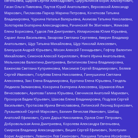
Евгеньевна, Щаров Сергей Алексадрович, Цирульников Борис Альбертович,
Гасан Ольга Павловна, Паутов Юрий Анатольевич, Верховский Александр
Маркович, Пислакова-Паркер Марина Петровна, Кочеткова Татьяна
Владимировна, Чуркина Наталья Валерьевна, Акимова Татьяна Николаевна,
Золотарева Екатерина Александровна, Рачинский Ян Збигневич, Жемкова
Елена Борисовна, Гудков Лев Дмитриевич, Илларионова Юлия Юрьевна,
Саранг Анна Васильевна, Захарова Светлана Сергеевна, Аверин Владимир
Анатольевич, Щур Татьяна Михайловна, Щур Николай Алексеевич,
Блинушов Андрей Юрьевич, Мосин Алексей Геннадьевич, Гефтер Валентин
Михайлович, Симонов Алексей Кириллович, Флиге Ирина Анатольевна,
Мельникова Валентина Дмитриевна, Вититинова Елена Владимировна,
Баженова Светлана Куприяновна, Максимов Сергей Владимирович, Беляев
Сергей Иванович, Голубева Елена Николаевна, Ганнушкина Светлана
Алексеевна, Закс Елена Владимировна, Буртина Елена Юрьевна, Гендель
Людмила Залмановна, Кокорина Екатерина Алексеевна, Шуманов Илья
Вячеславович, Арапова Галина Юрьевна, Свечников Анатолий Мариевич,
Прохоров Вадим Юрьевич, Шахова Елена Владимировна, Подузов Сергей
Васильевич, Протасова Ирина Вячеславовна, Литинский Леонид Борисович,
Лукашевский Сергей Маркович, Бахмин Вячеслав Иванович, Шабад
Анатолий Ефимович, Сухих Дарья Николаевна, Орлов Олег Петрович,
Добровольская Анна Дмитриевна, Королева Александра Евгеньевна,
Смирнов Владимир Александрович, Вицин Сергей Ефимович, Золотухин
Борис Андреевич, Левинсон Лев Семенович, Локшина Татьяна Иосифовна,