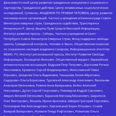
Дальневосточный центр развития гражданских инициатив и социального
партнерства, Гражданское действие, Центр независимых социологических
исследований, Сутяжник, АКАДЕМИЯ ПО ПРАВАМ ЧЕЛОВЕКА, Центр развития
некоммерческих организаций, Частное учреждение в Калининграде Совета
Министров северных стран, Гражданское содействие, Трансперенси
Интернешнл-Р, Центр Защиты Прав Средств Массовой Информации,
Институт развития прессы - Сибирь, Частное учреждение в Санкт-
Петербурге Совета Министров Северных Стран, Фонд поддержки свободы
прессы, Гражданский контроль, Человек и Закон, Общественная комиссия
по сохранению наследия академика Сахарова, Информационное агентство
МЕМО. РУ, Институт региональной прессы, Институт Развития Свободы
Информации, Экозащита!-Женсовет, Общественный вердикт, Евразийская
антимонопольная ассоциация, Бедушев Петр Петрович, Дзугкоева Регина
Николаевна, Кривенко Сергей Владимирович, Милославский Павел
Юрьевич, Шнырова Ольга Вадимовна, Чанышева Лилия Айратовна,
Сидорович Ольга Борисовна, Туровский Александр Алексеевич, Васильева
Анастасия Евгеньевна, Ривина Анна Валерьевна, Бойко Анатолий
Николаевич, Дугин Сергей Георгиевич, Пивоваров Андрей Сергеевич,
Аверин Виталий Евгеньевич, Барахоев Магомед Бекханович, Шарипков
Олег Викторович, Мошель Ирина Ароновна, Шведов Григорий Сергеевич,
Пономарев Лев Александрович, Каргалицкий Борис Юльевич, Созаев
Валерий Валерьевич, Исламов Тимур Рифгатович, Романова Ольга