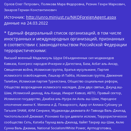
Орлов Олег Петрович, Полякова Мара Федоровна, Резник Генри Маркович,
Захаров Герман Константинович
Источник:
http://unro.minjust.ru/NKOForeignAgent.aspx
данные на
24.03.2022
* Единый федеральный список организаций, в том числе
иностранных и международных организаций, признанных
в соответствии с законодательством Российской Федерации
террористическими:
Высший военный Маджлисуль Шура Объединенных сил моджахедов
Кавказа, Конгресс народов Ичкерии и Дагестана, База, Асбат аль-Ансар,
Священная война, Исламская группа, Братья-мусульмане, Партия
исламского освобождения, Лашкар-И-Тайба, Исламская группа, Движение
Талибан, Исламская партия Туркестана, Общество социальных реформ,
Общество возрождения исламского наследия, Дом двух святых, Джунд аш-
Шам, Исламский джихад, Аль-Каида, Имарат Кавказ, АБТО, Правый сектор,
Исламское государство, Джабха аль-Нусра ли-Ахль аш-Шам, Народное
ополчение имени К. Минина и Д. Пожарского, Аджр от Аллаха Субхану уа
Тагьаля SHAM, АУМ Синрике, Муджахеды джамаата Ат-Тавхида Валь-Джихад,
Чистопольский Джамаат, Рохнамо ба суи давлати исломи, Террористическое
сообщество Сеть, Катиба Таухид валь-Джихад, Хайят Тахрир аш-Шам, Ахлю
Сунна Валь Джамаа, National Socialism/White Power, Артподготовка,