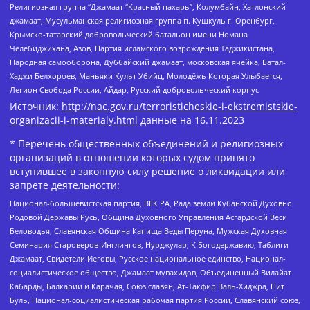
Религиозная группа “Джамаат “Красный пахарь”, Колумбайн, Хатлонский
джамаат, Мусульманская религиозная группа п. Кушкуль г. Оренбург,
Крымско-татарский добровольческий батальон имени Номана
Челебиджихана, Азов, Партия исламского возрождения Таджикистана,
Народная самооборона, Дуббайский джамаат, московская ячейка, Батал-
Хаджи Белхороев, Маньяки Культ Убийц, Молодёжь Которая Улыбается,
Легион Свобода России, Айдар, Русский добровольческий корпус
Источник:
http://nac.gov.ru/terroristicheskie-i-ekstremistskie-
organizacii-i-materialy.html
данные на
16.11.2023
* Перечень общественных объединений и религиозных
организаций в отношении которых судом принято
вступившее в законную силу решение о ликвидации или
запрете деятельности:
Национал-большевистская партия, ВЕК РА, Рада земли Кубанской Духовно
Родовой Державы Русь, Община Духовного Управления Асгардской Веси
Беловодья, Славянская Община Капища Веды Перуна, Мужская Духовная
Семинария Староверов-Инглингов, Нурджулар, К Богодержавию, Таблиги
Джамаат, Свидетели Иеговы, Русское национальное единство, Национал-
социалистическое общество, Джамаат мувахидов, Объединенный Вилайат
Кабарды, Балкарии и Карачая, Союз славян, Ат-Такфир Валь-Хиджра, Пит
Буль, Национал-социалистическая рабочая партия России, Славянский союз,