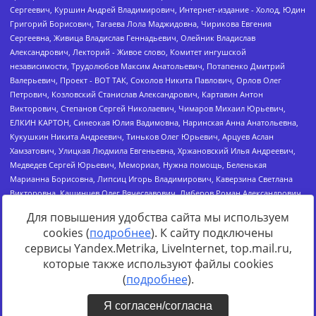
Для повышения удобства сайта мы используем
cookies (
подробнее
). К сайту подключены
сервисы Yandex.Metrika, LiveInternet, top.mail.ru,
Источник:
https://minjust.gov.ru/uploaded/files/reestr-
которые также используют файлы cookies
inostrannyih-agentov-22-03-2024.pdf
данные на
22.03.2024
(
подробнее
).
Я согласен/согласна