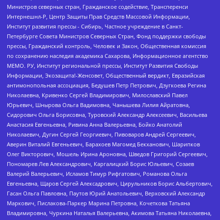
Министров северных стран, Гражданское содействие, Трансперенси
Интернешнл-Р, Центр Защиты Прав Средств Массовой Информации,
Институт развития прессы - Сибирь, Частное учреждение в Санкт-
Петербурге Совета Министров Северных Стран, Фонд поддержки свободы
прессы, Гражданский контроль, Человек и Закон, Общественная комиссия
по сохранению наследия академика Сахарова, Информационное агентство
МЕМО. РУ, Институт региональной прессы, Институт Развития Свободы
Информации, Экозащита!-Женсовет, Общественный вердикт, Евразийская
антимонопольная ассоциация, Бедушев Петр Петрович, Дзугкоева Регина
Николаевна, Кривенко Сергей Владимирович, Милославский Павел
Юрьевич, Шнырова Ольга Вадимовна, Чанышева Лилия Айратовна,
Сидорович Ольга Борисовна, Туровский Александр Алексеевич, Васильева
Анастасия Евгеньевна, Ривина Анна Валерьевна, Бойко Анатолий
Николаевич, Дугин Сергей Георгиевич, Пивоваров Андрей Сергеевич,
Аверин Виталий Евгеньевич, Барахоев Магомед Бекханович, Шарипков
Олег Викторович, Мошель Ирина Ароновна, Шведов Григорий Сергеевич,
Пономарев Лев Александрович, Каргалицкий Борис Юльевич, Созаев
Валерий Валерьевич, Исламов Тимур Рифгатович, Романова Ольга
Евгеньевна, Щаров Сергей Алексадрович, Цирульников Борис Альбертович,
Гасан Ольга Павловна, Паутов Юрий Анатольевич, Верховский Александр
Маркович, Пислакова-Паркер Марина Петровна, Кочеткова Татьяна
Владимировна, Чуркина Наталья Валерьевна, Акимова Татьяна Николаевна,