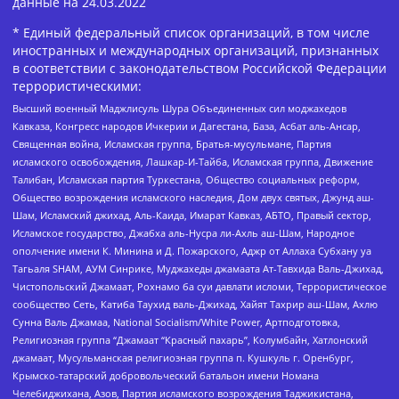
данные на
24.03.2022
* Единый федеральный список организаций, в том числе
иностранных и международных организаций, признанных
в соответствии с законодательством Российской Федерации
террористическими:
Высший военный Маджлисуль Шура Объединенных сил моджахедов
Кавказа, Конгресс народов Ичкерии и Дагестана, База, Асбат аль-Ансар,
Священная война, Исламская группа, Братья-мусульмане, Партия
исламского освобождения, Лашкар-И-Тайба, Исламская группа, Движение
Талибан, Исламская партия Туркестана, Общество социальных реформ,
Общество возрождения исламского наследия, Дом двух святых, Джунд аш-
Шам, Исламский джихад, Аль-Каида, Имарат Кавказ, АБТО, Правый сектор,
Исламское государство, Джабха аль-Нусра ли-Ахль аш-Шам, Народное
ополчение имени К. Минина и Д. Пожарского, Аджр от Аллаха Субхану уа
Тагьаля SHAM, АУМ Синрике, Муджахеды джамаата Ат-Тавхида Валь-Джихад,
Чистопольский Джамаат, Рохнамо ба суи давлати исломи, Террористическое
сообщество Сеть, Катиба Таухид валь-Джихад, Хайят Тахрир аш-Шам, Ахлю
Сунна Валь Джамаа, National Socialism/White Power, Артподготовка,
Религиозная группа “Джамаат “Красный пахарь”, Колумбайн, Хатлонский
джамаат, Мусульманская религиозная группа п. Кушкуль г. Оренбург,
Крымско-татарский добровольческий батальон имени Номана
Челебиджихана, Азов, Партия исламского возрождения Таджикистана,