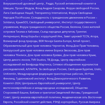
Всеукраинский духовный центр , Риддл, Русский антивоенный комитет в
Швеции, Проект Медуза, Фонд Андрея Сахарова, Форум свободной России,
Лига Свободных Наций, Transparеncy International, Форум Свободных
Народов ПостРоссии, Солидарность с гражданским движением в России –
Solidarus, КрымSOS, Свободный университет, Институт государственного
управления, Форум гражданского общества Россия, Беллона, Союз жителей
островов Тисима и Хабомаи, Съезд народных депутатов, Гринпис
Интернешнл, Фонд борьбы с коррупцией Инк, Завет церквей TCCN, Агора,
Всемирный фонд природы, BDR Novaja Gazeta-Europe, Алтай проект,
Образовательный дом прав человека Чернигов, Фонд Дом Прав Человека,
Белорусский дом прав человека имени Бориса Звозскова, Дом прав
человека Тбилиси, Дом прав человека Ереван, Дом прав человека Крым,
Центр дикого лосося, TVR Studios, ТВ Дождь, Центр европейских
исследований им Вилфрида Мартенса, Сетевое объединение журналистов
расследователей, АЛЛАТРА, За свободную Россию, Свободная Бурятия, Uralic,
UnKremlin, Международная федерация транспортных рабочих, ИстЧам
Финланд, Гудзоновский институт, Фонд Демократического Развития,
Комитет-2024, Центрально-Европейский университет, Центр
восточноевропейских и международных исследований, Общество
Сторожевой башни, Библии и трактатов Свидетелей Иеговы, Гражданский
Совет, Центр анализа европейской политики, Академическая сеть Восточная
Европа, Российский комитет действия, РЭНД корпорейшн, Русская Америка