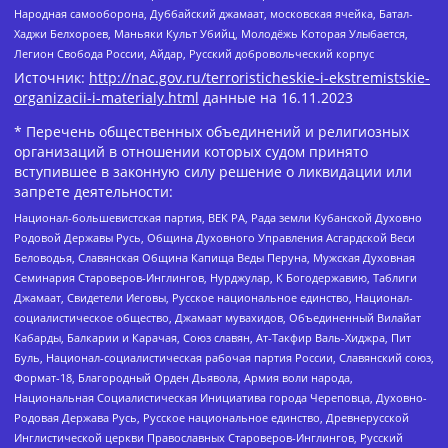
Народная самооборона, Дуббайский джамаат, московская ячейка, Батал-
Хаджи Белхороев, Маньяки Культ Убийц, Молодёжь Которая Улыбается,
Легион Свобода России, Айдар, Русский добровольческий корпус
Источник:
http://nac.gov.ru/terroristicheskie-i-ekstremistskie-
organizacii-i-materialy.html
данные на
16.11.2023
* Перечень общественных объединений и религиозных
организаций в отношении которых судом принято
вступившее в законную силу решение о ликвидации или
запрете деятельности:
Национал-большевистская партия, ВЕК РА, Рада земли Кубанской Духовно
Родовой Державы Русь, Община Духовного Управления Асгардской Веси
Беловодья, Славянская Община Капища Веды Перуна, Мужская Духовная
Семинария Староверов-Инглингов, Нурджулар, К Богодержавию, Таблиги
Джамаат, Свидетели Иеговы, Русское национальное единство, Национал-
социалистическое общество, Джамаат мувахидов, Объединенный Вилайат
Кабарды, Балкарии и Карачая, Союз славян, Ат-Такфир Валь-Хиджра, Пит
Буль, Национал-социалистическая рабочая партия России, Славянский союз,
Формат-18, Благородный Орден Дьявола, Армия воли народа,
Национальная Социалистическая Инициатива города Череповца, Духовно-
Родовая Держава Русь, Русское национальное единство, Древнерусской
Инглистической церкви Православных Староверов-Инглингов, Русский