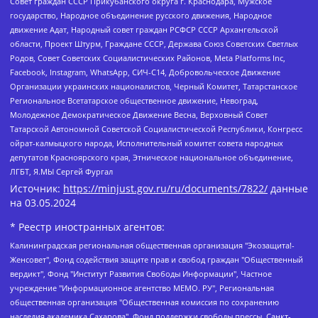
Совет граждан СССР Прикубанского округа г. Краснодара, Мужское
государство, Народное объединение русского движения, Народное
движение Адат, Народный совет граждан РСФСР СССР Архангельской
области, Проект Штурм, Граждане СССР, Держава Союз Советских Светлых
Родов, Совет Советских Социалистических Районов, Meta Platforms Inc,
Facebook, Instagram, WhatsApp, СИЧ-С14, Добровольческое Движение
Организации украинских националистов, Черный Комитет, Татарстанское
Региональное Всетатарское общественное движение, Невоград,
Молодежное Демократическое Движение Весна, Верховный Совет
Татарской Автономной Советской Социалистической Республики, Конгресс
ойрат-калмыцкого народа, Исполнительный комитет совета народных
депутатов Красноярского края, Этническое национальное объединение,
ЛГБТ, Я.МЫ Сергей Фургал
Источник:
https://minjust.gov.ru/ru/documents/7822/
данные
на
03.05.2024
* Реестр иностранных агентов:
Калининградская региональная общественная организация "Экозащита!-Женсовет", Фонд содействия защите прав и свобод граждан "Общественный вердикт", Фонд "Институт Развития Свободы Информации", Частное учреждение "Информационное агентство МЕМО. РУ", Региональная общественная организация "Общественная комиссия по сохранению наследия академика Сахарова", Фонд поддержки свободы прессы, Санкт-Петербургская общественная правозащитная организация "Гражданский контроль", Межрегиональная общественная организация "Информационно-просветительский центр "Мемориал", Региональный Фонд "Центр Защиты Прав Средств Массовой Информации", с 05.12.2023 Фонд "Центр Защиты Прав Средств массовой информации", Региональная общественная благотворительная организация помощи беженцам и мигрантам "Гражданское содействие", Негосударственное образовательное учреждение дополнительного профессионального образования (повышение квалификации) специалистов "АКАДЕМИЯ ПО ПРАВАМ ЧЕЛОВЕКА", Свердловская региональная общественная организация "Сутяжник", Автономная некоммерческая организация "Центр независимых социологических исследований", Союз общественных объединений "Российский исследовательский центр по правам человека", Региональное общественное учреждение научно-информационный центр "МЕМОРИАЛ", Некоммерческая организация "Фонд защиты гласности", Автономная некоммерческая организация "Институт прав человека", Городская общественная организация "Екатеринбургское общество "МЕМОРИАЛ", Городская общественная организация "Рязанское историко-просветительское и правозащитное общество "Мемориал" (Рязанский Мемориал), Челябинский региональный орган общественной самодеятельности – женское общественное объединение "Женщины Евразии", Челябинский региональный орган общественной самодеятельности "Уральская правозащитная группа", Фонд содействия защите здоровья и социальной справедливости имени Андрея Рылькова, Автономная Некоммерческая Организация "Аналитический Центр Юрия Левады", Автономная некоммерческая организация социальной поддержки населения "Проект Апрель", Региональная общественная организация помощи женщинам и детям, находящимся в кризисной ситуации "Информационно-методический центр "Анна", Фонд содействия развитию массовых коммуникаций и правовому просвещению "Так-так-Так", Фонд содействия устойчивому развитию "Серебряная тайга", Свердловский региональный общественный фонд социальных проектов "Новое время", "Idel.Реалии", Кавказ.Реалии, Крым.Реалии, Телеканал Настоящее Время, Татаро-башкирская служба Радио Свобода (Azatliq Radiosi), Радио Свободная Европа/Радио Свобода (PCE/PC), "Сибирь.Реалии", "Фактограф", Благотворительный фонд помощи осужденным и их семьям, Автономная некоммерческая организация "Институт глобализации и социальных движений", Фонд "В защиту прав заключенных", Частное учреждение "Центр поддержки и содействия развитию средств массовой информации", Пензенский региональный общественный благотворительный фонд "Гражданский союз", "Север.Реалии", Некоммерческая организация Фонд "Правовая инициатива", Общество с ограниченной ответственностью "Радио Свободная Европа/Радио Свобода", Чешское информационное агентство "MEDIUM-ORIENT", Красноярская региональная общественная организация "Мы против СПИДа", Камалягин Денис Николаевич, Маркелов Сергей Евгеньевич, Пономарев Лев Александрович, Савицкая Людмила Алексеевна, Автономная некоммерческая организация "Центр по работе с проблемой насилия "НАСИЛИЮ.НЕТ", Межрегиональный профессиональный союз работников здравоохранения "Альянс врачей", Юридическое лицо, зарегистрированное в Латвийской Республике, SIA "Medusa Project" (регистрационный номер 40103797863, дата регистрации 10.06.2014), Некоммерческая организация "Фонд по борьбе с коррупцией", Автономная некоммерческая организация "Институт права и публичной политики", Баданин Роман Сергеевич, Гликин Максим Александрович, Железнова Мария Михайловна, Лукьянова Юлия Сергеевна, Маетная Елизавета Витальевна, Маняхин Петр Борисович, Чуракова Ольга Владимировна, Ярош Юлия Петровна, Юридическое лицо "The Insider SIA", зарегистрированное в Риге, Латвийская Республика (дата регистрации 26.06.2015), являющееся администратором доменного имени интернет-издания "The Insider SIA", https://theins.ru, Постернак Алексей Евгеньевич, Рубин Михаил Аркадьевич, Анин Роман Александрович, Юридическое лицо Istories fonds, зарегистрированное в Латвийской Республике (регистрационный номер 50008295751, дата регистрации 24.02.2020), Великовский Дмитрий Александрович, Долинина Ирина Николаевна, Мароховская Алеся Алексеевна, Шлейнов Роман Юрьевич, Шмагун Олеся Валентиновна, Общество с ограниченной ответственностью "Альтаир 2021", Общество с ограниченной ответственностью "Вега 2021", Общество с ограниченной ответственностью "Главный редактор 2021", Общество с ограниченной ответственностью "Ромашки монолит", Важенков Артем Валерьевич, Ивановская областная общественная организация "Центр гендерных исследований", Гурман Юрий Альбертович, Медиапроект "ОВД-Инфо", Егоров Владимир Владимирович, Жилинский Владимир Александрович, Общество с ограниченной ответственностью "ЗП", Иванова София Юрьевна, Карезина Инна Павловна, Кильтау Екатерина Викторовна, Петров Алексей Викторович, Пискунов Сергей Евгеньевич, Смирнов Сергей Сергеевич, Тихонов Михаил Сергеевич, Общество с ограниченной ответственностью "ЖУРНАЛИСТ-ИНОСТРАННЫЙ АГЕНТ", Арапова Галина Юрьевна, Вольтская Татьяна Анатольевна, Американская компания "Mason G.E.S. Anonymous Foundation" (США), являющаяся владельцем интернет-издания https://mnews.world/, Компания "Stichting Bellingcat", зарегистрированная в Нидерландах (дата регистрации 11.07.2018), Захаров Андрей Вячеславович, Клепиковская Екатерина Дмитриевна, Общество с ограниченной ответственностью "МЕМО", Перл Роман Александрович, Симонов Евгений Алексеевич, Соловьева Елена Анатольевна, Сотников Даниил Владимирович, Сурначева Елизавета Дмитриевна, Автономная некоммерческая организация по защите прав человека и информированию населения "Якутия – Наше Мнение", Общество с ограниченной ответственностью "Москоу диджитал медиа", с 26.01.2023 Общество с ограниченной ответственностью "Чайка Белые сады", Ветошкина Валерия Валерьевна, Заговора Максим Александрович, Межрегиональное общественное движение "Российская ЛГБТ - сеть", Оленичев Максим Владимирович, Павлов Иван Юрьевич, Скворцова Елена Сергеевна, Общество с ограниченной ответственностью "Как бы инагент", Кочетков Игорь Викторович, Общество с ограниченной ответственностью "Честные выборы", Еланчик Олег Александрович, Общество с ограниченной ответственностью "Нобелевский призыв", Гималова Регина Эмилевна, Григорьев Андрей Валерьевич, Григорьева Алина Александровна, Ассоциация по содействию защите прав призывников, альтернативнослужащих и военнослужащих "Правозащитная группа "Гражданин.Армия.Право", Хисамова Регина Фаритовна, Автономная некоммерческая организация по реализации социально-правовых программ "Лилит", Дальневосточное общественное движение "Маяк", Санкт-Петербургская ЛГБТ-инициативная группа "Выход", Инициативная группа ЛГБТ+ "Реверс", Алексеев Андрей Викторович, Бекбулатова Таисия Львовна, Беляев Иван Михайлович, Владыкина Елена Сергеевна, Гельман Марат Александрович, Никульшина Вероника Юрьевна, Толоконникова Надежда Андреевна, Шендерович Виктор Анатольевич, Общество с ограниченной ответственностью "Данное сообщение", Общество с ограниченной ответственностью Издательский дом "Новая глава", Айнбиндер Александра Александровна, Московский комьюнити-центр для ЛГБТ+инициатив, Благотворительный фонд развития филантропии, Deutsche Welle (Германия, Kurt-Schumacher-Strasse 3, 53113 Bonn), Борзунова Мария Михайловна, Воробьев Виктор Викторович, Голубева Анна Львовна, Константинова Алла Михайловна, Малкова Ирина Владимировна, Мурадов Мурад Абдулгалимович, Осетинская Елизавета Николаевна, Понасенков Евгений Николаевич, Ганапольский Матвей Юрьевич, Киселев Евгений Алексеевич, Борухович Ирина Григорьевна, Дремин Иван Тимофеевич, Дубровский Дмитрий Викторович, Красноярская региональная общественная организация поддержки и развития альтернативных образовательных технологий и межкультурных коммуникаций "ИНТЕРРА", Маяковская Екатерина Алексеевна, Фейгин Марк Захарович, Филимонов Андрей Викторович, Дзугкоева Регина Николаевна, Доброхотов Роман Александрович, Дудь Юрий Александрович, Елкин Сергей Владимирович, Кругликов Кирилл Игоревич, Сабунаева Мария Леонидовна, Семенов Алексей Владимирович, Шаинян Карен Багратович, Шульман Екатерина Михайловна, Асафьев Артур Валерьевич, Вахштайн Виктор Семенович, Венедиктов Алексей Алексеевич, Лушникова Екатерина Евгеньевна, Волков Леонид Михайлович, Невзоров Александр Глебович, Пархоменко Сергей Борисович, Сироткин Ярослав Николаевич, Кара-Мурза Владимир Владимирович, Баранова Наталья Владимировна, Гозман Леонид Яковлевич, Кагарлицкий Борис Юльевич, Климарев Михаил Валерьевич, Милов Владимир Станиславович, Автономная некоммерческая организация Краснодарский центр современного искусства "Типография", Моргенштерн Алишер Тагирович, Соболь Любовь Эдуардовна, Общество с ограниченной ответственностью "ЛИЗА НОРМ", Каспаров Гарри Кимович, Ходорковский Михаил Борисович, Общество с ограниченной ответственностью "Апрельские тезисы", Данилович Ирина Брониславовна, Кашин Олег Владимирович, Петров Николай Владимирович, Пивоваров Алексей Владимирович, Соколов Михаил Владимирович, Цветкова Юлия Владимировна, Чичваркин Евгений Александрович, Комитет против пыток/Команда против пыток, Общество с ограниченной ответственностью "Первый научный", Общество с ограниченной ответственностью "Вертолет и ко", Белоцерковская Вероника Борисовна, Кац Максим Евгеньевич, Лазарева Татьяна Юрьевна, Шаведдинов Руслан Табризович, Яшин Илья Валерьевич, Общество с ограниченной ответственностью "Иноагент ААВ", Алешковский Дмитрий Петрович, Альбац Евгения Марковна, Быков Дмитрий Львович, Галямина Юлия Евгеньевна, Лойко Сергей Леонидович, Мартынов Кирилл Константинович, Медведев Сергей Александрович, Крашенинников Федор Геннадиевич, Гордеева Катерина Вл