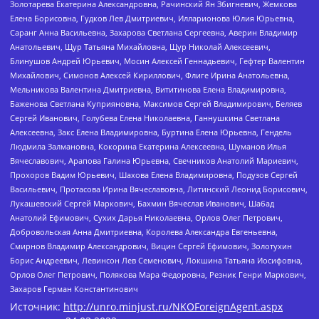
Золотарева Екатерина Александровна, Рачинский Ян Збигневич, Жемкова
Елена Борисовна, Гудков Лев Дмитриевич, Илларионова Юлия Юрьевна,
Саранг Анна Васильевна, Захарова Светлана Сергеевна, Аверин Владимир
Анатольевич, Щур Татьяна Михайловна, Щур Николай Алексеевич,
Блинушов Андрей Юрьевич, Мосин Алексей Геннадьевич, Гефтер Валентин
Михайлович, Симонов Алексей Кириллович, Флиге Ирина Анатольевна,
Мельникова Валентина Дмитриевна, Вититинова Елена Владимировна,
Баженова Светлана Куприяновна, Максимов Сергей Владимирович, Беляев
Сергей Иванович, Голубева Елена Николаевна, Ганнушкина Светлана
Алексеевна, Закс Елена Владимировна, Буртина Елена Юрьевна, Гендель
Людмила Залмановна, Кокорина Екатерина Алексеевна, Шуманов Илья
Вячеславович, Арапова Галина Юрьевна, Свечников Анатолий Мариевич,
Прохоров Вадим Юрьевич, Шахова Елена Владимировна, Подузов Сергей
Васильевич, Протасова Ирина Вячеславовна, Литинский Леонид Борисович,
Лукашевский Сергей Маркович, Бахмин Вячеслав Иванович, Шабад
Анатолий Ефимович, Сухих Дарья Николаевна, Орлов Олег Петрович,
Добровольская Анна Дмитриевна, Королева Александра Евгеньевна,
Смирнов Владимир Александрович, Вицин Сергей Ефимович, Золотухин
Борис Андреевич, Левинсон Лев Семенович, Локшина Татьяна Иосифовна,
Орлов Олег Петрович, Полякова Мара Федоровна, Резник Генри Маркович,
Захаров Герман Константинович
Источник:
http://unro.minjust.ru/NKOForeignAgent.aspx