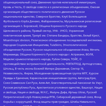
общенациональный союз, Движение против нелегальной иммиграции,
Кровь и Честь, О свободе совести и о религиозных объединениях, Омская
организация общественного политического движения Русское
национальное единство, Северное Братство, Клуб Болельщиков
Футбольного Клуба Динамо, Файзрахманисты, Мусульманская религиозная
организация п. Боровский, Община Коренного Русского народа
Щелковского района, Правый сектор, УНА - УНСО, Украинская
повстанческая армия, Тризуб им. Степана Бандеры, Братство, Белый Крест,
Misanthropic division, Религиозное объединение последователей инглиизма,
Народная Социальная Инициатива, TulaSkins, Этнополитическое
объединение Русские, Русское национальное объединение Атака, Мечеть
Мирмамеда, Община Коренного Русского народа г. Астрахани, ВОЛЯ,
Меджлис крымскотатарского народа, Рубеж Севера, ТОЙС, О
противодействии экстремистской деятельности, РЕВТАТПОД, Артподготовка,
Штольц, В честь иконы Божией Матери Державная, Сектор 16,
Независимость, Фирма, Молодежная правозащитная группа МПГ, Курсом
Правды и Единения, Каракольская инициативная группа, Автоград Крю,
Союз Славянских Сил Руси, Алля-Аят, Благотворительный пансионат Ак Умут,
Русская республика Русь, Арестантское уголовное единство, Башкорт, Нация
и свобода, Нация и свобода, W.H.С., Фалунь Дафа, Иртыш Ultras, Русский
Патриотический клуб-Новокузнецк/РПК, Сибирский державный союз, Фонд
борьбы с коррупцией, Фонд защиты прав граждан, Штабы Навального,