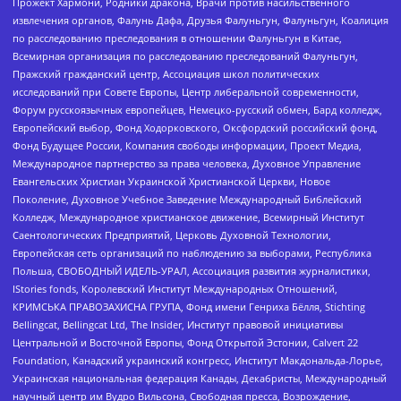
Прожект Хармони, Родники дракона, Врачи против насильственного
извлечения органов, Фалунь Дафа, Друзья Фалуньгун, Фалуньгун, Коалиция
по расследованию преследования в отношении Фалуньгун в Китае,
Всемирная организация по расследованию преследований Фалуньгун,
Пражский гражданский центр, Ассоциация школ политических
исследований при Совете Европы, Центр либеральной современности,
Форум русскоязычных европейцев, Немецко-русский обмен, Бард колледж,
Европейский выбор, Фонд Ходорковского, Оксфордский российский фонд,
Фонд Будущее России, Компания свободы информации, Проект Медиа,
Международное партнерство за права человека, Духовное Управление
Евангельских Христиан Украинской Христианской Церкви, Новое
Поколение, Духовное Учебное Заведение Международный Библейский
Колледж, Международное христианское движение, Всемирный Институт
Саентологических Предприятий, Церковь Духовной Технологии,
Европейская сеть организаций по наблюдению за выборами, Республика
Польша, СВОБОДНЫЙ ИДЕЛЬ-УРАЛ, Ассоциация развития журналистики,
IStories fonds, Королевский Институт Международных Отношений,
КРИМСЬКА ПРАВОЗАХИСНА ГРУПА, Фонд имени Генриха Бёлля, Stichting
Bellingcat, Bellingcat Ltd, The Insider, Институт правовой инициативы
Центральной и Восточной Европы, Фонд Открытой Эстонии, Calvert 22
Foundation, Канадский украинский конгресс, Институт Макдональда-Лорье,
Украинская национальная федерация Канады, Декабристы, Международный
научный центр им Вудро Вильсона, Свободная пресса, Возрождение,