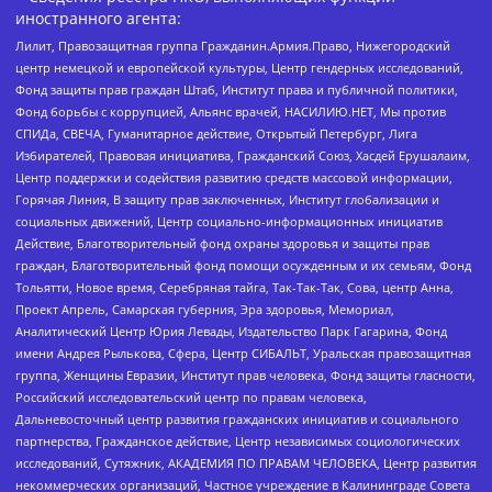
иностранного агента:
Лилит, Правозащитная группа Гражданин.Армия.Право, Нижегородский
центр немецкой и европейской культуры, Центр гендерных исследований,
Фонд защиты прав граждан Штаб, Институт права и публичной политики,
Фонд борьбы с коррупцией, Альянс врачей, НАСИЛИЮ.НЕТ, Мы против
СПИДа, СВЕЧА, Гуманитарное действие, Открытый Петербург, Лига
Избирателей, Правовая инициатива, Гражданский Союз, Хасдей Ерушалаим,
Центр поддержки и содействия развитию средств массовой информации,
Горячая Линия, В защиту прав заключенных, Институт глобализации и
социальных движений, Центр социально-информационных инициатив
Действие, Благотворительный фонд охраны здоровья и защиты прав
граждан, Благотворительный фонд помощи осужденным и их семьям, Фонд
Тольятти, Новое время, Серебряная тайга, Так-Так-Так, Сова, центр Анна,
Проект Апрель, Самарская губерния, Эра здоровья, Мемориал,
Аналитический Центр Юрия Левады, Издательство Парк Гагарина, Фонд
имени Андрея Рылькова, Сфера, Центр СИБАЛЬТ, Уральская правозащитная
группа, Женщины Евразии, Институт прав человека, Фонд защиты гласности,
Российский исследовательский центр по правам человека,
Дальневосточный центр развития гражданских инициатив и социального
партнерства, Гражданское действие, Центр независимых социологических
исследований, Сутяжник, АКАДЕМИЯ ПО ПРАВАМ ЧЕЛОВЕКА, Центр развития
некоммерческих организаций, Частное учреждение в Калининграде Совета