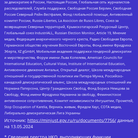
за демократию в России, Настоящая Россия, Глобальная сеть журналистов-
расследователей, Служба поддержки, Свободная Россия Берлин, Свободная
Россия Северный Рейн-Вестфалия, Фонд глобальной помощи, Антивоенный
комитет России, Russie-Libertes, La Asocicion de Rusos Libres, Союз за
возвращение Северных территорий, Крымскотатарский Ресурсный Центр,
Глобальный союз IndustriALL, Russian Election Monitor, Article 19, Мнение
медиа, Федерация анархического черного креста, Радио Свободная Европа,
Германское общество изучения Восточной Европы, Фонд имени Фридриха
Эберта, XZ gGmbH, Мобильная академия поддержки гендерной демократии
и миротворчества, Форум имени Льва Копелева, American Councils for
International Education, Cultural Vistas, Institute of International Education,
Антивоенное движение Антальи, Открытый диалог, Школа международных
отношений и государственной политики им Питера Мунка, Российско-
канадский демократический альянс, Школа международных отношений им
Нормана Патерсона, Центр Гражданских Свобод, Фонд Бориса Немцова за
Свободу, Фонд имени Фридриха Науманна за свободу, Феминистское
антивоенное сопротивление, Комитет независимости Ингушетии, Прометей,
Stop Occupation of Karelia, Вернись живым, Фридом Хаус, СОТА медиа,
Либерально-демократическая Лига Украины
Источник:
https://minjust.gov.ru/ru/documents/7756/
данные
на
13.05.2024
* Сведения реестра НКО, выполняющих функции