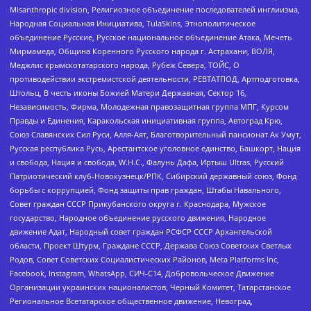
Misanthropic division, Религиозное объединение последователей инглиизма,
Народная Социальная Инициатива, TulaSkins, Этнополитическое
объединение Русские, Русское национальное объединение Атака, Мечеть
Мирмамеда, Община Коренного Русского народа г. Астрахани, ВОЛЯ,
Меджлис крымскотатарского народа, Рубеж Севера, ТОЙС, О
противодействии экстремистской деятельности, РЕВТАТПОД, Артподготовка,
Штольц, В честь иконы Божией Матери Державная, Сектор 16,
Независимость, Фирма, Молодежная правозащитная группа МПГ, Курсом
Правды и Единения, Каракольская инициативная группа, Автоград Крю,
Союз Славянских Сил Руси, Алля-Аят, Благотворительный пансионат Ак Умут,
Русская республика Русь, Арестантское уголовное единство, Башкорт, Нация
и свобода, Нация и свобода, W.H.С., Фалунь Дафа, Иртыш Ultras, Русский
Патриотический клуб-Новокузнецк/РПК, Сибирский державный союз, Фонд
борьбы с коррупцией, Фонд защиты прав граждан, Штабы Навального,
Совет граждан СССР Прикубанского округа г. Краснодара, Мужское
государство, Народное объединение русского движения, Народное
движение Адат, Народный совет граждан РСФСР СССР Архангельской
области, Проект Штурм, Граждане СССР, Держава Союз Советских Светлых
Родов, Совет Советских Социалистических Районов, Meta Platforms Inc,
Facebook, Instagram, WhatsApp, СИЧ-С14, Добровольческое Движение
Организации украинских националистов, Черный Комитет, Татарстанское
Региональное Всетатарское общественное движение, Невоград,