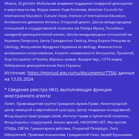
Эберта, XZ gGmbH, Мобильная академия поддержки гендерной демократии
и миротворчества, Форум имени Льва Копелева, American Councils for
International Education, Cultural Vistas, Institute of International Education,
Антивоенное движение Антальи, Открытый диалог, Школа международных
отношений и государственной политики им Питера Мунка, Российско-
канадский демократический альянс, Школа международных отношений им
Нормана Патерсона, Центр Гражданских Свобод, Фонд Бориса Немцова за
Свободу, Фонд имени Фридриха Науманна за свободу, Феминистское
антивоенное сопротивление, Комитет независимости Ингушетии, Прометей,
Stop Occupation of Karelia, Вернись живым, Фридом Хаус, СОТА медиа,
Либерально-демократическая Лига Украины
Источник:
https://minjust.gov.ru/ru/documents/7756/
данные
на
13.05.2024
* Сведения реестра НКО, выполняющих функции
иностранного агента:
Лилит, Правозащитная группа Гражданин.Армия.Право, Нижегородский
центр немецкой и европейской культуры, Центр гендерных исследований,
Фонд защиты прав граждан Штаб, Институт права и публичной политики,
Фонд борьбы с коррупцией, Альянс врачей, НАСИЛИЮ.НЕТ, Мы против
СПИДа, СВЕЧА, Гуманитарное действие, Открытый Петербург, Лига
Избирателей, Правовая инициатива, Гражданский Союз, Хасдей Ерушалаим,