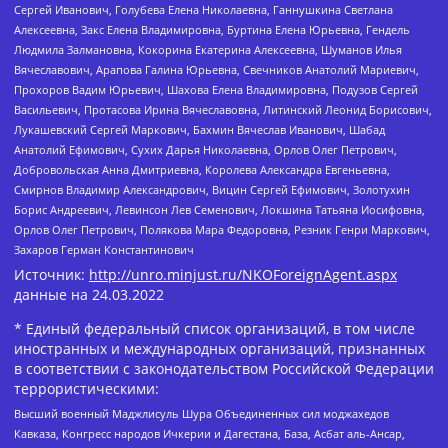
Сергей Иванович, Голубева Елена Николаевна, Ганнушкина Светлана
Алексеевна, Закс Елена Владимировна, Буртина Елена Юрьевна, Гендель
Людмила Залмановна, Кокорина Екатерина Алексеевна, Шуманов Илья
Вячеславович, Арапова Галина Юрьевна, Свечников Анатолий Мариевич,
Прохоров Вадим Юрьевич, Шахова Елена Владимировна, Подузов Сергей
Васильевич, Протасова Ирина Вячеславовна, Литинский Леонид Борисович,
Лукашевский Сергей Маркович, Бахмин Вячеслав Иванович, Шабад
Анатолий Ефимович, Сухих Дарья Николаевна, Орлов Олег Петрович,
Добровольская Анна Дмитриевна, Королева Александра Евгеньевна,
Смирнов Владимир Александрович, Вицин Сергей Ефимович, Золотухин
Борис Андреевич, Левинсон Лев Семенович, Локшина Татьяна Иосифовна,
Орлов Олег Петрович, Полякова Мара Федоровна, Резник Генри Маркович,
Захаров Герман Константинович
Источник:
http://unro.minjust.ru/NKOForeignAgent.aspx
данные на
24.03.2022
* Единый федеральный список организаций, в том числе
иностранных и международных организаций, признанных
в соответствии с законодательством Российской Федерации
террористическими:
Высший военный Маджлисуль Шура Объединенных сил моджахедов
Кавказа, Конгресс народов Ичкерии и Дагестана, База, Асбат аль-Ансар,