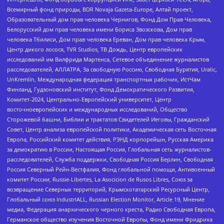
Всемирный фонд природы, BDR Novaja Gazeta-Europe, Алтай проект,
Образовательный дом прав человека Чернигов, Фонд Дом Прав Человека,
Белорусский дом прав человека имени Бориса Звозскова, Дом прав
человека Тбилиси, Дом прав человека Ереван, Дом прав человека Крым,
Центр дикого лосося, TVR Studios, ТВ Дождь, Центр европейских
исследований им Вилфрида Мартенса, Сетевое объединение журналистов
расследователей, АЛЛАТРА, За свободную Россию, Свободная Бурятия, Uralic,
UnKremlin, Международная федерация транспортных рабочих, ИстЧам
Финланд, Гудзоновский институт, Фонд Демократического Развития,
Комитет-2024, Центрально-Европейский университет, Центр
восточноевропейских и международных исследований, Общество
Сторожевой башни, Библии и трактатов Свидетелей Иеговы, Гражданский
Совет, Центр анализа европейской политики, Академическая сеть Восточная
Европа, Российский комитет действия, РЭНД корпорейшн, Русская Америка
за демократию в России, Настоящая Россия, Глобальная сеть журналистов-
расследователей, Служба поддержки, Свободная Россия Берлин, Свободная
Россия Северный Рейн-Вестфалия, Фонд глобальной помощи, Антивоенный
комитет России, Russie-Libertes, La Asocicion de Rusos Libres, Союз за
возвращение Северных территорий, Крымскотатарский Ресурсный Центр,
Глобальный союз IndustriALL, Russian Election Monitor, Article 19, Мнение
медиа, Федерация анархического черного креста, Радио Свободная Европа,
Германское общество изучения Восточной Европы, Фонд имени Фридриха