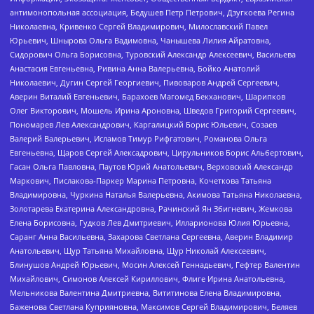
антимонопольная ассоциация, Бедушев Петр Петрович, Дзугкоева Регина
Николаевна, Кривенко Сергей Владимирович, Милославский Павел
Юрьевич, Шнырова Ольга Вадимовна, Чанышева Лилия Айратовна,
Сидорович Ольга Борисовна, Туровский Александр Алексеевич, Васильева
Анастасия Евгеньевна, Ривина Анна Валерьевна, Бойко Анатолий
Николаевич, Дугин Сергей Георгиевич, Пивоваров Андрей Сергеевич,
Аверин Виталий Евгеньевич, Барахоев Магомед Бекханович, Шарипков
Олег Викторович, Мошель Ирина Ароновна, Шведов Григорий Сергеевич,
Пономарев Лев Александрович, Каргалицкий Борис Юльевич, Созаев
Валерий Валерьевич, Исламов Тимур Рифгатович, Романова Ольга
Евгеньевна, Щаров Сергей Алексадрович, Цирульников Борис Альбертович,
Гасан Ольга Павловна, Паутов Юрий Анатольевич, Верховский Александр
Маркович, Пислакова-Паркер Марина Петровна, Кочеткова Татьяна
Владимировна, Чуркина Наталья Валерьевна, Акимова Татьяна Николаевна,
Золотарева Екатерина Александровна, Рачинский Ян Збигневич, Жемкова
Елена Борисовна, Гудков Лев Дмитриевич, Илларионова Юлия Юрьевна,
Саранг Анна Васильевна, Захарова Светлана Сергеевна, Аверин Владимир
Анатольевич, Щур Татьяна Михайловна, Щур Николай Алексеевич,
Блинушов Андрей Юрьевич, Мосин Алексей Геннадьевич, Гефтер Валентин
Михайлович, Симонов Алексей Кириллович, Флиге Ирина Анатольевна,
Мельникова Валентина Дмитриевна, Вититинова Елена Владимировна,
Баженова Светлана Куприяновна, Максимов Сергей Владимирович, Беляев