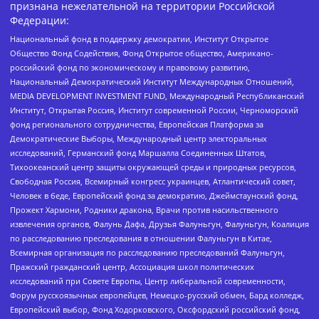
признана нежелательной на территории Российской
Федерации:
Национальный фонд в поддержку демократии, Институт Открытое
Общество Фонд Содействия, Фонд Открытое общество, Американо-
российский фонд по экономическому и правовому развитию,
Национальный Демократический Институт Международных Отношений,
MEDIA DEVELOPMENT INVESTMENT FUND, Международный Республиканский
Институт, Открытая Россия, Институт современной России, Черноморский
фонд регионального сотрудничества, Европейская Платформа за
Демократические Выборы, Международный центр электоральных
исследований, Германский фонд Маршалла Соединенных Штатов,
Тихоокеанский центр защиты окружающей среды и природных ресурсов,
Свободная Россия, Всемирный конгресс украинцев, Атлантический совет,
Человек в беде, Европейский фонд за демократию, Джеймстаунский фонд,
Прожект Хармони, Родники дракона, Врачи против насильственного
извлечения органов, Фалунь Дафа, Друзья Фалуньгун, Фалуньгун, Коалиция
по расследованию преследования в отношении Фалуньгун в Китае,
Всемирная организация по расследованию преследований Фалуньгун,
Пражский гражданский центр, Ассоциация школ политических
исследований при Совете Европы, Центр либеральной современности,
Форум русскоязычных европейцев, Немецко-русский обмен, Бард колледж,
Европейский выбор, Фонд Ходорковского, Оксфордский российский фонд,