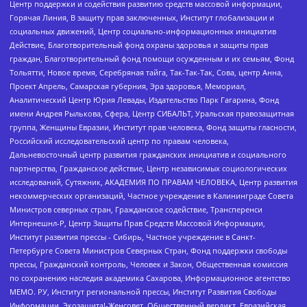
Центр поддержки и содействия развитию средств массовой информации,
Горячая Линия, В защиту прав заключенных, Институт глобализации и
социальных движений, Центр социально-информационных инициатив
Действие, Благотворительный фонд охраны здоровья и защиты прав
граждан, Благотворительный фонд помощи осужденным и их семьям, Фонд
Тольятти, Новое время, Серебряная тайга, Так-Так-Так, Сова, центр Анна,
Проект Апрель, Самарская губерния, Эра здоровья, Мемориал,
Аналитический Центр Юрия Левады, Издательство Парк Гагарина, Фонд
имени Андрея Рылькова, Сфера, Центр СИБАЛЬТ, Уральская правозащитная
группа, Женщины Евразии, Институт прав человека, Фонд защиты гласности,
Российский исследовательский центр по правам человека,
Дальневосточный центр развития гражданских инициатив и социального
партнерства, Гражданское действие, Центр независимых социологических
исследований, Сутяжник, АКАДЕМИЯ ПО ПРАВАМ ЧЕЛОВЕКА, Центр развития
некоммерческих организаций, Частное учреждение в Калининграде Совета
Министров северных стран, Гражданское содействие, Трансперенси
Интернешнл-Р, Центр Защиты Прав Средств Массовой Информации,
Институт развития прессы - Сибирь, Частное учреждение в Санкт-
Петербурге Совета Министров Северных Стран, Фонд поддержки свободы
прессы, Гражданский контроль, Человек и Закон, Общественная комиссия
по сохранению наследия академика Сахарова, Информационное агентство
МЕМО. РУ, Институт региональной прессы, Институт Развития Свободы
Информации, Экозащита!-Женсовет, Общественный вердикт, Евразийская