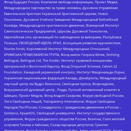
Фонд Будущее России, Компания свободы информации, Проект Медиа,
Международное партнерство за права человека, Духовное Управление
Евангельских Христиан Украинской Христианской Церкви, Новое
Поколение, Духовное Учебное Заведение Международный Библейский
Колледж, Международное христианское движение, Всемирный Институт
Саентологических Предприятий, Церковь Духовной Технологии,
Европейская сеть организаций по наблюдению за выборами, Республика
Польша, СВОБОДНЫЙ ИДЕЛЬ-УРАЛ, Ассоциация развития журналистики,
IStories fonds, Королевский Институт Международных Отношений,
КРИМСЬКА ПРАВОЗАХИСНА ГРУПА, Фонд имени Генриха Бёлля, Stichting
Bellingcat, Bellingcat Ltd, The Insider, Институт правовой инициативы
Центральной и Восточной Европы, Фонд Открытой Эстонии, Calvert 22
Foundation, Канадский украинский конгресс, Институт Макдональда-Лорье,
Украинская национальная федерация Канады, Декабристы, Международный
научный центр им Вудро Вильсона, Свободная пресса, Возрождение,
Всеукраинский духовный центр , Риддл, Русский антивоенный комитет в
Швеции, Проект Медуза, Фонд Андрея Сахарова, Форум свободной России,
Лига Свободных Наций, Transparеncy International, Форум Свободных
Народов ПостРоссии, Солидарность с гражданским движением в России –
Solidarus, КрымSOS, Свободный университет, Институт государственного
управления, Форум гражданского общества Россия, Беллона, Союз жителей
островов Тисима и Хабомаи, Съезд народных депутатов, Гринпис
Интернешнл, Фонд борьбы с коррупцией Инк, Завет церквей TCCN, Агора,