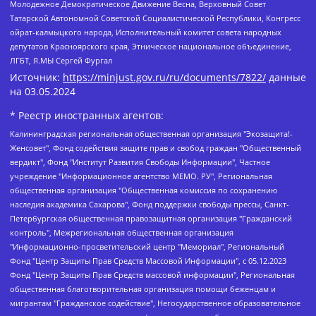
Молодежное Демократическое Движение Весна, Верховный Совет
Татарской Автономной Советской Социалистической Республики, Конгресс
ойрат-калмыцкого народа, Исполнительный комитет совета народных
депутатов Красноярского края, Этническое национальное объединение,
ЛГБТ, Я.МЫ Сергей Фургал
Источник:
https://minjust.gov.ru/ru/documents/7822/
данные
на
03.05.2024
* Реестр иностранных агентов:
Калининградская региональная общественная организация "Экозащита!-Женсовет", Фонд содействия защите прав и свобод граждан "Общественный вердикт", Фонд "Институт Развития Свободы Информации", Частное учреждение "Информационное агентство МЕМО. РУ", Региональная общественная организация "Общественная комиссия по сохранению наследия академика Сахарова", Фонд поддержки свободы прессы, Санкт-Петербургская общественная правозащитная организация "Гражданский контроль", Межрегиональная общественная организация "Информационно-просветительский центр "Мемориал", Региональный Фонд "Центр Защиты Прав Средств Массовой Информации", с 05.12.2023 Фонд "Центр Защиты Прав Средств массовой информации", Региональная общественная благотворительная организация помощи беженцам и мигрантам "Гражданское содействие", Негосударственное образовательное учреждение дополнительного профессионального образования (повышение квалификации) специалистов "АКАДЕМИЯ ПО ПРАВАМ ЧЕЛОВЕКА", Свердловская региональная общественная организация "Сутяжник", Автономная некоммерческая организация "Центр независимых социологических исследований", Союз общественных объединений "Российский исследовательский центр по правам человека", Региональное общественное учреждение научно-информационный центр "МЕМОРИАЛ", Некоммерческая организация "Фонд защиты гласности", Автономная некоммерческая организация "Институт прав человека", Городская общественная организация "Екатеринбургское общество "МЕМОРИАЛ", Городская общественная организация "Рязанское историко-просветительское и правозащитное общество "Мемориал" (Рязанский Мемориал), Челябинский региональный орган общественной самодеятельности – женское общественное объединение "Женщины Евразии", Челябинский региональный орган общественной самодеятельности "Уральская правозащитная группа", Фонд содействия защите здоровья и социальной справедливости имени Андрея Рылькова, Автономная Некоммерческая Организация "Аналитический Центр Юрия Левады", Автономная некоммерческая организация социальной поддержки населения "Проект Апрель", Региональная общественная организация помощи женщинам и детям, находящимся в кризисной ситуации "Информационно-методический центр "Анна", Фонд содействия развитию массовых коммуникаций и правовому просвещению "Так-так-Так", Фонд содействия устойчивому развитию "Серебряная тайга", Свердловский региональный общественный фонд социальных проектов "Новое время", "Idel.Реалии", Кавказ.Реалии, Крым.Реалии, Телеканал Настоящее Время, Татаро-башкирская служба Радио Свобода (Azatliq Radiosi), Радио Свободная Европа/Радио Свобода (PCE/PC), "Сибирь.Реалии", "Фактограф", Благотворительный фонд помощи осужденным и их семьям, Автономная некоммерческая организация "Институт глобализации и социальных движений", Фонд "В защиту прав заключенных", Частное учреждение "Центр поддержки и содействия развитию средств массовой информации", Пензенский региональный общественный благотворительный фонд "Гражданский союз", "Север.Реалии", Некоммерческая организация Фонд "Правовая инициатива", Общество с ограниченной ответственностью "Радио Свободная Европа/Радио Свобода", Чешское информационное агентство "MEDIUM-ORIENT", Красноярская региональная общественная организация "Мы против СПИДа", Камалягин Денис Николаевич, Маркелов Сергей Евгеньевич, Пономарев Лев Александрович, Савицкая Людмила Алексеевна, Автономная некоммерческая организация "Центр по работе с проблемой насилия "НАСИЛИЮ.НЕТ", Межрегиональный профессиональный союз работников здравоохранения "Альянс врачей", Юридическое лицо, зарегистрированное в Латвийской Республике, SIA "Medusa Project" (регистрационный номер 40103797863, дата регистрации 10.06.2014), Некоммерческая организация "Фонд по борьбе с коррупцией", Автономная некоммерческая организация "Институт права и публичной политики", Баданин Роман Сергеевич, Гликин Максим Александрович, Железнова Мария Михайловна, Лукьянова Юлия Сергеевна, Маетная Елизавета Витальевна, Маняхин Петр Борисович, Чуракова Ольга Владимировна, Ярош Юлия Петровна, Юридическое лицо "The Insider SIA", зарегистрированное в Риге, Латвийская Республика (дата регистрации 26.06.2015), являющееся администратором доменного имени интернет-издания "The Insider SIA", https://theins.ru, Постернак Алексей Евгеньевич, Рубин Михаил Аркадьевич, Анин Роман Александрович, Юридическое лицо Istories fonds, зарегистрированное в Латвийской Республике (регистрационный номер 50008295751, дата регистрации 24.02.2020), Великовский Дмитрий Александрович, Долинина Ирина Николаевна, Мароховская Алеся Алексеевна, Шлейнов Роман Юрьевич, Шмагун Олеся Валентиновна, Общество с ограниченной ответственностью "Альтаир 2021", Общество с ограниченной ответственностью "Вега 2021", Общество с ограниченной ответственностью "Главный редактор 2021", Общество с ограниченной ответственностью "Ромашки монолит", Важенков Артем Валерьевич, Ивановская областная общественная организация "Центр гендерных исследований", Гурман Юрий Альбертович, Медиапроект "ОВД-Инфо", Егоров Владимир Владимирович, Жилинский Владимир Александрович, Общество с ограниченной ответственностью "ЗП", Иванова София Юрьевна, Карезина Инна Павловна, Кильтау Екатерина Викторовна, Петров Алексей Викторович, Пискунов Сергей Евгеньевич, Смирнов Сергей Сергеевич, Тихонов Михаил Сергеевич, Общество с ограниченной ответственностью "ЖУРНАЛИСТ-ИНОСТРАННЫЙ АГЕНТ", Арапова Галина Юрьевна, Вольтская Татьяна Анатольевна, Американская компания "Mason G.E.S. Anonymous Foundation" (США), являющаяся владельцем интернет-издания https://mnews.world/, Компания "Stichting Bellingcat", зарегистрированная в Нидерландах (дата регистрации 11.07.2018), Захаров Андрей Вячеславович, Клепиковская Екатерина Дмитриевна, Общество с ограниченной ответственностью "МЕМО", Перл Роман Александрович, Симонов Евгений Алексеевич, Соловьева Елена Анатольевна, Сотников Даниил Владимирович, Сурначева Елизавета Дмитриевна, Автономная некоммерческая организация по защите прав человека и информированию населения "Якутия – Наше Мнение", Общество с ограниченной ответственностью "Москоу диджитал медиа", с 26.01.2023 Общество с ограниченной ответственностью "Чайка Белые сады", Ветошкина Валерия Валерьевна, Заговора Максим Александрович, Межрегиональное общественное движение "Российская ЛГБТ - сеть", Оленичев Максим Владимирович, Павлов Иван Юрьевич, Скворцова Елена Сергеевна, Общество с ограниченной ответственностью "Как бы инагент", Кочетков Игорь Викторович, Общество с ограниченной ответственностью "Честные выборы", Еланчик Олег Александрович, Общество с ограниченной ответственностью "Нобелевский призыв", Гималова Регина Эмилевна, Григорьев Андрей Валерьевич, Григорьева Алина Александровна, Ассоциация по содействию защите прав призывников, альтернативнослужащих и военнослужащих "Правозащитная группа "Гражданин.Армия.Право", Хисамова Регина Фаритовна, Автономная некоммерческая организация по реализации социально-правовых программ "Лилит", Дальневосточное общественное движение "Маяк", Санкт-Петербургская ЛГБТ-инициативная группа "Выход", Инициативная группа ЛГБТ+ "Реверс", Алексеев Андрей Викторович, Бекбулатова Таисия Львовна, Беляев Иван Михайлович, Владыкина Елена Сергеевна, Гельман Марат Александрович, Никульшина Вероника Юрьевна, Толоконникова Надежда Андреевна, Шендерович Виктор Анатольевич, Общество с ограниченной ответственностью "Данное сообщение", Общество с ограниченной ответственностью Издательский дом "Новая глава", Айнбиндер Александра Александровна, Московский комьюнити-центр для ЛГБТ+инициатив, Благотворительный фонд развития филантропии, Deutsche Welle (Германия, Kurt-Schumacher-Strasse 3, 53113 Bonn), Борзунова Мария Михайловна, Воробьев Виктор Викторович, Голубева Анна Львовна, Константинова Алла Михайловна, Малкова Ирина Владимировна, Мурадов Мурад Абдулгалимович, Осетинская Елизавета Николаевна, Понасенков Евгений Николаевич, Ганапольский Матвей Юрьевич, Киселев Евгений Алексеевич, Борухович Ирина Григорьевна, Дремин Иван Тимофеевич, Дубровский Дмитрий Викторович, Красноярская региональная общественная организация поддержки и развития альтернативных образовательных технологий и межкультурных коммуникаций "ИНТЕРРА", Маяковская Екатерина Алексеевна, Фейгин Марк Захарович, Филимонов Андрей Викторович, Дзугкоева Регина Николаевна, Доброхотов Роман Александрович, Дудь Юрий Александрович, Елкин Сергей Владимирович, Кругликов Кирилл Игоревич, Сабунаева Мария Леонидовна, Семенов Алексей Владимирович, Шаинян Карен Багратович, Шульман Екатерина Михайловна, Асафьев Артур Валерьевич, Вахштайн Виктор Семенович, Венедиктов Алексей Алексеевич, Лушникова Екатерина Евгеньевна, Волков Леонид Михайлович, Невзоров Александр Глебович, Пархоменко Сергей Борисович, Сироткин Ярослав Николаевич, Кара-Мурза Владимир Владимирович, Баранова Наталья Владимировна, Гозман Леонид Яковлевич, Кагарлицкий Борис Юльевич, Климарев Михаил Валерьевич, Милов Владимир Станиславович, Автономная некоммерческая организация Краснодарский центр современного искусства "Типография", Моргенштерн Алишер Тагирович, Соболь Любовь Эдуардовна, Общество с ограниченной ответственностью "ЛИЗА НОРМ", Каспаров Гарри Кимович, Ходорковский Михаил Борисович, Общество с ограниченной ответственностью "Апрельские тезисы", Данилович Ирина Брониславовна, Кашин Олег Владимирович, Петров Николай Владимирович, Пивоваров Алексей Владимирович, Соколов Михаил Владимирович, Цветкова Юлия Владимировна, Чичваркин Евгений Александрович, Комитет против пыток/Команда против пыток, Общество с ограниченной ответственностью "Первый научный", Общество с ограниченной ответственностью "Вертолет и ко", Белоцерковская Вероника Борисовна, Кац Максим Евгеньевич, Лазарева Татьяна Юрьевна, Шаведдинов Руслан Табризович, Яшин Илья Валерьевич, Общество с ограниченной ответственностью "Иноагент ААВ", Алешковский Дмитрий Петрович, Альбац Евгения Марковна, Быков Дмитрий Львович, Галямина Юлия Евгеньевна, Лойко Сергей Леонидович, Мартынов Кирилл Константинович, Медведев Сергей Александрович, Крашенинников Федор Геннадиевич, Гордеева Катерина Вл