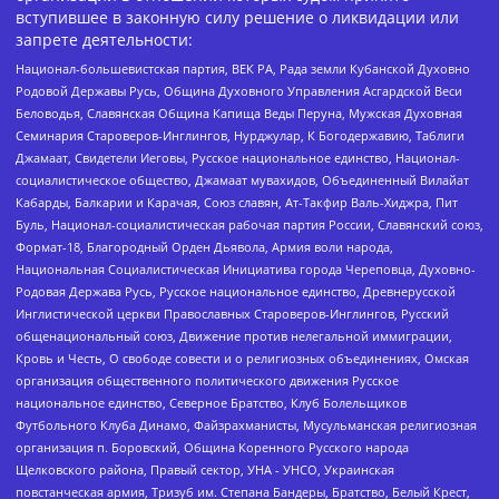
вступившее в законную силу решение о ликвидации или
запрете деятельности:
Национал-большевистская партия, ВЕК РА, Рада земли Кубанской Духовно
Родовой Державы Русь, Община Духовного Управления Асгардской Веси
Беловодья, Славянская Община Капища Веды Перуна, Мужская Духовная
Семинария Староверов-Инглингов, Нурджулар, К Богодержавию, Таблиги
Джамаат, Свидетели Иеговы, Русское национальное единство, Национал-
социалистическое общество, Джамаат мувахидов, Объединенный Вилайат
Кабарды, Балкарии и Карачая, Союз славян, Ат-Такфир Валь-Хиджра, Пит
Буль, Национал-социалистическая рабочая партия России, Славянский союз,
Формат-18, Благородный Орден Дьявола, Армия воли народа,
Национальная Социалистическая Инициатива города Череповца, Духовно-
Родовая Держава Русь, Русское национальное единство, Древнерусской
Инглистической церкви Православных Староверов-Инглингов, Русский
общенациональный союз, Движение против нелегальной иммиграции,
Кровь и Честь, О свободе совести и о религиозных объединениях, Омская
организация общественного политического движения Русское
национальное единство, Северное Братство, Клуб Болельщиков
Футбольного Клуба Динамо, Файзрахманисты, Мусульманская религиозная
организация п. Боровский, Община Коренного Русского народа
Щелковского района, Правый сектор, УНА - УНСО, Украинская
повстанческая армия, Тризуб им. Степана Бандеры, Братство, Белый Крест,