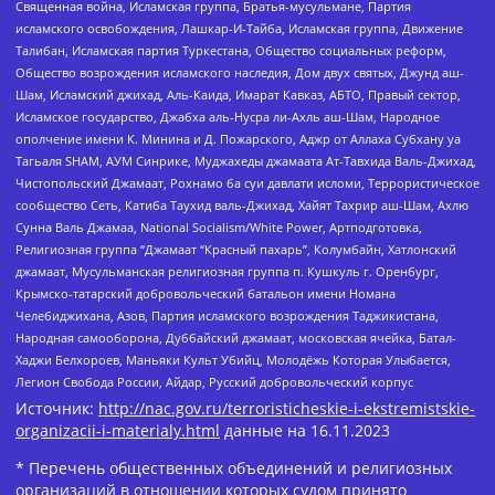
Священная война, Исламская группа, Братья-мусульмане, Партия
исламского освобождения, Лашкар-И-Тайба, Исламская группа, Движение
Талибан, Исламская партия Туркестана, Общество социальных реформ,
Общество возрождения исламского наследия, Дом двух святых, Джунд аш-
Шам, Исламский джихад, Аль-Каида, Имарат Кавказ, АБТО, Правый сектор,
Исламское государство, Джабха аль-Нусра ли-Ахль аш-Шам, Народное
ополчение имени К. Минина и Д. Пожарского, Аджр от Аллаха Субхану уа
Тагьаля SHAM, АУМ Синрике, Муджахеды джамаата Ат-Тавхида Валь-Джихад,
Чистопольский Джамаат, Рохнамо ба суи давлати исломи, Террористическое
сообщество Сеть, Катиба Таухид валь-Джихад, Хайят Тахрир аш-Шам, Ахлю
Сунна Валь Джамаа, National Socialism/White Power, Артподготовка,
Религиозная группа “Джамаат “Красный пахарь”, Колумбайн, Хатлонский
джамаат, Мусульманская религиозная группа п. Кушкуль г. Оренбург,
Крымско-татарский добровольческий батальон имени Номана
Челебиджихана, Азов, Партия исламского возрождения Таджикистана,
Народная самооборона, Дуббайский джамаат, московская ячейка, Батал-
Хаджи Белхороев, Маньяки Культ Убийц, Молодёжь Которая Улыбается,
Легион Свобода России, Айдар, Русский добровольческий корпус
Источник:
http://nac.gov.ru/terroristicheskie-i-ekstremistskie-
organizacii-i-materialy.html
данные на
16.11.2023
* Перечень общественных объединений и религиозных
организаций в отношении которых судом принято