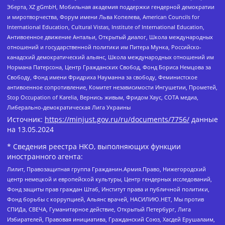
Эберта, XZ gGmbH, Мобильная академия поддержки гендерной демократии
и миротворчества, Форум имени Льва Копелева, American Councils for
International Education, Cultural Vistas, Institute of International Education,
Антивоенное движение Антальи, Открытый диалог, Школа международных
отношений и государственной политики им Питера Мунка, Российско-
канадский демократический альянс, Школа международных отношений им
Нормана Патерсона, Центр Гражданских Свобод, Фонд Бориса Немцова за
Свободу, Фонд имени Фридриха Науманна за свободу, Феминистское
антивоенное сопротивление, Комитет независимости Ингушетии, Прометей,
Stop Occupation of Karelia, Вернись живым, Фридом Хаус, СОТА медиа,
Либерально-демократическая Лига Украины
Источник:
https://minjust.gov.ru/ru/documents/7756/
данные
на
13.05.2024
* Сведения реестра НКО, выполняющих функции
иностранного агента:
Лилит, Правозащитная группа Гражданин.Армия.Право, Нижегородский
центр немецкой и европейской культуры, Центр гендерных исследований,
Фонд защиты прав граждан Штаб, Институт права и публичной политики,
Фонд борьбы с коррупцией, Альянс врачей, НАСИЛИЮ.НЕТ, Мы против
СПИДа, СВЕЧА, Гуманитарное действие, Открытый Петербург, Лига
Избирателей, Правовая инициатива, Гражданский Союз, Хасдей Ерушалаим,