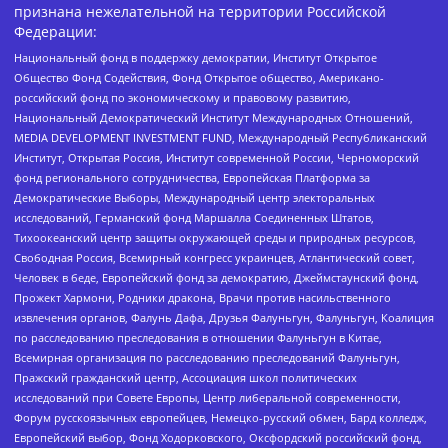
признана нежелательной на территории Российской
Федерации:
Национальный фонд в поддержку демократии, Институт Открытое
Общество Фонд Содействия, Фонд Открытое общество, Американо-
российский фонд по экономическому и правовому развитию,
Национальный Демократический Институт Международных Отношений,
MEDIA DEVELOPMENT INVESTMENT FUND, Международный Республиканский
Институт, Открытая Россия, Институт современной России, Черноморский
фонд регионального сотрудничества, Европейская Платформа за
Демократические Выборы, Международный центр электоральных
исследований, Германский фонд Маршалла Соединенных Штатов,
Тихоокеанский центр защиты окружающей среды и природных ресурсов,
Свободная Россия, Всемирный конгресс украинцев, Атлантический совет,
Человек в беде, Европейский фонд за демократию, Джеймстаунский фонд,
Прожект Хармони, Родники дракона, Врачи против насильственного
извлечения органов, Фалунь Дафа, Друзья Фалуньгун, Фалуньгун, Коалиция
по расследованию преследования в отношении Фалуньгун в Китае,
Всемирная организация по расследованию преследований Фалуньгун,
Пражский гражданский центр, Ассоциация школ политических
исследований при Совете Европы, Центр либеральной современности,
Форум русскоязычных европейцев, Немецко-русский обмен, Бард колледж,
Европейский выбор, Фонд Ходорковского, Оксфордский российский фонд,