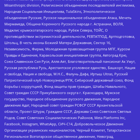
Misanthropic division, Религиозное объединение последователей инглиизма,
Народная Социальная Инициатива, TulaSkins, Этнополитическое
объединение Русские, Русское национальное объединение Атака, Мечеть
Мирмамеда, Община Коренного Русского народа г. Астрахани, ВОЛЯ,
Меджлис крымскотатарского народа, Рубеж Севера, ТОЙС, О
противодействии экстремистской деятельности, РЕВТАТПОД, Артподготовка,
Штольц, В честь иконы Божией Матери Державная, Сектор 16,
Независимость, Фирма, Молодежная правозащитная группа МПГ, Курсом
Правды и Единения, Каракольская инициативная группа, Автоград Крю,
Союз Славянских Сил Руси, Алля-Аят, Благотворительный пансионат Ак Умут,
Русская республика Русь, Арестантское уголовное единство, Башкорт, Нация
и свобода, Нация и свобода, W.H.С., Фалунь Дафа, Иртыш Ultras, Русский
Патриотический клуб-Новокузнецк/РПК, Сибирский державный союз, Фонд
борьбы с коррупцией, Фонд защиты прав граждан, Штабы Навального,
Совет граждан СССР Прикубанского округа г. Краснодара, Мужское
государство, Народное объединение русского движения, Народное
движение Адат, Народный совет граждан РСФСР СССР Архангельской
области, Проект Штурм, Граждане СССР, Держава Союз Советских Светлых
Родов, Совет Советских Социалистических Районов, Meta Platforms Inc,
Facebook, Instagram, WhatsApp, СИЧ-С14, Добровольческое Движение
Организации украинских националистов, Черный Комитет, Татарстанское
Региональное Всетатарское общественное движение, Невоград,