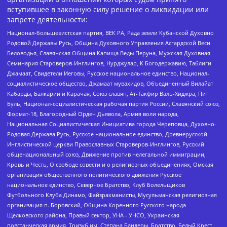
вступившее в законную силу решение о ликвидации или
запрете деятельности:
Национал-большевистская партия, ВЕК РА, Рада земли Кубанской Духовно
Родовой Державы Русь, Община Духовного Управления Асгардской Веси
Беловодья, Славянская Община Капища Веды Перуна, Мужская Духовная
Семинария Староверов-Инглингов, Нурджулар, К Богодержавию, Таблиги
Джамаат, Свидетели Иеговы, Русское национальное единство, Национал-
социалистическое общество, Джамаат мувахидов, Объединенный Вилайат
Кабарды, Балкарии и Карачая, Союз славян, Ат-Такфир Валь-Хиджра, Пит
Буль, Национал-социалистическая рабочая партия России, Славянский союз,
Формат-18, Благородный Орден Дьявола, Армия воли народа,
Национальная Социалистическая Инициатива города Череповца, Духовно-
Родовая Держава Русь, Русское национальное единство, Древнерусской
Инглистической церкви Православных Староверов-Инглингов, Русский
общенациональный союз, Движение против нелегальной иммиграции,
Кровь и Честь, О свободе совести и о религиозных объединениях, Омская
организация общественного политического движения Русское
национальное единство, Северное Братство, Клуб Болельщиков
Футбольного Клуба Динамо, Файзрахманисты, Мусульманская религиозная
организация п. Боровский, Община Коренного Русского народа
Щелковского района, Правый сектор, УНА - УНСО, Украинская
повстанческая армия, Тризуб им. Степана Бандеры, Братство, Белый Крест,