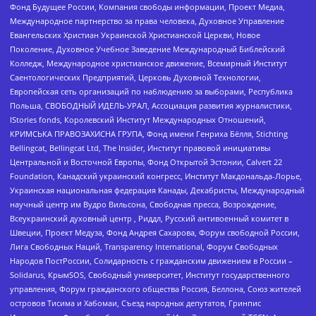
Фонд Будущее России, Компания свободы информации, Проект Медиа,
Международное партнерство за права человека, Духовное Управление
Евангельских Христиан Украинской Христианской Церкви, Новое
Поколение, Духовное Учебное Заведение Международный Библейский
Колледж, Международное христианское движение, Всемирный Институт
Саентологических Предприятий, Церковь Духовной Технологии,
Европейская сеть организаций по наблюдению за выборами, Республика
Польша, СВОБОДНЫЙ ИДЕЛЬ-УРАЛ, Ассоциация развития журналистики,
IStories fonds, Королевский Институт Международных Отношений,
КРИМСЬКА ПРАВОЗАХИСНА ГРУПА, Фонд имени Генриха Бёлля, Stichting
Bellingcat, Bellingcat Ltd, The Insider, Институт правовой инициативы
Центральной и Восточной Европы, Фонд Открытой Эстонии, Calvert 22
Foundation, Канадский украинский конгресс, Институт Макдональда-Лорье,
Украинская национальная федерация Канады, Декабристы, Международный
научный центр им Вудро Вильсона, Свободная пресса, Возрождение,
Всеукраинский духовный центр , Риддл, Русский антивоенный комитет в
Швеции, Проект Медуза, Фонд Андрея Сахарова, Форум свободной России,
Лига Свободных Наций, Transparеncy International, Форум Свободных
Народов ПостРоссии, Солидарность с гражданским движением в России –
Solidarus, КрымSOS, Свободный университет, Институт государственного
управления, Форум гражданского общества Россия, Беллона, Союз жителей
островов Тисима и Хабомаи, Съезд народных депутатов, Гринпис