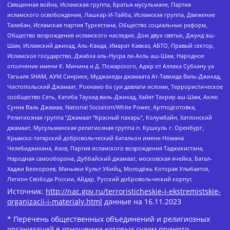
Священная война, Исламская группа, Братья-мусульмане, Партия
исламского освобождения, Лашкар-И-Тайба, Исламская группа, Движение
Талибан, Исламская партия Туркестана, Общество социальных реформ,
Общество возрождения исламского наследия, Дом двух святых, Джунд аш-
Шам, Исламский джихад, Аль-Каида, Имарат Кавказ, АБТО, Правый сектор,
Исламское государство, Джабха аль-Нусра ли-Ахль аш-Шам, Народное
ополчение имени К. Минина и Д. Пожарского, Аджр от Аллаха Субхану уа
Тагьаля SHAM, АУМ Синрике, Муджахеды джамаата Ат-Тавхида Валь-Джихад,
Чистопольский Джамаат, Рохнамо ба суи давлати исломи, Террористическое
сообщество Сеть, Катиба Таухид валь-Джихад, Хайят Тахрир аш-Шам, Ахлю
Сунна Валь Джамаа, National Socialism/White Power, Артподготовка,
Религиозная группа “Джамаат “Красный пахарь”, Колумбайн, Хатлонский
джамаат, Мусульманская религиозная группа п. Кушкуль г. Оренбург,
Крымско-татарский добровольческий батальон имени Номана
Челебиджихана, Азов, Партия исламского возрождения Таджикистана,
Народная самооборона, Дуббайский джамаат, московская ячейка, Батал-
Хаджи Белхороев, Маньяки Культ Убийц, Молодёжь Которая Улыбается,
Легион Свобода России, Айдар, Русский добровольческий корпус
Источник:
http://nac.gov.ru/terroristicheskie-i-ekstremistskie-
organizacii-i-materialy.html
данные на
16.11.2023
* Перечень общественных объединений и религиозных
организаций в отношении которых судом принято