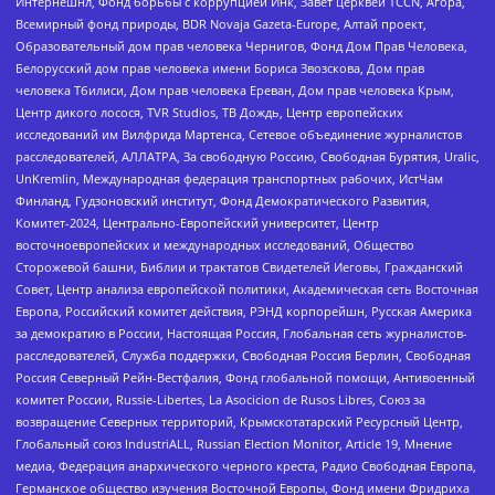
Интернешнл, Фонд борьбы с коррупцией Инк, Завет церквей TCCN, Агора,
Всемирный фонд природы, BDR Novaja Gazeta-Europe, Алтай проект,
Образовательный дом прав человека Чернигов, Фонд Дом Прав Человека,
Белорусский дом прав человека имени Бориса Звозскова, Дом прав
человека Тбилиси, Дом прав человека Ереван, Дом прав человека Крым,
Центр дикого лосося, TVR Studios, ТВ Дождь, Центр европейских
исследований им Вилфрида Мартенса, Сетевое объединение журналистов
расследователей, АЛЛАТРА, За свободную Россию, Свободная Бурятия, Uralic,
UnKremlin, Международная федерация транспортных рабочих, ИстЧам
Финланд, Гудзоновский институт, Фонд Демократического Развития,
Комитет-2024, Центрально-Европейский университет, Центр
восточноевропейских и международных исследований, Общество
Сторожевой башни, Библии и трактатов Свидетелей Иеговы, Гражданский
Совет, Центр анализа европейской политики, Академическая сеть Восточная
Европа, Российский комитет действия, РЭНД корпорейшн, Русская Америка
за демократию в России, Настоящая Россия, Глобальная сеть журналистов-
расследователей, Служба поддержки, Свободная Россия Берлин, Свободная
Россия Северный Рейн-Вестфалия, Фонд глобальной помощи, Антивоенный
комитет России, Russie-Libertes, La Asocicion de Rusos Libres, Союз за
возвращение Северных территорий, Крымскотатарский Ресурсный Центр,
Глобальный союз IndustriALL, Russian Election Monitor, Article 19, Мнение
медиа, Федерация анархического черного креста, Радио Свободная Европа,
Германское общество изучения Восточной Европы, Фонд имени Фридриха