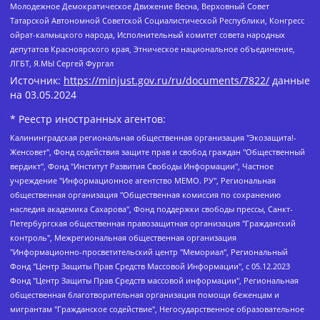
Молодежное Демократическое Движение Весна, Верховный Совет
Татарской Автономной Советской Социалистической Республики, Конгресс
ойрат-калмыцкого народа, Исполнительный комитет совета народных
депутатов Красноярского края, Этническое национальное объединение,
ЛГБТ, Я.МЫ Сергей Фургал
Источник:
https://minjust.gov.ru/ru/documents/7822/
данные
на
03.05.2024
* Реестр иностранных агентов:
Калининградская региональная общественная организация "Экозащита!-Женсовет", Фонд содействия защите прав и свобод граждан "Общественный вердикт", Фонд "Институт Развития Свободы Информации", Частное учреждение "Информационное агентство МЕМО. РУ", Региональная общественная организация "Общественная комиссия по сохранению наследия академика Сахарова", Фонд поддержки свободы прессы, Санкт-Петербургская общественная правозащитная организация "Гражданский контроль", Межрегиональная общественная организация "Информационно-просветительский центр "Мемориал", Региональный Фонд "Центр Защиты Прав Средств Массовой Информации", с 05.12.2023 Фонд "Центр Защиты Прав Средств массовой информации", Региональная общественная благотворительная организация помощи беженцам и мигрантам "Гражданское содействие", Негосударственное образовательное учреждение дополнительного профессионального образования (повышение квалификации) специалистов "АКАДЕМИЯ ПО ПРАВАМ ЧЕЛОВЕКА", Свердловская региональная общественная организация "Сутяжник", Автономная некоммерческая организация "Центр независимых социологических исследований", Союз общественных объединений "Российский исследовательский центр по правам человека", Региональное общественное учреждение научно-информационный центр "МЕМОРИАЛ", Некоммерческая организация "Фонд защиты гласности", Автономная некоммерческая организация "Институт прав человека", Городская общественная организация "Екатеринбургское общество "МЕМОРИАЛ", Городская общественная организация "Рязанское историко-просветительское и правозащитное общество "Мемориал" (Рязанский Мемориал), Челябинский региональный орган общественной самодеятельности – женское общественное объединение "Женщины Евразии", Челябинский региональный орган общественной самодеятельности "Уральская правозащитная группа", Фонд содействия защите здоровья и социальной справедливости имени Андрея Рылькова, Автономная Некоммерческая Организация "Аналитический Центр Юрия Левады", Автономная некоммерческая организация социальной поддержки населения "Проект Апрель", Региональная общественная организация помощи женщинам и детям, находящимся в кризисной ситуации "Информационно-методический центр "Анна", Фонд содействия развитию массовых коммуникаций и правовому просвещению "Так-так-Так", Фонд содействия устойчивому развитию "Серебряная тайга", Свердловский региональный общественный фонд социальных проектов "Новое время", "Idel.Реалии", Кавказ.Реалии, Крым.Реалии, Телеканал Настоящее Время, Татаро-башкирская служба Радио Свобода (Azatliq Radiosi), Радио Свободная Европа/Радио Свобода (PCE/PC), "Сибирь.Реалии", "Фактограф", Благотворительный фонд помощи осужденным и их семьям, Автономная некоммерческая организация "Институт глобализации и социальных движений", Фонд "В защиту прав заключенных", Частное учреждение "Центр поддержки и содействия развитию средств массовой информации", Пензенский региональный общественный благотворительный фонд "Гражданский союз", "Север.Реалии", Некоммерческая организация Фонд "Правовая инициатива", Общество с ограниченной ответственностью "Радио Свободная Европа/Радио Свобода", Чешское информационное агентство "MEDIUM-ORIENT", Красноярская региональная общественная организация "Мы против СПИДа", Камалягин Денис Николаевич, Маркелов Сергей Евгеньевич, Пономарев Лев Александрович, Савицкая Людмила Алексеевна, Автономная некоммерческая организация "Центр по работе с проблемой насилия "НАСИЛИЮ.НЕТ", Межрегиональный профессиональный союз работников здравоохранения "Альянс врачей", Юридическое лицо, зарегистрированное в Латвийской Республике, SIA "Medusa Project" (регистрационный номер 40103797863, дата регистрации 10.06.2014), Некоммерческая организация "Фонд по борьбе с коррупцией", Автономная некоммерческая организация "Институт права и публичной политики", Баданин Роман Сергеевич, Гликин Максим Александрович, Железнова Мария Михайловна, Лукьянова Юлия Сергеевна, Маетная Елизавета Витальевна, Маняхин Петр Борисович, Чуракова Ольга Владимировна, Ярош Юлия Петровна, Юридическое лицо "The Insider SIA", зарегистрированное в Риге, Латвийская Республика (дата регистрации 26.06.2015), являющееся администратором доменного имени интернет-издания "The Insider SIA", https://theins.ru, Постернак Алексей Евгеньевич, Рубин Михаил Аркадьевич, Анин Роман Александрович, Юридическое лицо Istories fonds, зарегистрированное в Латвийской Республике (регистрационный номер 50008295751, дата регистрации 24.02.2020), Великовский Дмитрий Александрович, Долинина Ирина Николаевна, Мароховская Алеся Алексеевна, Шлейнов Роман Юрьевич, Шмагун Олеся Валентиновна, Общество с ограниченной ответственностью "Альтаир 2021", Общество с ограниченной ответственностью "Вега 2021", Общество с ограниченной ответственностью "Главный редактор 2021", Общество с ограниченной ответственностью "Ромашки монолит", Важенков Артем Валерьевич, Ивановская областная общественная организация "Центр гендерных исследований", Гурман Юрий Альбертович, Медиапроект "ОВД-Инфо", Егоров Владимир Владимирович, Жилинский Владимир Александрович, Общество с ограниченной ответственностью "ЗП", Иванова София Юрьевна, Карезина Инна Павловна, Кильтау Екатерина Викторовна, Петров Алексей Викторович, Пискунов Сергей Евгеньевич, Смирнов Сергей Сергеевич, Тихонов Михаил Сергеевич, Общество с ограниченной ответственностью "ЖУРНАЛИСТ-ИНОСТРАННЫЙ АГЕНТ", Арапова Галина Юрьевна, Вольтская Татьяна Анатольевна, Американская компания "Mason G.E.S. Anonymous Foundation" (США), являющаяся владельцем интернет-издания https://mnews.world/, Компания "Stichting Bellingcat", зарегистрированная в Нидерландах (дата регистрации 11.07.2018), Захаров Андрей Вячеславович, Клепиковская Екатерина Дмитриевна, Общество с ограниченной ответственностью "МЕМО", Перл Роман Александрович, Симонов Евгений Алексеевич, Соловьева Елена Анатольевна, Сотников Даниил Владимирович, Сурначева Елизавета Дмитриевна, Автономная некоммерческая организация по защите прав человека и информированию населения "Якутия – Наше Мнение", Общество с ограниченной ответственностью "Москоу диджитал медиа", с 26.01.2023 Общество с ограниченной ответственностью "Чайка Белые сады", Ветошкина Валерия Валерьевна, Заговора Максим Александрович, Межрегиональное общественное движение "Российская ЛГБТ - сеть", Оленичев Максим Владимирович, Павлов Иван Юрьевич, Скворцова Елена Сергеевна, Общество с ограниченной ответственностью "Как бы инагент", Кочетков Игорь Викторович, Общество с ограниченной ответственностью "Честные выборы", Еланчик Олег Александрович, Общество с ограниченной ответственностью "Нобелевский призыв", Гималова Регина Эмилевна, Григорьев Андрей Валерьевич, Григорьева Алина Александровна, Ассоциация по содействию защите прав призывников, альтернативнослужащих и военнослужащих "Правозащитная группа "Гражданин.Армия.Право", Хисамова Регина Фаритовна, Автономная некоммерческая организация по реализации социально-правовых программ "Лилит", Дальневосточное общественное движение "Маяк", Санкт-Петербургская ЛГБТ-инициативная группа "Выход", Инициативная группа ЛГБТ+ "Реверс", Алексеев Андрей Викторович, Бекбулатова Таисия Львовна, Беляев Иван Михайлович, Владыкина Елена Сергеевна, Гельман Марат Александрович, Никульшина Вероника Юрьевна, Толоконникова Надежда Андреевна, Шендерович Виктор Анатольевич, Общество с ограниченной ответственностью "Данное сообщение", Общество с ограниченной ответственностью Издательский дом "Новая глава", Айнбиндер Александра Александровна, Московский комьюнити-центр для ЛГБТ+инициатив, Благотворительный фонд развития филантропии, Deutsche Welle (Германия, Kurt-Schumacher-Strasse 3, 53113 Bonn), Борзунова Мария Михайловна, Воробьев Виктор Викторович, Голубева Анна Львовна, Константинова Алла Михайловна, Малкова Ирина Владимировна, Мурадов Мурад Абдулгалимович, Осетинская Елизавета Николаевна, Понасенков Евгений Николаевич, Ганапольский Матвей Юрьевич, Киселев Евгений Алексеевич, Борухович Ирина Григорьевна, Дремин Иван Тимофеевич, Дубровский Дмитрий Викторович, Красноярская региональная общественная организация поддержки и развития альтернативных образовательных технологий и межкультурных коммуникаций "ИНТЕРРА", Маяковская Екатерина Алексеевна, Фейгин Марк Захарович, Филимонов Андрей Викторович, Дзугкоева Регина Николаевна, Доброхотов Роман Александрович, Дудь Юрий Александрович, Елкин Сергей Владимирович, Кругликов Кирилл Игоревич, Сабунаева Мария Леонидовна, Семенов Алексей Владимирович, Шаинян Карен Багратович, Шульман Екатерина Михайловна, Асафьев Артур Валерьевич, Вахштайн Виктор Семенович, Венедиктов Алексей Алексеевич, Лушникова Екатерина Евгеньевна, Волков Леонид Михайлович, Невзоров Александр Глебович, Пархоменко Сергей Борисович, Сироткин Ярослав Николаевич, Кара-Мурза Владимир Владимирович, Баранова Наталья Владимировна, Гозман Леонид Яковлевич, Кагарлицкий Борис Юльевич, Климарев Михаил Валерьевич, Милов Владимир Станиславович, Автономная некоммерческая организация Краснодарский центр современного искусства "Типография", Моргенштерн Алишер Тагирович, Соболь Любовь Эдуардовна, Общество с ограниченной ответственностью "ЛИЗА НОРМ", Каспаров Гарри Кимович, Ходорковский Михаил Борисович, Общество с ограниченной ответственностью "Апрельские тезисы", Данилович Ирина Брониславовна, Кашин Олег Владимирович, Петров Николай Владимирович, Пивоваров Алексей Владимирович, Соколов Михаил Владимирович, Цветкова Юлия Владимировна, Чичваркин Евгений Александрович, Комитет против пыток/Команда против пыток, Общество с ограниченной ответственностью "Первый научный", Общество с ограниченной ответственностью "Вертолет и ко", Белоцерковская Вероника Борисовна, Кац Максим Евгеньевич, Лазарева Татьяна Юрьевна, Шаведдинов Руслан Табризович, Яшин Илья Валерьевич, Общество с ограниченной ответственностью "Иноагент ААВ", Алешковский Дмитрий Петрович, Альбац Евгения Марковна, Быков Дмитрий Львович, Галямина Юлия Евгеньевна, Лойко Сергей Леонидович, Мартынов Кирилл Константинович, Медведев Сергей Александрович, Крашенинников Федор Геннадиевич, Гордеева Катерина Вл