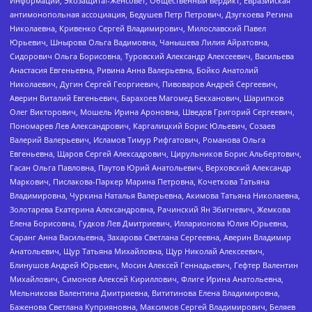
Информации, Экозащита!-Женсовет, Общественный вердикт, Евразийская
антимонопольная ассоциация, Бедушев Петр Петрович, Дзугкоева Регина
Николаевна, Кривенко Сергей Владимирович, Милославский Павел
Юрьевич, Шнырова Ольга Вадимовна, Чанышева Лилия Айратовна,
Сидорович Ольга Борисовна, Туровский Александр Алексеевич, Васильева
Анастасия Евгеньевна, Ривина Анна Валерьевна, Бойко Анатолий
Николаевич, Дугин Сергей Георгиевич, Пивоваров Андрей Сергеевич,
Аверин Виталий Евгеньевич, Барахоев Магомед Бекханович, Шарипков
Олег Викторович, Мошель Ирина Ароновна, Шведов Григорий Сергеевич,
Пономарев Лев Александрович, Каргалицкий Борис Юльевич, Созаев
Валерий Валерьевич, Исламов Тимур Рифгатович, Романова Ольга
Евгеньевна, Щаров Сергей Алексадрович, Цирульников Борис Альбертович,
Гасан Ольга Павловна, Паутов Юрий Анатольевич, Верховский Александр
Маркович, Пислакова-Паркер Марина Петровна, Кочеткова Татьяна
Владимировна, Чуркина Наталья Валерьевна, Акимова Татьяна Николаевна,
Золотарева Екатерина Александровна, Рачинский Ян Збигневич, Жемкова
Елена Борисовна, Гудков Лев Дмитриевич, Илларионова Юлия Юрьевна,
Саранг Анна Васильевна, Захарова Светлана Сергеевна, Аверин Владимир
Анатольевич, Щур Татьяна Михайловна, Щур Николай Алексеевич,
Блинушов Андрей Юрьевич, Мосин Алексей Геннадьевич, Гефтер Валентин
Михайлович, Симонов Алексей Кириллович, Флиге Ирина Анатольевна,
Мельникова Валентина Дмитриевна, Вититинова Елена Владимировна,
Баженова Светлана Куприяновна, Максимов Сергей Владимирович, Беляев