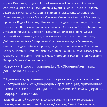
Сергей Иванович, Голубева Елена Николаевна, Ганнушкина Светлана
Алексеевна, Закс Елена Владимировна, Буртина Елена Юрьевна, Гендель
Людмила Залмановна, Кокорина Екатерина Алексеевна, Шуманов Илья
Вячеславович, Арапова Галина Юрьевна, Свечников Анатолий Мариевич,
Прохоров Вадим Юрьевич, Шахова Елена Владимировна, Подузов Сергей
Васильевич, Протасова Ирина Вячеславовна, Литинский Леонид Борисович,
Лукашевский Сергей Маркович, Бахмин Вячеслав Иванович, Шабад
Анатолий Ефимович, Сухих Дарья Николаевна, Орлов Олег Петрович,
Добровольская Анна Дмитриевна, Королева Александра Евгеньевна,
Смирнов Владимир Александрович, Вицин Сергей Ефимович, Золотухин
Борис Андреевич, Левинсон Лев Семенович, Локшина Татьяна Иосифовна,
Орлов Олег Петрович, Полякова Мара Федоровна, Резник Генри Маркович,
Захаров Герман Константинович
Источник:
http://unro.minjust.ru/NKOForeignAgent.aspx
данные на
24.03.2022
* Единый федеральный список организаций, в том числе
иностранных и международных организаций, признанных
в соответствии с законодательством Российской Федерации
террористическими:
Высший военный Маджлисуль Шура Объединенных сил моджахедов
Кавказа, Конгресс народов Ичкерии и Дагестана, База, Асбат аль-Ансар,