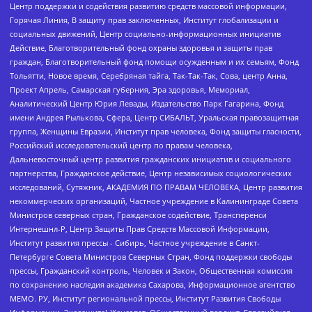
Центр поддержки и содействия развитию средств массовой информации,
Горячая Линия, В защиту прав заключенных, Институт глобализации и
социальных движений, Центр социально-информационных инициатив
Действие, Благотворительный фонд охраны здоровья и защиты прав
граждан, Благотворительный фонд помощи осужденным и их семьям, Фонд
Тольятти, Новое время, Серебряная тайга, Так-Так-Так, Сова, центр Анна,
Проект Апрель, Самарская губерния, Эра здоровья, Мемориал,
Аналитический Центр Юрия Левады, Издательство Парк Гагарина, Фонд
имени Андрея Рылькова, Сфера, Центр СИБАЛЬТ, Уральская правозащитная
группа, Женщины Евразии, Институт прав человека, Фонд защиты гласности,
Российский исследовательский центр по правам человека,
Дальневосточный центр развития гражданских инициатив и социального
партнерства, Гражданское действие, Центр независимых социологических
исследований, Сутяжник, АКАДЕМИЯ ПО ПРАВАМ ЧЕЛОВЕКА, Центр развития
некоммерческих организаций, Частное учреждение в Калининграде Совета
Министров северных стран, Гражданское содействие, Трансперенси
Интернешнл-Р, Центр Защиты Прав Средств Массовой Информации,
Институт развития прессы - Сибирь, Частное учреждение в Санкт-
Петербурге Совета Министров Северных Стран, Фонд поддержки свободы
прессы, Гражданский контроль, Человек и Закон, Общественная комиссия
по сохранению наследия академика Сахарова, Информационное агентство
МЕМО. РУ, Институт региональной прессы, Институт Развития Свободы