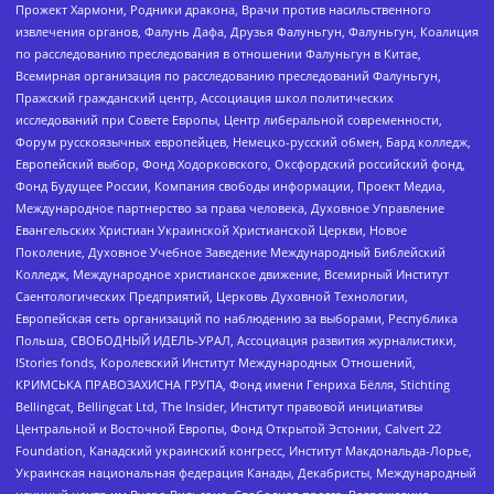
Прожект Хармони, Родники дракона, Врачи против насильственного
извлечения органов, Фалунь Дафа, Друзья Фалуньгун, Фалуньгун, Коалиция
по расследованию преследования в отношении Фалуньгун в Китае,
Всемирная организация по расследованию преследований Фалуньгун,
Пражский гражданский центр, Ассоциация школ политических
исследований при Совете Европы, Центр либеральной современности,
Форум русскоязычных европейцев, Немецко-русский обмен, Бард колледж,
Европейский выбор, Фонд Ходорковского, Оксфордский российский фонд,
Фонд Будущее России, Компания свободы информации, Проект Медиа,
Международное партнерство за права человека, Духовное Управление
Евангельских Христиан Украинской Христианской Церкви, Новое
Поколение, Духовное Учебное Заведение Международный Библейский
Колледж, Международное христианское движение, Всемирный Институт
Саентологических Предприятий, Церковь Духовной Технологии,
Европейская сеть организаций по наблюдению за выборами, Республика
Польша, СВОБОДНЫЙ ИДЕЛЬ-УРАЛ, Ассоциация развития журналистики,
IStories fonds, Королевский Институт Международных Отношений,
КРИМСЬКА ПРАВОЗАХИСНА ГРУПА, Фонд имени Генриха Бёлля, Stichting
Bellingcat, Bellingcat Ltd, The Insider, Институт правовой инициативы
Центральной и Восточной Европы, Фонд Открытой Эстонии, Calvert 22
Foundation, Канадский украинский конгресс, Институт Макдональда-Лорье,
Украинская национальная федерация Канады, Декабристы, Международный