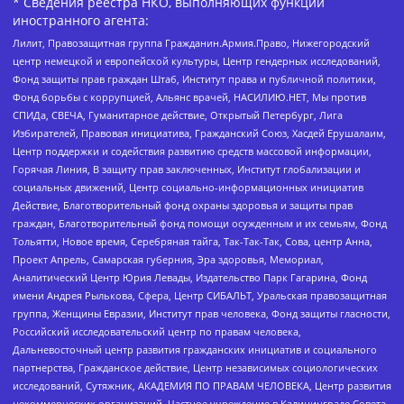
* Сведения реестра НКО, выполняющих функции
иностранного агента:
Лилит, Правозащитная группа Гражданин.Армия.Право, Нижегородский
центр немецкой и европейской культуры, Центр гендерных исследований,
Фонд защиты прав граждан Штаб, Институт права и публичной политики,
Фонд борьбы с коррупцией, Альянс врачей, НАСИЛИЮ.НЕТ, Мы против
СПИДа, СВЕЧА, Гуманитарное действие, Открытый Петербург, Лига
Избирателей, Правовая инициатива, Гражданский Союз, Хасдей Ерушалаим,
Центр поддержки и содействия развитию средств массовой информации,
Горячая Линия, В защиту прав заключенных, Институт глобализации и
социальных движений, Центр социально-информационных инициатив
Действие, Благотворительный фонд охраны здоровья и защиты прав
граждан, Благотворительный фонд помощи осужденным и их семьям, Фонд
Тольятти, Новое время, Серебряная тайга, Так-Так-Так, Сова, центр Анна,
Проект Апрель, Самарская губерния, Эра здоровья, Мемориал,
Аналитический Центр Юрия Левады, Издательство Парк Гагарина, Фонд
имени Андрея Рылькова, Сфера, Центр СИБАЛЬТ, Уральская правозащитная
группа, Женщины Евразии, Институт прав человека, Фонд защиты гласности,
Российский исследовательский центр по правам человека,
Дальневосточный центр развития гражданских инициатив и социального
партнерства, Гражданское действие, Центр независимых социологических
исследований, Сутяжник, АКАДЕМИЯ ПО ПРАВАМ ЧЕЛОВЕКА, Центр развития
некоммерческих организаций, Частное учреждение в Калининграде Совета