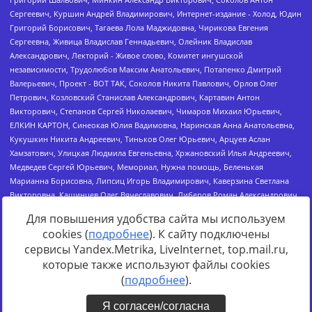
Для повышения удобства сайта мы используем
cookies (
подробнее
). К сайту подключены
сервисы Yandex.Metrika, LiveInternet, top.mail.ru,
Источник:
https://minjust.gov.ru/uploaded/files/reestr-
которые также используют файлы cookies
inostrannyih-agentov-22-03-2024.pdf
данные на
22.03.2024
(
подробнее
).
Я согласен/согласна