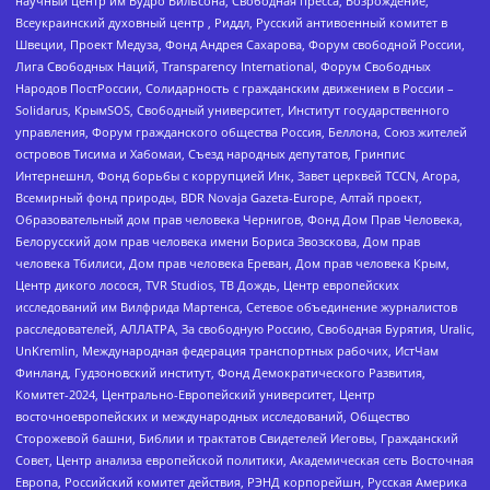
научный центр им Вудро Вильсона, Свободная пресса, Возрождение,
Всеукраинский духовный центр , Риддл, Русский антивоенный комитет в
Швеции, Проект Медуза, Фонд Андрея Сахарова, Форум свободной России,
Лига Свободных Наций, Transparеncy International, Форум Свободных
Народов ПостРоссии, Солидарность с гражданским движением в России –
Solidarus, КрымSOS, Свободный университет, Институт государственного
управления, Форум гражданского общества Россия, Беллона, Союз жителей
островов Тисима и Хабомаи, Съезд народных депутатов, Гринпис
Интернешнл, Фонд борьбы с коррупцией Инк, Завет церквей TCCN, Агора,
Всемирный фонд природы, BDR Novaja Gazeta-Europe, Алтай проект,
Образовательный дом прав человека Чернигов, Фонд Дом Прав Человека,
Белорусский дом прав человека имени Бориса Звозскова, Дом прав
человека Тбилиси, Дом прав человека Ереван, Дом прав человека Крым,
Центр дикого лосося, TVR Studios, ТВ Дождь, Центр европейских
исследований им Вилфрида Мартенса, Сетевое объединение журналистов
расследователей, АЛЛАТРА, За свободную Россию, Свободная Бурятия, Uralic,
UnKremlin, Международная федерация транспортных рабочих, ИстЧам
Финланд, Гудзоновский институт, Фонд Демократического Развития,
Комитет-2024, Центрально-Европейский университет, Центр
восточноевропейских и международных исследований, Общество
Сторожевой башни, Библии и трактатов Свидетелей Иеговы, Гражданский
Совет, Центр анализа европейской политики, Академическая сеть Восточная
Европа, Российский комитет действия, РЭНД корпорейшн, Русская Америка