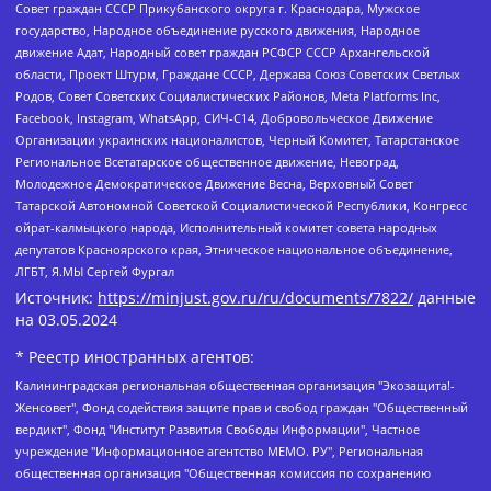
Совет граждан СССР Прикубанского округа г. Краснодара, Мужское
государство, Народное объединение русского движения, Народное
движение Адат, Народный совет граждан РСФСР СССР Архангельской
области, Проект Штурм, Граждане СССР, Держава Союз Советских Светлых
Родов, Совет Советских Социалистических Районов, Meta Platforms Inc,
Facebook, Instagram, WhatsApp, СИЧ-С14, Добровольческое Движение
Организации украинских националистов, Черный Комитет, Татарстанское
Региональное Всетатарское общественное движение, Невоград,
Молодежное Демократическое Движение Весна, Верховный Совет
Татарской Автономной Советской Социалистической Республики, Конгресс
ойрат-калмыцкого народа, Исполнительный комитет совета народных
депутатов Красноярского края, Этническое национальное объединение,
ЛГБТ, Я.МЫ Сергей Фургал
Источник:
https://minjust.gov.ru/ru/documents/7822/
данные
на
03.05.2024
* Реестр иностранных агентов:
Калининградская региональная общественная организация "Экозащита!-Женсовет", Фонд содействия защите прав и свобод граждан "Общественный вердикт", Фонд "Институт Развития Свободы Информации", Частное учреждение "Информационное агентство МЕМО. РУ", Региональная общественная организация "Общественная комиссия по сохранению наследия академика Сахарова", Фонд поддержки свободы прессы, Санкт-Петербургская общественная правозащитная организация "Гражданский контроль", Межрегиональная общественная организация "Информационно-просветительский центр "Мемориал", Региональный Фонд "Центр Защиты Прав Средств Массовой Информации", с 05.12.2023 Фонд "Центр Защиты Прав Средств массовой информации", Региональная общественная благотворительная организация помощи беженцам и мигрантам "Гражданское содействие", Негосударственное образовательное учреждение дополнительного профессионального образования (повышение квалификации) специалистов "АКАДЕМИЯ ПО ПРАВАМ ЧЕЛОВЕКА", Свердловская региональная общественная организация "Сутяжник", Автономная некоммерческая организация "Центр независимых социологических исследований", Союз общественных объединений "Российский исследовательский центр по правам человека", Региональное общественное учреждение научно-информационный центр "МЕМОРИАЛ", Некоммерческая организация "Фонд защиты гласности", Автономная некоммерческая организация "Институт прав человека", Городская общественная организация "Екатеринбургское общество "МЕМОРИАЛ", Городская общественная организация "Рязанское историко-просветительское и правозащитное общество "Мемориал" (Рязанский Мемориал), Челябинский региональный орган общественной самодеятельности – женское общественное объединение "Женщины Евразии", Челябинский региональный орган общественной самодеятельности "Уральская правозащитная группа", Фонд содействия защите здоровья и социальной справедливости имени Андрея Рылькова, Автономная Некоммерческая Организация "Аналитический Центр Юрия Левады", Автономная некоммерческая организация социальной поддержки населения "Проект Апрель", Региональная общественная организация помощи женщинам и детям, находящимся в кризисной ситуации "Информационно-методический центр "Анна", Фонд содействия развитию массовых коммуникаций и правовому просвещению "Так-так-Так", Фонд содействия устойчивому развитию "Серебряная тайга", Свердловский региональный общественный фонд социальных проектов "Новое время", "Idel.Реалии", Кавказ.Реалии, Крым.Реалии, Телеканал Настоящее Время, Татаро-башкирская служба Радио Свобода (Azatliq Radiosi), Радио Свободная Европа/Радио Свобода (PCE/PC), "Сибирь.Реалии", "Фактограф", Благотворительный фонд помощи осужденным и их семьям, Автономная некоммерческая организация "Институт глобализации и социальных движений", Фонд "В защиту прав заключенных", Частное учреждение "Центр поддержки и содействия развитию средств массовой информации", Пензенский региональный общественный благотворительный фонд "Гражданский союз", "Север.Реалии", Некоммерческая организация Фонд "Правовая инициатива", Общество с ограниченной ответственностью "Радио Свободная Европа/Радио Свобода", Чешское информационное агентство "MEDIUM-ORIENT", Красноярская региональная общественная организация "Мы против СПИДа", Камалягин Денис Николаевич, Маркелов Сергей Евгеньевич, Пономарев Лев Александрович, Савицкая Людмила Алексеевна, Автономная некоммерческая организация "Центр по работе с проблемой насилия "НАСИЛИЮ.НЕТ", Межрегиональный профессиональный союз работников здравоохранения "Альянс врачей", Юридическое лицо, зарегистрированное в Латвийской Республике, SIA "Medusa Project" (регистрационный номер 40103797863, дата регистрации 10.06.2014), Некоммерческая организация "Фонд по борьбе с коррупцией", Автономная некоммерческая организация "Институт права и публичной политики", Баданин Роман Сергеевич, Гликин Максим Александрович, Железнова Мария Михайловна, Лукьянова Юлия Сергеевна, Маетная Елизавета Витальевна, Маняхин Петр Борисович, Чуракова Ольга Владимировна, Ярош Юлия Петровна, Юридическое лицо "The Insider SIA", зарегистрированное в Риге, Латвийская Республика (дата регистрации 26.06.2015), являющееся администратором доменного имени интернет-издания "The Insider SIA", https://theins.ru, Постернак Алексей Евгеньевич, Рубин Михаил Аркадьевич, Анин Роман Александрович, Юридическое лицо Istories fonds, зарегистрированное в Латвийской Республике (регистрационный номер 50008295751, дата регистрации 24.02.2020), Великовский Дмитрий Александрович, Долинина Ирина Николаевна, Мароховская Алеся Алексеевна, Шлейнов Роман Юрьевич, Шмагун Олеся Валентиновна, Общество с ограниченной ответственностью "Альтаир 2021", Общество с ограниченной ответственностью "Вега 2021", Общество с ограниченной ответственностью "Главный редактор 2021", Общество с ограниченной ответственностью "Ромашки монолит", Важенков Артем Валерьевич, Ивановская областная общественная организация "Центр гендерных исследований", Гурман Юрий Альбертович, Медиапроект "ОВД-Инфо", Егоров Владимир Владимирович, Жилинский Владимир Александрович, Общество с ограниченной ответственностью "ЗП", Иванова София Юрьевна, Карезина Инна Павловна, Кильтау Екатерина Викторовна, Петров Алексей Викторович, Пискунов Сергей Евгеньевич, Смирнов Сергей Сергеевич, Тихонов Михаил Сергеевич, Общество с ограниченной ответственностью "ЖУРНАЛИСТ-ИНОСТРАННЫЙ АГЕНТ", Арапова Галина Юрьевна, Вольтская Татьяна Анатольевна, Американская компания "Mason G.E.S. Anonymous Foundation" (США), являющаяся владельцем интернет-издания https://mnews.world/, Компания "Stichting Bellingcat", зарегистрированная в Нидерландах (дата регистрации 11.07.2018), Захаров Андрей Вячеславович, Клепиковская Екатерина Дмитриевна, Общество с ограниченной ответственностью "МЕМО", Перл Роман Александрович, Симонов Евгений Алексеевич, Соловьева Елена Анатольевна, Сотников Даниил Владимирович, Сурначева Елизавета Дмитриевна, Автономная некоммерческая организация по защите прав человека и информированию населения "Якутия – Наше Мнение", Общество с ограниченной ответственностью "Москоу диджитал медиа", с 26.01.2023 Общество с ограниченной ответственностью "Чайка Белые сады", Ветошкина Валерия Валерьевна, Заговора Максим Александрович, Межрегиональное общественное движение "Российская ЛГБТ - сеть", Оленичев Максим Владимирович, Павлов Иван Юрьевич, Скворцова Елена Сергеевна, Общество с ограниченной ответственностью "Как бы инагент", Кочетков Игорь Викторович, Общество с ограниченной ответственностью "Честные выборы", Еланчик Олег Александрович, Общество с ограниченной ответственностью "Нобелевский призыв", Гималова Регина Эмилевна, Григорьев Андрей Валерьевич, Григорьева Алина Александровна, Ассоциация по содействию защите прав призывников, альтернативнослужащих и военнослужащих "Правозащитная группа "Гражданин.Армия.Право", Хисамова Регина Фаритовна, Автономная некоммерческая организация по реализации социально-правовых программ "Лилит", Дальневосточное общественное движение "Маяк", Санкт-Петербургская ЛГБТ-инициативная группа "Выход", Инициативная группа ЛГБТ+ "Реверс", Алексеев Андрей Викторович, Бекбулатова Таисия Львовна, Беляев Иван Михайлович, Владыкина Елена Сергеевна, Гельман Марат Александрович, Никульшина Вероника Юрьевна, Толоконникова Надежда Андреевна, Шендерович Виктор Анатольевич, Общество с ограниченной ответственностью "Данное сообщение", Общество с ограниченной ответственностью Издательский дом "Новая глава", Айнбиндер Александра Александровна, Московский комьюнити-центр для ЛГБТ+инициатив, Благотворительный фонд развития филантропии, Deutsche Welle (Германия, Kurt-Schumacher-Strasse 3, 53113 Bonn), Борзунова Мария Михайловна, Воробьев Виктор Викторович, Голубева Анна Львовна, Константинова Алла Михайловна, Малкова Ирина Владимировна, Мурадов Мурад Абдулгалимович, Осетинская Елизавета Николаевна, Понасенков Евгений Николаевич, Ганапольский Матвей Юрьевич, Киселев Евгений Алексеевич, Борухович Ирина Григорьевна, Дремин Иван Тимофеевич, Дубровский Дмитрий Викторович, Красноярская региональная общественная организация поддержки и развития альтернативных образовательных технологий и межкультурных коммуникаций "ИНТЕРРА", Маяковская Екатерина Алексеевна, Фейгин Марк Захарович, Филимонов Андрей Викторович, Дзугкоева Регина Николаевна, Доброхотов Роман Александрович, Дудь Юрий Александрович, Елкин Сергей Владимирович, Кругликов Кирилл Игоревич, Сабунаева Мария Леонидовна, Семенов Алексей Владимирович, Шаинян Карен Багратович, Шульман Екатерина Михайловна, Асафьев Артур Валерьевич, Вахштайн Виктор Семенович, Венедиктов Алексей Алексеевич, Лушникова Екатерина Евгеньевна, Волков Леонид Михайлович, Невзоров Александр Глебович, Пархоменко Сергей Борисович, Сироткин Ярослав Николаевич, Кара-Мурза Владимир Владимирович, Баранова Наталья Владимировна, Гозман Леонид Яковлевич, Кагарлицкий Борис Юльевич, Климарев Михаил Валерьевич, Милов Владимир Станиславович, Автономная некоммерческая организация Краснодарский центр современного искусства "Типография", Моргенштерн Алишер Тагирович, Соболь Любовь Эдуардовна, Общество с ограниченной ответственностью "ЛИЗА НОРМ", Каспаров Гарри Кимович, Ходорковский Михаил Борисович, Общество с ограниченной ответственностью "Апрельские тезисы", Данилович Ирина Брониславовна, Кашин Олег Владимирович, Петров Николай Владимирович, Пивоваров Алексей Владимирович, Соколов Михаил Владимирович, Цветкова Юлия Владимировна, Чичваркин Евгений Александрович, Комитет против пыток/Команда против пыток, Общество с ограниченной ответственностью "Первый научный", Общество с ограниченной ответственностью "Вертолет и ко", Белоцерковская Вероника Борисовна, Кац Максим Евгеньевич, Лазарева Татьяна Юрьевна, Шаведдинов Руслан Табризович, Яшин Илья Валерьевич, Общество с ограниченной ответственностью "Иноагент ААВ", Алешковский Дмитрий Петрович, Альбац Евгения Марковна, Быков Дмитрий Львович, Галямина Юлия Евгеньевна, Лойко Сергей Леонидович, Мартынов Кирилл Константинович, Медведев Сергей Александрович, Крашенинников Федор Геннадиевич, Гордеева Катерина Вл