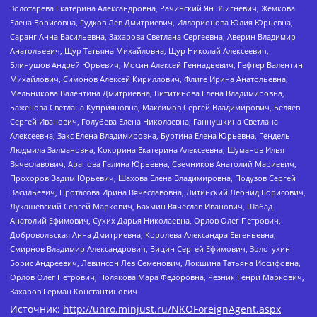
Золотарева Екатерина Александровна, Рачинский Ян Збигневич, Жемкова
Елена Борисовна, Гудков Лев Дмитриевич, Илларионова Юлия Юрьевна,
Саранг Анна Васильевна, Захарова Светлана Сергеевна, Аверин Владимир
Анатольевич, Щур Татьяна Михайловна, Щур Николай Алексеевич,
Блинушов Андрей Юрьевич, Мосин Алексей Геннадьевич, Гефтер Валентин
Михайлович, Симонов Алексей Кириллович, Флиге Ирина Анатольевна,
Мельникова Валентина Дмитриевна, Вититинова Елена Владимировна,
Баженова Светлана Куприяновна, Максимов Сергей Владимирович, Беляев
Сергей Иванович, Голубева Елена Николаевна, Ганнушкина Светлана
Алексеевна, Закс Елена Владимировна, Буртина Елена Юрьевна, Гендель
Людмила Залмановна, Кокорина Екатерина Алексеевна, Шуманов Илья
Вячеславович, Арапова Галина Юрьевна, Свечников Анатолий Мариевич,
Прохоров Вадим Юрьевич, Шахова Елена Владимировна, Подузов Сергей
Васильевич, Протасова Ирина Вячеславовна, Литинский Леонид Борисович,
Лукашевский Сергей Маркович, Бахмин Вячеслав Иванович, Шабад
Анатолий Ефимович, Сухих Дарья Николаевна, Орлов Олег Петрович,
Добровольская Анна Дмитриевна, Королева Александра Евгеньевна,
Смирнов Владимир Александрович, Вицин Сергей Ефимович, Золотухин
Борис Андреевич, Левинсон Лев Семенович, Локшина Татьяна Иосифовна,
Орлов Олег Петрович, Полякова Мара Федоровна, Резник Генри Маркович,
Захаров Герман Константинович
Источник:
http://unro.minjust.ru/NKOForeignAgent.aspx