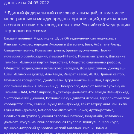
данные на
24.03.2022
* Единый федеральный список организаций, в том числе
иностранных и международных организаций, признанных
в соответствии с законодательством Российской Федерации
террористическими:
Высший военный Маджлисуль Шура Объединенных сил моджахедов
Кавказа, Конгресс народов Ичкерии и Дагестана, База, Асбат аль-Ансар,
Священная война, Исламская группа, Братья-мусульмане, Партия
исламского освобождения, Лашкар-И-Тайба, Исламская группа, Движение
Талибан, Исламская партия Туркестана, Общество социальных реформ,
Общество возрождения исламского наследия, Дом двух святых, Джунд аш-
Шам, Исламский джихад, Аль-Каида, Имарат Кавказ, АБТО, Правый сектор,
Исламское государство, Джабха аль-Нусра ли-Ахль аш-Шам, Народное
ополчение имени К. Минина и Д. Пожарского, Аджр от Аллаха Субхану уа
Тагьаля SHAM, АУМ Синрике, Муджахеды джамаата Ат-Тавхида Валь-Джихад,
Чистопольский Джамаат, Рохнамо ба суи давлати исломи, Террористическое
сообщество Сеть, Катиба Таухид валь-Джихад, Хайят Тахрир аш-Шам, Ахлю
Сунна Валь Джамаа, National Socialism/White Power, Артподготовка,
Религиозная группа “Джамаат “Красный пахарь”, Колумбайн, Хатлонский
джамаат, Мусульманская религиозная группа п. Кушкуль г. Оренбург,
Крымско-татарский добровольческий батальон имени Номана
Челебиджихана, Азов, Партия исламского возрождения Таджикистана,