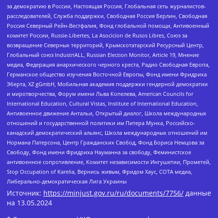
за демократию в России, Настоящая Россия, Глобальная сеть журналистов-
расследователей, Служба поддержки, Свободная Россия Берлин, Свободная
Россия Северный Рейн-Вестфалия, Фонд глобальной помощи, Антивоенный
комитет России, Russie-Libertes, La Asocicion de Rusos Libres, Союз за
возвращение Северных территорий, Крымскотатарский Ресурсный Центр,
Глобальный союз IndustriALL, Russian Election Monitor, Article 19, Мнение
медиа, Федерация анархического черного креста, Радио Свободная Европа,
Германское общество изучения Восточной Европы, Фонд имени Фридриха
Эберта, XZ gGmbH, Мобильная академия поддержки гендерной демократии
и миротворчества, Форум имени Льва Копелева, American Councils for
International Education, Cultural Vistas, Institute of International Education,
Антивоенное движение Антальи, Открытый диалог, Школа международных
отношений и государственной политики им Питера Мунка, Российско-
канадский демократический альянс, Школа международных отношений им
Нормана Патерсона, Центр Гражданских Свобод, Фонд Бориса Немцова за
Свободу, Фонд имени Фридриха Науманна за свободу, Феминистское
антивоенное сопротивление, Комитет независимости Ингушетии, Прометей,
Stop Occupation of Karelia, Вернись живым, Фридом Хаус, СОТА медиа,
Либерально-демократическая Лига Украины
Источник:
https://minjust.gov.ru/ru/documents/7756/
данные
на
13.05.2024