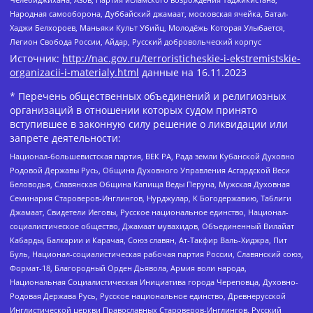
Народная самооборона, Дуббайский джамаат, московская ячейка, Батал-
Хаджи Белхороев, Маньяки Культ Убийц, Молодёжь Которая Улыбается,
Легион Свобода России, Айдар, Русский добровольческий корпус
Источник:
http://nac.gov.ru/terroristicheskie-i-ekstremistskie-
organizacii-i-materialy.html
данные на
16.11.2023
* Перечень общественных объединений и религиозных
организаций в отношении которых судом принято
вступившее в законную силу решение о ликвидации или
запрете деятельности:
Национал-большевистская партия, ВЕК РА, Рада земли Кубанской Духовно
Родовой Державы Русь, Община Духовного Управления Асгардской Веси
Беловодья, Славянская Община Капища Веды Перуна, Мужская Духовная
Семинария Староверов-Инглингов, Нурджулар, К Богодержавию, Таблиги
Джамаат, Свидетели Иеговы, Русское национальное единство, Национал-
социалистическое общество, Джамаат мувахидов, Объединенный Вилайат
Кабарды, Балкарии и Карачая, Союз славян, Ат-Такфир Валь-Хиджра, Пит
Буль, Национал-социалистическая рабочая партия России, Славянский союз,
Формат-18, Благородный Орден Дьявола, Армия воли народа,
Национальная Социалистическая Инициатива города Череповца, Духовно-
Родовая Держава Русь, Русское национальное единство, Древнерусской
Инглистической церкви Православных Староверов-Инглингов, Русский