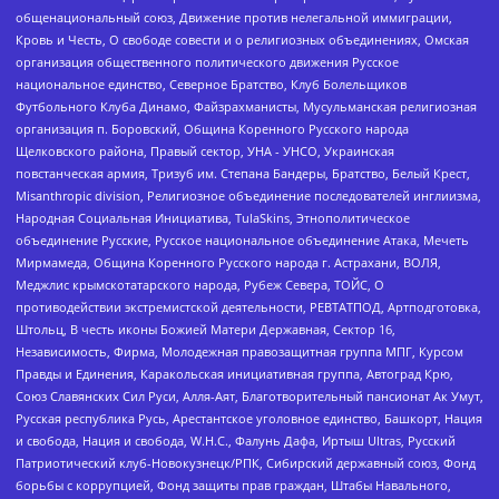
общенациональный союз, Движение против нелегальной иммиграции,
Кровь и Честь, О свободе совести и о религиозных объединениях, Омская
организация общественного политического движения Русское
национальное единство, Северное Братство, Клуб Болельщиков
Футбольного Клуба Динамо, Файзрахманисты, Мусульманская религиозная
организация п. Боровский, Община Коренного Русского народа
Щелковского района, Правый сектор, УНА - УНСО, Украинская
повстанческая армия, Тризуб им. Степана Бандеры, Братство, Белый Крест,
Misanthropic division, Религиозное объединение последователей инглиизма,
Народная Социальная Инициатива, TulaSkins, Этнополитическое
объединение Русские, Русское национальное объединение Атака, Мечеть
Мирмамеда, Община Коренного Русского народа г. Астрахани, ВОЛЯ,
Меджлис крымскотатарского народа, Рубеж Севера, ТОЙС, О
противодействии экстремистской деятельности, РЕВТАТПОД, Артподготовка,
Штольц, В честь иконы Божией Матери Державная, Сектор 16,
Независимость, Фирма, Молодежная правозащитная группа МПГ, Курсом
Правды и Единения, Каракольская инициативная группа, Автоград Крю,
Союз Славянских Сил Руси, Алля-Аят, Благотворительный пансионат Ак Умут,
Русская республика Русь, Арестантское уголовное единство, Башкорт, Нация
и свобода, Нация и свобода, W.H.С., Фалунь Дафа, Иртыш Ultras, Русский
Патриотический клуб-Новокузнецк/РПК, Сибирский державный союз, Фонд
борьбы с коррупцией, Фонд защиты прав граждан, Штабы Навального,