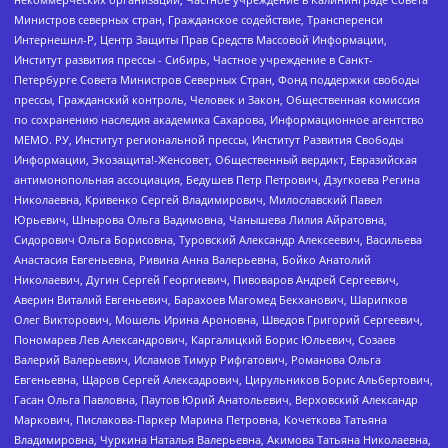
Министров северных стран, Гражданское содействие, Трансперенси
Интернешнл-Р, Центр Защиты Прав Средств Массовой Информации,
Институт развития прессы - Сибирь, Частное учреждение в Санкт-
Петербурге Совета Министров Северных Стран, Фонд поддержки свободы
прессы, Гражданский контроль, Человек и Закон, Общественная комиссия
по сохранению наследия академика Сахарова, Информационное агентство
МЕМО. РУ, Институт региональной прессы, Институт Развития Свободы
Информации, Экозащита!-Женсовет, Общественный вердикт, Евразийская
антимонопольная ассоциация, Бедушев Петр Петрович, Дзугкоева Регина
Николаевна, Кривенко Сергей Владимирович, Милославский Павел
Юрьевич, Шнырова Ольга Вадимовна, Чанышева Лилия Айратовна,
Сидорович Ольга Борисовна, Туровский Александр Алексеевич, Васильева
Анастасия Евгеньевна, Ривина Анна Валерьевна, Бойко Анатолий
Николаевич, Дугин Сергей Георгиевич, Пивоваров Андрей Сергеевич,
Аверин Виталий Евгеньевич, Барахоев Магомед Бекханович, Шарипков
Олег Викторович, Мошель Ирина Ароновна, Шведов Григорий Сергеевич,
Пономарев Лев Александрович, Каргалицкий Борис Юльевич, Созаев
Валерий Валерьевич, Исламов Тимур Рифгатович, Романова Ольга
Евгеньевна, Щаров Сергей Алексадрович, Цирульников Борис Альбертович,
Гасан Ольга Павловна, Паутов Юрий Анатольевич, Верховский Александр
Маркович, Пислакова-Паркер Марина Петровна, Кочеткова Татьяна
Владимировна, Чуркина Наталья Валерьевна, Акимова Татьяна Николаевна,