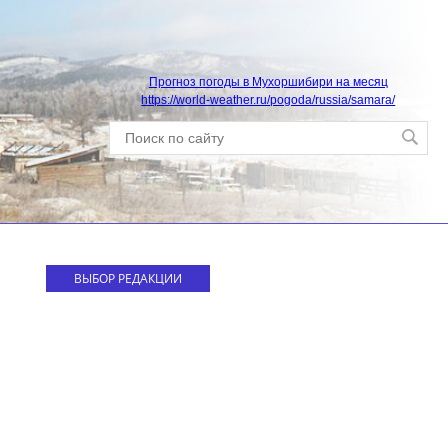
Прогноз погоды в Мухоршибири на месяц
https://world-weather.ru/pogoda/russia/samara/
ВЫБОР РЕДАКЦИИ