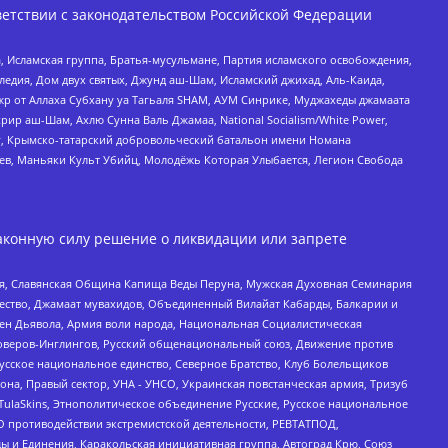
етствии с законодательством Российской Федерации
 Исламская группа, Братья-мусульмане, Партия исламского освобождения,
едия, Дом двух святых, Джунд аш-Шам, Исламский джихад, Аль-Каида,
жр от Аллаха Субхану уа Тагьаля SHAM, АУМ Синрике, Муджахеды джамаата
рир аш-Шам, Ахлю Сунна Валь Джамаа, National Socialism/White Power,
рг, Крымско-татарский добровольческий батальон имени Номана
оев, Маньяки Культ Убийц, Молодёжь Которая Улыбается, Легион Свобода
аконную силу решение о ликвидации или запрете
ья, Славянская Община Капища Веды Перуна, Мужская Духовная Семинария
щество, Джамаат мувахидов, Объединенный Вилайат Кабарды, Балкарии и
ден Дьявола, Армия воли народа, Национальная Социалистическая
роверов-Инглингов, Русский общенациональный союз, Движение против
усское национальное единство, Северное Братство, Клуб Болельщиков
а, Правый сектор, УНА - УНСО, Украинская повстанческая армия, Тризуб
 TulaSkins, Этнополитическое объединение Русские, Русское национальное
О противодействии экстремистской деятельности, РЕВТАТПОД,
ы и Единения, Каракольская инициативная группа, Автоград Крю, Союз