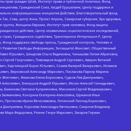
ты прав граждан Штаб, Институт права и публичной политики, Фонд
инициатива, Гражданский Союз, Хасдей Ерушалаим, Центр поддержки и
социально-информационных инициатив Действие, Благотворительный фонд
Так, Сова, центр Анна, Проект Апрель, Самарская губерния, Эра здоровья,
я группа, Женщины Евразии, Институт прав человека, Фонд защиты
Гражданское действие, Центр независимых социологических исследований,
стран, Гражданское содействие, Трансперенси Интернешнл-Р, Центр
н, Фонд поддержки свободы прессы, Гражданский контроль, Человек и
тут Развития Свободы Информации, Экозащита!-Женсовет, Общественный
й Павел Юрьевич, Шнырова Ольга Вадимовна, Чанышева Лилия Айратовна,
ин Сергей Георгиевич, Пивоваров Андрей Сергеевич, Аверин Виталий
вич, Каргалицкий Борис Юльевич, Созаев Валерий Валерьевич, Исламов
льевич, Верховский Александр Маркович, Пислакова-Паркер Марина
н Збигневич, Жемкова Елена Борисовна, Гудков Лев Дмитриевич,
й Алексеевич, Блинушов Андрей Юрьевич, Мосин Алексей Геннадьевич,
а, Баженова Светлана Куприяновна, Максимов Сергей Владимирович,
а Залмановна, Кокорина Екатерина Алексеевна, Шуманов Илья
ч, Протасова Ирина Вячеславовна, Литинский Леонид Борисович,
а Дмитриевна, Королева Александра Евгеньевна, Смирнов Владимир
ова Мара Федоровна, Резник Генри Маркович, Захаров Герман