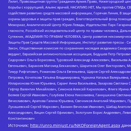
Лилит, Правозащитная группа Гражданин.Армия.Право, Нижегородский цент
борьбы с коррупцией, Альянс врачей, НАСИЛИЮ.НЕТ, Мы против СПИДа, СВЕ
содействия развитию средств массовой информации, Горячая Линия, В защ
охраны здоровья и защиты прав граждан, Благотворительный фонд помощи ос
Мемориал, Аналитический Центр Юрия Левады, Издательство Парк Гагарина
гласности, Российский исследовательский центр по правам человека, Даль
Сутяжник, АКАДЕМИЯ ПО ПРАВАМ ЧЕЛОВЕКА, Центр развития некоммерческих
Защиты Прав Средств Массовой Информации, Институт развития прессы - Си
Закон, Общественная комиссия по сохранению наследия академика Сахаров
вердикт, Евразийская антимонопольная ассоциация, Бедушев Петр Петрови
Сидорович Ольга Борисовна, Туровский Александр Алексеевич, Васильева А
Евгеньевич, Барахоев Магомед Бекханович, Шарипков Олег Викторович, М
Тимур Рифгатович, Романова Ольга Евгеньевна, Щаров Сергей Алексадрови
Петровна, Кочеткова Татьяна Владимировна, Чуркина Наталья Валерьевна, 
Илларионова Юлия Юрьевна, Саранг Анна Васильевна, Захарова Светлана 
Гефтер Валентин Михайлович, Симонов Алексей Кириллович, Флиге Ирина 
Беляев Сергей Иванович, Голубева Елена Николаевна, Ганнушкина Светлана
Вячеславович, Арапова Галина Юрьевна, Свечников Анатолий Мариевич, П
Лукашевский Сергей Маркович, Бахмин Вячеслав Иванович, Шабад Анатоли
Александрович, Вицин Сергей Ефимович, Золотухин Борис Андреевич, Леви
Константинович
Источник:
http://unro.minjust.ru/NKOForeignAgent.aspx
данн