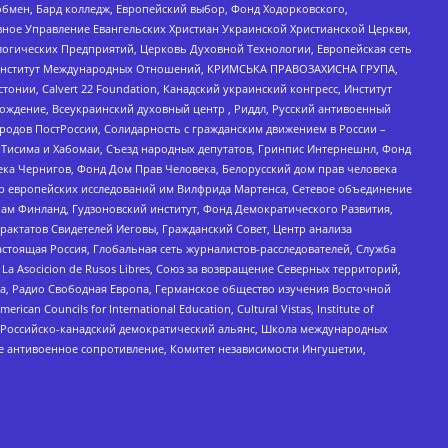
бмен, Бард колледж, Европейский выбор, Фонд Ходорковского,
ное Управление Евангельских Христиан Украинской Христианской Церкви,
огических Предприятий, Церковь Духовной Технологии, Европейская сеть
ий Институт Международных Отношений, КРИМСЬКА ПРАВОЗАХИСНА ГРУПА,
стонии, Calvert 22 Foundation, Канадский украинский конгресс, Институт
ждение, Всеукраинский духовный центр , Риддл, Русский антивоенный
ародов ПостРоссии, Солидарность с гражданским движением в России –
в Тисима и Хабомаи, Съезд народных депутатов, Гринпис Интернешнл, Фонд
ека Чернигов, Фонд Дом Прав Человека, Белорусский дом прав человека
нтр европейских исследований им Вилфрида Мартенса, Сетевое объединение
Чам Финланд, Гудзоновский институт, Фонд Демократического Развития,
актатов Свидетелей Иеговы, Гражданский Совет, Центр анализа
астоящая Россия, Глобальная сеть журналистов-расследователей, Служба
a Asocicion de Rusos Libres, Союз за возвращение Северных территорий,
еста, Радио Свободная Европа, Германское общество изучения Восточной
ouncils for International Education, Cultural Vistas, Institute of
, Российско-канадский демократический альянс, Школа международных
е антивоенное сопротивление, Комитет независимости Ингушетии,