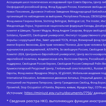
Ассоциация школ политических исследований при Совете Европы, Центр ли
Оксфордский российский фонд, Фонд Будущее России, Компания свободы ин
Новое Поколение, Духовное Учебное Заведение Международный Библейский
организаций по наблюдению за выборами, Республика Польша, СВОБОДНЫЙ
Фонд имени Генриха Бёлля, Stichting Bellingcat, Bellingcat Ltd, The Inside
Макдональда-Лорье, Украинская национальная федерация Канады, Декабрис
комитет в Швеции, Проект Медуза, Фонд Андрея Сахарова, Форум свободной 
Solidarus, КрымSOS, Свободный университет, Институт государственного у
борьбы с коррупцией Инк, Завет церквей TCCN, Агора, Всемирный фонд при
имени Бориса Звозскова, Дом прав человека Тбилиси, Дом прав человека Ер
журналистов расследователей, АЛЛАТРА, За свободную Россию, Свободная Б
Комитет-2024, Центрально-Европейский университет, Центр восточноевроп
европейской политики, Академическая сеть Восточная Европа, Российский к
поддержки, Свободная Россия Берлин, Свободная Россия Северный Рейн-Вест
Крымскотатарский Ресурсный Центр, Глобальный союз IndustriALL, Russian E
Европы, Фонд имени Фридриха Эберта, XZ gGmbH, Мобильная академия поддержк
International Education, Антивоенное движение Антальи, Открытый диало
отношений им Нормана Патерсона, Центр Гражданских Свобод, Фонд Бориса
Прометей, Stop Occupation of Karelia, Вернись живым, Фридом Хаус, СОТА 
Источник:
https://minjust.gov.ru/ru/documents/7756/
данные
* Сведения реестра НКО, выполняющих функции иностранн