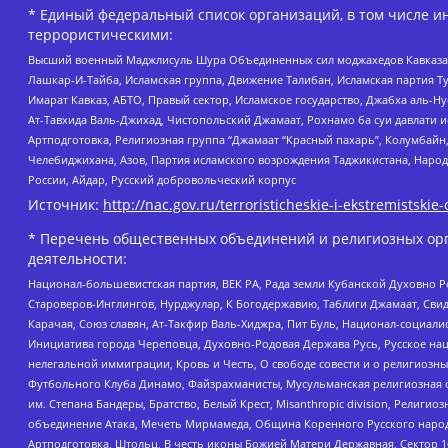
* Единый федеральный список организаций, в том числе и
террористическими:
Высший военный Маджлисуль Шура Объединенных сил моджахедов Кавказа, Ко
Лашкар-И-Тайба, Исламская группа, Движение Талибан, Исламская партия Т
Имарат Кавказ, АБТО, Правый сектор, Исламское государство, Джабха аль-
Ат-Тавхида Валь-Джихад, Чистопольский Джамаат, Рохнамо ба суи давлати и
Артподготовка, Религиозная группа “Джамаат “Красный пахарь”, Колумбайн
Челебиджихана, Азов, Партия исламского возрождения Таджикистана, Народ
России, Айдар, Русский добровольческий корпус
Источник:
http://nac.gov.ru/terroristicheskie-i-ekstremistskie-
* Перечень общественных объединений и религиозных орг
деятельности:
Национал-большевистская партия, ВЕК РА, Рада земли Кубанской Духовно
Староверов-Инглингов, Нурджулар, К Богодержавию, Таблиги Джамаат, Сви
Карачая, Союз славян, Ат-Такфир Валь-Хиджра, Пит Буль, Национал-социал
Инициатива города Череповца, Духовно-Родовая Держава Русь, Русское н
нелегальной иммиграции, Кровь и Честь, О свободе совести и о религиоз
Футбольного Клуба Динамо, Файзрахманисты, Мусульманская религиозная о
им. Степана Бандеры, Братство, Белый Крест, Misanthropic division, Рели
объединение Атака, Мечеть Мирмамеда, Община Коренного Русского народа
Артподготовка, Штольц, В честь иконы Божией Матери Державная, Сектор 1