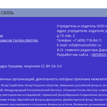
 СВЯЗЬ
Учредитель и издатель ООО 
Адрес учредителя, издателя, р
зи
д.13, кор. 2
рвисов Yandex.Metrika,
Телефон: +7 (495) 718-84-11
E-mail: info@muhoshibir.ru
И.О. главного редактора Доро
Разработчик сайта –
INFOROS
дра Грошева, лицензия CC-BY-SA-3.0
енных организаций, деятельность которых признана нежелате
 Фонд Содействия, Фонд Открытое общество, Американо-российский фонд по э
 Международный Республиканский Институт, Открытая Россия, Институт совре
р электоральных исследований, Германский фонд Маршалла Соединенных Штатов
еловек в беде, Европейский фонд за демократию, Джеймстаунский фонд, Прожект
дованию преследования в отношении Фалуньгун в Китае, Всемирная организация 