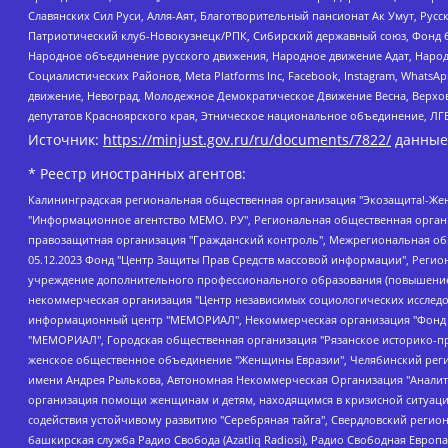
Славянских Сил Руси, Алля-Аят, Благотворительный пансионат Ак Умут, Русск
Патриотический клуб-Новокузнецк/РПК, Сибирский державный союз, Фонд б
Народное объединение русского движения, Народное движение Адат, Народ
Социалистических Районов, Meta Platforms Inc, Facebook, Instagram, Wha
движение, Невоград, Молодежное Демократическое Движение Весна, Верхов
депутатов Красноярского края, Этническое национальное объединение, ЛГ
Источник:
https://minjust.gov.ru/ru/documents/7822/
данные
* Реестр иностранных агентов:
Калининградская региональная общественная организация "Экозащита!-Женсовет", Фонд содействия защите прав и свобод граждан "Общественный вердикт", Фонд "Институт Развития Свободы Информации", Частное учреждение "Информационное агентство МЕМО. РУ", Региональная общественная организация "Общественная комиссия по сохранению наследия академика Сахарова", Фонд поддержки свободы прессы, Санкт-Петербургская общественная правозащитная организация "Гражданский контроль", Межрегиональная общественная организация "Информационно-просветительский центр "Мемориал", Региональный Фонд "Центр Защиты Прав Средств Массовой Информации", с 05.12.2023 Фонд "Центр Защиты Прав Средств массовой информации", Региональная общественная благотворительная организация помощи беженцам и мигрантам "Гражданское содействие", Негосударственное образовательное учреждение дополнительного профессионального образования (повышение квалификации) специалистов "АКАДЕМИЯ ПО ПРАВАМ ЧЕЛОВЕКА", Свердловская региональная общественная организация "Сутяжник", Автономная некоммерческая организация "Центр независимых социологических исследований", Союз общественных объединений "Российский исследовательский центр по правам человека", Региональное общественное учреждение научно-информационный центр "МЕМОРИАЛ", Некоммерческая организация "Фонд защиты гласности", Автономная некоммерческая организация "Институт прав человека", Городская общественная организация "Екатеринбургское общество "МЕМОРИАЛ", Городская общественная организация "Рязанское историко-просветительское и правозащитное общество "Мемориал" (Рязанский Мемориал), Челябинский региональный орган общественной самодеятельности – женское общественное объединение "Женщины Евразии", Челябинский региональный орган общественной самодеятельности "Уральская правозащитная группа", Фонд содействия защите здоровья и социальной справедливости имени Андрея Рылькова, Автономная Некоммерческая Организация "Аналитический Центр Юрия Левады", Автономная некоммерческая организация социальной поддержки населения "Проект Апрель", Региональная общественная организация помощи женщинам и детям, находящимся в кризисной ситуации "Информационно-методический центр "Анна", Фонд содействия развитию массовых коммуникаций и правовому просвещению "Так-так-Так", Фонд содействия устойчивому развитию "Серебряная тайга", Свердловский региональный общественный фонд социальных проектов "Новое время", "Idel.Реалии", Кавказ.Реалии, Крым.Реалии, Телеканал Настоящее Время, Татаро-башкирская служба Радио Свобода (Azatliq Radiosi), Радио Свободная Европа/Радио Свобода (PCE/PC), "Сибирь.Реалии", "Фактограф", Благотворительный фонд помощи осужденным и их семьям, Автономная некоммерческая организация "Институт глобализации и социальных движений", Фонд "В защиту прав заключенных", Частное учреждение "Центр поддержки и содействия развитию средств массовой информации", Пензенский региональный общественный благотворительный фонд "Гражданский союз", "Север.Реалии", Некоммерческая организация Фонд "Правовая инициатива", Общество с ограниченной ответственностью "Радио Свободная Европа/Радио Свобода", Чешское информационное агентство "MEDIUM-ORIENT", Красноярская региональная общественная организация "Мы против СПИДа", Камалягин Денис Николаевич, Маркелов Сергей Евгеньевич, Пономарев Лев Александрович, Савицкая Людмила Алексеевна, Автоно