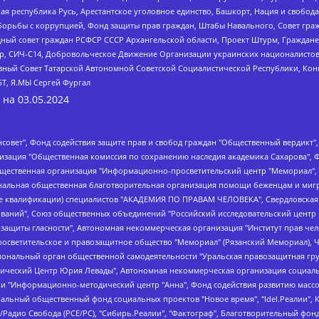
ая республика Русь, Арестантское уголовное единство, Башкорт, Нация и свобода,
орьбы с коррупцией, Фонд защиты прав граждан, Штабы Навального, Совет гражд
ный совет граждан РСФСР СССР Архангельской области, Проект Штурм, Граждане 
tsApp, СИЧ-С14, Добровольческое Движение Организации украинских националисто
ный Совет Татарской Автономной Советской Социалистической Республики, Кон
БТ, Я.МЫ Сергей Фургал
 на
03.05.2024
мная некоммерческая организация "Центр по работе с проблемой насилия "НАСИЛИЮ.НЕТ", Межрегиональный профессиональный союз работников здравоохранения "Альянс врачей", Юридическое лицо, зарегистрированное в Латвийской Республике, SIA "Medusa Project" (регистрационный номер 40103797863, дата регистрации 10.06.2014), Некоммерческая организация "Фонд по борьбе с коррупцией", Автономная некоммерческая организация "Институт права и публичной политики", Баданин Роман Сергеевич, Гликин Максим Александрович, Железнова Мария Михайловна, Лукьянова Юлия Сергеевна, Маетная Елизавета Витальевна, Маняхин Петр Борисович, Чуракова Ольга Владимировна, Ярош Юлия Петровна, Юридическое лицо "The Insider SIA", зарегистрированное в Риге, Латвийская Республика (дата регистрации 26.06.2015), являющееся администратором доменного имени интернет-издания "The Insider SIA", https://theins.ru, Постернак Алексей Евгеньевич, Рубин Михаил Аркадьевич, Анин Роман Александрович, Юридическое лицо Istories fonds, зарегистрированное в Латвийской Республике (регистрационный номер 50008295751, дата регистрации 24.02.2020), Великовский Дмитрий Александрович, Долинина Ирина Николаевна, Мароховская Алеся Алексеевна, Шлейнов Роман Юрьевич, Шмагун Олеся Валентиновна, Общество с ограниченной ответственностью "Альтаир 2021", Общество с ограниченной ответственностью "Вега 2021", Общество с ограниченной ответственностью "Главный редактор 2021", Общество с ограниченной ответственностью "Ромашки монолит", Важенков Артем Валерьевич, Ивановская областная общественная организация "Центр гендерных исследований", Гурман Юрий Альбертович, Медиапроект "ОВД-Инфо", Егоров Владимир Владимирович, Жилинский Владимир Александрович, Общество с ограниченной ответственностью "ЗП", Иванова София Юрьевна, Карезина Инна Павловна, Кильтау Екатерина Викторовна, Петров Алексей Викторович, Пискунов Сергей Евгеньевич, Смирнов Сергей Сергеевич, Тихонов Михаил Сергеевич, Общество с ограниченной ответственностью "ЖУРНАЛИСТ-ИНОСТРАННЫЙ АГЕНТ", Арапова Галина Юрьевна, Вольтская Татьяна Анатольевна, Американская компания "Mason G.E.S. Anonymous Foundation" (США), являющаяся владельцем интернет-издания https://mnews.world/, Компания "Stichting Bellingcat", зарегистрированная в Нидерландах (дата регистрации 11.07.2018), Захаров Андрей Вячеславович, Клепиковская Екатерина Дмитриевна, Общество с ограниченной ответственностью "МЕМО", Перл Роман Александрович, Симонов Евгений Алексеевич, Соловьева Елена Анатольевна, Сотников Даниил Владимирович, Сурначева Елизавета Дмитриевна, Автономная некоммерческая организация по защите прав человека и информированию населения "Якутия – Наше Мнение", Общество с ограниченной ответственностью "Москоу диджитал медиа", с 26.01.2023 Общество с ограниченной ответственностью "Чайка Белые сады", Ветошкина Валерия Валерьевна, Заговора Максим Александрович, Межрегиональное общественное движение "Российская ЛГБТ - сеть", Оленичев Максим Владимирович, Павлов Иван Юрьевич, Скворцова Елена Сергеевна, Общество с ограниченной ответственностью "Как бы инагент", Кочетков Игорь Викторович, Общество с ограниченной ответственностью "Честные выборы", Еланчик Олег Александрович, Общество с ограниченной ответственностью "Нобелевский призыв", Гималова Регина Эмилевна, Григорьев Андрей Валерьевич, Григорьева Алина Александровна, Ассоциация по содействию защите прав призывников, альтернативнослужащих и военнослужащих "Правозащитная группа "Гражданин.Армия.Право", Хисамова Регина Фаритовна, Автономная некоммерческая организация по реализации социально-правовых программ "Лилит", Дальн