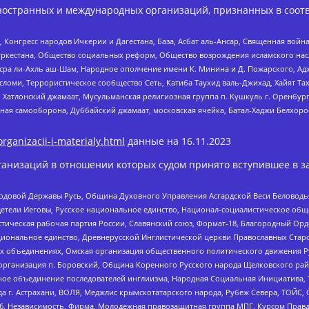
ностранных и международных организаций, признанных в соотв
нгресс народов Ичкерии и Дагестана, База, Асбат аль-Ансар, Священная война,
уркестана, Общество социальных реформ, Общество возрождения исламского насл
Нусра ли-Ахль аш-Шам, Народное ополчение имени К. Минина и Д. Пожарского, Ад
сломи, Террористическое сообщество Сеть, Катиба Таухид валь-Джихад, Хайят Тах
, Хатлонский джамаат, Мусульманская религиозная группа п. Кушкуль г. Оренбу
ная самооборона, Дуббайский джамаат, московская ячейка, Батал-Хаджи Белхор
organizacii-i-materialy.html
данные на
16.11.2023
анизаций в отношении которых судом принято вступившее в з
 Родовой Державы Русь, Община Духовного Управления Асгардской Веси Беловод
детели Иеговы, Русское национальное единство, Национал-социалистическое об
истическая рабочая партия России, Славянский союз, Формат-18, Благородный Ор
ациональное единство, Древнерусской Инглистической церкви Православных Ста
ных объединениях, Омская организация общественного политического движения Р
рганизация п. Боровский, Община Коренного Русского народа Щелковского район
гиозное объединение последователей инглиизма, Народная Социальная Инициатива,
 г. Астрахани, ВОЛЯ, Меджлис крымскотатарского народа, Рубеж Севера, ТОЙС, 
6, Независимость, Фирма, Молодежная правозащитная группа МПГ, Курсом Правд