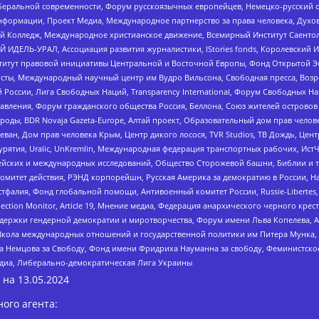
беральной современности, Форум русскоязычных европейцев, Немецко-русский о
формации, Проект Медиа, Международное партнерство за права человека, Духов
 Колледж, Международное христианское движение, Всемирный Институт Саентол
 ИДЕЛЬ-УРАЛ, Ассоциация развития журналистики, IStories fonds, Королевск
r, Институт правовой инициативы Центральной и Восточной Европы, Фонд Открытой Э
ты, Международный научный центр им Вудро Вильсона, Свободная пресса, Возро
России, Лига Свободных Наций, Transparеncy International, Форум Свободных Н
правления, Форум гражданского общества Россия, Беллона, Союз жителей острово
роды, BDR Novaja Gazeta-Europe, Алтай проект, Образовательный дом прав челов
еван, Дом прав человека Крым, Центр дикого лосося, TVR Studios, ТВ Дождь, Це
урятия, Uralic, UnKremlin, Международная федерация транспортных рабочих, Ист
ейских и международных исследований, Общество Сторожевой башни, Библии и тр
омитет действия, РЭНД корпорейшн, Русская Америка за демократию в России, Н
фалия, Фонд глобальной помощи, Антивоенный комитет России, Russie-Libertes, L
lection Monitor, Article 19, Мнение медиа, Федерация анархического черного кр
и гендерной демократии и миротворчества, Форум имени Льва Копелева, American C
г, Школа международных отношений и государственной политики им Питера Мунка
 Немцова за Свободу, Фонд имени Фридриха Науманна за свободу, Феминистско
медиа, Либерально-демократическая Лига Украины
 на
13.05.2024
ого агента: