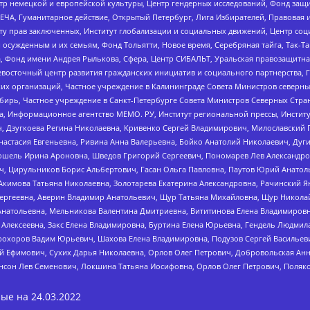
р немецкой и европейской культуры, Центр гендерных исследований, Фонд защи
ЧА, Гуманитарное действие, Открытый Петербург, Лига Избирателей, Правовая 
иту прав заключенных, Институт глобализации и социальных движений, Центр 
ужденным и их семьям, Фонд Тольятти, Новое время, Серебряная тайга, Так-Так-
, Фонд имени Андрея Рылькова, Сфера, Центр СИБАЛЬТ, Уральская правозащитна
невосточный центр развития гражданских инициатив и социального партнерства, 
 организаций, Частное учреждение в Калининграде Совета Министров северных 
бирь, Частное учреждение в Санкт-Петербурге Совета Министров Северных Стра
а, Информационное агентство МЕМО. РУ, Институт региональной прессы, Инсти
ч, Дзугкоева Регина Николаевна, Кривенко Сергей Владимирович, Милославски
настасия Евгеньевна, Ривина Анна Валерьевна, Бойко Анатолий Николаевич, Дуг
ошель Ирина Ароновна, Шведов Григорий Сергеевич, Пономарев Лев Александро
ч, Цирульников Борис Альбертович, Гасан Ольга Павловна, Паутов Юрий Анато
Акимова Татьяна Николаевна, Золотарева Екатерина Александровна, Рачинский Я
Сергеевна, Аверин Владимир Анатольевич, Щур Татьяна Михайловна, Щур Никола
Анатольевна, Мельникова Валентина Дмитриевна, Вититинова Елена Владимировн
 Алексеевна, Закс Елена Владимировна, Буртина Елена Юрьевна, Гендель Людмил
рохоров Вадим Юрьевич, Шахова Елена Владимировна, Подузов Сергей Васильеви
й Ефимович, Сухих Дарья Николаевна, Орлов Олег Петрович, Добровольская Анн
нсон Лев Семенович, Локшина Татьяна Иосифовна, Орлов Олег Петрович, Поляк
ые на
24.03.2022