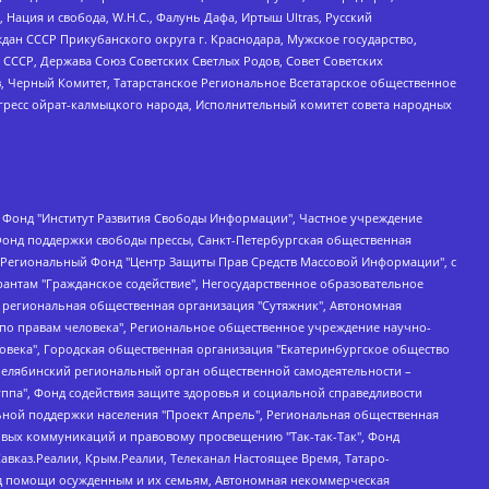
 Нация и свобода, W.H.С., Фалунь Дафа, Иртыш Ultras, Русский
ан СССР Прикубанского округа г. Краснодара, Мужское государство,
СССР, Держава Союз Советских Светлых Родов, Совет Советских
в, Черный Комитет, Татарстанское Региональное Всетатарское общественное
гресс ойрат-калмыцкого народа, Исполнительный комитет совета народных
евосточное общественное движение "Маяк", Санкт-Петербургская ЛГБТ-инициативная группа "Выход", Инициативная группа ЛГБТ+ "Реверс", Алексеев Андрей Викторович, Бекбулатова Таисия Львовна, Беляев Иван Михайлович, Владыкина Елена Сергеевна, Гельман Марат Александрович, Никульшина Вероника Юрьевна, Толоконникова Надежда Андреевна, Шендерович Виктор Анатольевич, Общество с ограниченной ответственностью "Данное сообщение", Общество с ограниченной ответственностью Издательский дом "Новая глава", Айнбиндер Александра Александровна, Московский комьюнити-центр для ЛГБТ+инициатив, Благотворительный фонд развития филантропии, Deutsche Welle (Германия, Kurt-Schumacher-Strasse 3, 53113 Bonn), Борзунова Мария Михайловна, Воробьев Виктор Викторович, Голубева Анна Львовна, Константинова Алла Михайловна, Малкова Ирина Владимировна, Мурадов Мурад Абдулгалимович, Осетинская Елизавета Николаевна, Понасенков Евгений Николаевич, Ганапольский Матвей Юрьевич, Киселев Евгений Алексеевич, Борухович Ирина Григорьевна, Дремин Иван Тимофеевич, Дубровский Дмитрий Викторович, Красноярская региональная общественная организация поддержки и развития альтернативных образовательных технологий и межкультурных коммуникаций "ИНТЕРРА", Маяковская Екатерина Алексеевна, Фейгин Марк Захарович, Филимонов Андрей Викторович, Дзугкоева Регина Николаевна, Доброхотов Роман Александрович, Дудь Юрий Александрович, Елкин Сергей Владимирович, Кругликов Кирилл Игоревич, Сабунаева Мария Леонидовна, Семенов Алексей Владимирович, Шаинян Карен Багратович, Шульман Екатерина Михайловна, Асафьев Артур Валерьевич, Вахштайн Виктор Семенович, Венедиктов Алексей Алексеевич, Лушникова Екатерина Евгеньевна, Волков Леонид Михайлович, Невзоров Александр Глебович, Пархоменко Сергей Борисович, Сироткин Ярослав Николаевич, Кара-Мурза Владимир Владимирович, Баранова Наталья Владимировна, Гозман Леонид Яковлевич, Кагарлицкий Борис Юльевич, Климарев Михаил Валерьевич, Милов Владимир Станиславович, Автономная некоммерческая организация Краснодарский центр современного искусства "Типография", Моргенштерн Алишер Тагирович, Соболь Любовь Эдуардовна, Общество с ограниченной ответственностью "ЛИЗА НОРМ", Каспаров Гарри Кимович, Ходорковский Михаил Борисович, Общество с ограниченной ответственностью "Апрельские тезисы", Данилович Ирина Брониславовна, Кашин Олег Владимирович, Петров Николай Владимирович, Пивоваров Алексей Владимирович, Соколов Михаил Владимирович, Цветкова Юлия Владимировна, Чичваркин Евгений Александрович, Комитет против пыток/Команда против пыток, Общество с ограниченной ответственностью "Первый научный", Общество с ограниченной ответственностью "Вертолет и ко", Белоцерковская Вероника Борисовна, Кац Максим Евгеньевич, Лазарева Татьяна Юрьевна, Шаведдинов Руслан Табризович, Яшин Илья Валерьевич, Общество с ограниченной ответственностью "Иноагент ААВ", Алешковский Дмитрий Петрович, Альбац Евгения Марковна, Быков Дмитрий Львович, Галямина Юлия Евгеньевна, Лойко Сергей Леонидович, Мартынов Кирилл Константинович, Медведев Сергей Александрович, Крашенинников Федор Геннадиевич, Гордеева Катерина Вл