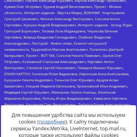
Для повышения удобства сайта мы используем
cookies (
подробнее
). К сайту подключены
сервисы Yandex.Metrika, LiveInternet, top.mail.ru,
Источник:
https://minjust.gov.ru/uploaded/files/reestr-
которые также используют файлы cookies
inostrannyih-agentov-22-03-2024.pdf
данные на
22.03.2024