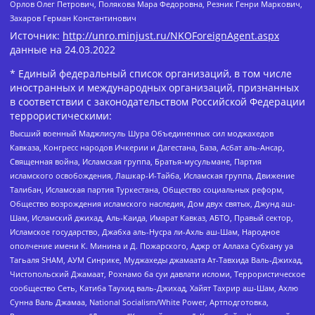
Орлов Олег Петрович, Полякова Мара Федоровна, Резник Генри Маркович,
Захаров Герман Константинович
Источник:
http://unro.minjust.ru/NKOForeignAgent.aspx
данные на
24.03.2022
* Единый федеральный список организаций, в том числе
иностранных и международных организаций, признанных
в соответствии с законодательством Российской Федерации
террористическими:
Высший военный Маджлисуль Шура Объединенных сил моджахедов
Кавказа, Конгресс народов Ичкерии и Дагестана, База, Асбат аль-Ансар,
Священная война, Исламская группа, Братья-мусульмане, Партия
исламского освобождения, Лашкар-И-Тайба, Исламская группа, Движение
Талибан, Исламская партия Туркестана, Общество социальных реформ,
Общество возрождения исламского наследия, Дом двух святых, Джунд аш-
Шам, Исламский джихад, Аль-Каида, Имарат Кавказ, АБТО, Правый сектор,
Исламское государство, Джабха аль-Нусра ли-Ахль аш-Шам, Народное
ополчение имени К. Минина и Д. Пожарского, Аджр от Аллаха Субхану уа
Тагьаля SHAM, АУМ Синрике, Муджахеды джамаата Ат-Тавхида Валь-Джихад,
Чистопольский Джамаат, Рохнамо ба суи давлати исломи, Террористическое
сообщество Сеть, Катиба Таухид валь-Джихад, Хайят Тахрир аш-Шам, Ахлю
Сунна Валь Джамаа, National Socialism/White Power, Артподготовка,