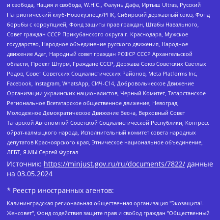
и свобода, Нация и свобода, W.H.С., Фалунь Дафа, Иртыш Ultras, Русский
Патриотический клуб-Новокузнецк/РПК, Сибирский державный союз, Фонд
борьбы с коррупцией, Фонд защиты прав граждан, Штабы Навального,
Совет граждан СССР Прикубанского округа г. Краснодара, Мужское
государство, Народное объединение русского движения, Народное
движение Адат, Народный совет граждан РСФСР СССР Архангельской
области, Проект Штурм, Граждане СССР, Держава Союз Советских Светлых
Родов, Совет Советских Социалистических Районов, Meta Platforms Inc,
Facebook, Instagram, WhatsApp, СИЧ-С14, Добровольческое Движение
Организации украинских националистов, Черный Комитет, Татарстанское
Региональное Всетатарское общественное движение, Невоград,
Молодежное Демократическое Движение Весна, Верховный Совет
Татарской Автономной Советской Социалистической Республики, Конгресс
ойрат-калмыцкого народа, Исполнительный комитет совета народных
депутатов Красноярского края, Этническое национальное объединение,
ЛГБТ, Я.МЫ Сергей Фургал
Источник:
https://minjust.gov.ru/ru/documents/7822/
данные
на
03.05.2024
* Реестр иностранных агентов:
Калининградская региональная общественная организация "Экозащита!-Женсовет", Фонд содействия защите прав и свобод граждан "Общественный вердикт", Фонд "Институт Развития Свободы Информации", Частное учреждение "Информационное агентство МЕМО. РУ", Региональная общественная организация "Общественная комиссия по сохранению наследия академика Сахарова", Фонд поддержки свободы прессы, Санкт-Петербургская общественная правозащитная организация "Гражданский контроль", Межрегиональная общественная организация "Информационно-просветительский центр "Мемориал", Региональный Фонд "Центр Защиты Прав Средств Массовой Информации", с 05.12.2023 Фонд "Центр Защиты Прав Средств массовой информации", Региональная общественная благотворительная организация помощи беженцам и мигрантам "Гражданское содействие", Негосударственное образовательное учреждение дополнительного профессионального образования (повышение квалификации) специалистов "АКАДЕМИЯ ПО ПРАВАМ ЧЕЛОВЕКА", Свердловская региональная общественная организация "Сутяжник", Автономная некоммерческая организация "Центр независимых социологических исследований", Союз общественных объединений "Российский исследовательский центр по правам человека", Региональное общественное учреждение научно-информационный центр "МЕМОРИАЛ", Некоммерческая организация "Фонд защиты гласности", Автономная некоммерческая организация "Институт прав человека", Городская общественная организация "Екатеринбургское общество "МЕМОРИАЛ", Городская общественная организация "Рязанское историко-просветительское и правозащитное общество "Мемориал" (Рязанский Мемориал), Челябинский региональный орган общественной самодеятельности – женское общественное объединение "Женщины Евразии", Челябинский региональный орган общественной самодеятельности "Уральская правозащитная группа", Фонд содействия защите здоровья и социальной справедливости имени Андрея Рылькова, Автономная Некоммерческая Организация "Аналитический Центр Юрия Левады", Автономная некоммерческая организация социальной поддержки населения "Проект Апрель", Региональная общественная организация помощи женщинам и детям, находящимся в кризисной ситуации "Информационно-методический центр "Анна", Фонд содействия развитию массовых коммуникаций и правовому просвещению "Так-так-Так", Фонд содействия устойчивому развитию "Серебряная тайга", Свердловский региональный общественный фонд социальных проектов "Новое время", "Idel.Реалии", Кавказ.Реалии, Крым.Реалии, Телеканал Настоящее Время, Татаро-башкирская служба Радио Свобода (Azatliq Radiosi), Радио Свободная Европа/Радио Свобода (PCE/PC), "Сибирь.Реалии", "Фактограф", Благотворительный фонд помощи осужденным и их семьям, Автономная некоммерческая организация "Институт глобализации и социальных движений", Фонд "В защиту прав заключенных", Частное учреждение "Центр поддержки и содействия развитию средств массовой информации", Пензенский региональный общественный благотворительный фонд "Гражданский союз", "Север.Реалии", Некоммерческая организация Фонд "Правовая инициатива", Общество с ограниченной ответственностью "Радио Свободная Европа/Радио Свобода", Чешское информационное агентство "MEDIUM-ORIENT", Красноярская региональная общественная организация "Мы против СПИДа", Камалягин Денис Николаевич, Маркелов Сергей Евгеньевич, Пономарев Лев Александрович, Савицкая Людмила Алексеевна, Автономная некоммерческая организация "Центр по работе с проблемой насилия "НАСИЛИЮ.НЕТ", Межрегиональный профессиональный союз работников здравоохранения "Альянс врачей", Юридическое лицо, зарегистрированное в Латвийской Республике, SIA "Medusa Project" (регистрационный номер 40103797863, дата регистрации 10.06.2014), Некоммерческая организация "Фонд по борьбе с коррупцией", Автономная некоммерческая организация "Институт права и публичной политики", Баданин Роман Сергеевич, Гликин Максим Александрович, Железнова Мария Михайловна, Лукьянова Юлия Сергеевна, Маетная Елизавета Витальевна, Маняхин Петр Борисович, Чуракова Ольга Владимировна, Ярош Юлия Петровна, Юридическое лицо "The Insider SIA", зарегистрированное в Риге, Латвийская Республика (дата регистрации 26.06.2015), являющееся администратором доменного имени интернет-издания "The Insider SIA", https://theins.ru, Постернак Алексей Евгеньевич, Рубин Михаил Аркадьевич, Анин Роман Александрович, Юридическое лицо Istories fonds, зарегистрированное в Латвийской Республике (регистрационный номер 50008295751, дата регистрации 24.02.2020), Великовский Дмитрий Александрович, Долинина Ирина Николаевна, Мароховская Алеся Алексеевна, Шлейнов Роман Юрьевич, Шмагун Олеся Валентиновна, Общество с ограниченной ответственностью "Альтаир 2021", Общество с ограниченной ответственностью "Вега 2021", Общество с ограниченной ответственностью "Главный редактор 2021", Общество с ограниченной ответственностью "Ромашки монолит", Важенков Артем Валерьевич, Ивановская областная общественная организация "Центр гендерных исследований", Гурман Юрий Альбертович, Медиапроект "ОВД-Инфо", Егоров Владимир Владимирович, Жилинский Владимир Александрович, Общество с ограниченной ответственностью "ЗП", Иванова София Юрьевна, Карезина Инна Павловна, Кильтау Екатерина Викторовна, Петров Алексей Викторович, Пискунов Сергей Евгеньевич, Смирнов Сергей Сергеевич, Тихонов Михаил Сергеевич, Общество с ограниченной ответственностью "ЖУРНАЛИСТ-ИНОСТРАННЫЙ АГЕНТ", Арапова Галина Юрьевна, Вольтская Татьяна Анатольевна, Американская компания "Mason G.E.S. Anonymous Foundation" (США), являющаяся владельцем интернет-издания https://mnews.world/, Компания "Stichting Bellingcat", зарегистрированная в Нидерландах (дата регистрации 11.07.2018), Захаров Андрей Вячеславович, Клепиковская Екатерина Дмитриевна, Общество с ограниченной ответственностью "МЕМО", Перл Роман Александрович, Симонов Евгений Алексеевич, Соловьева Елена Анатольевна, Сотников Даниил Владимирович, Сурначева Елизавета Дмитриевна, Автономная некоммерческая организация по защите прав человека и информированию населения "Якутия – Наше Мнение", Общество с ограниченной ответственностью "Москоу диджитал медиа", с 26.01.2023 Общество с ограниченной ответственностью "Чайка Белые сады", Ветошкина Валерия Валерьевна, Заговора Максим Александрович, Межрегиональное общественное движение "Российская ЛГБТ - сеть", Оленичев Максим Владимирович, Павлов Иван Юрьевич, Скворцова Елена Сергеевна, Общество с ограниченной ответственностью "Как бы инагент", Кочетков Игорь Викторович, Общество с ограниченной ответственностью "Честные выборы", Еланчик Олег Александрович, Общество с ограниченной ответственностью "Нобелевский призыв", Гималова Регина Эмилевна, Григорьев Андрей Валерьевич, Григорьева Алина Александровна, Ассоциация по содействию защите прав призывников, альтернативнослужащих и военнослужащих "Правозащитная группа "Гражданин.Армия.Право", Хисамова Регина Фаритовна, Автономная некоммерческая организация по реализации социально-правовых программ "Лилит", Дальневосточное общественное движение "Маяк", Санкт-Петербургская ЛГБТ-инициативная группа "Выход", Инициативная группа ЛГБТ+ "Реверс", Алексеев Андрей Викторович, Бекбулатова Таисия Львовна, Беляев Иван Михайлович, Владыкина Елена Сергеевна, Гельман Марат Александрович, Никульшина Вероника Юрьевна, Толоконникова Надежда Андреевна, Шендерович Виктор Анатольевич, Общество с ограниченной ответственностью "Данное сообщение", Общество с ограниченной ответственностью Издательский дом "Новая глава", Айнбиндер Александра Александровна, Московский комьюнити-центр для ЛГБТ+инициатив, Благотворительный фонд развития филантропии, Deutsche Welle (Германия, Kurt-Schumacher-Strasse 3, 53113 Bonn), Борзунова Мария Михайловна, Воробьев Виктор Викторович, Голубева Анна Львовна, Константинова Алла Михайловна, Малкова Ирина Владимировна, Мурадов Мурад Абдулгалимович, Осетинская Елизавета Николаевна, Понасенков Евгений Николаевич, Ганапольский Матвей Юрьевич, Киселев Евгений Алексеевич, Борухович Ирина Григорьевна, Дремин Иван Тимофеевич, Дубровский Дмитрий Викторович, Красноярская региональная общественная организация поддержки и развития альтернативных образовательных технологий и межкультурных коммуникаций "ИНТЕРРА", Маяковская Екатерина Алексеевна, Фейгин Марк Захарович, Филимонов Андрей Викторович, Дзугкоева Регина Николаевна, Доброхотов Роман Александрович, Дудь Юрий Александрович, Елкин Сергей Владимирович, Кругликов Кирилл Игоревич, Сабунаева Мария Леонидовна, Семенов Алексей Владимирович, Шаинян Карен Багратович, Шульман Екатерина Михайловна, Асафьев Артур Валерьевич, Вахштайн Виктор Семенович, Венедиктов Алексей Алексеевич, Лушникова Екатерина Евгеньевна, Волков Леонид Михайлович, Невзоров Александр Глебович, Пархоменко Сергей Борисович, Сироткин Ярослав Николаевич, Кара-Мурза Владимир Владимирович, Баранова Наталья Владимировна, Гозман Леонид Яковлевич, Кагарлицкий Борис Юльевич, Климарев Михаил Валерьевич, Милов Владимир Станиславович, Автономная некоммерческая организация Краснодарский центр современного искусства "Типография", Моргенштерн Алишер Тагирович, Соболь Любовь Эдуардовна, Общество с ограниченной ответственностью "ЛИЗА НОРМ", Каспаров Гарри Кимович, Ходорковский Михаил Борисович, Общество с ограниченной ответственностью "Апрельские тезисы", Данилович Ирина Брониславовна, Кашин Олег Владимирович, Петров Николай Владимирович, Пивоваров Алексей Владимирович, Соколов Михаил Владимирович, Цветкова Юлия Владимировна, Чичваркин Евгений Александрович, Комитет против пыток/Команда против пыток, Общество с ограниченной ответственностью "Первый научный", Общество с ограниченной ответственностью "Вертолет и ко", Белоцерковская Вероника Борисовна, Кац Максим Евгеньевич, Лазарева Татьяна Юрьевна, Шаведдинов Руслан Табризович, Яшин Илья Валерьевич, Общество с ограниченной ответственностью "Иноагент ААВ", Алешковский Дмитрий Петрович, Альбац Евгения Марковна, Быков Дмитрий Львович, Галямина Юлия Евгеньевна, Лойко Сергей Леонидович, Мартынов Кирилл Константинович, Медведев Сергей Александрович, Крашенинников Федор Геннадиевич, Гордеева Катерина Вл