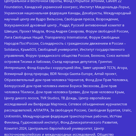
Центральной и Восточной Европы, Фонд Открытой Эстонии, Calvert 22
Foundation, Канадский украинский конгресс, Институт Макдональда-Лорье,
Украинская национальная федерация Канады, Декабристы, Международный
научный центр им Вудро Вильсона, Свободная пресса, Возрождение,
Всеукраинский духовный центр , Риддл, Русский антивоенный комитет в
Швеции, Проект Медуза, Фонд Андрея Сахарова, Форум свободной России,
Лига Свободных Наций, Transparеncy International, Форум Свободных
Народов ПостРоссии, Солидарность с гражданским движением в России –
Solidarus, КрымSOS, Свободный университет, Институт государственного
управления, Форум гражданского общества Россия, Беллона, Союз жителей
островов Тисима и Хабомаи, Съезд народных депутатов, Гринпис
Интернешнл, Фонд борьбы с коррупцией Инк, Завет церквей TCCN, Агора,
Всемирный фонд природы, BDR Novaja Gazeta-Europe, Алтай проект,
Образовательный дом прав человека Чернигов, Фонд Дом Прав Человека,
Белорусский дом прав человека имени Бориса Звозскова, Дом прав
человека Тбилиси, Дом прав человека Ереван, Дом прав человека Крым,
Центр дикого лосося, TVR Studios, ТВ Дождь, Центр европейских
исследований им Вилфрида Мартенса, Сетевое объединение журналистов
расследователей, АЛЛАТРА, За свободную Россию, Свободная Бурятия, Uralic,
UnKremlin, Международная федерация транспортных рабочих, ИстЧам
Финланд, Гудзоновский институт, Фонд Демократического Развития,
Комитет-2024, Центрально-Европейский университет, Центр
восточноевропейских и международных исследований, Общество