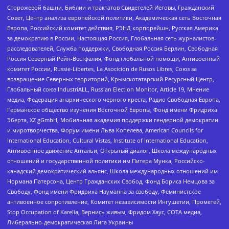
Сторожевой башни, Библии и трактатов Свидетелей Иеговы, Гражданский
Совет, Центр анализа европейской политики, Академическая сеть Восточная
Европа, Российский комитет действия, РЭНД корпорейшн, Русская Америка
за демократию в России, Настоящая Россия, Глобальная сеть журналистов-
расследователей, Служба поддержки, Свободная Россия Берлин, Свободная
Россия Северный Рейн-Вестфалия, Фонд глобальной помощи, Антивоенный
комитет России, Russie-Libertes, La Asocicion de Rusos Libres, Союз за
возвращение Северных территорий, Крымскотатарский Ресурсный Центр,
Глобальный союз IndustriALL, Russian Election Monitor, Article 19, Мнение
медиа, Федерация анархического черного креста, Радио Свободная Европа,
Германское общество изучения Восточной Европы, Фонд имени Фридриха
Эберта, XZ gGmbH, Мобильная академия поддержки гендерной демократии
и миротворчества, Форум имени Льва Копелева, American Councils for
International Education, Cultural Vistas, Institute of International Education,
Антивоенное движение Антальи, Открытый диалог, Школа международных
отношений и государственной политики им Питера Мунка, Российско-
канадский демократический альянс, Школа международных отношений им
Нормана Патерсона, Центр Гражданских Свобод, Фонд Бориса Немцова за
Свободу, Фонд имени Фридриха Науманна за свободу, Феминистское
антивоенное сопротивление, Комитет независимости Ингушетии, Прометей,
Stop Occupation of Karelia, Вернись живым, Фридом Хаус, СОТА медиа,
Либерально-демократическая Лига Украины