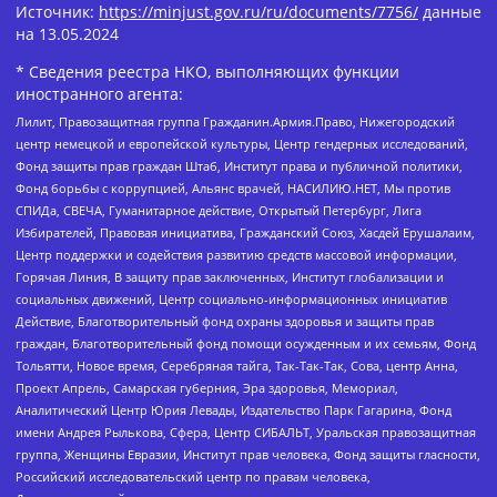
Источник:
https://minjust.gov.ru/ru/documents/7756/
данные
на
13.05.2024
* Сведения реестра НКО, выполняющих функции
иностранного агента:
Лилит, Правозащитная группа Гражданин.Армия.Право, Нижегородский
центр немецкой и европейской культуры, Центр гендерных исследований,
Фонд защиты прав граждан Штаб, Институт права и публичной политики,
Фонд борьбы с коррупцией, Альянс врачей, НАСИЛИЮ.НЕТ, Мы против
СПИДа, СВЕЧА, Гуманитарное действие, Открытый Петербург, Лига
Избирателей, Правовая инициатива, Гражданский Союз, Хасдей Ерушалаим,
Центр поддержки и содействия развитию средств массовой информации,
Горячая Линия, В защиту прав заключенных, Институт глобализации и
социальных движений, Центр социально-информационных инициатив
Действие, Благотворительный фонд охраны здоровья и защиты прав
граждан, Благотворительный фонд помощи осужденным и их семьям, Фонд
Тольятти, Новое время, Серебряная тайга, Так-Так-Так, Сова, центр Анна,
Проект Апрель, Самарская губерния, Эра здоровья, Мемориал,
Аналитический Центр Юрия Левады, Издательство Парк Гагарина, Фонд
имени Андрея Рылькова, Сфера, Центр СИБАЛЬТ, Уральская правозащитная
группа, Женщины Евразии, Институт прав человека, Фонд защиты гласности,
Российский исследовательский центр по правам человека,