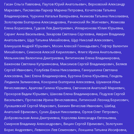
Гасан Ольга Павловна, Паутов Юрий Анатольевич, Верховский Александр
Маркович, Пислакова-Паркер Марина Петровна, Кочеткова Татьяна
Владимировна, Чуркина Наталья Валерьевна, Акимова Татьяна Николаевна,
Золотарева Екатерина Александровна, Рачинский Ян Збигневич, Жемкова
Елена Борисовна, Гудков Лев Дмитриевич, Илларионова Юлия Юрьевна,
Саранг Анна Васильевна, Захарова Светлана Сергеевна, Аверин Владимир
Анатольевич, Щур Татьяна Михайловна, Щур Николай Алексеевич,
Блинушов Андрей Юрьевич, Мосин Алексей Геннадьевич, Гефтер Валентин
Михайлович, Симонов Алексей Кириллович, Флиге Ирина Анатольевна,
Мельникова Валентина Дмитриевна, Вититинова Елена Владимировна,
Баженова Светлана Куприяновна, Максимов Сергей Владимирович, Беляев
Сергей Иванович, Голубева Елена Николаевна, Ганнушкина Светлана
Алексеевна, Закс Елена Владимировна, Буртина Елена Юрьевна, Гендель
Людмила Залмановна, Кокорина Екатерина Алексеевна, Шуманов Илья
Вячеславович, Арапова Галина Юрьевна, Свечников Анатолий Мариевич,
Прохоров Вадим Юрьевич, Шахова Елена Владимировна, Подузов Сергей
Васильевич, Протасова Ирина Вячеславовна, Литинский Леонид Борисович,
Лукашевский Сергей Маркович, Бахмин Вячеслав Иванович, Шабад
Анатолий Ефимович, Сухих Дарья Николаевна, Орлов Олег Петрович,
Добровольская Анна Дмитриевна, Королева Александра Евгеньевна,
Смирнов Владимир Александрович, Вицин Сергей Ефимович, Золотухин
Борис Андреевич, Левинсон Лев Семенович, Локшина Татьяна Иосифовна,