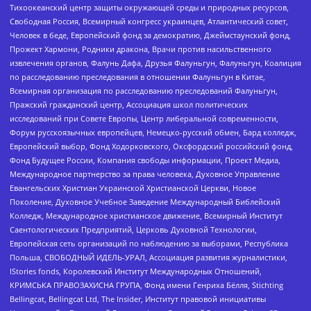
Тихоокеанский центр защиты окружающей среды и природных ресурсов,
Свободная Россия, Всемирный конгресс украинцев, Атлантический совет,
Человек в беде, Европейский фонд за демократию, Джеймстаунский фонд,
Прожект Хармони, Родники дракона, Врачи против насильственного
извлечения органов, Фалунь Дафа, Друзья Фалуньгун, Фалуньгун, Коалиция
по расследованию преследования в отношении Фалуньгун в Китае,
Всемирная организация по расследованию преследований Фалуньгун,
Пражский гражданский центр, Ассоциация школ политических
исследований при Совете Европы, Центр либеральной современности,
Форум русскоязычных европейцев, Немецко-русский обмен, Бард колледж,
Европейский выбор, Фонд Ходорковского, Оксфордский российский фонд,
Фонд Будущее России, Компания свободы информации, Проект Медиа,
Международное партнерство за права человека, Духовное Управление
Евангельских Христиан Украинской Христианской Церкви, Новое
Поколение, Духовное Учебное Заведение Международный Библейский
Колледж, Международное христианское движение, Всемирный Институт
Саентологических Предприятий, Церковь Духовной Технологии,
Европейская сеть организаций по наблюдению за выборами, Республика
Польша, СВОБОДНЫЙ ИДЕЛЬ-УРАЛ, Ассоциация развития журналистики,
IStories fonds, Королевский Институт Международных Отношений,
КРИМСЬКА ПРАВОЗАХИСНА ГРУПА, Фонд имени Генриха Бёлля, Stichting
Bellingcat, Bellingcat Ltd, The Insider, Институт правовой инициативы