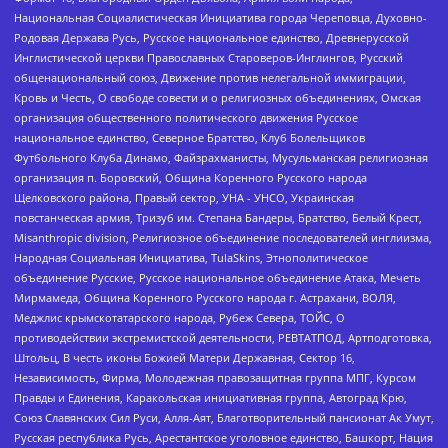
Национальная Социалистическая Инициатива города Череповца, Духовно-
Родовая Держава Русь, Русское национальное единство, Древнерусской
Инглистической церкви Православных Староверов-Инглингов, Русский
общенациональный союз, Движение против нелегальной иммиграции,
Кровь и Честь, О свободе совести и о религиозных объединениях, Омская
организация общественного политического движения Русское
национальное единство, Северное Братство, Клуб Болельщиков
Футбольного Клуба Динамо, Файзрахманисты, Мусульманская религиозная
организация п. Боровский, Община Коренного Русского народа
Щелковского района, Правый сектор, УНА - УНСО, Украинская
повстанческая армия, Тризуб им. Степана Бандеры, Братство, Белый Крест,
Misanthropic division, Религиозное объединение последователей инглиизма,
Народная Социальная Инициатива, TulaSkins, Этнополитическое
объединение Русские, Русское национальное объединение Атака, Мечеть
Мирмамеда, Община Коренного Русского народа г. Астрахани, ВОЛЯ,
Меджлис крымскотатарского народа, Рубеж Севера, ТОЙС, О
противодействии экстремистской деятельности, РЕВТАТПОД, Артподготовка,
Штольц, В честь иконы Божией Матери Державная, Сектор 16,
Независимость, Фирма, Молодежная правозащитная группа МПГ, Курсом
Правды и Единения, Каракольская инициативная группа, Автоград Крю,
Союз Славянских Сил Руси, Алля-Аят, Благотворительный пансионат Ак Умут,
Русская республика Русь, Арестантское уголовное единство, Башкорт, Нация