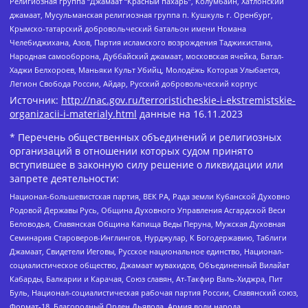
Религиозная группа “Джамаат “Красный пахарь”, Колумбайн, Хатлонский
джамаат, Мусульманская религиозная группа п. Кушкуль г. Оренбург,
Крымско-татарский добровольческий батальон имени Номана
Челебиджихана, Азов, Партия исламского возрождения Таджикистана,
Народная самооборона, Дуббайский джамаат, московская ячейка, Батал-
Хаджи Белхороев, Маньяки Культ Убийц, Молодёжь Которая Улыбается,
Легион Свобода России, Айдар, Русский добровольческий корпус
Источник:
http://nac.gov.ru/terroristicheskie-i-ekstremistskie-
organizacii-i-materialy.html
данные на
16.11.2023
* Перечень общественных объединений и религиозных
организаций в отношении которых судом принято
вступившее в законную силу решение о ликвидации или
запрете деятельности:
Национал-большевистская партия, ВЕК РА, Рада земли Кубанской Духовно
Родовой Державы Русь, Община Духовного Управления Асгардской Веси
Беловодья, Славянская Община Капища Веды Перуна, Мужская Духовная
Семинария Староверов-Инглингов, Нурджулар, К Богодержавию, Таблиги
Джамаат, Свидетели Иеговы, Русское национальное единство, Национал-
социалистическое общество, Джамаат мувахидов, Объединенный Вилайат
Кабарды, Балкарии и Карачая, Союз славян, Ат-Такфир Валь-Хиджра, Пит
Буль, Национал-социалистическая рабочая партия России, Славянский союз,
Формат-18, Благородный Орден Дьявола, Армия воли народа,