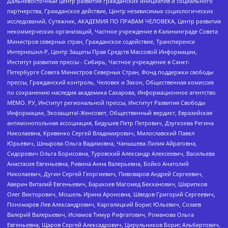
Дальневосточный центр развития гражданских инициатив и социального
партнерства, Гражданское действие, Центр независимых социологических
исследований, Сутяжник, АКАДЕМИЯ ПО ПРАВАМ ЧЕЛОВЕКА, Центр развития
некоммерческих организаций, Частное учреждение в Калининграде Совета
Министров северных стран, Гражданское содействие, Трансперенси
Интернешнл-Р, Центр Защиты Прав Средств Массовой Информации,
Институт развития прессы - Сибирь, Частное учреждение в Санкт-
Петербурге Совета Министров Северных Стран, Фонд поддержки свободы
прессы, Гражданский контроль, Человек и Закон, Общественная комиссия
по сохранению наследия академика Сахарова, Информационное агентство
МЕМО. РУ, Институт региональной прессы, Институт Развития Свободы
Информации, Экозащита!-Женсовет, Общественный вердикт, Евразийская
антимонопольная ассоциация, Бедушев Петр Петрович, Дзугкоева Регина
Николаевна, Кривенко Сергей Владимирович, Милославский Павел
Юрьевич, Шнырова Ольга Вадимовна, Чанышева Лилия Айратовна,
Сидорович Ольга Борисовна, Туровский Александр Алексеевич, Васильева
Анастасия Евгеньевна, Ривина Анна Валерьевна, Бойко Анатолий
Николаевич, Дугин Сергей Георгиевич, Пивоваров Андрей Сергеевич,
Аверин Виталий Евгеньевич, Барахоев Магомед Бекханович, Шарипков
Олег Викторович, Мошель Ирина Ароновна, Шведов Григорий Сергеевич,
Пономарев Лев Александрович, Каргалицкий Борис Юльевич, Созаев
Валерий Валерьевич, Исламов Тимур Рифгатович, Романова Ольга
Евгеньевна, Щаров Сергей Алексадрович, Цирульников Борис Альбертович,