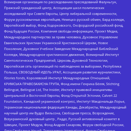
Всемирная организация по расследованию преследований Фалуньгун,
Пражский гражданский центр, Ассоциация школ политических
исследований при Совете Европы, Центр либеральной современности,
Форум русскоязычных европейцев, Немецко-русский обмен, Бард колледж,
Европейский выбор, Фонд Ходорковского, Оксфордский российский фонд,
Фонд Будущее России, Компания свободы информации, Проект Медиа,
Международное партнерство за права человека, Духовное Управление
Евангельских Христиан Украинской Христианской Церкви, Новое
Поколение, Духовное Учебное Заведение Международный Библейский
Колледж, Международное христианское движение, Всемирный Институт
Саентологических Предприятий, Церковь Духовной Технологии,
Европейская сеть организаций по наблюдению за выборами, Республика
Польша, СВОБОДНЫЙ ИДЕЛЬ-УРАЛ, Ассоциация развития журналистики,
IStories fonds, Королевский Институт Международных Отношений,
КРИМСЬКА ПРАВОЗАХИСНА ГРУПА, Фонд имени Генриха Бёлля, Stichting
Bellingcat, Bellingcat Ltd, The Insider, Институт правовой инициативы
Центральной и Восточной Европы, Фонд Открытой Эстонии, Calvert 22
Foundation, Канадский украинский конгресс, Институт Макдональда-Лорье,
Украинская национальная федерация Канады, Декабристы, Международный
научный центр им Вудро Вильсона, Свободная пресса, Возрождение,
Всеукраинский духовный центр , Риддл, Русский антивоенный комитет в
Швеции, Проект Медуза, Фонд Андрея Сахарова, Форум свободной России,
Лига Свободных Наций, Transparеncy International, Форум Свободных