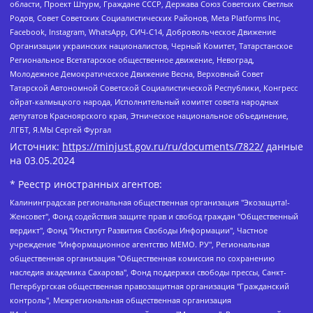
области, Проект Штурм, Граждане СССР, Держава Союз Советских Светлых
Родов, Совет Советских Социалистических Районов, Meta Platforms Inc,
Facebook, Instagram, WhatsApp, СИЧ-С14, Добровольческое Движение
Организации украинских националистов, Черный Комитет, Татарстанское
Региональное Всетатарское общественное движение, Невоград,
Молодежное Демократическое Движение Весна, Верховный Совет
Татарской Автономной Советской Социалистической Республики, Конгресс
ойрат-калмыцкого народа, Исполнительный комитет совета народных
депутатов Красноярского края, Этническое национальное объединение,
ЛГБТ, Я.МЫ Сергей Фургал
Источник:
https://minjust.gov.ru/ru/documents/7822/
данные
на
03.05.2024
* Реестр иностранных агентов:
Калининградская региональная общественная организация "Экозащита!-Женсовет", Фонд содействия защите прав и свобод граждан "Общественный вердикт", Фонд "Институт Развития Свободы Информации", Частное учреждение "Информационное агентство МЕМО. РУ", Региональная общественная организация "Общественная комиссия по сохранению наследия академика Сахарова", Фонд поддержки свободы прессы, Санкт-Петербургская общественная правозащитная организация "Гражданский контроль", Межрегиональная общественная организация "Информационно-просветительский центр "Мемориал", Региональный Фонд "Центр Защиты Прав Средств Массовой Информации", с 05.12.2023 Фонд "Центр Защиты Прав Средств массовой информации", Региональная общественная благотворительная организация помощи беженцам и мигрантам "Гражданское содействие", Негосударственное образовательное учреждение дополнительного профессионального образования (повышение квалификации) специалистов "АКАДЕМИЯ ПО ПРАВАМ ЧЕЛОВЕКА", Свердловская региональная общественная организация "Сутяжник", Автономная некоммерческая организация "Центр независимых социологических исследований", Союз общественных объединений "Российский исследовательский центр по правам человека", Региональное общественное учреждение научно-информационный центр "МЕМОРИАЛ", Некоммерческая организация "Фонд защиты гласности", Автономная некоммерческая организация "Институт прав человека", Городская общественная организация "Екатеринбургское общество "МЕМОРИАЛ", Городская общественная организация "Рязанское историко-просветительское и правозащитное общество "Мемориал" (Рязанский Мемориал), Челябинский региональный орган общественной самодеятельности – женское общественное объединение "Женщины Евразии", Челябинский региональный орган общественной самодеятельности "Уральская правозащитная группа", Фонд содействия защите здоровья и социальной справедливости имени Андрея Рылькова, Автономная Некоммерческая Организация "Аналитический Центр Юрия Левады", Автономная некоммерческая организация социальной поддержки населения "Проект Апрель", Региональная общественная организация помощи женщинам и детям, находящимся в кризисной ситуации "Информационно-методический центр "Анна", Фонд содействия развитию массовых коммуникаций и правовому просвещению "Так-так-Так", Фонд содействия устойчивому развитию "Серебряная тайга", Свердловский региональный общественный фонд социальных проектов "Новое время", "Idel.Реалии", Кавказ.Реалии, Крым.Реалии, Телеканал Настоящее Время, Татаро-башкирская служба Радио Свобода (Azatliq Radiosi), Радио Свободная Европа/Радио Свобода (PCE/PC), "Сибирь.Реалии", "Фактограф", Благотворительный фонд помощи осужденным и их семьям, Автономная некоммерческая организация "Институт глобализации и социальных движений", Фонд "В защиту прав заключенных", Частное учреждение "Центр поддержки и содействия развитию средств массовой информации", Пензенский региональный общественный благотворительный фонд "Гражданский союз", "Север.Реалии", Некоммерческая организация Фонд "Правовая инициатива", Общество с ограниченной ответственностью "Радио Свободная Европа/Радио Свобода", Чешское информационное агентство "MEDIUM-ORIENT", Красноярская региональная общественная организация "Мы против СПИДа", Камалягин Денис Николаевич, Маркелов Сергей Евгеньевич, Пономарев Лев Александрович, Савицкая Людмила Алексеевна, Автономная некоммерческая организация "Центр по работе с проблемой насилия "НАСИЛИЮ.НЕТ", Межрегиональный профессиональный союз работников здравоохранения "Альянс врачей", Юридическое лицо, зарегистрированное в Латвийской Республике, SIA "Medusa Project" (регистрационный номер 40103797863, дата регистрации 10.06.2014), Некоммерческая организация "Фонд по борьбе с коррупцией", Автономная некоммерческая организация "Институт права и публичной политики", Баданин Роман Сергеевич, Гликин Максим Александрович, Железнова Мария Михайловна, Лукьянова Юлия Сергеевна, Маетная Елизавета Витальевна, Маняхин Петр Борисович, Чуракова Ольга Владимировна, Ярош Юлия Петровна, Юридическое лицо "The Insider SIA", зарегистрированное в Риге, Латвийская Республика (дата регистрации 26.06.2015), являющееся администратором доменного имени интернет-издания "The Insider SIA", https://theins.ru, Постернак Алексей Евгеньевич, Рубин Михаил Аркадьевич, Анин Роман Александрович, Юридическое лицо Istories fonds, зарегистрированное в Латвийской Республике (регистрационный номер 50008295751, дата регистрации 24.02.2020), Великовский Дмитрий Александрович, Долинина Ирина Николаевна, Мароховская Алеся Алексеевна, Шлейнов Роман Юрьевич, Шмагун Олеся Валентиновна, Общество с ограниченной ответственностью "Альтаир 2021", Общество с ограниченной ответственностью "Вега 2021", Общество с ограниченной ответственностью "Главный редактор 2021", Общество с ограниченной ответственностью "Ромашки монолит", Важенков Артем Валерьевич, Ивановская областная общественная организация "Центр гендерных исследований", Гурман Юрий Альбертович, Медиапроект "ОВД-Инфо", Егоров Владимир Владимирович, Жилинский Владимир Александрович, Общество с ограниченной ответственностью "ЗП", Иванова София Юрьевна, Карезина Инна Павловна, Кильтау Екатерина Викторовна, Петров Алексей Викторович, Пискунов Сергей Евгеньевич, Смирнов Сергей Сергеевич, Тихонов Михаил Сергеевич, Общество с ограниченной ответственностью "ЖУРНАЛИСТ-ИНОСТРАННЫЙ АГЕНТ", Арапова Галина Юрьевна, Вольтская Татьяна Анатольевна, Американская компания "Mason G.E.S. Anonymous Foundation" (США), являющаяся владельцем интернет-издания https://mnews.world/, Компания "Stichting Bellingcat", зарегистрированная в Нидерландах (дата регистрации 11.07.2018), Захаров Андрей Вячеславович, Клепиковская Екатерина Дмитриевна, Общество с ограниченной ответственностью "МЕМО", Перл Роман Александрович, Симонов Евгений Алексеевич, Соловьева Елена Анатольевна, Сотников Даниил Владимирович, Сурначева Елизавета Дмитриевна, Автономная некоммерческая организация по защите прав человека и информированию населения "Якутия – Наше Мнение", Общество с ограниченной ответственностью "Москоу диджитал медиа", с 26.01.2023 Общество с ограниченной ответственностью "Чайка Белые сады", Ветошкина Валерия Валерьевна, Заговора Максим Александрович, Межрегиональное общественное движение "Российская ЛГБТ - сеть", Оленичев Максим Владимирович, Павлов Иван Юрьевич, Скворцова Елена Сергеевна, Общество с ограниченной ответственностью "Как бы инагент", Кочетков Игорь Викторович, Общество с ограниченной ответственностью "Честные выборы", Еланчик Олег Александрович, Общество с ограниченной ответственностью "Нобелевский призыв", Гималова Регина Эмилевна, Григорьев Андрей Валерьевич, Григорьева Алина Александровна, Ассоциация по содействию защите прав призывников, альтернативнослужащих и военнослужащих "Правозащитная группа "Гражданин.Армия.Право", Хисамова Регина Фаритовна, Автономная некоммерческая организация по реализации социально-правовых программ "Лилит", Дальневосточное общественное движение "Маяк", Санкт-Петербургская ЛГБТ-инициативная группа "Выход", Инициативная группа ЛГБТ+ "Реверс", Алексеев Андрей Викторович, Бекбулатова Таисия Львовна, Беляев Иван Михайлович, Владыкина Елена Сергеевна, Гельман Марат Александрович, Никульшина Вероника Юрьевна, Толоконникова Надежда Андреевна, Шендерович Виктор Анатольевич, Общество с ограниченной ответственностью "Данное сообщение", Общество с ограниченной ответственностью Издательский дом "Новая глава", Айнбиндер Александра Александровна, Московский комьюнити-центр для ЛГБТ+инициатив, Благотворительный фонд развития филантропии, Deutsche Welle (Германия, Kurt-Schumacher-Strasse 3, 53113 Bonn), Борзунова Мария Михайловна, Воробьев Виктор Викторович, Голубева Анна Львовна, Константинова Алла Михайловна, Малкова Ирина Владимировна, Мурадов Мурад Абдулгалимович, Осетинская Елизавета Николаевна, Понасенков Евгений Николаевич, Ганапольский Матвей Юрьевич, Киселев Евгений Алексеевич, Борухович Ирина Григорьевна, Дремин Иван Тимофеевич, Дубровский Дмитрий Викторович, Красноярская региональная общественная организация поддержки и развития альтернативных образовательных технологий и межкультурных коммуникаций "ИНТЕРРА", Маяковская Екатерина Алексеевна, Фейгин Марк Захарович, Филимонов Андрей Викторович, Дзугкоева Регина Николаевна, Доброхотов Роман Александрович, Дудь Юрий Александрович, Елкин Сергей Владимирович, Кругликов Кирилл Игоревич, Сабунаева Мария Леонидовна, Семенов Алексей Владимирович, Шаинян Карен Багратович, Шульман Екатерина Михайловна, Асафьев Артур Валерьевич, Вахштайн Виктор Семенович, Венедиктов Алексей Алексеевич, Лушникова Екатерина Евгеньевна, Волков Леонид Михайлович, Невзоров Александр Глебович, Пархоменко Сергей Борисович, Сироткин Ярослав Николаевич, Кара-Мурза Владимир Владимирович, Баранова Наталья Владимировна, Гозман Леонид Яковлевич, Кагарлицкий Борис Юльевич, Климарев Михаил Валерьевич, Милов Владимир Станиславович, Автономная некоммерческая организация Краснодарский центр современного искусства "Типография", Моргенштерн Алишер Тагирович, Соболь Любовь Эдуардовна, Общество с ограниченной ответственностью "ЛИЗА НОРМ", Каспаров Гарри Кимович, Ходорковский Михаил Борисович, Общество с ограниченной ответственностью "Апрельские тезисы", Данилович Ирина Брониславовна, Кашин Олег Владимирович, Петров Николай Владимирович, Пивоваров Алексей Владимирович, Соколов Михаил Владимирович, Цветкова Юлия Владимировна, Чичваркин Евгений Александрович, Комитет против пыток/Команда против пыток, Общество с ограниченной ответственностью "Первый научный", Общество с ограниченной ответственностью "Вертолет и ко", Белоцерковская Вероника Борисовна, Кац Максим Евгеньевич, Лазарева Татьяна Юрьевна, Шаведдинов Руслан Табризович, Яшин Илья Валерьевич, Общество с ограниченной ответственностью "Иноагент ААВ", Алешковский Дмитрий Петрович, Альбац Евгения Марковна, Быков Дмитрий Львович, Галямина Юлия Евгеньевна, Лойко Сергей Леонидович, Мартынов Кирилл Константинович, Медведев Сергей Александрович, Крашенинников Федор Геннадиевич, Гордеева Катерина Вл