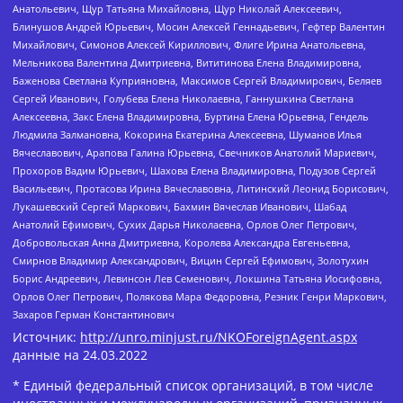
Анатольевич, Щур Татьяна Михайловна, Щур Николай Алексеевич,
Блинушов Андрей Юрьевич, Мосин Алексей Геннадьевич, Гефтер Валентин
Михайлович, Симонов Алексей Кириллович, Флиге Ирина Анатольевна,
Мельникова Валентина Дмитриевна, Вититинова Елена Владимировна,
Баженова Светлана Куприяновна, Максимов Сергей Владимирович, Беляев
Сергей Иванович, Голубева Елена Николаевна, Ганнушкина Светлана
Алексеевна, Закс Елена Владимировна, Буртина Елена Юрьевна, Гендель
Людмила Залмановна, Кокорина Екатерина Алексеевна, Шуманов Илья
Вячеславович, Арапова Галина Юрьевна, Свечников Анатолий Мариевич,
Прохоров Вадим Юрьевич, Шахова Елена Владимировна, Подузов Сергей
Васильевич, Протасова Ирина Вячеславовна, Литинский Леонид Борисович,
Лукашевский Сергей Маркович, Бахмин Вячеслав Иванович, Шабад
Анатолий Ефимович, Сухих Дарья Николаевна, Орлов Олег Петрович,
Добровольская Анна Дмитриевна, Королева Александра Евгеньевна,
Смирнов Владимир Александрович, Вицин Сергей Ефимович, Золотухин
Борис Андреевич, Левинсон Лев Семенович, Локшина Татьяна Иосифовна,
Орлов Олег Петрович, Полякова Мара Федоровна, Резник Генри Маркович,
Захаров Герман Константинович
Источник:
http://unro.minjust.ru/NKOForeignAgent.aspx
данные на
24.03.2022
* Единый федеральный список организаций, в том числе