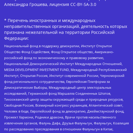
Александра Грошева, лицензия CC-BY-SA-3.0
* Перечень иностранных и международных
неправительственных организаций, деятельность которых
признана нежелательной на территории Российской
Федерации:
Национальный фонд в поддержку демократии, Институт Открытое
Общество Фонд Содействия, Фонд Открытое общество, Американо-
российский фонд по экономическому и правовому развитию,
Национальный Демократический Институт Международных Отношений,
MEDIA DEVELOPMENT INVESTMENT FUND, Международный Республиканский
Институт, Открытая Россия, Институт современной России, Черноморский
фонд регионального сотрудничества, Европейская Платформа за
Демократические Выборы, Международный центр электоральных
исследований, Германский фонд Маршалла Соединенных Штатов,
Тихоокеанский центр защиты окружающей среды и природных ресурсов,
Свободная Россия, Всемирный конгресс украинцев, Атлантический совет,
Человек в беде, Европейский фонд за демократию, Джеймстаунский фонд,
Прожект Хармони, Родники дракона, Врачи против насильственного
извлечения органов, Фалунь Дафа, Друзья Фалуньгун, Фалуньгун, Коалиция
по расследованию преследования в отношении Фалуньгун в Китае,