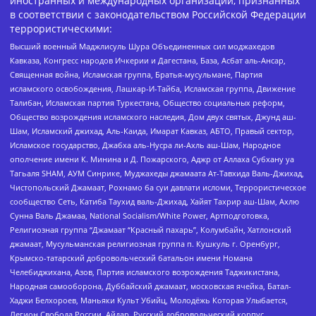
иностранных и международных организаций, признанных
в соответствии с законодательством Российской Федерации
террористическими:
Высший военный Маджлисуль Шура Объединенных сил моджахедов
Кавказа, Конгресс народов Ичкерии и Дагестана, База, Асбат аль-Ансар,
Священная война, Исламская группа, Братья-мусульмане, Партия
исламского освобождения, Лашкар-И-Тайба, Исламская группа, Движение
Талибан, Исламская партия Туркестана, Общество социальных реформ,
Общество возрождения исламского наследия, Дом двух святых, Джунд аш-
Шам, Исламский джихад, Аль-Каида, Имарат Кавказ, АБТО, Правый сектор,
Исламское государство, Джабха аль-Нусра ли-Ахль аш-Шам, Народное
ополчение имени К. Минина и Д. Пожарского, Аджр от Аллаха Субхану уа
Тагьаля SHAM, АУМ Синрике, Муджахеды джамаата Ат-Тавхида Валь-Джихад,
Чистопольский Джамаат, Рохнамо ба суи давлати исломи, Террористическое
сообщество Сеть, Катиба Таухид валь-Джихад, Хайят Тахрир аш-Шам, Ахлю
Сунна Валь Джамаа, National Socialism/White Power, Артподготовка,
Религиозная группа “Джамаат “Красный пахарь”, Колумбайн, Хатлонский
джамаат, Мусульманская религиозная группа п. Кушкуль г. Оренбург,
Крымско-татарский добровольческий батальон имени Номана
Челебиджихана, Азов, Партия исламского возрождения Таджикистана,
Народная самооборона, Дуббайский джамаат, московская ячейка, Батал-
Хаджи Белхороев, Маньяки Культ Убийц, Молодёжь Которая Улыбается,
Легион Свобода России, Айдар, Русский добровольческий корпус