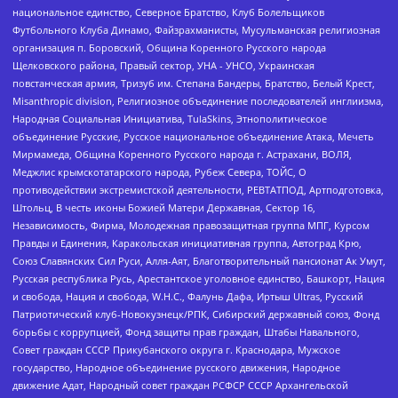
национальное единство, Северное Братство, Клуб Болельщиков
Футбольного Клуба Динамо, Файзрахманисты, Мусульманская религиозная
организация п. Боровский, Община Коренного Русского народа
Щелковского района, Правый сектор, УНА - УНСО, Украинская
повстанческая армия, Тризуб им. Степана Бандеры, Братство, Белый Крест,
Misanthropic division, Религиозное объединение последователей инглиизма,
Народная Социальная Инициатива, TulaSkins, Этнополитическое
объединение Русские, Русское национальное объединение Атака, Мечеть
Мирмамеда, Община Коренного Русского народа г. Астрахани, ВОЛЯ,
Меджлис крымскотатарского народа, Рубеж Севера, ТОЙС, О
противодействии экстремистской деятельности, РЕВТАТПОД, Артподготовка,
Штольц, В честь иконы Божией Матери Державная, Сектор 16,
Независимость, Фирма, Молодежная правозащитная группа МПГ, Курсом
Правды и Единения, Каракольская инициативная группа, Автоград Крю,
Союз Славянских Сил Руси, Алля-Аят, Благотворительный пансионат Ак Умут,
Русская республика Русь, Арестантское уголовное единство, Башкорт, Нация
и свобода, Нация и свобода, W.H.С., Фалунь Дафа, Иртыш Ultras, Русский
Патриотический клуб-Новокузнецк/РПК, Сибирский державный союз, Фонд
борьбы с коррупцией, Фонд защиты прав граждан, Штабы Навального,
Совет граждан СССР Прикубанского округа г. Краснодара, Мужское
государство, Народное объединение русского движения, Народное
движение Адат, Народный совет граждан РСФСР СССР Архангельской