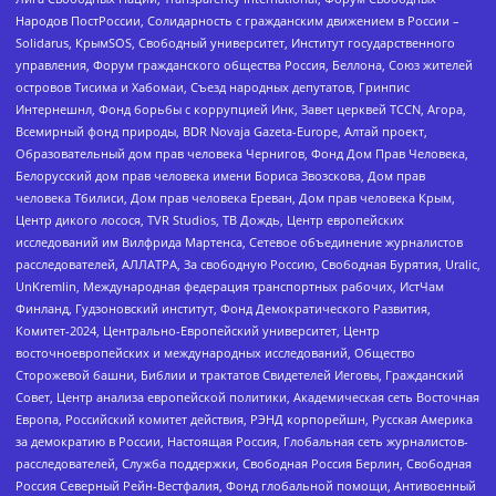
Народов ПостРоссии, Солидарность с гражданским движением в России –
Solidarus, КрымSOS, Свободный университет, Институт государственного
управления, Форум гражданского общества Россия, Беллона, Союз жителей
островов Тисима и Хабомаи, Съезд народных депутатов, Гринпис
Интернешнл, Фонд борьбы с коррупцией Инк, Завет церквей TCCN, Агора,
Всемирный фонд природы, BDR Novaja Gazeta-Europe, Алтай проект,
Образовательный дом прав человека Чернигов, Фонд Дом Прав Человека,
Белорусский дом прав человека имени Бориса Звозскова, Дом прав
человека Тбилиси, Дом прав человека Ереван, Дом прав человека Крым,
Центр дикого лосося, TVR Studios, ТВ Дождь, Центр европейских
исследований им Вилфрида Мартенса, Сетевое объединение журналистов
расследователей, АЛЛАТРА, За свободную Россию, Свободная Бурятия, Uralic,
UnKremlin, Международная федерация транспортных рабочих, ИстЧам
Финланд, Гудзоновский институт, Фонд Демократического Развития,
Комитет-2024, Центрально-Европейский университет, Центр
восточноевропейских и международных исследований, Общество
Сторожевой башни, Библии и трактатов Свидетелей Иеговы, Гражданский
Совет, Центр анализа европейской политики, Академическая сеть Восточная
Европа, Российский комитет действия, РЭНД корпорейшн, Русская Америка
за демократию в России, Настоящая Россия, Глобальная сеть журналистов-
расследователей, Служба поддержки, Свободная Россия Берлин, Свободная
Россия Северный Рейн-Вестфалия, Фонд глобальной помощи, Антивоенный