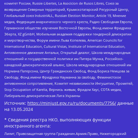
комитет России, Russie-Libertes, La Asocicion de Rusos Libres, Союз за
возвращение Северных территорий, Крымскотатарский Ресурсный Центр,
Глобальный союз IndustriALL, Russian Election Monitor, Article 19, Мнение
медиа, Федерация анархического черного креста, Радио Свободная Европа,
Германское общество изучения Восточной Европы, Фонд имени Фридриха
Эберта, XZ gGmbH, Мобильная академия поддержки гендерной демократии
и миротворчества, Форум имени Льва Копелева, American Councils for
International Education, Cultural Vistas, Institute of International Education,
Антивоенное движение Антальи, Открытый диалог, Школа международных
отношений и государственной политики им Питера Мунка, Российско-
канадский демократический альянс, Школа международных отношений им
Нормана Патерсона, Центр Гражданских Свобод, Фонд Бориса Немцова за
Свободу, Фонд имени Фридриха Науманна за свободу, Феминистское
антивоенное сопротивление, Комитет независимости Ингушетии, Прометей,
Stop Occupation of Karelia, Вернись живым, Фридом Хаус, СОТА медиа,
Либерально-демократическая Лига Украины
Источник:
https://minjust.gov.ru/ru/documents/7756/
данные
на
13.05.2024
* Сведения реестра НКО, выполняющих функции
иностранного агента:
Лилит, Правозащитная группа Гражданин.Армия.Право, Нижегородский