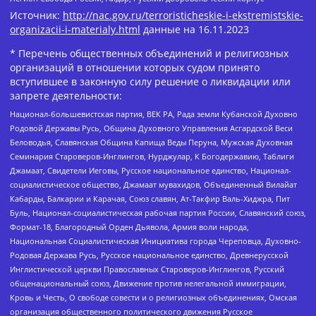
Источник:
http://nac.gov.ru/terroristicheskie-i-ekstremistskie-
organizacii-i-materialy.html
данные на
16.11.2023
* Перечень общественных объединений и религиозных
организаций в отношении которых судом принято
вступившее в законную силу решение о ликвидации или
запрете деятельности:
Национал-большевистская партия, ВЕК РА, Рада земли Кубанской Духовно
Родовой Державы Русь, Община Духовного Управления Асгардской Веси
Беловодья, Славянская Община Капища Веды Перуна, Мужская Духовная
Семинария Староверов-Инглингов, Нурджулар, К Богодержавию, Таблиги
Джамаат, Свидетели Иеговы, Русское национальное единство, Национал-
социалистическое общество, Джамаат мувахидов, Объединенный Вилайат
Кабарды, Балкарии и Карачая, Союз славян, Ат-Такфир Валь-Хиджра, Пит
Буль, Национал-социалистическая рабочая партия России, Славянский союз,
Формат-18, Благородный Орден Дьявола, Армия воли народа,
Национальная Социалистическая Инициатива города Череповца, Духовно-
Родовая Держава Русь, Русское национальное единство, Древнерусской
Инглистической церкви Православных Староверов-Инглингов, Русский
общенациональный союз, Движение против нелегальной иммиграции,
Кровь и Честь, О свободе совести и о религиозных объединениях, Омская
организация общественного политического движения Русское