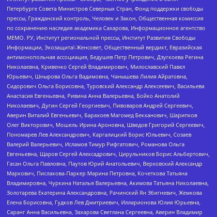
Петербурге Совета Министров Северных Стран, Фонд поддержки свободы
прессы, Гражданский контроль, Человек и Закон, Общественная комиссия
по сохранению наследия академика Сахарова, Информационное агентство
МЕМО. РУ, Институт региональной прессы, Институт Развития Свободы
Информации, Экозащита!-Женсовет, Общественный вердикт, Евразийская
антимонопольная ассоциация, Бедушев Петр Петрович, Дзугкоева Регина
Николаевна, Кривенко Сергей Владимирович, Милославский Павел
Юрьевич, Шнырова Ольга Вадимовна, Чанышева Лилия Айратовна,
Сидорович Ольга Борисовна, Туровский Александр Алексеевич, Васильева
Анастасия Евгеньевна, Ривина Анна Валерьевна, Бойко Анатолий
Николаевич, Дугин Сергей Георгиевич, Пивоваров Андрей Сергеевич,
Аверин Виталий Евгеньевич, Барахоев Магомед Бекханович, Шарипков
Олег Викторович, Мошель Ирина Ароновна, Шведов Григорий Сергеевич,
Пономарев Лев Александрович, Каргалицкий Борис Юльевич, Созаев
Валерий Валерьевич, Исламов Тимур Рифгатович, Романова Ольга
Евгеньевна, Щаров Сергей Алексадрович, Цирульников Борис Альбертович,
Гасан Ольга Павловна, Паутов Юрий Анатольевич, Верховский Александр
Маркович, Пислакова-Паркер Марина Петровна, Кочеткова Татьяна
Владимировна, Чуркина Наталья Валерьевна, Акимова Татьяна Николаевна,
Золотарева Екатерина Александровна, Рачинский Ян Збигневич, Жемкова
Елена Борисовна, Гудков Лев Дмитриевич, Илларионова Юлия Юрьевна,
Саранг Анна Васильевна, Захарова Светлана Сергеевна, Аверин Владимир