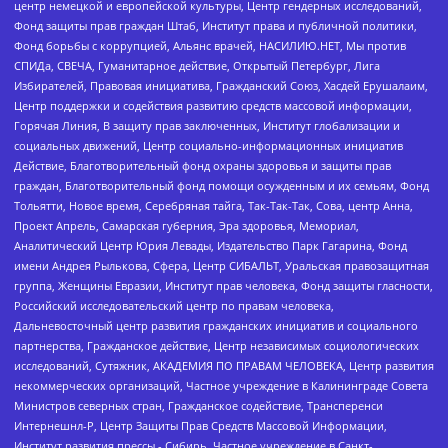
центр немецкой и европейской культуры, Центр гендерных исследований,
Фонд защиты прав граждан Штаб, Институт права и публичной политики,
Фонд борьбы с коррупцией, Альянс врачей, НАСИЛИЮ.НЕТ, Мы против
СПИДа, СВЕЧА, Гуманитарное действие, Открытый Петербург, Лига
Избирателей, Правовая инициатива, Гражданский Союз, Хасдей Ерушалаим,
Центр поддержки и содействия развитию средств массовой информации,
Горячая Линия, В защиту прав заключенных, Институт глобализации и
социальных движений, Центр социально-информационных инициатив
Действие, Благотворительный фонд охраны здоровья и защиты прав
граждан, Благотворительный фонд помощи осужденным и их семьям, Фонд
Тольятти, Новое время, Серебряная тайга, Так-Так-Так, Сова, центр Анна,
Проект Апрель, Самарская губерния, Эра здоровья, Мемориал,
Аналитический Центр Юрия Левады, Издательство Парк Гагарина, Фонд
имени Андрея Рылькова, Сфера, Центр СИБАЛЬТ, Уральская правозащитная
группа, Женщины Евразии, Институт прав человека, Фонд защиты гласности,
Российский исследовательский центр по правам человека,
Дальневосточный центр развития гражданских инициатив и социального
партнерства, Гражданское действие, Центр независимых социологических
исследований, Сутяжник, АКАДЕМИЯ ПО ПРАВАМ ЧЕЛОВЕКА, Центр развития
некоммерческих организаций, Частное учреждение в Калининграде Совета
Министров северных стран, Гражданское содействие, Трансперенси
Интернешнл-Р, Центр Защиты Прав Средств Массовой Информации,
Институт развития прессы - Сибирь, Частное учреждение в Санкт-