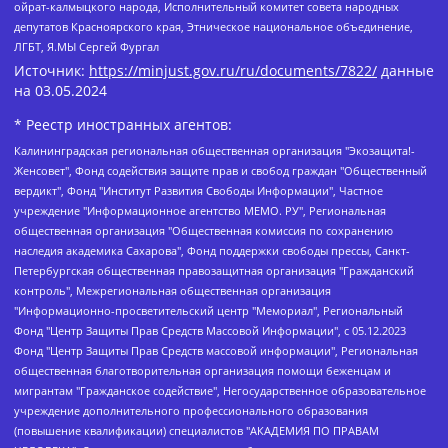
ойрат-калмыцкого народа, Исполнительный комитет совета народных
депутатов Красноярского края, Этническое национальное объединение,
ЛГБТ, Я.МЫ Сергей Фургал
Источник:
https://minjust.gov.ru/ru/documents/7822/
данные
на
03.05.2024
* Реестр иностранных агентов:
Калининградская региональная общественная организация "Экозащита!-Женсовет", Фонд содействия защите прав и свобод граждан "Общественный вердикт", Фонд "Институт Развития Свободы Информации", Частное учреждение "Информационное агентство МЕМО. РУ", Региональная общественная организация "Общественная комиссия по сохранению наследия академика Сахарова", Фонд поддержки свободы прессы, Санкт-Петербургская общественная правозащитная организация "Гражданский контроль", Межрегиональная общественная организация "Информационно-просветительский центр "Мемориал", Региональный Фонд "Центр Защиты Прав Средств Массовой Информации", с 05.12.2023 Фонд "Центр Защиты Прав Средств массовой информации", Региональная общественная благотворительная организация помощи беженцам и мигрантам "Гражданское содействие", Негосударственное образовательное учреждение дополнительного профессионального образования (повышение квалификации) специалистов "АКАДЕМИЯ ПО ПРАВАМ ЧЕЛОВЕКА", Свердловская региональная общественная организация "Сутяжник", Автономная некоммерческая организация "Центр независимых социологических исследований", Союз общественных объединений "Российский исследовательский центр по правам человека", Региональное общественное учреждение научно-информационный центр "МЕМОРИАЛ", Некоммерческая организация "Фонд защиты гласности", Автономная некоммерческая организация "Институт прав человека", Городская общественная организация "Екатеринбургское общество "МЕМОРИАЛ", Городская общественная организация "Рязанское историко-просветительское и правозащитное общество "Мемориал" (Рязанский Мемориал), Челябинский региональный орган общественной самодеятельности – женское общественное объединение "Женщины Евразии", Челябинский региональный орган общественной самодеятельности "Уральская правозащитная группа", Фонд содействия защите здоровья и социальной справедливости имени Андрея Рылькова, Автономная Некоммерческая Организация "Аналитический Центр Юрия Левады", Автономная некоммерческая организация социальной поддержки населения "Проект Апрель", Региональная общественная организация помощи женщинам и детям, находящимся в кризисной ситуации "Информационно-методический центр "Анна", Фонд содействия развитию массовых коммуникаций и правовому просвещению "Так-так-Так", Фонд содействия устойчивому развитию "Серебряная тайга", Свердловский региональный общественный фонд социальных проектов "Новое время", "Idel.Реалии", Кавказ.Реалии, Крым.Реалии, Телеканал Настоящее Время, Татаро-башкирская служба Радио Свобода (Azatliq Radiosi), Радио Свободная Европа/Радио Свобода (PCE/PC), "Сибирь.Реалии", "Фактограф", Благотворительный фонд помощи осужденным и их семьям, Автономная некоммерческая организация "Институт глобализации и социальных движений", Фонд "В защиту прав заключенных", Частное учреждение "Центр поддержки и содействия развитию средств массовой информации", Пензенский региональный общественный благотворительный фонд "Гражданский союз", "Север.Реалии", Некоммерческая организация Фонд "Правовая инициатива", Общество с ограниченной ответственностью "Радио Свободная Европа/Радио Свобода", Чешское информационное агентство "MEDIUM-ORIENT", Красноярская региональная общественная организация "Мы против СПИДа", Камалягин Денис Николаевич, Маркелов Сергей Евгеньевич, Пономарев Лев Александрович, Савицкая Людмила Алексеевна, Автономная некоммерческая организация "Центр по работе с проблемой насилия "НАСИЛИЮ.НЕТ", Межрегиональный профессиональный союз работников здравоохранения "Альянс врачей", Юридическое лицо, зарегистрированное в Латвийской Республике, SIA "Medusa Project" (регистрационный номер 40103797863, дата регистрации 10.06.2014), Некоммерческая организация "Фонд по борьбе с коррупцией", Автономная некоммерческая организация "Институт права и публичной политики", Баданин Роман Сергеевич, Гликин Максим Александрович, Железнова Мария Михайловна, Лукьянова Юлия Сергеевна, Маетная Елизавета Витальевна, Маняхин Петр Борисович, Чуракова Ольга Владимировна, Ярош Юлия Петровна, Юридическое лицо "The Insider SIA", зарегистрированное в Риге, Латвийская Республика (дата регистрации 26.06.2015), являющееся администратором доменного имени интернет-издания "The Insider SIA", https://theins.ru, Постернак Алексей Евгеньевич, Рубин Михаил Аркадьевич, Анин Роман Александрович, Юридическое лицо Istories fonds, зарегистрированное в Латвийской Республике (регистрационный номер 50008295751, дата регистрации 24.02.2020), Великовский Дмитрий Александрович, Долинина Ирина Николаевна, Мароховская Алеся Алексеевна, Шлейнов Роман Юрьевич, Шмагун Олеся Валентиновна, Общество с ограниченной ответственностью "Альтаир 2021", Общество с ограниченной ответственностью "Вега 2021", Общество с ограниченной ответственностью "Главный редактор 2021", Общество с ограниченной ответственностью "Ромашки монолит", Важенков Артем Валерьевич, Ивановская областная общественная организация "Центр гендерных исследований", Гурман Юрий Альбертович, Медиапроект "ОВД-Инфо", Егоров Владимир Владимирович, Жилинский Владимир Александрович, Общество с ограниченной ответственностью "ЗП", Иванова София Юрьевна, Карезина Инна Павловна, Кильтау Екатерина Викторовна, Петров Алексей Викторович, Пискунов Сергей Евгеньевич, Смирнов Сергей Сергеевич, Тихонов Михаил Сергеевич, Общество с ограниченной ответственностью "ЖУРНАЛИСТ-ИНОСТРАННЫЙ АГЕНТ", Арапова Галина Юрьевна, Вольтская Татьяна Анатольевна, Американская компания "Mason G.E.S. Anonymous Foundation" (США), являющаяся владельцем интернет-издания https://mnews.world/, Компания "Stichting Bellingcat", зарегистрированная в Нидерландах (дата регистрации 11.07.2018), Захаров Андрей Вячеславович, Клепиковская Екатерина Дмитриевна, Общество с ограниченной ответственностью "МЕМО", Перл Роман Александрович, Симонов Евгений Алексеевич, Соловьева Елена Анатольевна, Сотников Даниил Владимирович, Сурначева Елизавета Дмитриевна, Автономная некоммерческая организация по защите прав человека и информированию населения "Якутия – Наше Мнение", Общество с ограниченной ответственностью "Москоу диджитал медиа", с 26.01.2023 Общество с ограниченной ответственностью "Чайка Белые сады", Ветошкина Валерия Валерьевна, Заговора Максим Александрович, Межрегиональное общественное движение "Российская ЛГБТ - сеть", Оленичев Максим Владимирович, Павлов Иван Юрьевич, Скворцова Елена Сергеевна, Общество с ограниченной ответственностью "Как бы инагент", Кочетков Игорь Викторович, Общество с ограниченной ответственностью "Честные выборы", Еланчик Олег Александрович, Общество с ограниченной ответственностью "Нобелевский призыв", Гималова Регина Эмилевна, Григорьев Андрей Валерьевич, Григорьева Алина Александровна, Ассоциация по содействию защите прав призывников, альтернативнослужащих и военнослужащих "Правозащитная группа "Гражданин.Армия.Право", Хисамова Регина Фаритовна, Автономная некоммерческая организация по реализации социально-правовых программ "Лилит", Дальневосточное общественное движение "Маяк", Санкт-Петербургская ЛГБТ-инициативная группа "Выход", Инициативная группа ЛГБТ+ "Реверс", Алексеев Андрей Викторович, Бекбулатова Таисия Львовна, Беляев Иван Михайлович, Владыкина Елена Сергеевна, Гельман Марат Александрович, Никульшина Вероника Юрьевна, Толоконникова Надежда Андреевна, Шендерович Виктор Анатольевич, Общество с ограниченной ответственностью "Данное сообщение", Общество с ограниченной ответственностью Издательский дом "Новая глава", Айнбиндер Александра Александровна, Московский комьюнити-центр для ЛГБТ+инициатив, Благотворительный фонд развития филантропии, Deutsche Welle (Германия, Kurt-Schumacher-Strasse 3, 53113 Bonn), Борзунова Мария Михайловна, Воробьев Виктор Викторович, Голубева Анна Львовна, Константинова Алла Михайловна, Малкова Ирина Владимировна, Мурадов Мурад Абдулгалимович, Осетинская Елизавета Николаевна, Понасенков Евгений Николаевич, Ганапольский Матвей Юрьевич, Киселев Евгений Алексеевич, Борухович Ирина Григорьевна, Дремин Иван Тимофеевич, Дубровский Дмитрий Викторович, Красноярская региональная общественная организация поддержки и развития альтернативных образовательных технологий и межкультурных коммуникаций "ИНТЕРРА", Маяковская Екатерина Алексеевна, Фейгин Марк Захарович, Филимонов Андрей Викторович, Дзугкоева Регина Николаевна, Доброхотов Роман Александрович, Дудь Юрий Александрович, Елкин Сергей Владимирович, Кругликов Кирилл Игоревич, Сабунаева Мария Леонидовна, Семенов Алексей Владимирович, Шаинян Карен Багратович, Шульман Екатерина Михайловна, Асафьев Артур Валерьевич, Вахштайн Виктор Семенович, Венедиктов Алексей Алексеевич, Лушникова Екатерина Евгеньевна, Волков Леонид Михайлович, Невзоров Александр Глебович, Пархоменко Сергей Борисович, Сироткин Ярослав Николаевич, Кара-Мурза Владимир Владимирович, Баранова Наталья Владимировна, Гозман Леонид Яковлевич, Кагарлицкий Борис Юльевич, Климарев Михаил Валерьевич, Милов Владимир Станиславович, Автономная некоммерческая организация Краснодарский центр современного искусства "Типография", Моргенштерн Алишер Тагирович, Соболь Любовь Эдуардовна, Общество с ограниченной ответственностью "ЛИЗА НОРМ", Каспаров Гарри Кимович, Ходорковский Михаил Борисович, Общество с ограниченной ответственностью "Апрельские тезисы", Данилович Ирина Брониславовна, Кашин Олег Владимирович, Петров Николай Владимирович, Пивоваров Алексей Владимирович, Соколов Михаил Владимирович, Цветкова Юлия Владимировна, Чичваркин Евгений Александрович, Комитет против пыток/Команда против пыток, Общество с ограниченной ответственностью "Первый научный", Общество с ограниченной ответственностью "Вертолет и ко", Белоцерковская Вероника Борисовна, Кац Максим Евгеньевич, Лазарева Татьяна Юрьевна, Шаведдинов Руслан Табризович, Яшин Илья Валерьевич, Общество с ограниченной ответственностью "Иноагент ААВ", Алешковский Дмитрий Петрович, Альбац Евгения Марковна, Быков Дмитрий Львович, Галямина Юлия Евгеньевна, Лойко Сергей Леонидович, Мартынов Кирилл Константинович, Медведев Сергей Александрович, Крашенинников Федор Геннадиевич, Гордеева Катерина Вл