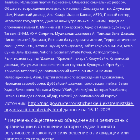
Талибан, Исламская партия Туркестана, Общество социальных реформ,
Общество возрождения исламского наследия, Дом двух святых, Джунд аш-
Шам, Исламский джихад, Аль-Каида, Имарат Кавказ, АБТО, Правый сектор,
Исламское государство, Джабха аль-Нусра ли-Ахль аш-Шам, Народное
ополчение имени К. Минина и Д. Пожарского, Аджр от Аллаха Субхану уа
Тагьаля SHAM, АУМ Синрике, Муджахеды джамаата Ат-Тавхида Валь-Джихад,
Чистопольский Джамаат, Рохнамо ба суи давлати исломи, Террористическое
сообщество Сеть, Катиба Таухид валь-Джихад, Хайят Тахрир аш-Шам, Ахлю
Сунна Валь Джамаа, National Socialism/White Power, Артподготовка,
Религиозная группа “Джамаат “Красный пахарь”, Колумбайн, Хатлонский
джамаат, Мусульманская религиозная группа п. Кушкуль г. Оренбург,
Крымско-татарский добровольческий батальон имени Номана
Челебиджихана, Азов, Партия исламского возрождения Таджикистана,
Народная самооборона, Дуббайский джамаат, московская ячейка, Батал-
Хаджи Белхороев, Маньяки Культ Убийц, Молодёжь Которая Улыбается,
Легион Свобода России, Айдар, Русский добровольческий корпус
Источник:
http://nac.gov.ru/terroristicheskie-i-ekstremistskie-
organizacii-i-materialy.html
данные на
16.11.2023
* Перечень общественных объединений и религиозных
организаций в отношении которых судом принято
вступившее в законную силу решение о ликвидации или
запрете деятельности: