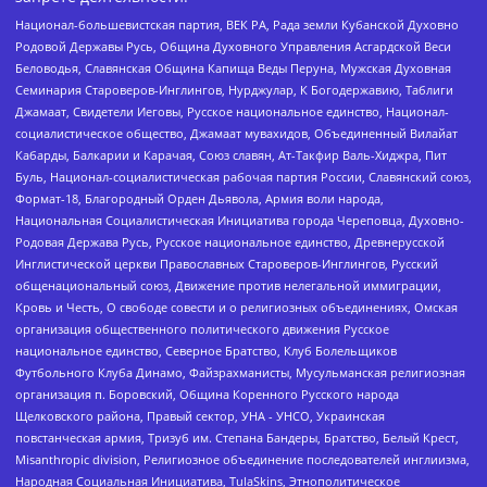
Национал-большевистская партия, ВЕК РА, Рада земли Кубанской Духовно
Родовой Державы Русь, Община Духовного Управления Асгардской Веси
Беловодья, Славянская Община Капища Веды Перуна, Мужская Духовная
Семинария Староверов-Инглингов, Нурджулар, К Богодержавию, Таблиги
Джамаат, Свидетели Иеговы, Русское национальное единство, Национал-
социалистическое общество, Джамаат мувахидов, Объединенный Вилайат
Кабарды, Балкарии и Карачая, Союз славян, Ат-Такфир Валь-Хиджра, Пит
Буль, Национал-социалистическая рабочая партия России, Славянский союз,
Формат-18, Благородный Орден Дьявола, Армия воли народа,
Национальная Социалистическая Инициатива города Череповца, Духовно-
Родовая Держава Русь, Русское национальное единство, Древнерусской
Инглистической церкви Православных Староверов-Инглингов, Русский
общенациональный союз, Движение против нелегальной иммиграции,
Кровь и Честь, О свободе совести и о религиозных объединениях, Омская
организация общественного политического движения Русское
национальное единство, Северное Братство, Клуб Болельщиков
Футбольного Клуба Динамо, Файзрахманисты, Мусульманская религиозная
организация п. Боровский, Община Коренного Русского народа
Щелковского района, Правый сектор, УНА - УНСО, Украинская
повстанческая армия, Тризуб им. Степана Бандеры, Братство, Белый Крест,
Misanthropic division, Религиозное объединение последователей инглиизма,
Народная Социальная Инициатива, TulaSkins, Этнополитическое