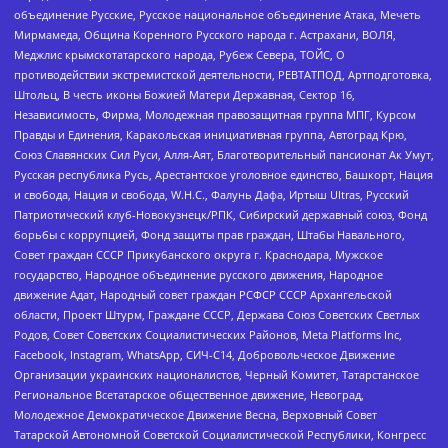
объединение Русские, Русское национальное объединение Атака, Мечеть
Мирмамеда, Община Коренного Русского народа г. Астрахани, ВОЛЯ,
Меджлис крымскотатарского народа, Рубеж Севера, ТОЙС, О
противодействии экстремистской деятельности, РЕВТАТПОД, Артподготовка,
Штольц, В честь иконы Божией Матери Державная, Сектор 16,
Независимость, Фирма, Молодежная правозащитная группа МПГ, Курсом
Правды и Единения, Каракольская инициативная группа, Автоград Крю,
Союз Славянских Сил Руси, Алля-Аят, Благотворительный пансионат Ак Умут,
Русская республика Русь, Арестантское уголовное единство, Башкорт, Нация
и свобода, Нация и свобода, W.H.С., Фалунь Дафа, Иртыш Ultras, Русский
Патриотический клуб-Новокузнецк/РПК, Сибирский державный союз, Фонд
борьбы с коррупцией, Фонд защиты прав граждан, Штабы Навального,
Совет граждан СССР Прикубанского округа г. Краснодара, Мужское
государство, Народное объединение русского движения, Народное
движение Адат, Народный совет граждан РСФСР СССР Архангельской
области, Проект Штурм, Граждане СССР, Держава Союз Советских Светлых
Родов, Совет Советских Социалистических Районов, Meta Platforms Inc,
Facebook, Instagram, WhatsApp, СИЧ-С14, Добровольческое Движение
Организации украинских националистов, Черный Комитет, Татарстанское
Региональное Всетатарское общественное движение, Невоград,
Молодежное Демократическое Движение Весна, Верховный Совет
Татарской Автономной Советской Социалистической Республики, Конгресс