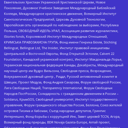
Евангельских Христиан Украинской Христианской Церкви, Новое
Поколение, Духовное Учебное Заведение Международный Библейский
Колледж, Международное христианское движение, Всемирный Институт
Саентологических Предприятий, Церковь Духовной Технологии,
Европейская сеть организаций по наблюдению за выборами, Республика
Польша, СВОБОДНЫЙ ИДЕЛЬ-УРАЛ, Ассоциация развития журналистики,
IStories fonds, Королевский Институт Международных Отношений,
КРИМСЬКА ПРАВОЗАХИСНА ГРУПА, Фонд имени Генриха Бёлля, Stichting
Bellingcat, Bellingcat Ltd, The Insider, Институт правовой инициативы
Центральной и Восточной Европы, Фонд Открытой Эстонии, Calvert 22
Foundation, Канадский украинский конгресс, Институт Макдональда-Лорье,
Украинская национальная федерация Канады, Декабристы, Международный
научный центр им Вудро Вильсона, Свободная пресса, Возрождение,
Всеукраинский духовный центр , Риддл, Русский антивоенный комитет в
Швеции, Проект Медуза, Фонд Андрея Сахарова, Форум свободной России,
Лига Свободных Наций, Transparеncy International, Форум Свободных
Народов ПостРоссии, Солидарность с гражданским движением в России –
Solidarus, КрымSOS, Свободный университет, Институт государственного
управления, Форум гражданского общества Россия, Беллона, Союз жителей
островов Тисима и Хабомаи, Съезд народных депутатов, Гринпис
Интернешнл, Фонд борьбы с коррупцией Инк, Завет церквей TCCN, Агора,
Всемирный фонд природы, BDR Novaja Gazeta-Europe, Алтай проект,
Образовательный дом прав человека Чернигов, Фонд Дом Прав Человека,