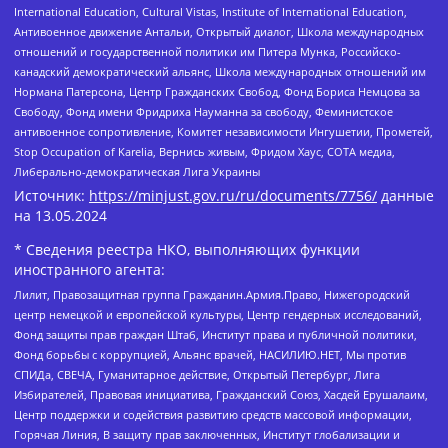
International Education, Cultural Vistas, Institute of International Education,
Антивоенное движение Антальи, Открытый диалог, Школа международных
отношений и государственной политики им Питера Мунка, Российско-
канадский демократический альянс, Школа международных отношений им
Нормана Патерсона, Центр Гражданских Свобод, Фонд Бориса Немцова за
Свободу, Фонд имени Фридриха Науманна за свободу, Феминистское
антивоенное сопротивление, Комитет независимости Ингушетии, Прометей,
Stop Occupation of Karelia, Вернись живым, Фридом Хаус, СОТА медиа,
Либерально-демократическая Лига Украины
Источник:
https://minjust.gov.ru/ru/documents/7756/
данные
на
13.05.2024
* Сведения реестра НКО, выполняющих функции
иностранного агента:
Лилит, Правозащитная группа Гражданин.Армия.Право, Нижегородский
центр немецкой и европейской культуры, Центр гендерных исследований,
Фонд защиты прав граждан Штаб, Институт права и публичной политики,
Фонд борьбы с коррупцией, Альянс врачей, НАСИЛИЮ.НЕТ, Мы против
СПИДа, СВЕЧА, Гуманитарное действие, Открытый Петербург, Лига
Избирателей, Правовая инициатива, Гражданский Союз, Хасдей Ерушалаим,
Центр поддержки и содействия развитию средств массовой информации,
Горячая Линия, В защиту прав заключенных, Институт глобализации и