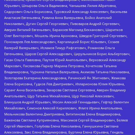
Юрьевич, Шнырова Ольга Вадимовна, Чанышева Лилия Айратовна,
Сидорович Ольга Борисовна, Туровский Александр Алексеевич, Васильева
Анастасия Евгеньевна, Ривина Анна Валерьевна, Бойко Анатолий
Николаевич, Дугин Сергей Георгиевич, Пивоваров Андрей Сергеевич,
Аверин Виталий Евгеньевич, Барахоев Магомед Бекханович, Шарипков
Олег Викторович, Мошель Ирина Ароновна, Шведов Григорий Сергеевич,
Пономарев Лев Александрович, Каргалицкий Борис Юльевич, Созаев
Валерий Валерьевич, Исламов Тимур Рифгатович, Романова Ольга
Евгеньевна, Щаров Сергей Алексадрович, Цирульников Борис Альбертович,
Гасан Ольга Павловна, Паутов Юрий Анатольевич, Верховский Александр
Маркович, Пислакова-Паркер Марина Петровна, Кочеткова Татьяна
Владимировна, Чуркина Наталья Валерьевна, Акимова Татьяна Николаевна,
Золотарева Екатерина Александровна, Рачинский Ян Збигневич, Жемкова
Елена Борисовна, Гудков Лев Дмитриевич, Илларионова Юлия Юрьевна,
Саранг Анна Васильевна, Захарова Светлана Сергеевна, Аверин Владимир
Анатольевич, Щур Татьяна Михайловна, Щур Николай Алексеевич,
Блинушов Андрей Юрьевич, Мосин Алексей Геннадьевич, Гефтер Валентин
Михайлович, Симонов Алексей Кириллович, Флиге Ирина Анатольевна,
Мельникова Валентина Дмитриевна, Вититинова Елена Владимировна,
Баженова Светлана Куприяновна, Максимов Сергей Владимирович, Беляев
Сергей Иванович, Голубева Елена Николаевна, Ганнушкина Светлана
Алексеевна, Закс Елена Владимировна, Буртина Елена Юрьевна, Гендель