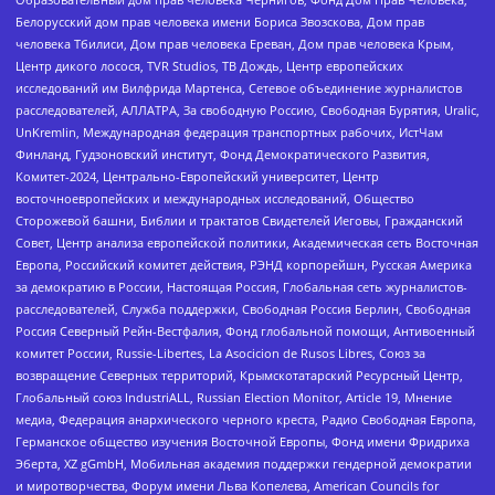
Белорусский дом прав человека имени Бориса Звозскова, Дом прав
человека Тбилиси, Дом прав человека Ереван, Дом прав человека Крым,
Центр дикого лосося, TVR Studios, ТВ Дождь, Центр европейских
исследований им Вилфрида Мартенса, Сетевое объединение журналистов
расследователей, АЛЛАТРА, За свободную Россию, Свободная Бурятия, Uralic,
UnKremlin, Международная федерация транспортных рабочих, ИстЧам
Финланд, Гудзоновский институт, Фонд Демократического Развития,
Комитет-2024, Центрально-Европейский университет, Центр
восточноевропейских и международных исследований, Общество
Сторожевой башни, Библии и трактатов Свидетелей Иеговы, Гражданский
Совет, Центр анализа европейской политики, Академическая сеть Восточная
Европа, Российский комитет действия, РЭНД корпорейшн, Русская Америка
за демократию в России, Настоящая Россия, Глобальная сеть журналистов-
расследователей, Служба поддержки, Свободная Россия Берлин, Свободная
Россия Северный Рейн-Вестфалия, Фонд глобальной помощи, Антивоенный
комитет России, Russie-Libertes, La Asocicion de Rusos Libres, Союз за
возвращение Северных территорий, Крымскотатарский Ресурсный Центр,
Глобальный союз IndustriALL, Russian Election Monitor, Article 19, Мнение
медиа, Федерация анархического черного креста, Радио Свободная Европа,
Германское общество изучения Восточной Европы, Фонд имени Фридриха
Эберта, XZ gGmbH, Мобильная академия поддержки гендерной демократии
и миротворчества, Форум имени Льва Копелева, American Councils for