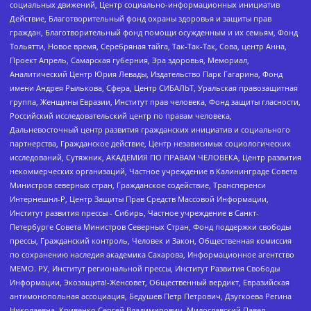
социальных движений, Центр социально-информационных инициатив
Действие, Благотворительный фонд охраны здоровья и защиты прав
граждан, Благотворительный фонд помощи осужденным и их семьям, Фонд
Тольятти, Новое время, Серебряная тайга, Так-Так-Так, Сова, центр Анна,
Проект Апрель, Самарская губерния, Эра здоровья, Мемориал,
Аналитический Центр Юрия Левады, Издательство Парк Гагарина, Фонд
имени Андрея Рылькова, Сфера, Центр СИБАЛЬТ, Уральская правозащитная
группа, Женщины Евразии, Институт прав человека, Фонд защиты гласности,
Российский исследовательский центр по правам человека,
Дальневосточный центр развития гражданских инициатив и социального
партнерства, Гражданское действие, Центр независимых социологических
исследований, Сутяжник, АКАДЕМИЯ ПО ПРАВАМ ЧЕЛОВЕКА, Центр развития
некоммерческих организаций, Частное учреждение в Калининграде Совета
Министров северных стран, Гражданское содействие, Трансперенси
Интернешнл-Р, Центр Защиты Прав Средств Массовой Информации,
Институт развития прессы - Сибирь, Частное учреждение в Санкт-
Петербурге Совета Министров Северных Стран, Фонд поддержки свободы
прессы, Гражданский контроль, Человек и Закон, Общественная комиссия
по сохранению наследия академика Сахарова, Информационное агентство
МЕМО. РУ, Институт региональной прессы, Институт Развития Свободы
Информации, Экозащита!-Женсовет, Общественный вердикт, Евразийская
антимонопольная ассоциация, Бедушев Петр Петрович, Дзугкоева Регина
Николаевна, Кривенко Сергей Владимирович, Милославский Павел