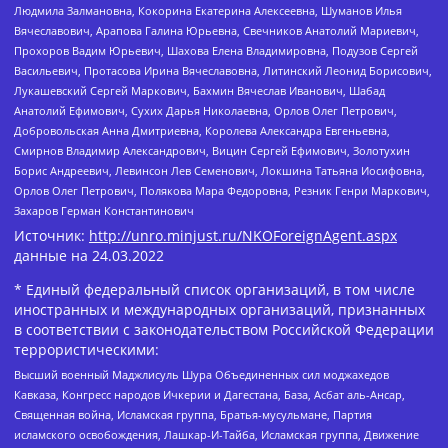
Людмила Залмановна, Кокорина Екатерина Алексеевна, Шуманов Илья
Вячеславович, Арапова Галина Юрьевна, Свечников Анатолий Мариевич,
Прохоров Вадим Юрьевич, Шахова Елена Владимировна, Подузов Сергей
Васильевич, Протасова Ирина Вячеславовна, Литинский Леонид Борисович,
Лукашевский Сергей Маркович, Бахмин Вячеслав Иванович, Шабад
Анатолий Ефимович, Сухих Дарья Николаевна, Орлов Олег Петрович,
Добровольская Анна Дмитриевна, Королева Александра Евгеньевна,
Смирнов Владимир Александрович, Вицин Сергей Ефимович, Золотухин
Борис Андреевич, Левинсон Лев Семенович, Локшина Татьяна Иосифовна,
Орлов Олег Петрович, Полякова Мара Федоровна, Резник Генри Маркович,
Захаров Герман Константинович
Источник:
http://unro.minjust.ru/NKOForeignAgent.aspx
данные на
24.03.2022
* Единый федеральный список организаций, в том числе
иностранных и международных организаций, признанных
в соответствии с законодательством Российской Федерации
террористическими:
Высший военный Маджлисуль Шура Объединенных сил моджахедов
Кавказа, Конгресс народов Ичкерии и Дагестана, База, Асбат аль-Ансар,
Священная война, Исламская группа, Братья-мусульмане, Партия
исламского освобождения, Лашкар-И-Тайба, Исламская группа, Движение