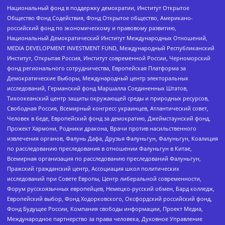
Национальный фонд в поддержку демократии, Институт Открытое
Общество Фонд Содействия, Фонд Открытое общество, Американо-
российский фонд по экономическому и правовому развитию,
Национальный Демократический Институт Международных Отношений,
MEDIA DEVELOPMENT INVESTMENT FUND, Международный Республиканский
Институт, Открытая Россия, Институт современной России, Черноморский
фонд регионального сотрудничества, Европейская Платформа за
Демократические Выборы, Международный центр электоральных
исследований, Германский фонд Маршалла Соединенных Штатов,
Тихоокеанский центр защиты окружающей среды и природных ресурсов,
Свободная Россия, Всемирный конгресс украинцев, Атлантический совет,
Человек в беде, Европейский фонд за демократию, Джеймстаунский фонд,
Прожект Хармони, Родники дракона, Врачи против насильственного
извлечения органов, Фалунь Дафа, Друзья Фалуньгун, Фалуньгун, Коалиция
по расследованию преследования в отношении Фалуньгун в Китае,
Всемирная организация по расследованию преследований Фалуньгун,
Пражский гражданский центр, Ассоциация школ политических
исследований при Совете Европы, Центр либеральной современности,
Форум русскоязычных европейцев, Немецко-русский обмен, Бард колледж,
Европейский выбор, Фонд Ходорковского, Оксфордский российский фонд,
Фонд Будущее России, Компания свободы информации, Проект Медиа,
Международное партнерство за права человека, Духовное Управление