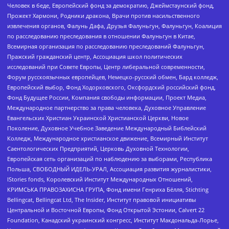
Человек в беде, Европейский фонд за демократию, Джеймстаунский фонд,
Прожект Хармони, Родники дракона, Врачи против насильственного
извлечения органов, Фалунь Дафа, Друзья Фалуньгун, Фалуньгун, Коалиция
по расследованию преследования в отношении Фалуньгун в Китае,
Всемирная организация по расследованию преследований Фалуньгун,
Пражский гражданский центр, Ассоциация школ политических
исследований при Совете Европы, Центр либеральной современности,
Форум русскоязычных европейцев, Немецко-русский обмен, Бард колледж,
Европейский выбор, Фонд Ходорковского, Оксфордский российский фонд,
Фонд Будущее России, Компания свободы информации, Проект Медиа,
Международное партнерство за права человека, Духовное Управление
Евангельских Христиан Украинской Христианской Церкви, Новое
Поколение, Духовное Учебное Заведение Международный Библейский
Колледж, Международное христианское движение, Всемирный Институт
Саентологических Предприятий, Церковь Духовной Технологии,
Европейская сеть организаций по наблюдению за выборами, Республика
Польша, СВОБОДНЫЙ ИДЕЛЬ-УРАЛ, Ассоциация развития журналистики,
IStories fonds, Королевский Институт Международных Отношений,
КРИМСЬКА ПРАВОЗАХИСНА ГРУПА, Фонд имени Генриха Бёлля, Stichting
Bellingcat, Bellingcat Ltd, The Insider, Институт правовой инициативы
Центральной и Восточной Европы, Фонд Открытой Эстонии, Calvert 22
Foundation, Канадский украинский конгресс, Институт Макдональда-Лорье,