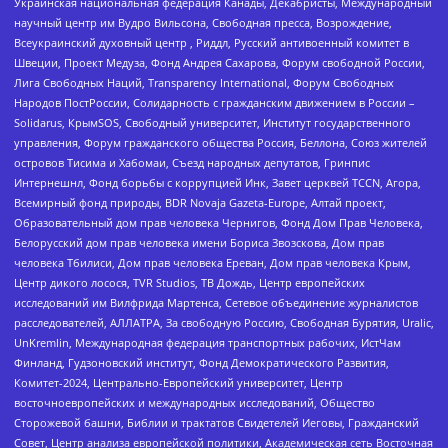
Украинская национальная федерация Канады, Декабристы, Международный
научный центр им Вудро Вильсона, Свободная пресса, Возрождение,
Всеукраинский духовный центр , Риддл, Русский антивоенный комитет в
Швеции, Проект Медуза, Фонд Андрея Сахарова, Форум свободной России,
Лига Свободных Наций, Transparеncy International, Форум Свободных
Народов ПостРоссии, Солидарность с гражданским движением в России –
Solidarus, КрымSOS, Свободный университет, Институт государственного
управления, Форум гражданского общества Россия, Беллона, Союз жителей
островов Тисима и Хабомаи, Съезд народных депутатов, Гринпис
Интернешнл, Фонд борьбы с коррупцией Инк, Завет церквей TCCN, Агора,
Всемирный фонд природы, BDR Novaja Gazeta-Europe, Алтай проект,
Образовательный дом прав человека Чернигов, Фонд Дом Прав Человека,
Белорусский дом прав человека имени Бориса Звозскова, Дом прав
человека Тбилиси, Дом прав человека Ереван, Дом прав человека Крым,
Центр дикого лосося, TVR Studios, ТВ Дождь, Центр европейских
исследований им Вилфрида Мартенса, Сетевое объединение журналистов
расследователей, АЛЛАТРА, За свободную Россию, Свободная Бурятия, Uralic,
UnKremlin, Международная федерация транспортных рабочих, ИстЧам
Финланд, Гудзоновский институт, Фонд Демократического Развития,
Комитет-2024, Центрально-Европейский университет, Центр
восточноевропейских и международных исследований, Общество
Сторожевой башни, Библии и трактатов Свидетелей Иеговы, Гражданский
Совет, Центр анализа европейской политики, Академическая сеть Восточная