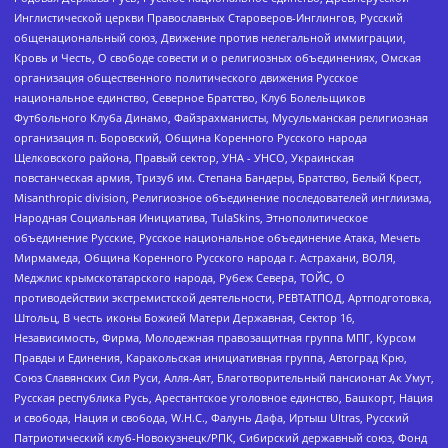
Инглистической церкви Православных Староверов-Инглингов, Русский
общенациональный союз, Движение против нелегальной иммиграции,
Кровь и Честь, О свободе совести и о религиозных объединениях, Омская
организация общественного политического движения Русское
национальное единство, Северное Братство, Клуб Болельщиков
Футбольного Клуба Динамо, Файзрахманисты, Мусульманская религиозная
организация п. Боровский, Община Коренного Русского народа
Щелковского района, Правый сектор, УНА - УНСО, Украинская
повстанческая армия, Тризуб им. Степана Бандеры, Братство, Белый Крест,
Misanthropic division, Религиозное объединение последователей инглиизма,
Народная Социальная Инициатива, TulaSkins, Этнополитическое
объединение Русские, Русское национальное объединение Атака, Мечеть
Мирмамеда, Община Коренного Русского народа г. Астрахани, ВОЛЯ,
Меджлис крымскотатарского народа, Рубеж Севера, ТОЙС, О
противодействии экстремистской деятельности, РЕВТАТПОД, Артподготовка,
Штольц, В честь иконы Божией Матери Державная, Сектор 16,
Независимость, Фирма, Молодежная правозащитная группа МПГ, Курсом
Правды и Единения, Каракольская инициативная группа, Автоград Крю,
Союз Славянских Сил Руси, Алля-Аят, Благотворительный пансионат Ак Умут,
Русская республика Русь, Арестантское уголовное единство, Башкорт, Нация
и свобода, Нация и свобода, W.H.С., Фалунь Дафа, Иртыш Ultras, Русский
Патриотический клуб-Новокузнецк/РПК, Сибирский державный союз, Фонд