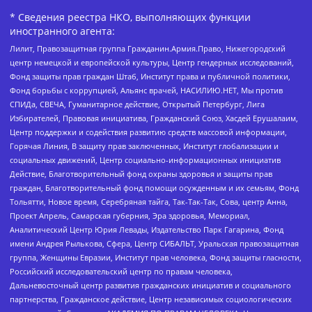
* Сведения реестра НКО, выполняющих функции
иностранного агента:
Лилит, Правозащитная группа Гражданин.Армия.Право, Нижегородский
центр немецкой и европейской культуры, Центр гендерных исследований,
Фонд защиты прав граждан Штаб, Институт права и публичной политики,
Фонд борьбы с коррупцией, Альянс врачей, НАСИЛИЮ.НЕТ, Мы против
СПИДа, СВЕЧА, Гуманитарное действие, Открытый Петербург, Лига
Избирателей, Правовая инициатива, Гражданский Союз, Хасдей Ерушалаим,
Центр поддержки и содействия развитию средств массовой информации,
Горячая Линия, В защиту прав заключенных, Институт глобализации и
социальных движений, Центр социально-информационных инициатив
Действие, Благотворительный фонд охраны здоровья и защиты прав
граждан, Благотворительный фонд помощи осужденным и их семьям, Фонд
Тольятти, Новое время, Серебряная тайга, Так-Так-Так, Сова, центр Анна,
Проект Апрель, Самарская губерния, Эра здоровья, Мемориал,
Аналитический Центр Юрия Левады, Издательство Парк Гагарина, Фонд
имени Андрея Рылькова, Сфера, Центр СИБАЛЬТ, Уральская правозащитная
группа, Женщины Евразии, Институт прав человека, Фонд защиты гласности,
Российский исследовательский центр по правам человека,
Дальневосточный центр развития гражданских инициатив и социального
партнерства, Гражданское действие, Центр независимых социологических