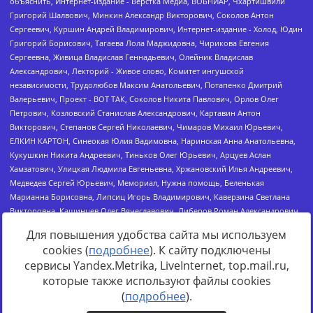
Для повышения удобства сайта мы используем
cookies (
подробнее
). К сайту подключены
сервисы Yandex.Metrika, LiveInternet, top.mail.ru,
Источник:
https://minjust.gov.ru/uploaded/files/reestr-
которые также используют файлы cookies
inostrannyih-agentov-22-03-2024.pdf
данные на
22.03.2024
(
подробнее
).