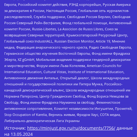
Европа, Российский комитет действия, РЭНД корпорейшн, Русская Америка
за демократию в России, Настоящая Россия, Глобальная сеть журналистов-
расследователей, Служба поддержки, Свободная Россия Берлин, Свободная
Россия Северный Рейн-Вестфалия, Фонд глобальной помощи, Антивоенный
комитет России, Russie-Libertes, La Asocicion de Rusos Libres, Союз за
возвращение Северных территорий, Крымскотатарский Ресурсный Центр,
Глобальный союз IndustriALL, Russian Election Monitor, Article 19, Мнение
медиа, Федерация анархического черного креста, Радио Свободная Европа,
Германское общество изучения Восточной Европы, Фонд имени Фридриха
Эберта, XZ gGmbH, Мобильная академия поддержки гендерной демократии
и миротворчества, Форум имени Льва Копелева, American Councils for
International Education, Cultural Vistas, Institute of International Education,
Антивоенное движение Антальи, Открытый диалог, Школа международных
отношений и государственной политики им Питера Мунка, Российско-
канадский демократический альянс, Школа международных отношений им
Нормана Патерсона, Центр Гражданских Свобод, Фонд Бориса Немцова за
Свободу, Фонд имени Фридриха Науманна за свободу, Феминистское
антивоенное сопротивление, Комитет независимости Ингушетии, Прометей,
Stop Occupation of Karelia, Вернись живым, Фридом Хаус, СОТА медиа,
Либерально-демократическая Лига Украины
Источник:
https://minjust.gov.ru/ru/documents/7756/
данные
на
13.05.2024