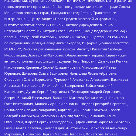
исследований, Сутяжник, АКАДЕМИЯ ПО ПРАВАМ ЧЕЛОВЕКА, Центр развития
некоммерческих организаций, Частное учреждение в Калининграде Совета
Министров северных стран, Гражданское содействие, Трансперенси
Интернешнл-Р, Центр Защиты Прав Средств Массовой Информации,
Институт развития прессы - Сибирь, Частное учреждение в Санкт-
Петербурге Совета Министров Северных Стран, Фонд поддержки свободы
прессы, Гражданский контроль, Человек и Закон, Общественная комиссия
по сохранению наследия академика Сахарова, Информационное агентство
МЕМО. РУ, Институт региональной прессы, Институт Развития Свободы
Информации, Экозащита!-Женсовет, Общественный вердикт, Евразийская
антимонопольная ассоциация, Бедушев Петр Петрович, Дзугкоева Регина
Николаевна, Кривенко Сергей Владимирович, Милославский Павел
Юрьевич, Шнырова Ольга Вадимовна, Чанышева Лилия Айратовна,
Сидорович Ольга Борисовна, Туровский Александр Алексеевич, Васильева
Анастасия Евгеньевна, Ривина Анна Валерьевна, Бойко Анатолий
Николаевич, Дугин Сергей Георгиевич, Пивоваров Андрей Сергеевич,
Аверин Виталий Евгеньевич, Барахоев Магомед Бекханович, Шарипков
Олег Викторович, Мошель Ирина Ароновна, Шведов Григорий Сергеевич,
Пономарев Лев Александрович, Каргалицкий Борис Юльевич, Созаев
Валерий Валерьевич, Исламов Тимур Рифгатович, Романова Ольга
Евгеньевна, Щаров Сергей Алексадрович, Цирульников Борис Альбертович,
Гасан Ольга Павловна, Паутов Юрий Анатольевич, Верховский Александр
Маркович, Пислакова-Паркер Марина Петровна, Кочеткова Татьяна