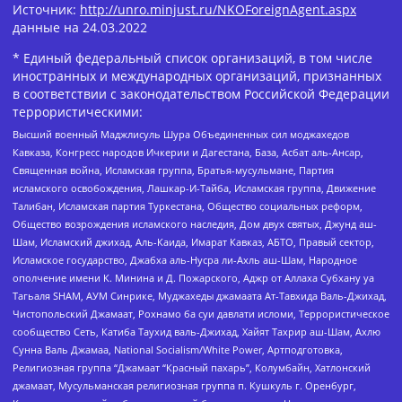
Источник:
http://unro.minjust.ru/NKOForeignAgent.aspx
данные на
24.03.2022
* Единый федеральный список организаций, в том числе
иностранных и международных организаций, признанных
в соответствии с законодательством Российской Федерации
террористическими:
Высший военный Маджлисуль Шура Объединенных сил моджахедов
Кавказа, Конгресс народов Ичкерии и Дагестана, База, Асбат аль-Ансар,
Священная война, Исламская группа, Братья-мусульмане, Партия
исламского освобождения, Лашкар-И-Тайба, Исламская группа, Движение
Талибан, Исламская партия Туркестана, Общество социальных реформ,
Общество возрождения исламского наследия, Дом двух святых, Джунд аш-
Шам, Исламский джихад, Аль-Каида, Имарат Кавказ, АБТО, Правый сектор,
Исламское государство, Джабха аль-Нусра ли-Ахль аш-Шам, Народное
ополчение имени К. Минина и Д. Пожарского, Аджр от Аллаха Субхану уа
Тагьаля SHAM, АУМ Синрике, Муджахеды джамаата Ат-Тавхида Валь-Джихад,
Чистопольский Джамаат, Рохнамо ба суи давлати исломи, Террористическое
сообщество Сеть, Катиба Таухид валь-Джихад, Хайят Тахрир аш-Шам, Ахлю
Сунна Валь Джамаа, National Socialism/White Power, Артподготовка,
Религиозная группа “Джамаат “Красный пахарь”, Колумбайн, Хатлонский
джамаат, Мусульманская религиозная группа п. Кушкуль г. Оренбург,