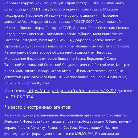
борьбы с коррупцией, Фонд защиты прав граждан, Штабы Навального,
Совет граждан СССР Прикубанского округа г. Краснодара, Мужское
государство, Народное объединение русского движения, Народное
движение Адат, Народный совет граждан РСФСР СССР Архангельской
области, Проект Штурм, Граждане СССР, Держава Союз Советских Светлых
Родов, Совет Советских Социалистических Районов, Meta Platforms Inc,
Facebook, Instagram, WhatsApp, СИЧ-С14, Добровольческое Движение
Организации украинских националистов, Черный Комитет, Татарстанское
Региональное Всетатарское общественное движение, Невоград,
Молодежное Демократическое Движение Весна, Верховный Совет
Татарской Автономной Советской Социалистической Республики, Конгресс
ойрат-калмыцкого народа, Исполнительный комитет совета народных
депутатов Красноярского края, Этническое национальное объединение,
ЛГБТ, Я.МЫ Сергей Фургал
Источник:
https://minjust.gov.ru/ru/documents/7822/
данные
на
03.05.2024
* Реестр иностранных агентов:
Калининградская региональная общественная организация "Экозащита!-Женсовет", Фонд содействия защите прав и свобод граждан "Общественный вердикт", Фонд "Институт Развития Свободы Информации", Частное учреждение "Информационное агентство МЕМО. РУ", Региональная общественная организация "Общественная комиссия по сохранению наследия академика Сахарова", Фонд поддержки свободы прессы, Санкт-Петербургская общественная правозащитная организация "Гражданский контроль", Межрегиональная общественная организация "Информационно-просветительский центр "Мемориал", Региональный Фонд "Центр Защиты Прав Средств Массовой Информации", с 05.12.2023 Фонд "Центр Защиты Прав Средств массовой информации", Региональная общественная благотворительная организация помощи беженцам и мигрантам "Гражданское содействие", Негосударственное образовательное учреждение дополнительного профессионального образования (повышение квалификации) специалистов "АКАДЕМИЯ ПО ПРАВАМ ЧЕЛОВЕКА", Свердловская региональная общественная организация "Сутяжник", Автономная некоммерческая организация "Центр независимых социологических исследований", Союз общественных объединений "Российский исследовательский центр по правам человека", Региональное общественное учреждение научно-информационный центр "МЕМОРИАЛ", Некоммерческая организация "Фонд защиты гласности", Автономная некоммерческая организация "Институт прав человека", Городская общественная организация "Екатеринбургское общество "МЕМОРИАЛ", Городская общественная организация "Рязанское историко-просветительское и правозащитное общество "Мемориал" (Рязанский Мемориал), Челябинский региональный орган общественной самодеятельности – женское общественное объединение "Женщины Евразии", Челябинский региональный орган общественной самодеятельности "Уральская правозащитная группа", Фонд содействия защите здоровья и социальной справедливости имени Андрея Рылькова, Автономная Некоммерческая Организация "Аналитический Центр Юрия Левады", Автономная некоммерческая организация социальной поддержки населения "Проект Апрель", Региональная общественная организация помощи женщинам и детям, находящимся в кризисной ситуации "Информационно-методический центр "Анна", Фонд содействия развитию массовых коммуникаций и правовому просвещению "Так-так-Так", Фонд содействия устойчивому развитию "Серебряная тайга", Свердловский региональный общественный фонд социальных проектов "Новое время", "Idel.Реалии", Кавказ.Реалии, Крым.Реалии, Телеканал Настоящее Время, Татаро-башкирская служба Радио Свобода (Azatliq Radiosi), Радио Свободная Европа/Радио Свобода (PCE/PC), "Сибирь.Реалии", "Фактограф", Благотворительный фонд помощи осужденным и их семьям, Автономная некоммерческая организация "Институт глобализации и социальных движений", Фонд "В защиту прав заключенных", Частное учреждение "Центр поддержки и содействия развитию средств массовой информации", Пензенский региональный общественный благотворительный фонд "Гражданский союз", "Север.Реалии", Некоммерческая организация Фонд "Правовая инициатива", Общество с ограниченной ответственностью "Радио Свободная Европа/Радио Свобода", Чешское информационное агентство "MEDIUM-ORIENT", Красноярская региональная общественная организация "Мы против СПИДа", Камалягин Денис Николаевич, Маркелов Сергей Евгеньевич, Пономарев Лев Александрович, Савицкая Людмила Алексеевна, Автономная некоммерческая организация "Центр по работе с проблемой насилия "НАСИЛИЮ.НЕТ", Межрегиональный профессиональный союз работников здравоохранения "Альянс врачей", Юридическое лицо, зарегистрированное в Латвийской Республике, SIA "Medusa Project" (регистрационный номер 40103797863, дата регистрации 10.06.2014), Некоммерческая организация "Фонд по борьбе с коррупцией", Автономная некоммерческая организация "Институт права и публичной политики", Баданин Роман Сергеевич, Гликин Максим Александрович, Железнова Мария Михайловна, Лукьянова Юлия Сергеевна, Маетная Елизавета Витальевна, Маняхин Петр Борисович, Чуракова Ольга Владимировна, Ярош Юлия Петровна, Юридическое лицо "The Insider SIA", зарегистрированное в Риге, Латвийская Республика (дата регистрации 26.06.2015), являющееся администратором доменного имени интернет-издания "The Insider SIA", https://theins.ru, Постернак Алексей Евгеньевич, Рубин Михаил Аркадьевич, Анин Роман Александрович, Юридическое лицо Istories fonds, зарегистрированное в Латвийской Республике (регистрационный номер 50008295751, дата регистрации 24.02.2020), Великовский Дмитрий Александрович, Долинина Ирина Николаевна, Мароховская Алеся Алексеевна, Шлейнов Роман Юрьевич, Шмагун Олеся Валентиновна, Общество с ограниченной ответственностью "Альтаир 2021", Общество с ограниченной ответственностью "Вега 2021", Общество с ограниченной ответственностью "Главный редактор 2021", Общество с ограниченной ответственностью "Ромашки монолит", Важенков Артем Валерьевич, Ивановская областная общественная организация "Центр гендерных исследований", Гурман Юрий Альбертович, Медиапроект "ОВД-Инфо", Егоров Владимир Владимирович, Жилинский Владимир Александрович, Общество с ограниченной ответственностью "ЗП", Иванова София Юрьевна, Карезина Инна Павловна, Кильтау Екатерина Викторовна, Петров Алексей Викторович, Пискунов Сергей Евгеньевич, Смирнов Сергей Сергеевич, Тихонов Михаил Сергеевич, Общество с ограниченной ответственностью "ЖУРНАЛИСТ-ИНОСТРАННЫЙ АГЕНТ", Арапова Галина Юрьевна, Вольтская Татьяна Анатольевна, Американская компания "Mason G.E.S. Anonymous Foundation" (США), являющаяся владельцем интернет-издания https://mnews.world/, Компания "Stichting Bellingcat", зарегистрированная в Нидерландах (дата регистрации 11.07.2018), Захаров Андрей Вячеславович, Клепиковская Екатерина Дмитриевна, Общество с ограниченной ответственностью "МЕМО", Перл Роман Александрович, Симонов Евгений Алексеевич, Соловьева Елена Анатольевна, Сотников Даниил Владимирович, Сурначева Елизавета Дмитриевна, Автономная некоммерческая организация по защите прав человека и информированию населения "Якутия – Наше Мнение", Общество с ограниченной ответственностью "Москоу диджитал медиа", с 26.01.2023 Общество с ограниченной ответственностью "Чайка Белые сады", Ветошкина Валерия Валерьевна, Заговора Максим Александрович, Межрегиональное общественное движение "Российская ЛГБТ - сеть", Оленичев Максим Владимирович, Павлов Иван Юрьевич, Скворцова Елена Сергеевна, Общество с ограниченной ответственностью "Как бы инагент", Кочетков Игорь Викторович, Общество с ограниченной ответственностью "Честные выборы", Еланчик Олег Александрович, Общество с ограниченной ответственностью "Нобелевский призыв", Гималова Регина Эмилевна, Григорьев Андрей Валерьевич, Григорьева Алина Александровна, Ассоциация по содействию защите прав призывников, альтернативнослужащих и военнослужащих "Правозащитная группа "Гражданин.Армия.Право", Хисамова Регина Фаритовна, Автономная некоммерческая организация по реализации социально-правовых программ "Лилит", Дальневосточное общественное движение "Маяк", Санкт-Петербургская ЛГБТ-инициативная группа "Выход", Инициативная группа ЛГБТ+ "Реверс", Алексеев Андрей Викторович, Бекбулатова Таисия Львовна, Беляев Иван Михайлович, Владыкина Елена Сергеевна, Гельман Марат Александрович, Никульшина Вероника Юрьевна, Толоконникова Надежда Андреевна, Шендерович Виктор Анатольевич, Общество с ограниченной ответственностью "Данное сообщение", Общество с ограниченной ответственностью Издательский дом "Новая глава", Айнбиндер Александра Александровна, Московский комьюнити-центр для ЛГБТ+инициатив, Благотворительный фонд развития филантропии, Deutsche Welle (Германия, Kurt-Schumacher-Strasse 3, 53113 Bonn), Борзунова Мария Михайловна, Воробьев Виктор Викторович, Голубева Анна Львовна, Константинова Алла Михайловна, Малкова Ирина Владимировна, Мурадов Мурад Абдулгалимович, Осетинская Елизавета Николаевна, Понасенков Евгений Николаевич, Ганапольский Матвей Юрьевич, Киселев Евгений Алексеевич, Борухович Ирина Григорьевна, Дремин Иван Тимофеевич, Дубровский Дмитрий Викторович, Красноярская региональная общественная организация поддержки и развития альтернативных образовательных технологий и межкультурных коммуникаций "ИНТЕРРА", Маяковская Екатерина Алексеевна, Фейгин Марк Захарович, Филимонов Андрей Викторович, Дзугкоева Регина Николаевна, Доброхотов Роман Александрович, Дудь Юрий Александрович, Елкин Сергей Владимирович, Кругликов Кирилл Игоревич, Сабунаева Мария Леонидовна, Семенов Алексей Владимирович, Шаинян Карен Багратович, Шульман Екатерина Михайловна, Асафьев Артур Валерьевич, Вахштайн Виктор Семенович, Венедиктов Алексей Алексеевич, Лушникова Екатерина Евгеньевна, Волков Леонид Михайлович, Невзоров Александр Глебович, Пархоменко Сергей Борисович, Сироткин Ярослав Николаевич, Кара-Мурза Владимир Владимирович, Баранова Наталья Владимировна, Гозман Леонид Яковлевич, Кагарлицкий Борис Юльевич, Климарев Михаил Валерьевич, Милов Владимир Станиславович, Автономная некоммерческая организация Краснодарский центр современного искусства "Типография", Моргенштерн Алишер Тагирович, Соболь Любовь Эдуардовна, Общество с ограниченной ответственностью "ЛИЗА НОРМ", Каспаров Гарри Кимович, Ходорковский Михаил Борисович, Общество с ограниченной ответственностью "Апрельские тезисы", Данилович Ирина Брониславовна, Кашин Олег Владимирович, Петров Николай Владимирович, Пивоваров Алексей Владимирович, Соколов Михаил Владимирович, Цветкова Юлия Владимировна, Чичваркин Евгений Александрович, Комитет против пыток/Команда против пыток, Общество с ограниченной ответственностью "Первый научный", Общество с ограниченной ответственностью "Вертолет и ко", Белоцерковская Вероника Борисовна, Кац Максим Евгеньевич, Лазарева Татьяна Юрьевна, Шаведдинов Руслан Табризович, Яшин Илья Валерьевич, Общество с ограниченной ответственностью "Иноагент ААВ", Алешковский Дмитрий Петрович, Альбац Евгения Марковна, Быков Дмитрий Львович, Галямина Юлия Евгеньевна, Лойко Сергей Леонидович, Мартынов Кирилл Константинович, Медведев Сергей Александрович, Крашенинников Федор Геннадиевич, Гордеева Катерина Вл