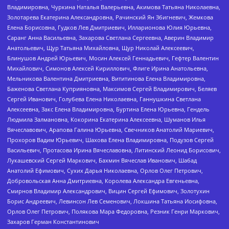
Владимировна, Чуркина Наталья Валерьевна, Акимова Татьяна Николаевна,
Золотарева Екатерина Александровна, Рачинский Ян Збигневич, Жемкова
Елена Борисовна, Гудков Лев Дмитриевич, Илларионова Юлия Юрьевна,
Саранг Анна Васильевна, Захарова Светлана Сергеевна, Аверин Владимир
Анатольевич, Щур Татьяна Михайловна, Щур Николай Алексеевич,
Блинушов Андрей Юрьевич, Мосин Алексей Геннадьевич, Гефтер Валентин
Михайлович, Симонов Алексей Кириллович, Флиге Ирина Анатольевна,
Мельникова Валентина Дмитриевна, Вититинова Елена Владимировна,
Баженова Светлана Куприяновна, Максимов Сергей Владимирович, Беляев
Сергей Иванович, Голубева Елена Николаевна, Ганнушкина Светлана
Алексеевна, Закс Елена Владимировна, Буртина Елена Юрьевна, Гендель
Людмила Залмановна, Кокорина Екатерина Алексеевна, Шуманов Илья
Вячеславович, Арапова Галина Юрьевна, Свечников Анатолий Мариевич,
Прохоров Вадим Юрьевич, Шахова Елена Владимировна, Подузов Сергей
Васильевич, Протасова Ирина Вячеславовна, Литинский Леонид Борисович,
Лукашевский Сергей Маркович, Бахмин Вячеслав Иванович, Шабад
Анатолий Ефимович, Сухих Дарья Николаевна, Орлов Олег Петрович,
Добровольская Анна Дмитриевна, Королева Александра Евгеньевна,
Смирнов Владимир Александрович, Вицин Сергей Ефимович, Золотухин
Борис Андреевич, Левинсон Лев Семенович, Локшина Татьяна Иосифовна,
Орлов Олег Петрович, Полякова Мара Федоровна, Резник Генри Маркович,
Захаров Герман Константинович