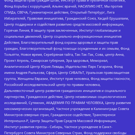
Фонд защиты прав граждан Штаб, Институт права и публичной политики,
Фонд борьбы с коррупцией, Альянс врачей, НАСИЛИЮ.НЕТ, Мы против
СПИДа, СВЕЧА, Гуманитарное действие, Открытый Петербург, Лига
Избирателей, Правовая инициатива, Гражданский Союз, Хасдей Ерушалаим,
Центр поддержки и содействия развитию средств массовой информации,
Горячая Линия, В защиту прав заключенных, Институт глобализации и
социальных движений, Центр социально-информационных инициатив
Действие, Благотворительный фонд охраны здоровья и защиты прав
граждан, Благотворительный фонд помощи осужденным и их семьям, Фонд
Тольятти, Новое время, Серебряная тайга, Так-Так-Так, Сова, центр Анна,
Проект Апрель, Самарская губерния, Эра здоровья, Мемориал,
Аналитический Центр Юрия Левады, Издательство Парк Гагарина, Фонд
имени Андрея Рылькова, Сфера, Центр СИБАЛЬТ, Уральская правозащитная
группа, Женщины Евразии, Институт прав человека, Фонд защиты гласности,
Российский исследовательский центр по правам человека,
Дальневосточный центр развития гражданских инициатив и социального
партнерства, Гражданское действие, Центр независимых социологических
исследований, Сутяжник, АКАДЕМИЯ ПО ПРАВАМ ЧЕЛОВЕКА, Центр развития
некоммерческих организаций, Частное учреждение в Калининграде Совета
Министров северных стран, Гражданское содействие, Трансперенси
Интернешнл-Р, Центр Защиты Прав Средств Массовой Информации,
Институт развития прессы - Сибирь, Частное учреждение в Санкт-
Петербурге Совета Министров Северных Стран, Фонд поддержки свободы