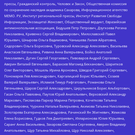
прессы, Гражданский контроль, Человек и Закон, Общественная комиссия
по сохранению наследия академика Сахарова, Информационное агентство
МЕМО. РУ, Институт региональной прессы, Институт Развития Свободы
Информации, Экозащита!-Женсовет, Общественный вердикт, Евразийская
антимонопольная ассоциация, Бедушев Петр Петрович, Дзугкоева Регина
Николаевна, Кривенко Сергей Владимирович, Милославский Павел
Юрьевич, Шнырова Ольга Вадимовна, Чанышева Лилия Айратовна,
Сидорович Ольга Борисовна, Туровский Александр Алексеевич, Васильева
Анастасия Евгеньевна, Ривина Анна Валерьевна, Бойко Анатолий
Николаевич, Дугин Сергей Георгиевич, Пивоваров Андрей Сергеевич,
Аверин Виталий Евгеньевич, Барахоев Магомед Бекханович, Шарипков
Олег Викторович, Мошель Ирина Ароновна, Шведов Григорий Сергеевич,
Пономарев Лев Александрович, Каргалицкий Борис Юльевич, Созаев
Валерий Валерьевич, Исламов Тимур Рифгатович, Романова Ольга
Евгеньевна, Щаров Сергей Алексадрович, Цирульников Борис Альбертович,
Гасан Ольга Павловна, Паутов Юрий Анатольевич, Верховский Александр
Маркович, Пислакова-Паркер Марина Петровна, Кочеткова Татьяна
Владимировна, Чуркина Наталья Валерьевна, Акимова Татьяна Николаевна,
Золотарева Екатерина Александровна, Рачинский Ян Збигневич, Жемкова
Елена Борисовна, Гудков Лев Дмитриевич, Илларионова Юлия Юрьевна,
Саранг Анна Васильевна, Захарова Светлана Сергеевна, Аверин Владимир
Анатольевич, Щур Татьяна Михайловна, Щур Николай Алексеевич,