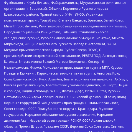
Футбольного Клуба Динамо, Файзрахманисты, Мусульманская религиозная
организация п. Боровский, Община Коренного Русского народа
Щелковского района, Правый сектор, УНА - УНСО, Украинская
повстанческая армия, Тризуб им. Степана Бандеры, Братство, Белый Крест,
Misanthropic division, Религиозное объединение последователей инглиизма,
Народная Социальная Инициатива, TulaSkins, Этнополитическое
объединение Русские, Русское национальное объединение Атака, Мечеть
Мирмамеда, Община Коренного Русского народа г. Астрахани, ВОЛЯ,
Меджлис крымскотатарского народа, Рубеж Севера, ТОЙС, О
противодействии экстремистской деятельности, РЕВТАТПОД, Артподготовка,
Штольц, В честь иконы Божией Матери Державная, Сектор 16,
Независимость, Фирма, Молодежная правозащитная группа МПГ, Курсом
Правды и Единения, Каракольская инициативная группа, Автоград Крю,
Союз Славянских Сил Руси, Алля-Аят, Благотворительный пансионат Ак Умут,
Русская республика Русь, Арестантское уголовное единство, Башкорт, Нация
и свобода, Нация и свобода, W.H.С., Фалунь Дафа, Иртыш Ultras, Русский
Патриотический клуб-Новокузнецк/РПК, Сибирский державный союз, Фонд
борьбы с коррупцией, Фонд защиты прав граждан, Штабы Навального,
Совет граждан СССР Прикубанского округа г. Краснодара, Мужское
государство, Народное объединение русского движения, Народное
движение Адат, Народный совет граждан РСФСР СССР Архангельской
области, Проект Штурм, Граждане СССР, Держава Союз Советских Светлых