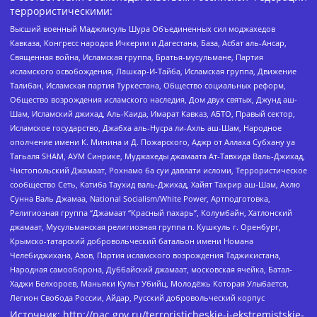
террористическими:
Высший военный Маджлисуль Шура Объединенных сил моджахедов
Кавказа, Конгресс народов Ичкерии и Дагестана, База, Асбат аль-Ансар,
Священная война, Исламская группа, Братья-мусульмане, Партия
исламского освобождения, Лашкар-И-Тайба, Исламская группа, Движение
Талибан, Исламская партия Туркестана, Общество социальных реформ,
Общество возрождения исламского наследия, Дом двух святых, Джунд аш-
Шам, Исламский джихад, Аль-Каида, Имарат Кавказ, АБТО, Правый сектор,
Исламское государство, Джабха аль-Нусра ли-Ахль аш-Шам, Народное
ополчение имени К. Минина и Д. Пожарского, Аджр от Аллаха Субхану уа
Тагьаля SHAM, АУМ Синрике, Муджахеды джамаата Ат-Тавхида Валь-Джихад,
Чистопольский Джамаат, Рохнамо ба суи давлати исломи, Террористическое
сообщество Сеть, Катиба Таухид валь-Джихад, Хайят Тахрир аш-Шам, Ахлю
Сунна Валь Джамаа, National Socialism/White Power, Артподготовка,
Религиозная группа “Джамаат “Красный пахарь”, Колумбайн, Хатлонский
джамаат, Мусульманская религиозная группа п. Кушкуль г. Оренбург,
Крымско-татарский добровольческий батальон имени Номана
Челебиджихана, Азов, Партия исламского возрождения Таджикистана,
Народная самооборона, Дуббайский джамаат, московская ячейка, Батал-
Хаджи Белхороев, Маньяки Культ Убийц, Молодёжь Которая Улыбается,
Легион Свобода России, Айдар, Русский добровольческий корпус
Источник:
http://nac.gov.ru/terroristicheskie-i-ekstremistskie-