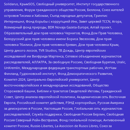
Solidarus, КрымSOS, Свободный университет, Институт государственного
управления, Форум гражданского общества Россия, Беллона, Союз жителей
островов Тисима и Хабомаи, Съезд народных депутатов, Гринпис
Интернешнл, Фонд борьбы с коррупцией Инк, Завет церквей TCCN, Агора,
Всемирный фонд природы, BDR Novaja Gazeta-Europe, Алтай проект,
Образовательный дом прав человека Чернигов, Фонд Дом Прав Человека,
Белорусский дом прав человека имени Бориса Звозскова, Дом прав
человека Тбилиси, Дом прав человека Ереван, Дом прав человека Крым,
Центр дикого лосося, TVR Studios, ТВ Дождь, Центр европейских
исследований им Вилфрида Мартенса, Сетевое объединение журналистов
расследователей, АЛЛАТРА, За свободную Россию, Свободная Бурятия, Uralic,
UnKremlin, Международная федерация транспортных рабочих, ИстЧам
Финланд, Гудзоновский институт, Фонд Демократического Развития,
Комитет-2024, Центрально-Европейский университет, Центр
восточноевропейских и международных исследований, Общество
Сторожевой башни, Библии и трактатов Свидетелей Иеговы, Гражданский
Совет, Центр анализа европейской политики, Академическая сеть Восточная
Европа, Российский комитет действия, РЭНД корпорейшн, Русская Америка
за демократию в России, Настоящая Россия, Глобальная сеть журналистов-
расследователей, Служба поддержки, Свободная Россия Берлин, Свободная
Россия Северный Рейн-Вестфалия, Фонд глобальной помощи, Антивоенный
комитет России, Russie-Libertes, La Asocicion de Rusos Libres, Союз за