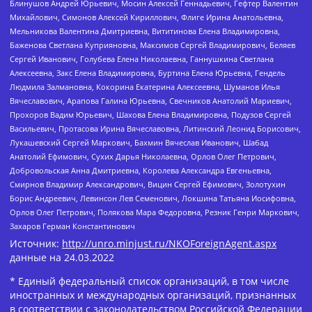
Блинушов Андрей Юрьевич, Мосин Алексей Геннадьевич, Гефтер Валентин
Михайлович, Симонов Алексей Кириллович, Флиге Ирина Анатольевна,
Мельникова Валентина Дмитриевна, Вититинова Елена Владимировна,
Баженова Светлана Куприяновна, Максимов Сергей Владимирович, Беляев
Сергей Иванович, Голубева Елена Николаевна, Ганнушкина Светлана
Алексеевна, Закс Елена Владимировна, Буртина Елена Юрьевна, Гендель
Людмила Залмановна, Кокорина Екатерина Алексеевна, Шуманов Илья
Вячеславович, Арапова Галина Юрьевна, Свечников Анатолий Мариевич,
Прохоров Вадим Юрьевич, Шахова Елена Владимировна, Подузов Сергей
Васильевич, Протасова Ирина Вячеславовна, Литинский Леонид Борисович,
Лукашевский Сергей Маркович, Бахмин Вячеслав Иванович, Шабад
Анатолий Ефимович, Сухих Дарья Николаевна, Орлов Олег Петрович,
Добровольская Анна Дмитриевна, Королева Александра Евгеньевна,
Смирнов Владимир Александрович, Вицин Сергей Ефимович, Золотухин
Борис Андреевич, Левинсон Лев Семенович, Локшина Татьяна Иосифовна,
Орлов Олег Петрович, Полякова Мара Федоровна, Резник Генри Маркович,
Захаров Герман Константинович
Источник:
http://unro.minjust.ru/NKOForeignAgent.aspx
данные на
24.03.2022
* Единый федеральный список организаций, в том числе
иностранных и международных организаций, признанных
в соответствии с законодательством Российской Федерации