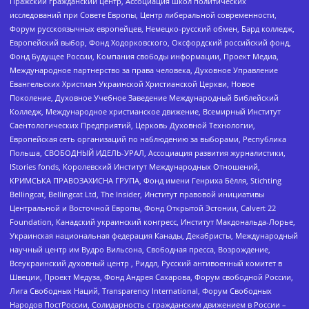
Пражский гражданский центр, Ассоциация школ политических
исследований при Совете Европы, Центр либеральной современности,
Форум русскоязычных европейцев, Немецко-русский обмен, Бард колледж,
Европейский выбор, Фонд Ходорковского, Оксфордский российский фонд,
Фонд Будущее России, Компания свободы информации, Проект Медиа,
Международное партнерство за права человека, Духовное Управление
Евангельских Христиан Украинской Христианской Церкви, Новое
Поколение, Духовное Учебное Заведение Международный Библейский
Колледж, Международное христианское движение, Всемирный Институт
Саентологических Предприятий, Церковь Духовной Технологии,
Европейская сеть организаций по наблюдению за выборами, Республика
Польша, СВОБОДНЫЙ ИДЕЛЬ-УРАЛ, Ассоциация развития журналистики,
IStories fonds, Королевский Институт Международных Отношений,
КРИМСЬКА ПРАВОЗАХИСНА ГРУПА, Фонд имени Генриха Бёлля, Stichting
Bellingcat, Bellingcat Ltd, The Insider, Институт правовой инициативы
Центральной и Восточной Европы, Фонд Открытой Эстонии, Calvert 22
Foundation, Канадский украинский конгресс, Институт Макдональда-Лорье,
Украинская национальная федерация Канады, Декабристы, Международный
научный центр им Вудро Вильсона, Свободная пресса, Возрождение,
Всеукраинский духовный центр , Риддл, Русский антивоенный комитет в
Швеции, Проект Медуза, Фонд Андрея Сахарова, Форум свободной России,
Лига Свободных Наций, Transparеncy International, Форум Свободных
Народов ПостРоссии, Солидарность с гражданским движением в России –