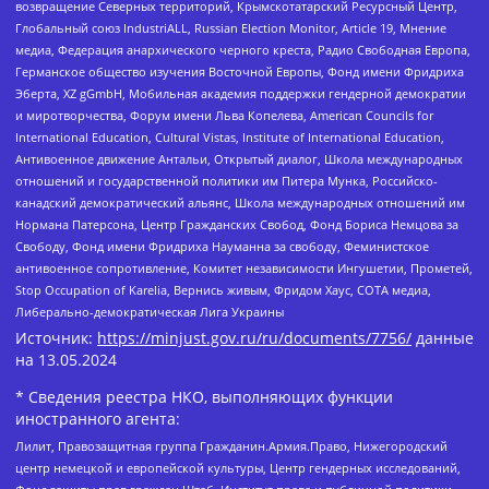
возвращение Северных территорий, Крымскотатарский Ресурсный Центр,
Глобальный союз IndustriALL, Russian Election Monitor, Article 19, Мнение
медиа, Федерация анархического черного креста, Радио Свободная Европа,
Германское общество изучения Восточной Европы, Фонд имени Фридриха
Эберта, XZ gGmbH, Мобильная академия поддержки гендерной демократии
и миротворчества, Форум имени Льва Копелева, American Councils for
International Education, Cultural Vistas, Institute of International Education,
Антивоенное движение Антальи, Открытый диалог, Школа международных
отношений и государственной политики им Питера Мунка, Российско-
канадский демократический альянс, Школа международных отношений им
Нормана Патерсона, Центр Гражданских Свобод, Фонд Бориса Немцова за
Свободу, Фонд имени Фридриха Науманна за свободу, Феминистское
антивоенное сопротивление, Комитет независимости Ингушетии, Прометей,
Stop Occupation of Karelia, Вернись живым, Фридом Хаус, СОТА медиа,
Либерально-демократическая Лига Украины
Источник:
https://minjust.gov.ru/ru/documents/7756/
данные
на
13.05.2024
* Сведения реестра НКО, выполняющих функции
иностранного агента:
Лилит, Правозащитная группа Гражданин.Армия.Право, Нижегородский
центр немецкой и европейской культуры, Центр гендерных исследований,