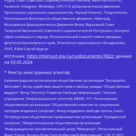
Родов, Совет Советских Социалистических Районов, Meta Platforms Inc,
Facebook, Instagram, WhatsApp, СИЧ-С14, Добровольческое Движение
Организации украинских националистов, Черный Комитет, Татарстанское
Региональное Всетатарское общественное движение, Невоград,
Молодежное Демократическое Движение Весна, Верховный Совет
Татарской Автономной Советской Социалистической Республики, Конгресс
ойрат-калмыцкого народа, Исполнительный комитет совета народных
депутатов Красноярского края, Этническое национальное объединение,
ЛГБТ, Я.МЫ Сергей Фургал
Источник:
https://minjust.gov.ru/ru/documents/7822/
данные
на
03.05.2024
* Реестр иностранных агентов:
Калининградская региональная общественная организация "Экозащита!-Женсовет", Фонд содействия защите прав и свобод граждан "Общественный вердикт", Фонд "Институт Развития Свободы Информации", Частное учреждение "Информационное агентство МЕМО. РУ", Региональная общественная организация "Общественная комиссия по сохранению наследия академика Сахарова", Фонд поддержки свободы прессы, Санкт-Петербургская общественная правозащитная организация "Гражданский контроль", Межрегиональная общественная организация "Информационно-просветительский центр "Мемориал", Региональный Фонд "Центр Защиты Прав Средств Массовой Информации", с 05.12.2023 Фонд "Центр Защиты Прав Средств массовой информации", Региональная общественная благотворительная организация помощи беженцам и мигрантам "Гражданское содействие", Негосударственное образовательное учреждение дополнительного профессионального образования (повышение квалификации) специалистов "АКАДЕМИЯ ПО ПРАВАМ ЧЕЛОВЕКА", Свердловская региональная общественная организация "Сутяжник", Автономная некоммерческая организация "Центр независимых социологических исследований", Союз общественных объединений "Российский исследовательский центр по правам человека", Региональное общественное учреждение научно-информационный центр "МЕМОРИАЛ", Некоммерческая организация "Фонд защиты гласности", Автономная некоммерческая организация "Институт прав человека", Городская общественная организация "Екатеринбургское общество "МЕМОРИАЛ", Городская общественная организация "Рязанское историко-просветительское и правозащитное общество "Мемориал" (Рязанский Мемориал), Челябинский региональный орган общественной самодеятельности – женское общественное объединение "Женщины Евразии", Челябинский региональный орган общественной самодеятельности "Уральская правозащитная группа", Фонд содействия защите здоровья и социальной справедливости имени Андрея Рылькова, Автономная Некоммерческая Организация "Аналитический Центр Юрия Левады", Автономная некоммерческая организация социальной поддержки населения "Проект Апрель", Региональная общественная организация помощи женщинам и детям, находящимся в кризисной ситуации "Информационно-методический центр "Анна", Фонд содействия развитию массовых коммуникаций и правовому просвещению "Так-так-Так", Фонд содействия устойчивому развитию "Серебряная тайга", Свердловский региональный общественный фонд социальных проектов "Новое время", "Idel.Реалии", Кавказ.Реалии, Крым.Реалии, Телеканал Настоящее Время, Татаро-башкирская служба Радио Свобода (Azatliq Radiosi), Радио Свободная Европа/Радио Свобода (PCE/PC), "Сибирь.Реалии", "Фактограф", Благотворительный фонд помощи осужденным и их семьям, Автономная некоммерческая организация "Институт глобализации и социальных движений", Фонд "В защиту прав заключенных", Частное учреждение "Центр поддержки и содействия развитию средств массовой информации", Пензенский региональный общественный благотворительный фонд "Гражданский союз", "Север.Реалии", Некоммерческая организация Фонд "Правовая инициатива", Общество с ограниченной ответственностью "Радио Свободная Европа/Радио Свобода", Чешское информационное агентство "MEDIUM-ORIENT", Красноярская региональная общественная организация "Мы против СПИДа", Камалягин Денис Николаевич, Маркелов Сергей Евгеньевич, Пономарев Лев Александрович, Савицкая Людмила Алексеевна, Автономная некоммерческая организация "Центр по работе с проблемой насилия "НАСИЛИЮ.НЕТ", Межрегиональный профессиональный союз работников здравоохранения "Альянс врачей", Юридическое лицо, зарегистрированное в Латвийской Республике, SIA "Medusa Project" (регистрационный номер 40103797863, дата регистрации 10.06.2014), Некоммерческая организация "Фонд по борьбе с коррупцией", Автономная некоммерческая организация "Институт права и публичной политики", Баданин Роман Сергеевич, Гликин Максим Александрович, Железнова Мария Михайловна, Лукьянова Юлия Сергеевна, Маетная Елизавета Витальевна, Маняхин Петр Борисович, Чуракова Ольга Владимировна, Ярош Юлия Петровна, Юридическое лицо "The Insider SIA", зарегистрированное в Риге, Латвийская Республика (дата регистрации 26.06.2015), являющееся администратором доменного имени интернет-издания "The Insider SIA", https://theins.ru, Постернак Алексей Евгеньевич, Рубин Михаил Аркадьевич, Анин Роман Александрович, Юридическое лицо Istories fonds, зарегистрированное в Латвийской Республике (регистрационный номер 50008295751, дата регистрации 24.02.2020), Великовский Дмитрий Александрович, Долинина Ирина Николаевна, Мароховская Алеся Алексеевна, Шлейнов Роман Юрьевич, Шмагун Олеся Валентиновна, Общество с ограниченной ответственностью "Альтаир 2021", Общество с ограниченной ответственностью "Вега 2021", Общество с ограниченной ответственностью "Главный редактор 2021", Общество с ограниченной ответственностью "Ромашки монолит", Важенков Артем Валерьевич, Ивановская областная общественная организация "Центр гендерных исследований", Гурман Юрий Альбертович, Медиапроект "ОВД-Инфо", Егоров Владимир Владимирович, Жилинский Владимир Александрович, Общество с ограниченной ответственностью "ЗП", Иванова София Юрьевна, Карезина Инна Павловна, Кильтау Екатерина Викторовна, Петров Алексей Викторович, Пискунов Сергей Евгеньевич, Смирнов Сергей Сергеевич, Тихонов Михаил Сергеевич, Общество с ограниченной ответственностью "ЖУРНАЛИСТ-ИНОСТРАННЫЙ АГЕНТ", Арапова Галина Юрьевна, Вольтская Татьяна Анатольевна, Американская компания "Mason G.E.S. Anonymous Foundation" (США), являющаяся владельцем интернет-издания https://mnews.world/, Компания "Stichting Bellingcat", зарегистрированная в Нидерландах (дата регистрации 11.07.2018), Захаров Андрей Вячеславович, Клепиковская Екатерина Дмитриевна, Общество с ограниченной ответственностью "МЕМО", Перл Роман Александрович, Симонов Евгений Алексеевич, Соловьева Елена Анатольевна, Сотников Даниил Владимирович, Сурначева Елизавета Дмитриевна, Автономная некоммерческая организация по защите прав человека и информированию населения "Якутия – Наше Мнение", Общество с ограниченной ответственностью "Москоу диджитал медиа", с 26.01.2023 Общество с ограниченной ответственностью "Чайка Белые сады", Ветошкина Валерия Валерьевна, Заговора Максим Александрович, Межрегиональное общественное движение "Российская ЛГБТ - сеть", Оленичев Максим Владимирович, Павлов Иван Юрьевич, Скворцова Елена Сергеевна, Общество с ограниченной ответственностью "Как бы инагент", Кочетков Игорь Викторович, Общество с ограниченной ответственностью "Честные выборы", Еланчик Олег Александрович, Общество с ограниченной ответственностью "Нобелевский призыв", Гималова Регина Эмилевна, Григорьев Андрей Валерьевич, Григорьева Алина Александровна, Ассоциация по содействию защите прав призывников, альтернативнослужащих и военнослужащих "Правозащитная группа "Гражданин.Армия.Право", Хисамова Регина Фаритовна, Автономная некоммерческая организация по реализации социально-правовых программ "Лилит", Дальневосточное общественное движение "Маяк", Санкт-Петербургская ЛГБТ-инициативная группа "Выход", Инициативная группа ЛГБТ+ "Реверс", Алексеев Андрей Викторович, Бекбулатова Таисия Львовна, Беляев Иван Михайлович, Владыкина Елена Сергеевна, Гельман Марат Александрович, Никульшина Вероника Юрьевна, Толоконникова Надежда Андреевна, Шендерович Виктор Анатольевич, Общество с ограниченной ответственностью "Данное сообщение", Общество с ограниченной ответственностью Издательский дом "Новая глава", Айнбиндер Александра Александровна, Московский комьюнити-центр для ЛГБТ+инициатив, Благотворительный фонд развития филантропии, Deutsche Welle (Германия, Kurt-Schumacher-Strasse 3, 53113 Bonn), Борзунова Мария Михайловна, Воробьев Виктор Викторович, Голубева Анна Львовна, Константинова Алла Михайловна, Малкова Ирина Владимировна, Мурадов Мурад Абдулгалимович, Осетинская Елизавета Николаевна, Понасенков Евгений Николаевич, Ганапольский Матвей Юрьевич, Киселев Евгений Алексеевич, Борухович Ирина Григорьевна, Дремин Иван Тимофеевич, Дубровский Дмитрий Викторович, Красноярская региональная общественная организация поддержки и развития альтернативных образовательных технологий и межкультурных коммуникаций "ИНТЕРРА", Маяковская Екатерина Алексеевна, Фейгин Марк Захарович, Филимонов Андрей Викторович, Дзугкоева Регина Николаевна, Доброхотов Роман Александрович, Дудь Юрий Александрович, Елкин Сергей Владимирович, Кругликов Кирилл Игоревич, Сабунаева Мария Леонидовна, Семенов Алексей Владимирович, Шаинян Карен Багратович, Шульман Екатерина Михайловна, Асафьев Артур Валерьевич, Вахштайн Виктор Семенович, Венедиктов Алексей Алексеевич, Лушникова Екатерина Евгеньевна, Волков Леонид Михайлович, Невзоров Александр Глебович, Пархоменко Сергей Борисович, Сироткин Ярослав Николаевич, Кара-Мурза Владимир Владимирович, Баранова Наталья Владимировна, Гозман Леонид Яковлевич, Кагарлицкий Борис Юльевич, Климарев Михаил Валерьевич, Милов Владимир Станиславович, Автономная некоммерческая организация Краснодарский центр современного искусства "Типография", Моргенштерн Алишер Тагирович, Соболь Любовь Эдуардовна, Общество с ограниченной ответственностью "ЛИЗА НОРМ", Каспаров Гарри Кимович, Ходорковский Михаил Борисович, Общество с ограниченной ответственностью "Апрельские тезисы", Данилович Ирина Брониславовна, Кашин Олег Владимирович, Петров Николай Владимирович, Пивоваров Алексей Владимирович, Соколов Михаил Владимирович, Цветкова Юлия Владимировна, Чичваркин Евгений Александрович, Комитет против пыток/Команда против пыток, Общество с ограниченной ответственностью "Первый научный", Общество с ограниченной ответственностью "Вертолет и ко", Белоцерковская Вероника Борисовна, Кац Максим Евгеньевич, Лазарева Татьяна Юрьевна, Шаведдинов Руслан Табризович, Яшин Илья Валерьевич, Общество с ограниченной ответственностью "Иноагент ААВ", Алешковский Дмитрий Петрович, Альбац Евгения Марковна, Быков Дмитрий Львович, Галямина Юлия Евгеньевна, Лойко Сергей Леонидович, Мартынов Кирилл Константинович, Медведев Сергей Александрович, Крашенинников Федор Геннадиевич, Гордеева Катерина Вл