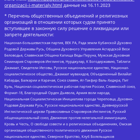
organizacii-i-materialy.html
данные на
16.11.2023
* Перечень общественных объединений и религиозных
организаций в отношении которых судом принято
вступившее в законную силу решение о ликвидации или
запрете деятельности:
Национал-большевистская партия, ВЕК РА, Рада земли Кубанской Духовно
Родовой Державы Русь, Община Духовного Управления Асгардской Веси
Беловодья, Славянская Община Капища Веды Перуна, Мужская Духовная
Семинария Староверов-Инглингов, Нурджулар, К Богодержавию, Таблиги
Джамаат, Свидетели Иеговы, Русское национальное единство, Национал-
социалистическое общество, Джамаат мувахидов, Объединенный Вилайат
Кабарды, Балкарии и Карачая, Союз славян, Ат-Такфир Валь-Хиджра, Пит
Буль, Национал-социалистическая рабочая партия России, Славянский союз,
Формат-18, Благородный Орден Дьявола, Армия воли народа,
Национальная Социалистическая Инициатива города Череповца, Духовно-
Родовая Держава Русь, Русское национальное единство, Древнерусской
Инглистической церкви Православных Староверов-Инглингов, Русский
общенациональный союз, Движение против нелегальной иммиграции,
Кровь и Честь, О свободе совести и о религиозных объединениях, Омская
организация общественного политического движения Русское
национальное единство, Северное Братство, Клуб Болельщиков