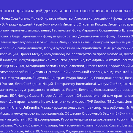
енных организаций, деятельность которых признана нежелате
 Фонд Содействия, Фонд Открытое общество, Американо-российский фонд по э
 Международный Республиканский Институт, Открытая Россия, Институт совре
р электоральных исследований, Германский фонд Маршалла Соединенных Штатов
еловек в беде, Европейский фонд за демократию, Джеймстаунский фонд, Прожект
дованию преследования в отношении Фалуньгун в Китае, Всемирная организация 
беральной современности, Форум русскоязычных европейцев, Немецко-русский о
формации, Проект Медиа, Международное партнерство за права человека, Духов
 Колледж, Международное христианское движение, Всемирный Институт Саентол
 ИДЕЛЬ-УРАЛ, Ассоциация развития журналистики, IStories fonds, Королевск
r, Институт правовой инициативы Центральной и Восточной Европы, Фонд Открытой Э
ты, Международный научный центр им Вудро Вильсона, Свободная пресса, Возро
России, Лига Свободных Наций, Transparеncy International, Форум Свободных Н
правления, Форум гражданского общества Россия, Беллона, Союз жителей острово
роды, BDR Novaja Gazeta-Europe, Алтай проект, Образовательный дом прав челов
еван, Дом прав человека Крым, Центр дикого лосося, TVR Studios, ТВ Дождь, Це
урятия, Uralic, UnKremlin, Международная федерация транспортных рабочих, Ист
ейских и международных исследований, Общество Сторожевой башни, Библии и тр
омитет действия, РЭНД корпорейшн, Русская Америка за демократию в России, Н
фалия, Фонд глобальной помощи, Антивоенный комитет России, Russie-Libertes, L
lection Monitor, Article 19, Мнение медиа, Федерация анархического черного кр