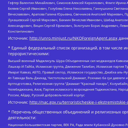
Гефтер Валентин Михайлович, Симонов Алексей Кириллович, Флиге Ирина 
Беляев Сергей Иванович, Голубева Елена Николаевна, Ганнушкина Светлана
Вячеславович, Арапова Галина Юрьевна, Свечников Анатолий Мариевич, П
Лукашевский Сергей Маркович, Бахмин Вячеслав Иванович, Шабад Анатоли
Александрович, Вицин Сергей Ефимович, Золотухин Борис Андреевич, Леви
Константинович
Источник:
http://unro.minjust.ru/NKOForeignAgent.aspx
данн
* Единый федеральный список организаций, в том числе и
террористическими:
Высший военный Маджлисуль Шура Объединенных сил моджахедов Кавказа, Ко
Лашкар-И-Тайба, Исламская группа, Движение Талибан, Исламская партия Т
Имарат Кавказ, АБТО, Правый сектор, Исламское государство, Джабха аль-
Ат-Тавхида Валь-Джихад, Чистопольский Джамаат, Рохнамо ба суи давлати и
Артподготовка, Религиозная группа “Джамаат “Красный пахарь”, Колумбайн
Челебиджихана, Азов, Партия исламского возрождения Таджикистана, Народ
России, Айдар, Русский добровольческий корпус
Источник:
http://nac.gov.ru/terroristicheskie-i-ekstremistskie-
* Перечень общественных объединений и религиозных орг
деятельности:
Национал-большевистская партия, ВЕК РА, Рада земли Кубанской Духовно