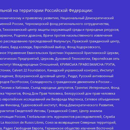
льной на территории Российской Федерации:
кономическому и правовому развитию, Национальный Демократический
менной России, Черноморский фонд регионального сотрудничества,
, Тихоокеанский центр защиты окружающей среды и природных ресурсов,
 Хармони, Родники дракона, Врачи против насильственного извлечения
по расследованию преследований Фалуньгун, Пражский гражданский центр,
бмен, Бард колледж, Европейский выбор, Фонд Ходорковского,
ное Управление Евангельских Христиан Украинской Христианской Церкви,
огических Предприятий, Церковь Духовной Технологии, Европейская сеть
ий Институт Международных Отношений, КРИМСЬКА ПРАВОЗАХИСНА ГРУПА,
стонии, Calvert 22 Foundation, Канадский украинский конгресс, Институт
ждение, Всеукраинский духовный центр , Риддл, Русский антивоенный
ародов ПостРоссии, Солидарность с гражданским движением в России –
в Тисима и Хабомаи, Съезд народных депутатов, Гринпис Интернешнл, Фонд
ека Чернигов, Фонд Дом Прав Человека, Белорусский дом прав человека
нтр европейских исследований им Вилфрида Мартенса, Сетевое объединение
Чам Финланд, Гудзоновский институт, Фонд Демократического Развития,
актатов Свидетелей Иеговы, Гражданский Совет, Центр анализа
астоящая Россия, Глобальная сеть журналистов-расследователей, Служба
a Asocicion de Rusos Libres, Союз за возвращение Северных территорий,
еста, Радио Свободная Европа, Германское общество изучения Восточной