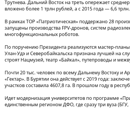
Трутнева. Дальний Восток на треть опережает среднер
вложено более 1 трлн рублей, а с 2015 года — 6,6 трлн.
В рамках ТОР «Патриотическая» поддержано 28 произ
запущены производства FPV-дронов, систем радиоэл
многофункциональных роботов.
По поручению Президента реализуются мастер-планы 
Улан-Удэ и Северобайкальска признана лучшей на слу
строят Нацмузей, театр «Байкал», путепроводы и межв
Почти 20 тыс. человек по всему Дальнему Востоку и 
«Гектар». В Бурятии она действует с 2019 года: закл
участков составила 4607,8 га. В прошлом году в респу
Идет модернизация университетов по программе «Прио
единственным регионом ДФО, где сразу три вуза (БГУ,