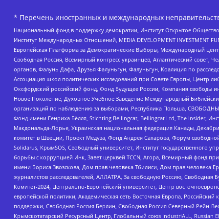
* Перечень иностранных и международных неправительств
Национальный фонд в поддержку демократии, Институт Открытое Общество
Институт Международных Отношений, MEDIA DEVELOPMENT INVESTMENT FUND,
Европейская Платформа за Демократические Выборы, Международный цент
Свободная Россия, Всемирный конгресс украинцев, Атлантический совет, Ч
органов, Фалунь Дафа, Друзья Фалуньгун, Фалуньгун, Коалиция по рассле
Ассоциация школ политических исследований при Совете Европы, Центр ли
Оксфордский российский фонд, Фонд Будущее России, Компания свободы ин
Новое Поколение, Духовное Учебное Заведение Международный Библейский
организаций по наблюдению за выборами, Республика Польша, СВОБОДНЫЙ
Фонд имени Генриха Бёлля, Stichting Bellingcat, Bellingcat Ltd, The Inside
Макдональда-Лорье, Украинская национальная федерация Канады, Декабрис
комитет в Швеции, Проект Медуза, Фонд Андрея Сахарова, Форум свободной 
Solidarus, КрымSOS, Свободный университет, Институт государственного у
борьбы с коррупцией Инк, Завет церквей TCCN, Агора, Всемирный фонд при
имени Бориса Звозскова, Дом прав человека Тбилиси, Дом прав человека Ер
журналистов расследователей, АЛЛАТРА, За свободную Россию, Свободная Б
Комитет-2024, Центрально-Европейский университет, Центр восточноевроп
европейской политики, Академическая сеть Восточная Европа, Российский к
поддержки, Свободная Россия Берлин, Свободная Россия Северный Рейн-Вест
Крымскотатарский Ресурсный Центр, Глобальный союз IndustriALL, Russian E