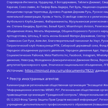
Староверов-Инглингов, Нурджулар, К Богодержавию, Таблиги Джамаат, Сви
Карачая, Союз славян, Ат-Такфир Валь-Хиджра, Пит Буль, Национал-социал
Инициатива города Череповца, Духовно-Родовая Держава Русь, Русское н
нелегальной иммиграции, Кровь и Честь, О свободе совести и о религиоз
Футбольного Клуба Динамо, Файзрахманисты, Мусульманская религиозная о
им. Степана Бандеры, Братство, Белый Крест, Misanthropic division, Рели
объединение Атака, Мечеть Мирмамеда, Община Коренного Русского народа
Артподготовка, Штольц, В честь иконы Божией Матери Державная, Сектор 1
Славянских Сил Руси, Алля-Аят, Благотворительный пансионат Ак Умут, Русск
Патриотический клуб-Новокузнецк/РПК, Сибирский державный союз, Фонд б
Народное объединение русского движения, Народное движение Адат, Народ
Социалистических Районов, Meta Platforms Inc, Facebook, Instagram, Wha
движение, Невоград, Молодежное Демократическое Движение Весна, Верхов
депутатов Красноярского края, Этническое национальное объединение, ЛГ
Источник:
https://minjust.gov.ru/ru/documents/7822/
данные
* Реестр иностранных агентов:
Калининградская региональная общественная организация "Экозащита!-Женсовет", Фонд содействия защите прав и свобод граждан "Общественный вердикт", Фонд "Институт Развития Свободы Информации", Частное учреждение "Информационное агентство МЕМО. РУ", Региональная общественная организация "Общественная комиссия по сохранению наследия академика Сахарова", Фонд поддержки свободы прессы, Санкт-Петербургская общественная правозащитная организация "Гражданский контроль", Межрегиональная общественная организация "Информационно-просветительский центр "Мемориал", Региональный Фонд "Центр Защиты Прав Средств Массовой Информации", с 05.12.2023 Фонд "Центр Защиты Прав Средств массовой информации", Региональная общественная благотворительная организация помощи беженцам и мигрантам "Гражданское содействие", Негосударственное образовательное учреждение дополнительного профессионального образования (повышение квалификации) специалистов "АКАДЕМИЯ ПО ПРАВАМ ЧЕЛОВЕКА", Свердловская региональная общественная организация "Сутяжник", Автономная некоммерческая организация "Центр независимых социологических исследований", Союз общественных объединений "Российский исследовательский центр по правам человека", Региональное общественное учреждение научно-информационный центр "МЕМОРИАЛ", Некоммерческая организация "Фонд защиты гласности", Автономная некоммерческая организация "Институт прав человека", Городская общественная организация "Екатеринбургское общество "МЕМОРИАЛ", Городская общественная организация "Рязанское историко-просветительское и правозащитное общество "Мемориал" (Рязанский Мемориал), Челябинский региональный орган общественной самодеятельности – женское общественное объединение "Женщины Евразии", Челябинский региональный орган общественной самодеятельности "Уральская правозащитная группа", Фонд содействия защите здоровья и социальной справедливости имени Андрея Рылькова, Автономная Некоммерческая Организация "Аналитический Центр Юрия Левады", Автономная некоммерческая организация социальной поддержки населения "Проект Апрель", Региональная общественная организация помощи женщинам и детям, находящимся в кризисной ситуации "Информационно-методический центр "Анна", Фонд содействия развитию массовых коммуникаций и правовому просвещению "Так-так-Так", Фонд содействия устойчивому развитию "Серебряная тайга", Свердловский региональный общественный фонд социальных проектов "Новое время", "Idel.Реалии", Кавказ.Реалии, Крым.Реалии, Телеканал Настоящее Время, Татаро-башкирская служба Радио Свобода (Azatliq Radiosi), Радио Свободная Европа/Радио Свобода (PCE/PC), "Сибирь.Реалии", "Фактограф", Благотворительный фонд помощи осужденным и их семьям, Автономная некоммерческая организация "Институт глобализации и социальных движений", Фонд "В защиту прав заключенных", Частное учреждение "Центр поддержки и содействия развитию средств массовой информации", Пензенский региональный общественный благотворительный фонд "Гражданский союз", "Север.Реалии", Некоммерческая организация Фонд "Правовая инициатива", Общество с ограниченной ответственностью "Радио Свободная Европа/Радио Свобода", Чешское информационное агентство "MEDIUM-ORIENT", Красноярская региональная общественная организация "Мы против СПИДа", Камалягин Денис Николаевич, Маркелов Сергей Евгеньевич, Пономарев Лев Александрович, Савицкая Людмила Алексеевна, Автоно