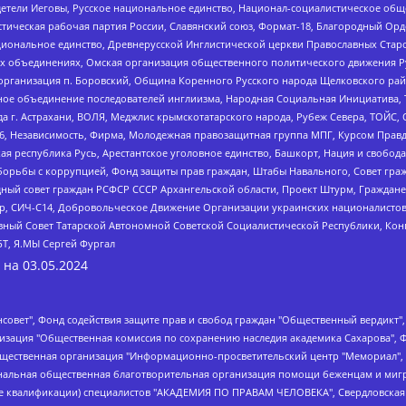
детели Иеговы, Русское национальное единство, Национал-социалистическое об
истическая рабочая партия России, Славянский союз, Формат-18, Благородный Ор
ациональное единство, Древнерусской Инглистической церкви Православных Ста
ных объединениях, Омская организация общественного политического движения Р
рганизация п. Боровский, Община Коренного Русского народа Щелковского район
гиозное объединение последователей инглиизма, Народная Социальная Инициатива,
 г. Астрахани, ВОЛЯ, Меджлис крымскотатарского народа, Рубеж Севера, ТОЙС, 
6, Независимость, Фирма, Молодежная правозащитная группа МПГ, Курсом Правд
ая республика Русь, Арестантское уголовное единство, Башкорт, Нация и свобода,
орьбы с коррупцией, Фонд защиты прав граждан, Штабы Навального, Совет гражд
ный совет граждан РСФСР СССР Архангельской области, Проект Штурм, Граждане 
tsApp, СИЧ-С14, Добровольческое Движение Организации украинских националисто
ный Совет Татарской Автономной Советской Социалистической Республики, Кон
БТ, Я.МЫ Сергей Фургал
 на
03.05.2024
мная некоммерческая организация "Центр по работе с проблемой насилия "НАСИЛИЮ.НЕТ", Межрегиональный профессиональный союз работников здравоохранения "Альянс врачей", Юридическое лицо, зарегистрированное в Латвийской Республике, SIA "Medusa Project" (регистрационный номер 40103797863, дата регистрации 10.06.2014), Некоммерческая организация "Фонд по борьбе с коррупцией", Автономная некоммерческая организация "Институт права и публичной политики", Баданин Роман Сергеевич, Гликин Максим Александрович, Железнова Мария Михайловна, Лукьянова Юлия Сергеевна, Маетная Елизавета Витальевна, Маняхин Петр Борисович, Чуракова Ольга Владимировна, Ярош Юлия Петровна, Юридическое лицо "The Insider SIA", зарегистрированное в Риге, Латвийская Республика (дата регистрации 26.06.2015), являющееся администратором доменного имени интернет-издания "The Insider SIA", https://theins.ru, Постернак Алексей Евгеньевич, Рубин Михаил Аркадьевич, Анин Роман Александрович, Юридическое лицо Istories fonds, зарегистрированное в Латвийской Республике (регистрационный номер 50008295751, дата регистрации 24.02.2020), Великовский Дмитрий Александрович, Долинина Ирина Николаевна, Мароховская Алеся Алексеевна, Шлейнов Роман Юрьевич, Шмагун Олеся Валентиновна, Общество с ограниченной ответственностью "Альтаир 2021", Общество с ограниченной ответственностью "Вега 2021", Общество с ограниченной ответственностью "Главный редактор 2021", Общество с ограниченной ответственностью "Ромашки монолит", Важенков Артем Валерьевич, Ивановская областная общественная организация "Центр гендерных исследований", Гурман Юрий Альбертович, Медиапроект "ОВД-Инфо", Егоров Владимир Владимирович, Жилинский Владимир Александрович, Общество с ограниченной ответственностью "ЗП", Иванова София Юрьевна, Карезина Инна Павловна, Кильтау Екатерина Викторовна, Петров Алексей Викторович, Пискунов Сергей Евгеньевич, Смирнов Сергей Сергеевич, Тихонов Михаил Сергеевич, Общество с ограниченной ответственностью "ЖУРНАЛИСТ-ИНОСТРАННЫЙ АГЕНТ", Арапова Галина Юрьевна, Вольтская Татьяна Анатольевна, Американская компания "Mason G.E.S. Anonymous Foundation" (США), являющаяся владельцем интернет-издания https://mnews.world/, Компания "Stichting Bellingcat", зарегистрированная в Нидерландах (дата регистрации 11.07.2018), Захаров Андрей Вячеславович, Клепиковская Екатерина Дмитриевна, Общество с ограниченной ответственностью "МЕМО", Перл Роман Александрович, Симонов Евгений Алексеевич, Соловьева Елена Анатольевна, Сотников Даниил Владимирович, Сурначева Елизавета Дмитриевна, Автономная некоммерческая организация по защите прав человека и информированию населения "Якутия – Наше Мнение", Общество с ограниченной ответственностью "Москоу диджитал медиа", с 26.01.2023 Общество с ограниченной ответственностью "Чайка Белые сады", Ветошкина Валерия Валерьевна, Заговора Максим Александрович, Межрегиональное общественное движение "Российская ЛГБТ - сеть", Оленичев Максим Владимирович, Павлов Иван Юрьевич, Скворцова Елена Сергеевна, Общество с ограниченной ответственностью "Как бы инагент", Кочетков Игорь Викторович, Общество с ограниченной ответственностью "Честные выборы", Еланчик Олег Александрович, Общество с ограниченной ответственностью "Нобелевский призыв", Гималова Регина Эмилевна, Григорьев Андрей Валерьевич, Григорьева Алина Александровна, Ассоциация по содействию защите прав призывников, альтернативнослужащих и военнослужащих "Правозащитная группа "Гражданин.Армия.Право", Хисамова Регина Фаритовна, Автономная некоммерческая организация по реализации социально-правовых программ "Лилит", Дальн