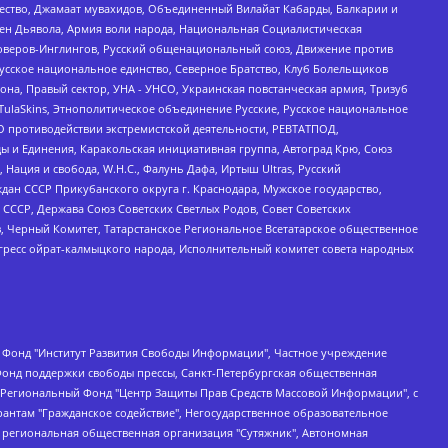
щество, Джамаат мувахидов, Объединенный Вилайат Кабарды, Балкарии и
ден Дьявола, Армия воли народа, Национальная Социалистическая
роверов-Инглингов, Русский общенациональный союз, Движение против
усское национальное единство, Северное Братство, Клуб Болельщиков
а, Правый сектор, УНА - УНСО, Украинская повстанческая армия, Тризуб
 TulaSkins, Этнополитическое объединение Русские, Русское национальное
О противодействии экстремистской деятельности, РЕВТАТПОД,
ы и Единения, Каракольская инициативная группа, Автоград Крю, Союз
 Нация и свобода, W.H.С., Фалунь Дафа, Иртыш Ultras, Русский
ан СССР Прикубанского округа г. Краснодара, Мужское государство,
СССР, Держава Союз Советских Светлых Родов, Совет Советских
в, Черный Комитет, Татарстанское Региональное Всетатарское общественное
гресс ойрат-калмыцкого народа, Исполнительный комитет совета народных
евосточное общественное движение "Маяк", Санкт-Петербургская ЛГБТ-инициативная группа "Выход", Инициативная группа ЛГБТ+ "Реверс", Алексеев Андрей Викторович, Бекбулатова Таисия Львовна, Беляев Иван Михайлович, Владыкина Елена Сергеевна, Гельман Марат Александрович, Никульшина Вероника Юрьевна, Толоконникова Надежда Андреевна, Шендерович Виктор Анатольевич, Общество с ограниченной ответственностью "Данное сообщение", Общество с ограниченной ответственностью Издательский дом "Новая глава", Айнбиндер Александра Александровна, Московский комьюнити-центр для ЛГБТ+инициатив, Благотворительный фонд развития филантропии, Deutsche Welle (Германия, Kurt-Schumacher-Strasse 3, 53113 Bonn), Борзунова Мария Михайловна, Воробьев Виктор Викторович, Голубева Анна Львовна, Константинова Алла Михайловна, Малкова Ирина Владимировна, Мурадов Мурад Абдулгалимович, Осетинская Елизавета Николаевна, Понасенков Евгений Николаевич, Ганапольский Матвей Юрьевич, Киселев Евгений Алексеевич, Борухович Ирина Григорьевна, Дремин Иван Тимофеевич, Дубровский Дмитрий Викторович, Красноярская региональная общественная организация поддержки и развития альтернативных образовательных технологий и межкультурных коммуникаций "ИНТЕРРА", Маяковская Екатерина Алексеевна, Фейгин Марк Захарович, Филимонов Андрей Викторович, Дзугкоева Регина Николаевна, Доброхотов Роман Александрович, Дудь Юрий Александрович, Елкин Сергей Владимирович, Кругликов Кирилл Игоревич, Сабунаева Мария Леонидовна, Семенов Алексей Владимирович, Шаинян Карен Багратович, Шульман Екатерина Михайловна, Асафьев Артур Валерьевич, Вахштайн Виктор Семенович, Венедиктов Алексей Алексеевич, Лушникова Екатерина Евгеньевна, Волков Леонид Михайлович, Невзоров Александр Глебович, Пархоменко Сергей Борисович, Сироткин Ярослав Николаевич, Кара-Мурза Владимир Владимирович, Баранова Наталья Владимировна, Гозман Леонид Яковлевич, Кагарлицкий Борис Юльевич, Климарев Михаил Валерьевич, Милов Владимир Станиславович, Автономная некоммерческая организация Краснодарский центр современного искусства "Типография", Моргенштерн Алишер Тагирович, Соболь Любовь Эдуардовна, Общество с ограниченной ответственностью "ЛИЗА НОРМ", Каспаров Гарри Кимович, Ходорковский Михаил Борисович, Общество с ограниченной ответственностью "Апрельские тезисы", Данилович Ирина Брониславовна, Кашин Олег Владимирович, Петров Николай Владимирович, Пивоваров Алексей Владимирович, Соколов Михаил Владимирович, Цветкова Юлия Владимировна, Чичваркин Евгений Александрович, Комитет против пыток/Команда против пыток, Общество с ограниченной ответственностью "Первый научный", Общество с ограниченной ответственностью "Вертолет и ко", Белоцерковская Вероника Борисовна, Кац Максим Евгеньевич, Лазарева Татьяна Юрьевна, Шаведдинов Руслан Табризович, Яшин Илья Валерьевич, Общество с ограниченной ответственностью "Иноагент ААВ", Алешковский Дмитрий Петрович, Альбац Евгения Марковна, Быков Дмитрий Львович, Галямина Юлия Евгеньевна, Лойко Сергей Леонидович, Мартынов Кирилл Константинович, Медведев Сергей Александрович, Крашенинников Федор Геннадиевич, Гордеева Катерина Вл