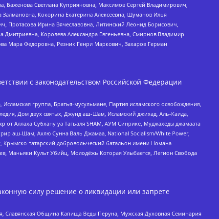
а, Баженова Светлана Куприяновна, Максимов Сергей Владимирович,
а Залмановна, Кокорина Екатерина Алексеевна, Шуманов Илья
ч, Протасова Ирина Вячеславовна, Литинский Леонид Борисович,
а Дмитриевна, Королева Александра Евгеньевна, Смирнов Владимир
ова Мара Федоровна, Резник Генри Маркович, Захаров Герман
етствии с законодательством Российской Федерации
 Исламская группа, Братья-мусульмане, Партия исламского освобождения,
едия, Дом двух святых, Джунд аш-Шам, Исламский джихад, Аль-Каида,
жр от Аллаха Субхану уа Тагьаля SHAM, АУМ Синрике, Муджахеды джамаата
рир аш-Шам, Ахлю Сунна Валь Джамаа, National Socialism/White Power,
рг, Крымско-татарский добровольческий батальон имени Номана
оев, Маньяки Культ Убийц, Молодёжь Которая Улыбается, Легион Свобода
аконную силу решение о ликвидации или запрете
ья, Славянская Община Капища Веды Перуна, Мужская Духовная Семинария