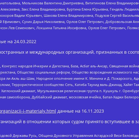
Анатольевна, Мельникова Валентина Дмитриевна, Вититинова Елена Владимировн
 Алексеевна, Закс Елена Владимировна, Буртина Елена Юрьевна, Гендель Людмил
рохоров Вадим Юрьевич, Шахова Елена Владимировна, Подузов Сергей Васильеви
й Ефимович, Сухих Дарья Николаевна, Орлов Олег Петрович, Добровольская Анн
нсон Лев Семенович, Локшина Татьяна Иосифовна, Орлов Олег Петрович, Поляк
ые на
24.03.2022
ностранных и международных организаций, признанных в соотв
нгресс народов Ичкерии и Дагестана, База, Асбат аль-Ансар, Священная война,
уркестана, Общество социальных реформ, Общество возрождения исламского насл
Нусра ли-Ахль аш-Шам, Народное ополчение имени К. Минина и Д. Пожарского, Ад
сломи, Террористическое сообщество Сеть, Катиба Таухид валь-Джихад, Хайят Тах
, Хатлонский джамаат, Мусульманская религиозная группа п. Кушкуль г. Оренбу
ная самооборона, Дуббайский джамаат, московская ячейка, Батал-Хаджи Белхор
organizacii-i-materialy.html
данные на
16.11.2023
анизаций в отношении которых судом принято вступившее в з
 Родовой Державы Русь, Община Духовного Управления Асгардской Веси Беловод