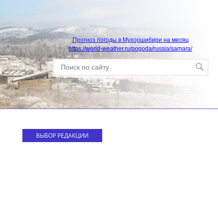
Прогноз погоды в Мухоршибири на месяц
https://world-weather.ru/pogoda/russia/samara/
ВЫБОР РЕДАКЦИИ