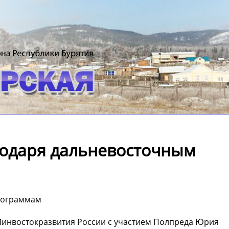
агодаря дальневосточным
программам
Минвостокразвития России с участием Полпреда Юрия