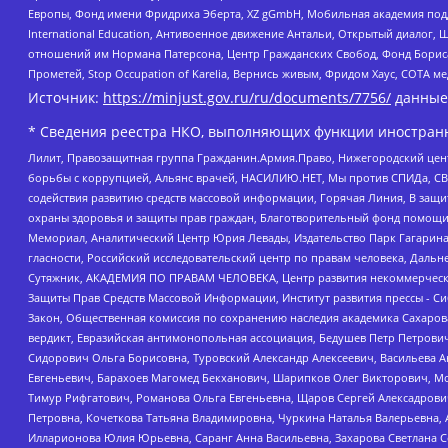
Европы, Фонд имени Фридриха Эберта, XZ gGmbH, Мобильная академия поддержк
International Education, Антивоенное движение Антальи, Открытый диало
отношений им Нормана Патерсона, Центр Гражданских Свобод, Фонд Бориса
Прометей, Stop Occupation of Karelia, Вернись живым, Фридом Хаус, СОТА 
Источник:
https://minjust.gov.ru/ru/documents/7756/
данные
* Сведения реестра НКО, выполняющих функции иностранн
Лилит, Правозащитная группа Гражданин.Армия.Право, Нижегородский цент
борьбы с коррупцией, Альянс врачей, НАСИЛИЮ.НЕТ, Мы против СПИДа, СВЕ
содействия развитию средств массовой информации, Горячая Линия, В защ
охраны здоровья и защиты прав граждан, Благотворительный фонд помощи ос
Мемориал, Аналитический Центр Юрия Левады, Издательство Парк Гагарина
гласности, Российский исследовательский центр по правам человека, Даль
Сутяжник, АКАДЕМИЯ ПО ПРАВАМ ЧЕЛОВЕКА, Центр развития некоммерческих
Защиты Прав Средств Массовой Информации, Институт развития прессы - Си
Закон, Общественная комиссия по сохранению наследия академика Сахаров
вердикт, Евразийская антимонопольная ассоциация, Бедушев Петр Петрови
Сидорович Ольга Борисовна, Туровский Александр Алексеевич, Васильева А
Евгеньевич, Барахоев Магомед Бекханович, Шарипков Олег Викторович, М
Тимур Рифгатович, Романова Ольга Евгеньевна, Щаров Сергей Алексадрови
Петровна, Кочеткова Татьяна Владимировна, Чуркина Наталья Валерьевна, 
Илларионова Юлия Юрьевна, Саранг Анна Васильевна, Захарова Светлана 