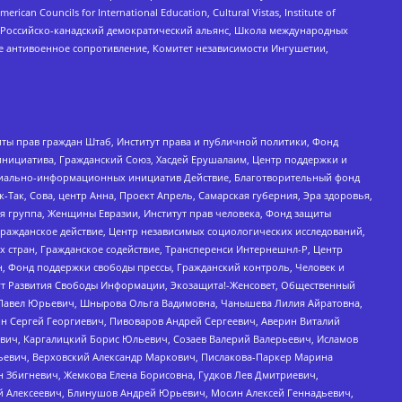
ouncils for International Education, Cultural Vistas, Institute of
, Российско-канадский демократический альянс, Школа международных
е антивоенное сопротивление, Комитет независимости Ингушетии,
ты прав граждан Штаб, Институт права и публичной политики, Фонд
инициатива, Гражданский Союз, Хасдей Ерушалаим, Центр поддержки и
социально-информационных инициатив Действие, Благотворительный фонд
Так, Сова, центр Анна, Проект Апрель, Самарская губерния, Эра здоровья,
я группа, Женщины Евразии, Институт прав человека, Фонд защиты
Гражданское действие, Центр независимых социологических исследований,
стран, Гражданское содействие, Трансперенси Интернешнл-Р, Центр
н, Фонд поддержки свободы прессы, Гражданский контроль, Человек и
тут Развития Свободы Информации, Экозащита!-Женсовет, Общественный
й Павел Юрьевич, Шнырова Ольга Вадимовна, Чанышева Лилия Айратовна,
ин Сергей Георгиевич, Пивоваров Андрей Сергеевич, Аверин Виталий
вич, Каргалицкий Борис Юльевич, Созаев Валерий Валерьевич, Исламов
льевич, Верховский Александр Маркович, Пислакова-Паркер Марина
н Збигневич, Жемкова Елена Борисовна, Гудков Лев Дмитриевич,
й Алексеевич, Блинушов Андрей Юрьевич, Мосин Алексей Геннадьевич,