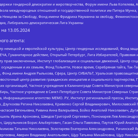
и гендерной демократии и миротворчества, Форум имени Льва Копелева, American C
г, Школа международных отношений и государственной политики им Питера Мунка
 Немцова за Свободу, Фонд имени Фридриха Науманна за свободу, Феминистско
медиа, Либерально-демократическая Лига Украины
 на
13.05.2024
ого агента:
р немецкой и европейской культуры, Центр гендерных исследований, Фонд защи
ЧА, Гуманитарное действие, Открытый Петербург, Лига Избирателей, Правовая 
иту прав заключенных, Институт глобализации и социальных движений, Центр 
ужденным и их семьям, Фонд Тольятти, Новое время, Серебряная тайга, Так-Так-
, Фонд имени Андрея Рылькова, Сфера, Центр СИБАЛЬТ, Уральская правозащитна
невосточный центр развития гражданских инициатив и социального партнерства, 
 организаций, Частное учреждение в Калининграде Совета Министров северных 
бирь, Частное учреждение в Санкт-Петербурге Совета Министров Северных Стра
а, Информационное агентство МЕМО. РУ, Институт региональной прессы, Инсти
ч, Дзугкоева Регина Николаевна, Кривенко Сергей Владимирович, Милославски
настасия Евгеньевна, Ривина Анна Валерьевна, Бойко Анатолий Николаевич, Дуг
ошель Ирина Ароновна, Шведов Григорий Сергеевич, Пономарев Лев Александро
ч, Цирульников Борис Альбертович, Гасан Ольга Павловна, Паутов Юрий Анато
Акимова Татьяна Николаевна, Золотарева Екатерина Александровна, Рачинский Я
Сергеевна, Аверин Владимир Анатольевич, Щур Татьяна Михайловна, Щур Никола