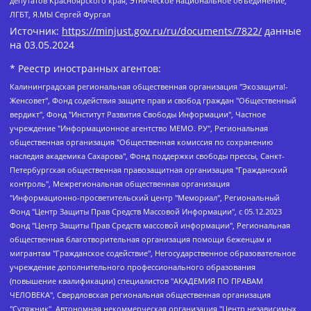
депутатов Красноярского края, Этническое национальное объединение,
ЛГБТ, Я.МЫ Сергей Фургал
Источник:
https://minjust.gov.ru/ru/documents/7822/
данные
на
03.05.2024
* Реестр иностранных агентов:
Калининградская региональная общественная организация "Экозащита!-Женсовет", Фонд содействия защите прав и свобод граждан "Общественный вердикт", Фонд "Институт Развития Свободы Информации", Частное учреждение "Информационное агентство МЕМО. РУ", Региональная общественная организация "Общественная комиссия по сохранению наследия академика Сахарова", Фонд поддержки свободы прессы, Санкт-Петербургская общественная правозащитная организация "Гражданский контроль", Межрегиональная общественная организация "Информационно-просветительский центр "Мемориал", Региональный Фонд "Центр Защиты Прав Средств Массовой Информации", с 05.12.2023 Фонд "Центр Защиты Прав Средств массовой информации", Региональная общественная благотворительная организация помощи беженцам и мигрантам "Гражданское содействие", Негосударственное образовательное учреждение дополнительного профессионального образования (повышение квалификации) специалистов "АКАДЕМИЯ ПО ПРАВАМ ЧЕЛОВЕКА", Свердловская региональная общественная организация "Сутяжник", Автономная некоммерческая организация "Центр независимых социологических исследований", Союз общественных объединений "Российский исследовательский центр по правам человека", Региональное общественное учреждение научно-информационный центр "МЕМОРИАЛ", Некоммерческая организация "Фонд защиты гласности", Автономная некоммерческая организация "Институт прав человека", Городская общественная организация "Екатеринбургское общество "МЕМОРИАЛ", Городская общественная организация "Рязанское историко-просветительское и правозащитное общество "Мемориал" (Рязанский Мемориал), Челябинский региональный орган общественной самодеятельности – женское общественное объединение "Женщины Евразии", Челябинский региональный орган общественной самодеятельности "Уральская правозащитная группа", Фонд содействия защите здоровья и социальной справедливости имени Андрея Рылькова, Автономная Некоммерческая Организация "Аналитический Центр Юрия Левады", Автономная некоммерческая организация социальной поддержки населения "Проект Апрель", Региональная общественная организация помощи женщинам и детям, находящимся в кризисной ситуации "Информационно-методический центр "Анна", Фонд содействия развитию массовых коммуникаций и правовому просвещению "Так-так-Так", Фонд содействия устойчивому развитию "Серебряная тайга", Свердловский региональный общественный фонд социальных проектов "Новое время", "Idel.Реалии", Кавказ.Реалии, Крым.Реалии, Телеканал Настоящее Время, Татаро-башкирская служба Радио Свобода (Azatliq Radiosi), Радио Свободная Европа/Радио Свобода (PCE/PC), "Сибирь.Реалии", "Фактограф", Благотворительный фонд помощи осужденным и их семьям, Автономная некоммерческая организация "Институт глобализации и социальных движений", Фонд "В защиту прав заключенных", Частное учреждение "Центр поддержки и содействия развитию средств массовой информации", Пензенский региональный общественный благотворительный фонд "Гражданский союз", "Север.Реалии", Некоммерческая организация Фонд "Правовая инициатива", Общество с ограниченной ответственностью "Радио Свободная Европа/Радио Свобода", Чешское информационное агентство "MEDIUM-ORIENT", Красноярская региональная общественная организация "Мы против СПИДа", Камалягин Денис Николаевич, Маркелов Сергей Евгеньевич, Пономарев Лев Александрович, Савицкая Людмила Алексеевна, Автономная некоммерческая организация "Центр по работе с проблемой насилия "НАСИЛИЮ.НЕТ", Межрегиональный профессиональный союз работников здравоохранения "Альянс врачей", Юридическое лицо, зарегистрированное в Латвийской Республике, SIA "Medusa Project" (регистрационный номер 40103797863, дата регистрации 10.06.2014), Некоммерческая организация "Фонд по борьбе с коррупцией", Автономная некоммерческая организация "Институт права и публичной политики", Баданин Роман Сергеевич, Гликин Максим Александрович, Железнова Мария Михайловна, Лукьянова Юлия Сергеевна, Маетная Елизавета Витальевна, Маняхин Петр Борисович, Чуракова Ольга Владимировна, Ярош Юлия Петровна, Юридическое лицо "The Insider SIA", зарегистрированное в Риге, Латвийская Республика (дата регистрации 26.06.2015), являющееся администратором доменного имени интернет-издания "The Insider SIA", https://theins.ru, Постернак Алексей Евгеньевич, Рубин Михаил Аркадьевич, Анин Роман Александрович, Юридическое лицо Istories fonds, зарегистрированное в Латвийской Республике (регистрационный номер 50008295751, дата регистрации 24.02.2020), Великовский Дмитрий Александрович, Долинина Ирина Николаевна, Мароховская Алеся Алексеевна, Шлейнов Роман Юрьевич, Шмагун Олеся Валентиновна, Общество с ограниченной ответственностью "Альтаир 2021", Общество с ограниченной ответственностью "Вега 2021", Общество с ограниченной ответственностью "Главный редактор 2021", Общество с ограниченной ответственностью "Ромашки монолит", Важенков Артем Валерьевич, Ивановская областная общественная организация "Центр гендерных исследований", Гурман Юрий Альбертович, Медиапроект "ОВД-Инфо", Егоров Владимир Владимирович, Жилинский Владимир Александрович, Общество с ограниченной ответственностью "ЗП", Иванова София Юрьевна, Карезина Инна Павловна, Кильтау Екатерина Викторовна, Петров Алексей Викторович, Пискунов Сергей Евгеньевич, Смирнов Сергей Сергеевич, Тихонов Михаил Сергеевич, Общество с ограниченной ответственностью "ЖУРНАЛИСТ-ИНОСТРАННЫЙ АГЕНТ", Арапова Галина Юрьевна, Вольтская Татьяна Анатольевна, Американская компания "Mason G.E.S. Anonymous Foundation" (США), являющаяся владельцем интернет-издания https://mnews.world/, Компания "Stichting Bellingcat", зарегистрированная в Нидерландах (дата регистрации 11.07.2018), Захаров Андрей Вячеславович, Клепиковская Екатерина Дмитриевна, Общество с ограниченной ответственностью "МЕМО", Перл Роман Александрович, Симонов Евгений Алексеевич, Соловьева Елена Анатольевна, Сотников Даниил Владимирович, Сурначева Елизавета Дмитриевна, Автономная некоммерческая организация по защите прав человека и информированию населения "Якутия – Наше Мнение", Общество с ограниченной ответственностью "Москоу диджитал медиа", с 26.01.2023 Общество с ограниченной ответственностью "Чайка Белые сады", Ветошкина Валерия Валерьевна, Заговора Максим Александрович, Межрегиональное общественное движение "Российская ЛГБТ - сеть", Оленичев Максим Владимирович, Павлов Иван Юрьевич, Скворцова Елена Сергеевна, Общество с ограниченной ответственностью "Как бы инагент", Кочетков Игорь Викторович, Общество с ограниченной ответственностью "Честные выборы", Еланчик Олег Александрович, Общество с ограниченной ответственностью "Нобелевский призыв", Гималова Регина Эмилевна, Григорьев Андрей Валерьевич, Григорьева Алина Александровна, Ассоциация по содействию защите прав призывников, альтернативнослужащих и военнослужащих "Правозащитная группа "Гражданин.Армия.Право", Хисамова Регина Фаритовна, Автономная некоммерческая организация по реализации социально-правовых программ "Лилит", Дальневосточное общественное движение "Маяк", Санкт-Петербургская ЛГБТ-инициативная группа "Выход", Инициативная группа ЛГБТ+ "Реверс", Алексеев Андрей Викторович, Бекбулатова Таисия Львовна, Беляев Иван Михайлович, Владыкина Елена Сергеевна, Гельман Марат Александрович, Никульшина Вероника Юрьевна, Толоконникова Надежда Андреевна, Шендерович Виктор Анатольевич, Общество с ограниченной ответственностью "Данное сообщение", Общество с ограниченной ответственностью Издательский дом "Новая глава", Айнбиндер Александра Александровна, Московский комьюнити-центр для ЛГБТ+инициатив, Благотворительный фонд развития филантропии, Deutsche Welle (Германия, Kurt-Schumacher-Strasse 3, 53113 Bonn), Борзунова Мария Михайловна, Воробьев Виктор Викторович, Голубева Анна Львовна, Константинова Алла Михайловна, Малкова Ирина Владимировна, Мурадов Мурад Абдулгалимович, Осетинская Елизавета Николаевна, Понасенков Евгений Николаевич, Ганапольский Матвей Юрьевич, Киселев Евгений Алексеевич, Борухович Ирина Григорьевна, Дремин Иван Тимофеевич, Дубровский Дмитрий Викторович, Красноярская региональная общественная организация поддержки и развития альтернативных образовательных технологий и межкультурных коммуникаций "ИНТЕРРА", Маяковская Екатерина Алексеевна, Фейгин Марк Захарович, Филимонов Андрей Викторович, Дзугкоева Регина Николаевна, Доброхотов Роман Александрович, Дудь Юрий Александрович, Елкин Сергей Владимирович, Кругликов Кирилл Игоревич, Сабунаева Мария Леонидовна, Семенов Алексей Владимирович, Шаинян Карен Багратович, Шульман Екатерина Михайловна, Асафьев Артур Валерьевич, Вахштайн Виктор Семенович, Венедиктов Алексей Алексеевич, Лушникова Екатерина Евгеньевна, Волков Леонид Михайлович, Невзоров Александр Глебович, Пархоменко Сергей Борисович, Сироткин Ярослав Николаевич, Кара-Мурза Владимир Владимирович, Баранова Наталья Владимировна, Гозман Леонид Яковлевич, Кагарлицкий Борис Юльевич, Климарев Михаил Валерьевич, Милов Владимир Станиславович, Автономная некоммерческая организация Краснодарский центр современного искусства "Типография", Моргенштерн Алишер Тагирович, Соболь Любовь Эдуардовна, Общество с ограниченной ответственностью "ЛИЗА НОРМ", Каспаров Гарри Кимович, Ходорковский Михаил Борисович, Общество с ограниченной ответственностью "Апрельские тезисы", Данилович Ирина Брониславовна, Кашин Олег Владимирович, Петров Николай Владимирович, Пивоваров Алексей Владимирович, Соколов Михаил Владимирович, Цветкова Юлия Владимировна, Чичваркин Евгений Александрович, Комитет против пыток/Команда против пыток, Общество с ограниченной ответственностью "Первый научный", Общество с ограниченной ответственностью "Вертолет и ко", Белоцерковская Вероника Борисовна, Кац Максим Евгеньевич, Лазарева Татьяна Юрьевна, Шаведдинов Руслан Табризович, Яшин Илья Валерьевич, Общество с ограниченной ответственностью "Иноагент ААВ", Алешковский Дмитрий Петрович, Альбац Евгения Марковна, Быков Дмитрий Львович, Галямина Юлия Евгеньевна, Лойко Сергей Леонидович, Мартынов Кирилл Константинович, Медведев Сергей Александрович, Крашенинников Федор Геннадиевич, Гордеева Катерина Вл