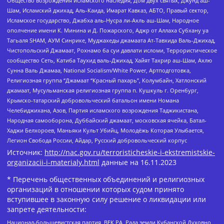
Общество возрождения исламского наследия, Дом двух святых, Джунд аш-
Шам, Исламский джихад, Аль-Каида, Имарат Кавказ, АБТО, Правый сектор,
Исламское государство, Джабха аль-Нусра ли-Ахль аш-Шам, Народное
ополчение имени К. Минина и Д. Пожарского, Аджр от Аллаха Субхану уа
Тагьаля SHAM, АУМ Синрике, Муджахеды джамаата Ат-Тавхида Валь-Джихад,
Чистопольский Джамаат, Рохнамо ба суи давлати исломи, Террористическое
сообщество Сеть, Катиба Таухид валь-Джихад, Хайят Тахрир аш-Шам, Ахлю
Сунна Валь Джамаа, National Socialism/White Power, Артподготовка,
Религиозная группа “Джамаат “Красный пахарь”, Колумбайн, Хатлонский
джамаат, Мусульманская религиозная группа п. Кушкуль г. Оренбург,
Крымско-татарский добровольческий батальон имени Номана
Челебиджихана, Азов, Партия исламского возрождения Таджикистана,
Народная самооборона, Дуббайский джамаат, московская ячейка, Батал-
Хаджи Белхороев, Маньяки Культ Убийц, Молодёжь Которая Улыбается,
Легион Свобода России, Айдар, Русский добровольческий корпус
Источник:
http://nac.gov.ru/terroristicheskie-i-ekstremistskie-
organizacii-i-materialy.html
данные на
16.11.2023
* Перечень общественных объединений и религиозных
организаций в отношении которых судом принято
вступившее в законную силу решение о ликвидации или
запрете деятельности:
Национал-большевистская партия, ВЕК РА, Рада земли Кубанской Духовно