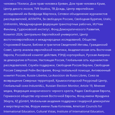
человека Тбилиси, Дом прав человека Ереван, Дом прав человека Крым,
Центр дикого лосося, TVR Studios, ТВ Дождь, Центр европейских
исследований им Вилфрида Мартенса, Сетевое объединение журналистов
расследователей, АЛЛАТРА, За свободную Россию, Свободная Бурятия, Uralic,
UnKremlin, Международная федерация транспортных рабочих, ИстЧам
Финланд, Гудзоновский институт, Фонд Демократического Развития,
Комитет-2024, Центрально-Европейский университет, Центр
восточноевропейских и международных исследований, Общество
Сторожевой башни, Библии и трактатов Свидетелей Иеговы, Гражданский
Совет, Центр анализа европейской политики, Академическая сеть Восточная
Европа, Российский комитет действия, РЭНД корпорейшн, Русская Америка
за демократию в России, Настоящая Россия, Глобальная сеть журналистов-
расследователей, Служба поддержки, Свободная Россия Берлин, Свободная
Россия Северный Рейн-Вестфалия, Фонд глобальной помощи, Антивоенный
комитет России, Russie-Libertes, La Asocicion de Rusos Libres, Союз за
возвращение Северных территорий, Крымскотатарский Ресурсный Центр,
Глобальный союз IndustriALL, Russian Election Monitor, Article 19, Мнение
медиа, Федерация анархического черного креста, Радио Свободная Европа,
Германское общество изучения Восточной Европы, Фонд имени Фридриха
Эберта, XZ gGmbH, Мобильная академия поддержки гендерной демократии
и миротворчества, Форум имени Льва Копелева, American Councils for
International Education, Cultural Vistas, Institute of International Education,