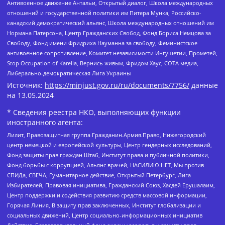
Антивоенное движение Антальи, Открытый диалог, Школа международных
отношений и государственной политики им Питера Мунка, Российско-
канадский демократический альянс, Школа международных отношений им
Нормана Патерсона, Центр Гражданских Свобод, Фонд Бориса Немцова за
Свободу, Фонд имени Фридриха Науманна за свободу, Феминистское
антивоенное сопротивление, Комитет независимости Ингушетии, Прометей,
Stop Occupation of Karelia, Вернись живым, Фридом Хаус, СОТА медиа,
Либерально-демократическая Лига Украины
Источник:
https://minjust.gov.ru/ru/documents/7756/
данные
на
13.05.2024
* Сведения реестра НКО, выполняющих функции
иностранного агента:
Лилит, Правозащитная группа Гражданин.Армия.Право, Нижегородский
центр немецкой и европейской культуры, Центр гендерных исследований,
Фонд защиты прав граждан Штаб, Институт права и публичной политики,
Фонд борьбы с коррупцией, Альянс врачей, НАСИЛИЮ.НЕТ, Мы против
СПИДа, СВЕЧА, Гуманитарное действие, Открытый Петербург, Лига
Избирателей, Правовая инициатива, Гражданский Союз, Хасдей Ерушалаим,
Центр поддержки и содействия развитию средств массовой информации,
Горячая Линия, В защиту прав заключенных, Институт глобализации и
социальных движений, Центр социально-информационных инициатив