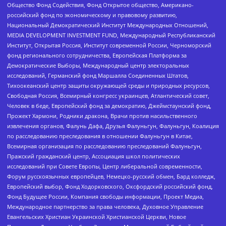
Общество Фонд Содействия, Фонд Открытое общество, Американо-
российский фонд по экономическому и правовому развитию,
Национальный Демократический Институт Международных Отношений,
MEDIA DEVELOPMENT INVESTMENT FUND, Международный Республиканский
Институт, Открытая Россия, Институт современной России, Черноморский
фонд регионального сотрудничества, Европейская Платформа за
Демократические Выборы, Международный центр электоральных
исследований, Германский фонд Маршалла Соединенных Штатов,
Тихоокеанский центр защиты окружающей среды и природных ресурсов,
Свободная Россия, Всемирный конгресс украинцев, Атлантический совет,
Человек в беде, Европейский фонд за демократию, Джеймстаунский фонд,
Прожект Хармони, Родники дракона, Врачи против насильственного
извлечения органов, Фалунь Дафа, Друзья Фалуньгун, Фалуньгун, Коалиция
по расследованию преследования в отношении Фалуньгун в Китае,
Всемирная организация по расследованию преследований Фалуньгун,
Пражский гражданский центр, Ассоциация школ политических
исследований при Совете Европы, Центр либеральной современности,
Форум русскоязычных европейцев, Немецко-русский обмен, Бард колледж,
Европейский выбор, Фонд Ходорковского, Оксфордский российский фонд,
Фонд Будущее России, Компания свободы информации, Проект Медиа,
Международное партнерство за права человека, Духовное Управление
Евангельских Христиан Украинской Христианской Церкви, Новое