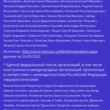
Вячеславович, Арапова Галина Юрьевна, Свечников Анатолий Мариевич,
Прохоров Вадим Юрьевич, Шахова Елена Владимировна, Подузов Сергей
Васильевич, Протасова Ирина Вячеславовна, Литинский Леонид Борисович,
Лукашевский Сергей Маркович, Бахмин Вячеслав Иванович, Шабад
Анатолий Ефимович, Сухих Дарья Николаевна, Орлов Олег Петрович,
Добровольская Анна Дмитриевна, Королева Александра Евгеньевна,
Смирнов Владимир Александрович, Вицин Сергей Ефимович, Золотухин
Борис Андреевич, Левинсон Лев Семенович, Локшина Татьяна Иосифовна,
Орлов Олег Петрович, Полякова Мара Федоровна, Резник Генри Маркович,
Захаров Герман Константинович
Источник:
http://unro.minjust.ru/NKOForeignAgent.aspx
данные на
24.03.2022
* Единый федеральный список организаций, в том числе
иностранных и международных организаций, признанных
в соответствии с законодательством Российской Федерации
террористическими:
Высший военный Маджлисуль Шура Объединенных сил моджахедов
Кавказа, Конгресс народов Ичкерии и Дагестана, База, Асбат аль-Ансар,
Священная война, Исламская группа, Братья-мусульмане, Партия
исламского освобождения, Лашкар-И-Тайба, Исламская группа, Движение
Талибан, Исламская партия Туркестана, Общество социальных реформ,