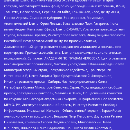
Действие, Благотворительный фонд охраны здоровья и защиты прав
граждан, Благотворительный фонд помощи осужденным и их семьям, Фонд
Тольятти, Новое время, Серебряная тайга, Так-Так-Так, Сова, центр Анна,
Проект Апрель, Самарская губерния, Эра здоровья, Мемориал,
Аналитический Центр Юрия Левады, Издательство Парк Гагарина, Фонд
имени Андрея Рылькова, Сфера, Центр СИБАЛЬТ, Уральская правозащитная
группа, Женщины Евразии, Институт прав человека, Фонд защиты гласности,
Российский исследовательский центр по правам человека,
Дальневосточный центр развития гражданских инициатив и социального
партнерства, Гражданское действие, Центр независимых социологических
исследований, Сутяжник, АКАДЕМИЯ ПО ПРАВАМ ЧЕЛОВЕКА, Центр развития
некоммерческих организаций, Частное учреждение в Калининграде Совета
Министров северных стран, Гражданское содействие, Трансперенси
Интернешнл-Р, Центр Защиты Прав Средств Массовой Информации,
Институт развития прессы - Сибирь, Частное учреждение в Санкт-
Петербурге Совета Министров Северных Стран, Фонд поддержки свободы
прессы, Гражданский контроль, Человек и Закон, Общественная комиссия
по сохранению наследия академика Сахарова, Информационное агентство
МЕМО. РУ, Институт региональной прессы, Институт Развития Свободы
Информации, Экозащита!-Женсовет, Общественный вердикт, Евразийская
антимонопольная ассоциация, Бедушев Петр Петрович, Дзугкоева Регина
Николаевна, Кривенко Сергей Владимирович, Милославский Павел
Юрьевич, Шнырова Ольга Вадимовна, Чанышева Лилия Айратовна,