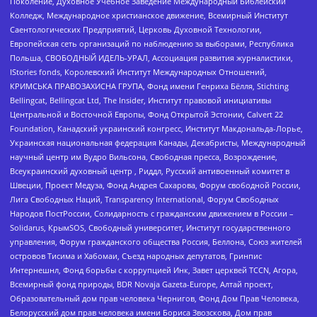
Поколение, Духовное Учебное Заведение Международный Библейский
Колледж, Международное христианское движение, Всемирный Институт
Саентологических Предприятий, Церковь Духовной Технологии,
Европейская сеть организаций по наблюдению за выборами, Республика
Польша, СВОБОДНЫЙ ИДЕЛЬ-УРАЛ, Ассоциация развития журналистики,
IStories fonds, Королевский Институт Международных Отношений,
КРИМСЬКА ПРАВОЗАХИСНА ГРУПА, Фонд имени Генриха Бёлля, Stichting
Bellingcat, Bellingcat Ltd, The Insider, Институт правовой инициативы
Центральной и Восточной Европы, Фонд Открытой Эстонии, Calvert 22
Foundation, Канадский украинский конгресс, Институт Макдональда-Лорье,
Украинская национальная федерация Канады, Декабристы, Международный
научный центр им Вудро Вильсона, Свободная пресса, Возрождение,
Всеукраинский духовный центр , Риддл, Русский антивоенный комитет в
Швеции, Проект Медуза, Фонд Андрея Сахарова, Форум свободной России,
Лига Свободных Наций, Transparеncy International, Форум Свободных
Народов ПостРоссии, Солидарность с гражданским движением в России –
Solidarus, КрымSOS, Свободный университет, Институт государственного
управления, Форум гражданского общества Россия, Беллона, Союз жителей
островов Тисима и Хабомаи, Съезд народных депутатов, Гринпис
Интернешнл, Фонд борьбы с коррупцией Инк, Завет церквей TCCN, Агора,
Всемирный фонд природы, BDR Novaja Gazeta-Europe, Алтай проект,
Образовательный дом прав человека Чернигов, Фонд Дом Прав Человека,
Белорусский дом прав человека имени Бориса Звозскова, Дом прав