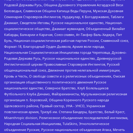
Родовой Державы Русь, Община Духовного Управления Асгардской Веси
Беловодья, Славянская Община Капища Веды Перуна, Мужская Духовная
Семинария Староверов-Инглингов, Нурджулар, К Богодержавию, Таблиги
Джамаат, Свидетели Иеговы, Русское национальное единство, Национал-
социалистическое общество, Джамаат мувахидов, Объединенный Вилайат
Кабарды, Балкарии и Карачая, Союз славян, Ат-Такфир Валь-Хиджра, Пит
Буль, Национал-социалистическая рабочая партия России, Славянский союз,
Формат-18, Благородный Орден Дьявола, Армия воли народа,
Национальная Социалистическая Инициатива города Череповца, Духовно-
Родовая Держава Русь, Русское национальное единство, Древнерусской
Инглистической церкви Православных Староверов-Инглингов, Русский
общенациональный союз, Движение против нелегальной иммиграции,
Кровь и Честь, О свободе совести и о религиозных объединениях, Омская
организация общественного политического движения Русское
национальное единство, Северное Братство, Клуб Болельщиков
Футбольного Клуба Динамо, Файзрахманисты, Мусульманская религиозная
организация п. Боровский, Община Коренного Русского народа
Щелковского района, Правый сектор, УНА - УНСО, Украинская
повстанческая армия, Тризуб им. Степана Бандеры, Братство, Белый Крест,
Misanthropic division, Религиозное объединение последователей инглиизма,
Народная Социальная Инициатива, TulaSkins, Этнополитическое
объединение Русские, Русское национальное объединение Атака, Мечеть