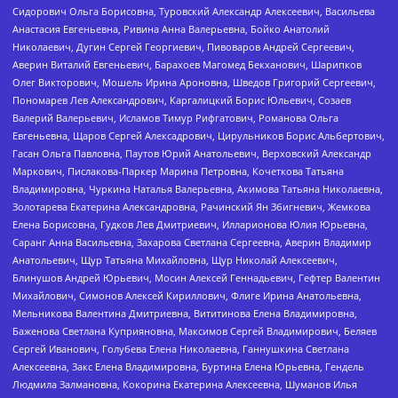
Сидорович Ольга Борисовна, Туровский Александр Алексеевич, Васильева
Анастасия Евгеньевна, Ривина Анна Валерьевна, Бойко Анатолий
Николаевич, Дугин Сергей Георгиевич, Пивоваров Андрей Сергеевич,
Аверин Виталий Евгеньевич, Барахоев Магомед Бекханович, Шарипков
Олег Викторович, Мошель Ирина Ароновна, Шведов Григорий Сергеевич,
Пономарев Лев Александрович, Каргалицкий Борис Юльевич, Созаев
Валерий Валерьевич, Исламов Тимур Рифгатович, Романова Ольга
Евгеньевна, Щаров Сергей Алексадрович, Цирульников Борис Альбертович,
Гасан Ольга Павловна, Паутов Юрий Анатольевич, Верховский Александр
Маркович, Пислакова-Паркер Марина Петровна, Кочеткова Татьяна
Владимировна, Чуркина Наталья Валерьевна, Акимова Татьяна Николаевна,
Золотарева Екатерина Александровна, Рачинский Ян Збигневич, Жемкова
Елена Борисовна, Гудков Лев Дмитриевич, Илларионова Юлия Юрьевна,
Саранг Анна Васильевна, Захарова Светлана Сергеевна, Аверин Владимир
Анатольевич, Щур Татьяна Михайловна, Щур Николай Алексеевич,
Блинушов Андрей Юрьевич, Мосин Алексей Геннадьевич, Гефтер Валентин
Михайлович, Симонов Алексей Кириллович, Флиге Ирина Анатольевна,
Мельникова Валентина Дмитриевна, Вититинова Елена Владимировна,
Баженова Светлана Куприяновна, Максимов Сергей Владимирович, Беляев
Сергей Иванович, Голубева Елена Николаевна, Ганнушкина Светлана
Алексеевна, Закс Елена Владимировна, Буртина Елена Юрьевна, Гендель
Людмила Залмановна, Кокорина Екатерина Алексеевна, Шуманов Илья