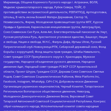
Мирмамеда, Община Коренного Русского народа г. Астрахани, ВОЛЯ,
Меджлис крымскотатарского народа, Рубеж Севера, ТОЙС, О
противодействии экстремистской деятельности, РЕВТАТПОД, Артподготовка,
Штольц, В честь иконы Божией Матери Державная, Сектор 16,
Независимость, Фирма, Молодежная правозащитная группа МПГ, Курсом
Правды и Единения, Каракольская инициативная группа, Автоград Крю,
Союз Славянских Сил Руси, Алля-Аят, Благотворительный пансионат Ак Умут,
Русская республика Русь, Арестантское уголовное единство, Башкорт, Нация
и свобода, Нация и свобода, W.H.С., Фалунь Дафа, Иртыш Ultras, Русский
Патриотический клуб-Новокузнецк/РПК, Сибирский державный союз, Фонд
борьбы с коррупцией, Фонд защиты прав граждан, Штабы Навального,
Совет граждан СССР Прикубанского округа г. Краснодара, Мужское
государство, Народное объединение русского движения, Народное
движение Адат, Народный совет граждан РСФСР СССР Архангельской
области, Проект Штурм, Граждане СССР, Держава Союз Советских Светлых
Родов, Совет Советских Социалистических Районов, Meta Platforms Inc,
Facebook, Instagram, WhatsApp, СИЧ-С14, Добровольческое Движение
Организации украинских националистов, Черный Комитет, Татарстанское
Региональное Всетатарское общественное движение, Невоград,
Молодежное Демократическое Движение Весна, Верховный Совет
Татарской Автономной Советской Социалистической Республики, Конгресс
ойрат-калмыцкого народа, Исполнительный комитет совета народных