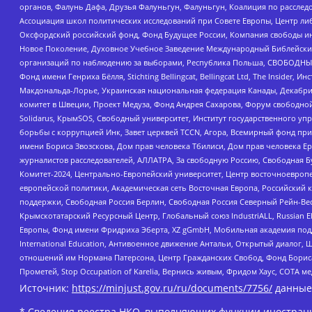
органов, Фалунь Дафа, Друзья Фалуньгун, Фалуньгун, Коалиция по рассле
Ассоциация школ политических исследований при Совете Европы, Центр ли
Оксфордский российский фонд, Фонд Будущее России, Компания свободы ин
Новое Поколение, Духовное Учебное Заведение Международный Библейский
организаций по наблюдению за выборами, Республика Польша, СВОБОДНЫЙ
Фонд имени Генриха Бёлля, Stichting Bellingcat, Bellingcat Ltd, The Inside
Макдональда-Лорье, Украинская национальная федерация Канады, Декабрис
комитет в Швеции, Проект Медуза, Фонд Андрея Сахарова, Форум свободной 
Solidarus, КрымSOS, Свободный университет, Институт государственного у
борьбы с коррупцией Инк, Завет церквей TCCN, Агора, Всемирный фонд при
имени Бориса Звозскова, Дом прав человека Тбилиси, Дом прав человека Ер
журналистов расследователей, АЛЛАТРА, За свободную Россию, Свободная Б
Комитет-2024, Центрально-Европейский университет, Центр восточноевроп
европейской политики, Академическая сеть Восточная Европа, Российский к
поддержки, Свободная Россия Берлин, Свободная Россия Северный Рейн-Вест
Крымскотатарский Ресурсный Центр, Глобальный союз IndustriALL, Russian E
Европы, Фонд имени Фридриха Эберта, XZ gGmbH, Мобильная академия поддержк
International Education, Антивоенное движение Антальи, Открытый диало
отношений им Нормана Патерсона, Центр Гражданских Свобод, Фонд Бориса
Прометей, Stop Occupation of Karelia, Вернись живым, Фридом Хаус, СОТА 
Источник:
https://minjust.gov.ru/ru/documents/7756/
данные
* Сведения реестра НКО, выполняющих функции иностранн