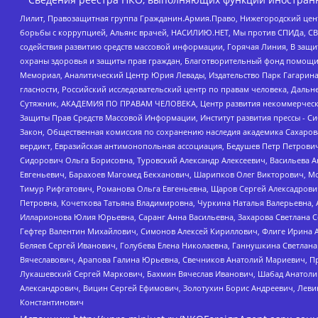
Лилит, Правозащитная группа Гражданин.Армия.Право, Нижегородский цент
борьбы с коррупцией, Альянс врачей, НАСИЛИЮ.НЕТ, Мы против СПИДа, СВЕ
содействия развитию средств массовой информации, Горячая Линия, В защ
охраны здоровья и защиты прав граждан, Благотворительный фонд помощи ос
Мемориал, Аналитический Центр Юрия Левады, Издательство Парк Гагарина
гласности, Российский исследовательский центр по правам человека, Даль
Сутяжник, АКАДЕМИЯ ПО ПРАВАМ ЧЕЛОВЕКА, Центр развития некоммерческих
Защиты Прав Средств Массовой Информации, Институт развития прессы - Си
Закон, Общественная комиссия по сохранению наследия академика Сахаров
вердикт, Евразийская антимонопольная ассоциация, Бедушев Петр Петрови
Сидорович Ольга Борисовна, Туровский Александр Алексеевич, Васильева А
Евгеньевич, Барахоев Магомед Бекханович, Шарипков Олег Викторович, М
Тимур Рифгатович, Романова Ольга Евгеньевна, Щаров Сергей Алексадрови
Петровна, Кочеткова Татьяна Владимировна, Чуркина Наталья Валерьевна, 
Илларионова Юлия Юрьевна, Саранг Анна Васильевна, Захарова Светлана 
Гефтер Валентин Михайлович, Симонов Алексей Кириллович, Флиге Ирина 
Беляев Сергей Иванович, Голубева Елена Николаевна, Ганнушкина Светлана
Вячеславович, Арапова Галина Юрьевна, Свечников Анатолий Мариевич, П
Лукашевский Сергей Маркович, Бахмин Вячеслав Иванович, Шабад Анатоли
Александрович, Вицин Сергей Ефимович, Золотухин Борис Андреевич, Леви
Константинович