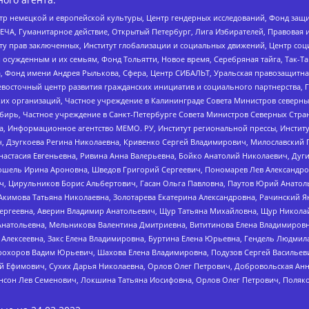
р немецкой и европейской культуры, Центр гендерных исследований, Фонд защи
ЧА, Гуманитарное действие, Открытый Петербург, Лига Избирателей, Правовая 
иту прав заключенных, Институт глобализации и социальных движений, Центр 
ужденным и их семьям, Фонд Тольятти, Новое время, Серебряная тайга, Так-Так-
, Фонд имени Андрея Рылькова, Сфера, Центр СИБАЛЬТ, Уральская правозащитна
невосточный центр развития гражданских инициатив и социального партнерства, 
 организаций, Частное учреждение в Калининграде Совета Министров северных 
бирь, Частное учреждение в Санкт-Петербурге Совета Министров Северных Стра
а, Информационное агентство МЕМО. РУ, Институт региональной прессы, Инсти
ч, Дзугкоева Регина Николаевна, Кривенко Сергей Владимирович, Милославски
настасия Евгеньевна, Ривина Анна Валерьевна, Бойко Анатолий Николаевич, Дуг
ошель Ирина Ароновна, Шведов Григорий Сергеевич, Пономарев Лев Александро
ч, Цирульников Борис Альбертович, Гасан Ольга Павловна, Паутов Юрий Анато
Акимова Татьяна Николаевна, Золотарева Екатерина Александровна, Рачинский Я
Сергеевна, Аверин Владимир Анатольевич, Щур Татьяна Михайловна, Щур Никола
Анатольевна, Мельникова Валентина Дмитриевна, Вититинова Елена Владимировн
 Алексеевна, Закс Елена Владимировна, Буртина Елена Юрьевна, Гендель Людмил
рохоров Вадим Юрьевич, Шахова Елена Владимировна, Подузов Сергей Васильеви
й Ефимович, Сухих Дарья Николаевна, Орлов Олег Петрович, Добровольская Анн
нсон Лев Семенович, Локшина Татьяна Иосифовна, Орлов Олег Петрович, Поляк