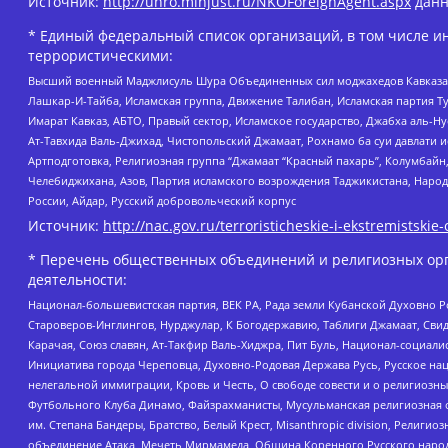
Источник:
http://unro.minjust.ru/NKOForeignAgent.aspx
данн
* Единый федеральный список организаций, в том числе и
террористическими:
Высший военный Маджлисуль Шура Объединенных сил моджахедов Кавказа, Ко
Лашкар-И-Тайба, Исламская группа, Движение Талибан, Исламская партия Т
Имарат Кавказ, АБТО, Правый сектор, Исламское государство, Джабха аль-
Ат-Тавхида Валь-Джихад, Чистопольский Джамаат, Рохнамо ба суи давлати и
Артподготовка, Религиозная группа “Джамаат “Красный пахарь”, Колумбайн
Челебиджихана, Азов, Партия исламского возрождения Таджикистана, Народ
России, Айдар, Русский добровольческий корпус
Источник:
http://nac.gov.ru/terroristicheskie-i-ekstremistskie-
* Перечень общественных объединений и религиозных орг
деятельности:
Национал-большевистская партия, ВЕК РА, Рада земли Кубанской Духовно
Староверов-Инглингов, Нурджулар, К Богодержавию, Таблиги Джамаат, Сви
Карачая, Союз славян, Ат-Такфир Валь-Хиджра, Пит Буль, Национал-социал
Инициатива города Череповца, Духовно-Родовая Держава Русь, Русское н
нелегальной иммиграции, Кровь и Честь, О свободе совести и о религиоз
Футбольного Клуба Динамо, Файзрахманисты, Мусульманская религиозная о
им. Степана Бандеры, Братство, Белый Крест, Misanthropic division, Рели
объединение Атака, Мечеть Мирмамеда, Община Коренного Русского народа