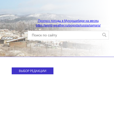
Прогноз погоды в Мухоршибири на месяц
https://world-weather.ru/pogoda/russia/samara/
ВЫБОР РЕДАКЦИИ