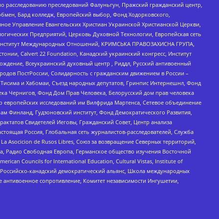
по расследованию преследований Фалуньгун, Пражский гражданский центр,
бмен, Бард колледж, Европейский выбор, Фонд Ходорковского,
ное Управление Евангельских Христиан Украинской Христианской Церкви,
огических Предприятий, Церковь Духовной Технологии, Европейская сеть
ий Институт Международных Отношений, КРИМСЬКА ПРАВОЗАХИСНА ГРУПА,
стонии, Calvert 22 Foundation, Канадский украинский конгресс, Институт
ждение, Всеукраинский духовный центр , Риддл, Русский антивоенный
ародов ПостРоссии, Солидарность с гражданским движением в России –
в Тисима и Хабомаи, Съезд народных депутатов, Гринпис Интернешнл, Фонд
ека Чернигов, Фонд Дом Прав Человека, Белорусский дом прав человека
нтр европейских исследований им Вилфрида Мартенса, Сетевое объединение
Чам Финланд, Гудзоновский институт, Фонд Демократического Развития,
актатов Свидетелей Иеговы, Гражданский Совет, Центр анализа
астоящая Россия, Глобальная сеть журналистов-расследователей, Служба
a Asocicion de Rusos Libres, Союз за возвращение Северных территорий,
еста, Радио Свободная Европа, Германское общество изучения Восточной
ouncils for International Education, Cultural Vistas, Institute of
, Российско-канадский демократический альянс, Школа международных
е антивоенное сопротивление, Комитет независимости Ингушетии,