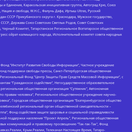
ы и Единения, Каракольская инициативная группа, Автоград Крю, Союз
 Нация и свобода, W.H.С., Фалунь Дафа, Иртыш Ultras, Русский
ан СССР Прикубанского округа г. Краснодара, Мужское государство,
СССР, Держава Союз Советских Светлых Родов, Совет Советских
в, Черный Комитет, Татарстанское Региональное Всетатарское общественное
гресс ойрат-калмыцкого народа, Исполнительный комитет совета народных
евосточное общественное движение "Маяк", Санкт-Петербургская ЛГБТ-инициативная группа "Выход", Инициативная группа ЛГБТ+ "Реверс", Алексеев Андрей Викторович, Бекбулатова Таисия Львовна, Беляев Иван Михайлович, Владыкина Елена Сергеевна, Гельман Марат Александрович, Никульшина Вероника Юрьевна, Толоконникова Надежда Андреевна, Шендерович Виктор Анатольевич, Общество с ограниченной ответственностью "Данное сообщение", Общество с ограниченной ответственностью Издательский дом "Новая глава", Айнбиндер Александра Александровна, Московский комьюнити-центр для ЛГБТ+инициатив, Благотворительный фонд развития филантропии, Deutsche Welle (Германия, Kurt-Schumacher-Strasse 3, 53113 Bonn), Борзунова Мария Михайловна, Воробьев Виктор Викторович, Голубева Анна Львовна, Константинова Алла Михайловна, Малкова Ирина Владимировна, Мурадов Мурад Абдулгалимович, Осетинская Елизавета Николаевна, Понасенков Евгений Николаевич, Ганапольский Матвей Юрьевич, Киселев Евгений Алексеевич, Борухович Ирина Григорьевна, Дремин Иван Тимофеевич, Дубровский Дмитрий Викторович, Красноярская региональная общественная организация поддержки и развития альтернативных образовательных технологий и межкультурных коммуникаций "ИНТЕРРА", Маяковская Екатерина Алексеевна, Фейгин Марк Захарович, Филимонов Андрей Викторович, Дзугкоева Регина Николаевна, Доброхотов Роман Александрович, Дудь Юрий Александрович, Елкин Сергей Владимирович, Кругликов Кирилл Игоревич, Сабунаева Мария Леонидовна, Семенов Алексей Владимирович, Шаинян Карен Багратович, Шульман Екатерина Михайловна, Асафьев Артур Валерьевич, Вахштайн Виктор Семенович, Венедиктов Алексей Алексеевич, Лушникова Екатерина Евгеньевна, Волков Леонид Михайлович, Невзоров Александр Глебович, Пархоменко Сергей Борисович, Сироткин Ярослав Николаевич, Кара-Мурза Владимир Владимирович, Баранова Наталья Владимировна, Гозман Леонид Яковлевич, Кагарлицкий Борис Юльевич, Климарев Михаил Валерьевич, Милов Владимир Станиславович, Автономная некоммерческая организация Краснодарский центр современного искусства "Типография", Моргенштерн Алишер Тагирович, Соболь Любовь Эдуардовна, Общество с ограниченной ответственностью "ЛИЗА НОРМ", Каспаров Гарри Кимович, Ходорковский Михаил Борисович, Общество с ограниченной ответственностью "Апрельские тезисы", Данилович Ирина Брониславовна, Кашин Олег Владимирович, Петров Николай Владимирович, Пивоваров Алексей Владимирович, Соколов Михаил Владимирович, Цветкова Юлия Владимировна, Чичваркин Евгений Александрович, Комитет против пыток/Команда против пыток, Общество с ограниченной ответственностью "Первый научный", Общество с ограниченной ответственностью "Вертолет и ко", Белоцерковская Вероника Борисовна, Кац Максим Евгеньевич, Лазарева Татьяна Юрьевна, Шаведдинов Руслан Табризович, Яшин Илья Валерьевич, Общество с ограниченной ответственностью "Иноагент ААВ", Алешковский Дмитрий Петрович, Альбац Евгения Марковна, Быков Дмитрий Львович, Галямина Юлия Евгеньевна, Лойко Сергей Леонидович, Мартынов Кирилл Константинович, Медведев Сергей Александрович, Крашенинников Федор Геннадиевич, Гордеева Катерина Вл