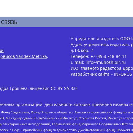
 СВЯЗЬ
Учредитель и издатель ООО 
Адрес учредителя, издателя, р
зи
д.13, кор. 2
рвисов Yandex.Metrika,
Телефон: +7 (495) 718-84-11
E-mail: info@muhoshibir.ru
И.О. главного редактора Доро
Разработчик сайта –
INFOROS
дра Грошева, лицензия CC-BY-SA-3.0
енных организаций, деятельность которых признана нежелате
 Фонд Содействия, Фонд Открытое общество, Американо-российский фонд по э
 Международный Республиканский Институт, Открытая Россия, Институт совре
р электоральных исследований, Германский фонд Маршалла Соединенных Штатов
еловек в беде, Европейский фонд за демократию, Джеймстаунский фонд, Прожект