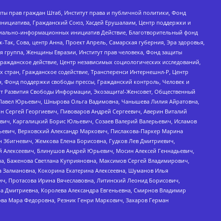
ты прав граждан Штаб, Институт права и публичной политики, Фонд
инициатива, Гражданский Союз, Хасдей Ерушалаим, Центр поддержки и
социально-информационных инициатив Действие, Благотворительный фонд
Так, Сова, центр Анна, Проект Апрель, Самарская губерния, Эра здоровья,
я группа, Женщины Евразии, Институт прав человека, Фонд защиты
Гражданское действие, Центр независимых социологических исследований,
стран, Гражданское содействие, Трансперенси Интернешнл-Р, Центр
н, Фонд поддержки свободы прессы, Гражданский контроль, Человек и
тут Развития Свободы Информации, Экозащита!-Женсовет, Общественный
й Павел Юрьевич, Шнырова Ольга Вадимовна, Чанышева Лилия Айратовна,
ин Сергей Георгиевич, Пивоваров Андрей Сергеевич, Аверин Виталий
вич, Каргалицкий Борис Юльевич, Созаев Валерий Валерьевич, Исламов
льевич, Верховский Александр Маркович, Пислакова-Паркер Марина
н Збигневич, Жемкова Елена Борисовна, Гудков Лев Дмитриевич,
й Алексеевич, Блинушов Андрей Юрьевич, Мосин Алексей Геннадьевич,
а, Баженова Светлана Куприяновна, Максимов Сергей Владимирович,
а Залмановна, Кокорина Екатерина Алексеевна, Шуманов Илья
ч, Протасова Ирина Вячеславовна, Литинский Леонид Борисович,
а Дмитриевна, Королева Александра Евгеньевна, Смирнов Владимир
ова Мара Федоровна, Резник Генри Маркович, Захаров Герман