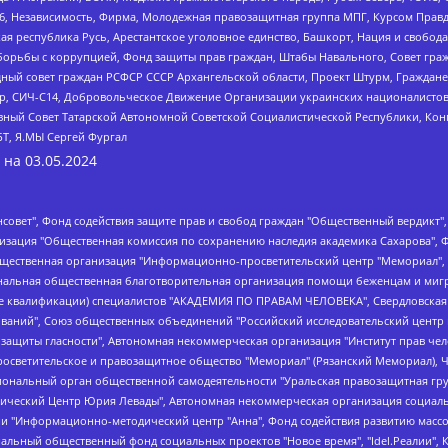
6, Независимость, Фирма, Молодежная правозащитная группа МПГ, Курсом Правд
ая республика Русь, Арестантское уголовное единство, Башкорт, Нация и свобода,
орьбы с коррупцией, Фонд защиты прав граждан, Штабы Навального, Совет гражд
ный совет граждан РСФСР СССР Архангельской области, Проект Штурм, Граждане 
tsApp, СИЧ-С14, Добровольческое Движение Организации украинских националисто
ный Совет Татарской Автономной Советской Социалистической Республики, Кон
БТ, Я.МЫ Сергей Фургал
 на
03.05.2024
мная некоммерческая организация "Центр по работе с проблемой насилия "НАСИЛИЮ.НЕТ", Межрегиональный профессиональный союз работников здравоохранения "Альянс врачей", Юридическое лицо, зарегистрированное в Латвийской Республике, SIA "Medusa Project" (регистрационный номер 40103797863, дата регистрации 10.06.2014), Некоммерческая организация "Фонд по борьбе с коррупцией", Автономная некоммерческая организация "Институт права и публичной политики", Баданин Роман Сергеевич, Гликин Максим Александрович, Железнова Мария Михайловна, Лукьянова Юлия Сергеевна, Маетная Елизавета Витальевна, Маняхин Петр Борисович, Чуракова Ольга Владимировна, Ярош Юлия Петровна, Юридическое лицо "The Insider SIA", зарегистрированное в Риге, Латвийская Республика (дата регистрации 26.06.2015), являющееся администратором доменного имени интернет-издания "The Insider SIA", https://theins.ru, Постернак Алексей Евгеньевич, Рубин Михаил Аркадьевич, Анин Роман Александрович, Юридическое лицо Istories fonds, зарегистрированное в Латвийской Республике (регистрационный номер 50008295751, дата регистрации 24.02.2020), Великовский Дмитрий Александрович, Долинина Ирина Николаевна, Мароховская Алеся Алексеевна, Шлейнов Роман Юрьевич, Шмагун Олеся Валентиновна, Общество с ограниченной ответственностью "Альтаир 2021", Общество с ограниченной ответственностью "Вега 2021", Общество с ограниченной ответственностью "Главный редактор 2021", Общество с ограниченной ответственностью "Ромашки монолит", Важенков Артем Валерьевич, Ивановская областная общественная организация "Центр гендерных исследований", Гурман Юрий Альбертович, Медиапроект "ОВД-Инфо", Егоров Владимир Владимирович, Жилинский Владимир Александрович, Общество с ограниченной ответственностью "ЗП", Иванова София Юрьевна, Карезина Инна Павловна, Кильтау Екатерина Викторовна, Петров Алексей Викторович, Пискунов Сергей Евгеньевич, Смирнов Сергей Сергеевич, Тихонов Михаил Сергеевич, Общество с ограниченной ответственностью "ЖУРНАЛИСТ-ИНОСТРАННЫЙ АГЕНТ", Арапова Галина Юрьевна, Вольтская Татьяна Анатольевна, Американская компания "Mason G.E.S. Anonymous Foundation" (США), являющаяся владельцем интернет-издания https://mnews.world/, Компания "Stichting Bellingcat", зарегистрированная в Нидерландах (дата регистрации 11.07.2018), Захаров Андрей Вячеславович, Клепиковская Екатерина Дмитриевна, Общество с ограниченной ответственностью "МЕМО", Перл Роман Александрович, Симонов Евгений Алексеевич, Соловьева Елена Анатольевна, Сотников Даниил Владимирович, Сурначева Елизавета Дмитриевна, Автономная некоммерческая организация по защите прав человека и информированию населения "Якутия – Наше Мнение", Общество с ограниченной ответственностью "Москоу диджитал медиа", с 26.01.2023 Общество с ограниченной ответственностью "Чайка Белые сады", Ветошкина Валерия Валерьевна, Заговора Максим Александрович, Межрегиональное общественное движение "Российская ЛГБТ - сеть", Оленичев Максим Владимирович, Павлов Иван Юрьевич, Скворцова Елена Сергеевна, Общество с ограниченной ответственностью "Как бы инагент", Кочетков Игорь Викторович, Общество с ограниченной ответственностью "Честные выборы", Еланчик Олег Александрович, Общество с ограниченной ответственностью "Нобелевский призыв", Гималова Регина Эмилевна, Григорьев Андрей Валерьевич, Григорьева Алина Александровна, Ассоциация по содействию защите прав призывников, альтернативнослужащих и военнослужащих "Правозащитная группа "Гражданин.Армия.Право", Хисамова Регина Фаритовна, Автономная некоммерческая организация по реализации социально-правовых программ "Лилит", Дальн