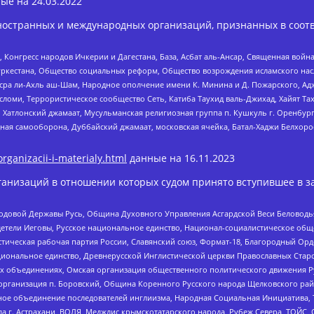
ые на
24.03.2022
ностранных и международных организаций, признанных в соотв
нгресс народов Ичкерии и Дагестана, База, Асбат аль-Ансар, Священная война,
уркестана, Общество социальных реформ, Общество возрождения исламского насл
Нусра ли-Ахль аш-Шам, Народное ополчение имени К. Минина и Д. Пожарского, Ад
сломи, Террористическое сообщество Сеть, Катиба Таухид валь-Джихад, Хайят Тах
, Хатлонский джамаат, Мусульманская религиозная группа п. Кушкуль г. Оренбу
ная самооборона, Дуббайский джамаат, московская ячейка, Батал-Хаджи Белхор
organizacii-i-materialy.html
данные на
16.11.2023
анизаций в отношении которых судом принято вступившее в з
 Родовой Державы Русь, Община Духовного Управления Асгардской Веси Беловод
детели Иеговы, Русское национальное единство, Национал-социалистическое об
истическая рабочая партия России, Славянский союз, Формат-18, Благородный Ор
ациональное единство, Древнерусской Инглистической церкви Православных Ста
ных объединениях, Омская организация общественного политического движения Р
рганизация п. Боровский, Община Коренного Русского народа Щелковского район
гиозное объединение последователей инглиизма, Народная Социальная Инициатива,
 г. Астрахани, ВОЛЯ, Меджлис крымскотатарского народа, Рубеж Севера, ТОЙС, 