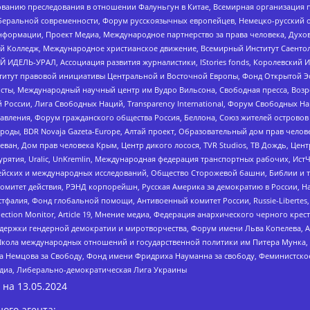
дованию преследования в отношении Фалуньгун в Китае, Всемирная организация 
беральной современности, Форум русскоязычных европейцев, Немецко-русский о
формации, Проект Медиа, Международное партнерство за права человека, Духов
 Колледж, Международное христианское движение, Всемирный Институт Саентол
 ИДЕЛЬ-УРАЛ, Ассоциация развития журналистики, IStories fonds, Королевск
r, Институт правовой инициативы Центральной и Восточной Европы, Фонд Открытой Э
ты, Международный научный центр им Вудро Вильсона, Свободная пресса, Возро
России, Лига Свободных Наций, Transparеncy International, Форум Свободных Н
правления, Форум гражданского общества Россия, Беллона, Союз жителей острово
роды, BDR Novaja Gazeta-Europe, Алтай проект, Образовательный дом прав челов
еван, Дом прав человека Крым, Центр дикого лосося, TVR Studios, ТВ Дождь, Це
урятия, Uralic, UnKremlin, Международная федерация транспортных рабочих, Ист
ейских и международных исследований, Общество Сторожевой башни, Библии и тр
омитет действия, РЭНД корпорейшн, Русская Америка за демократию в России, Н
фалия, Фонд глобальной помощи, Антивоенный комитет России, Russie-Libertes, L
lection Monitor, Article 19, Мнение медиа, Федерация анархического черного кр
и гендерной демократии и миротворчества, Форум имени Льва Копелева, American C
г, Школа международных отношений и государственной политики им Питера Мунка
 Немцова за Свободу, Фонд имени Фридриха Науманна за свободу, Феминистско
медиа, Либерально-демократическая Лига Украины
 на
13.05.2024
ого агента: