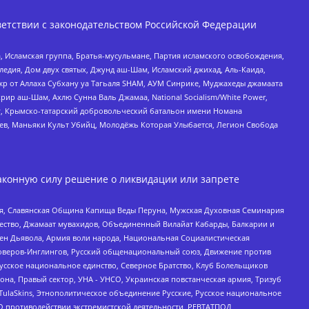
етствии с законодательством Российской Федерации
 Исламская группа, Братья-мусульмане, Партия исламского освобождения,
едия, Дом двух святых, Джунд аш-Шам, Исламский джихад, Аль-Каида,
жр от Аллаха Субхану уа Тагьаля SHAM, АУМ Синрике, Муджахеды джамаата
рир аш-Шам, Ахлю Сунна Валь Джамаа, National Socialism/White Power,
рг, Крымско-татарский добровольческий батальон имени Номана
оев, Маньяки Культ Убийц, Молодёжь Которая Улыбается, Легион Свобода
аконную силу решение о ликвидации или запрете
ья, Славянская Община Капища Веды Перуна, Мужская Духовная Семинария
щество, Джамаат мувахидов, Объединенный Вилайат Кабарды, Балкарии и
ден Дьявола, Армия воли народа, Национальная Социалистическая
роверов-Инглингов, Русский общенациональный союз, Движение против
усское национальное единство, Северное Братство, Клуб Болельщиков
а, Правый сектор, УНА - УНСО, Украинская повстанческая армия, Тризуб
 TulaSkins, Этнополитическое объединение Русские, Русское национальное
О противодействии экстремистской деятельности, РЕВТАТПОД,