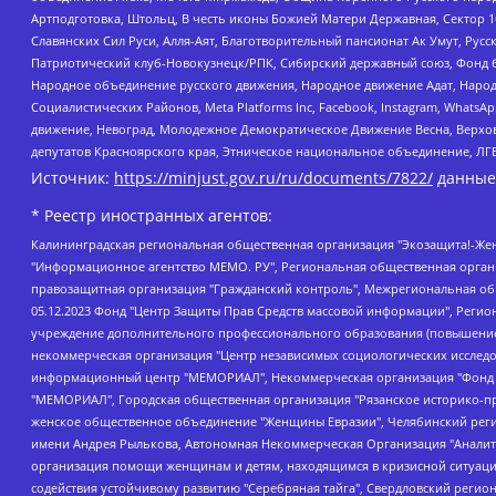
Артподготовка, Штольц, В честь иконы Божией Матери Державная, Сектор 1
Славянских Сил Руси, Алля-Аят, Благотворительный пансионат Ак Умут, Русск
Патриотический клуб-Новокузнецк/РПК, Сибирский державный союз, Фонд б
Народное объединение русского движения, Народное движение Адат, Народ
Социалистических Районов, Meta Platforms Inc, Facebook, Instagram, Wha
движение, Невоград, Молодежное Демократическое Движение Весна, Верхов
депутатов Красноярского края, Этническое национальное объединение, ЛГ
Источник:
https://minjust.gov.ru/ru/documents/7822/
данные
* Реестр иностранных агентов:
Калининградская региональная общественная организация "Экозащита!-Женсовет", Фонд содействия защите прав и свобод граждан "Общественный вердикт", Фонд "Институт Развития Свободы Информации", Частное учреждение "Информационное агентство МЕМО. РУ", Региональная общественная организация "Общественная комиссия по сохранению наследия академика Сахарова", Фонд поддержки свободы прессы, Санкт-Петербургская общественная правозащитная организация "Гражданский контроль", Межрегиональная общественная организация "Информационно-просветительский центр "Мемориал", Региональный Фонд "Центр Защиты Прав Средств Массовой Информации", с 05.12.2023 Фонд "Центр Защиты Прав Средств массовой информации", Региональная общественная благотворительная организация помощи беженцам и мигрантам "Гражданское содействие", Негосударственное образовательное учреждение дополнительного профессионального образования (повышение квалификации) специалистов "АКАДЕМИЯ ПО ПРАВАМ ЧЕЛОВЕКА", Свердловская региональная общественная организация "Сутяжник", Автономная некоммерческая организация "Центр независимых социологических исследований", Союз общественных объединений "Российский исследовательский центр по правам человека", Региональное общественное учреждение научно-информационный центр "МЕМОРИАЛ", Некоммерческая организация "Фонд защиты гласности", Автономная некоммерческая организация "Институт прав человека", Городская общественная организация "Екатеринбургское общество "МЕМОРИАЛ", Городская общественная организация "Рязанское историко-просветительское и правозащитное общество "Мемориал" (Рязанский Мемориал), Челябинский региональный орган общественной самодеятельности – женское общественное объединение "Женщины Евразии", Челябинский региональный орган общественной самодеятельности "Уральская правозащитная группа", Фонд содействия защите здоровья и социальной справедливости имени Андрея Рылькова, Автономная Некоммерческая Организация "Аналитический Центр Юрия Левады", Автономная некоммерческая организация социальной поддержки населения "Проект Апрель", Региональная общественная организация помощи женщинам и детям, находящимся в кризисной ситуации "Информационно-методический центр "Анна", Фонд содействия развитию массовых коммуникаций и правовому просвещению "Так-так-Так", Фонд содействия устойчивому развитию "Серебряная тайга", Свердловский региональный общественный фонд социальных проектов "Новое время", "Idel.Реалии", Кавказ.Реалии, Крым.Реалии, Телеканал Настоящее Время, Татаро-башкирская служба Радио Свобода (Azatliq Radiosi), Радио Свободная Европа/Радио Свобода (PCE/PC), "Сибирь.Реалии", "Фактограф", Благотворительный фонд помощи осужденным и их семьям, Автономная некоммерческая организация "Институт глобализации и социальных движений", Фонд "В защиту прав заключенных", Частное учреждение "Центр поддержки и содействия развитию средств массовой информации", Пензенский региональный общественный благотворительный фонд "Гражданский союз", "Север.Реалии", Некоммерческая организация Фонд "Правовая инициатива", Общество с ограниченной ответственностью "Радио Свободная Европа/Радио Свобода", Чешское информационное агентство "MEDIUM-ORIENT", Красноярская региональная общественная организация "Мы против СПИДа", Камалягин Денис Николаевич, Маркелов Сергей Евгеньевич, Пономарев Лев Александрович, Савицкая Людмила Алексеевна, Автоно